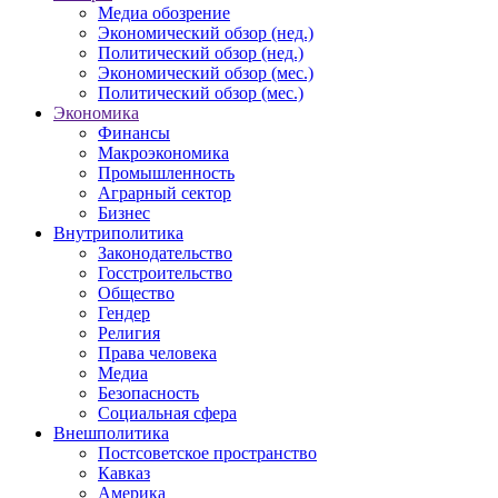
Медиа обозрение
Экономический обзор (нед.)
Политический обзор (нед.)
Экономический обзор (мес.)
Политический обзор (мес.)
Экономика
Финансы
Макроэкономика
Промышленность
Аграрный сектор
Бизнес
Внутриполитика
Законодательство
Госстроительство
Общество
Гендер
Религия
Права человека
Медиа
Безопасность
Социальная сфера
Внешполитика
Постсоветское пространство
Кавказ
Америка