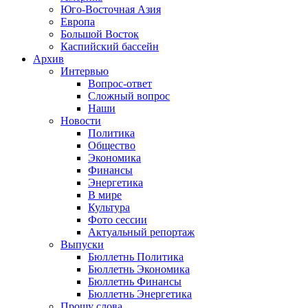
Юго-Восточная Азия
Европа
Большой Восток
Каспийский бассейн
Архив
Интервью
Вопрос-ответ
Сложный вопрос
Наши
Новости
Политика
Общество
Экономика
Финансы
Энергетика
В мире
Культура
Фото сессии
Актуальный репортаж
Выпуски
Бюллетнь Политика
Бюллетнь Экономика
Бюллетнь Финансы
Бюллетнь Энергетика
Прошу слова