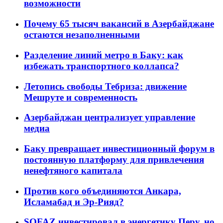
возможности
Почему 65 тысяч вакансий в Азербайджане
остаются незаполненными
Разделение линий метро в Баку: как
избежать транспортного коллапса?
Летопись свободы Тебриза: движение
Мешруте и современность
Азербайджан централизует управление
медиа
Баку превращает инвестиционный форум в
постоянную платформу для привлечения
ненефтяного капитала
Против кого объединяются Анкара,
Исламабад и Эр-Рияд?
SOFAZ инвестировал в энергетику Перу, но