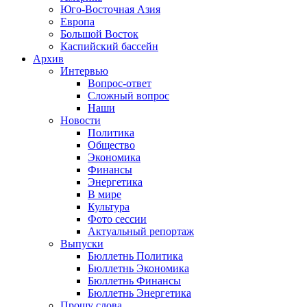
Юго-Восточная Азия
Европа
Большой Восток
Каспийский бассейн
Архив
Интервью
Вопрос-ответ
Сложный вопрос
Наши
Новости
Политика
Общество
Экономика
Финансы
Энергетика
В мире
Культура
Фото сессии
Актуальный репортаж
Выпуски
Бюллетнь Политика
Бюллетнь Экономика
Бюллетнь Финансы
Бюллетнь Энергетика
Прошу слова