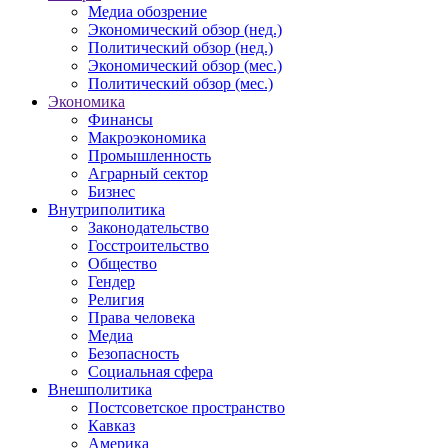
Медиа обозрение
Экономический обзор (нед.)
Политический обзор (нед.)
Экономический обзор (мес.)
Политический обзор (мес.)
Экономика
Финансы
Макроэкономика
Промышленность
Аграрный сектор
Бизнес
Внутриполитика
Законодательство
Госстроительство
Общество
Гендер
Религия
Права человека
Медиа
Безопасность
Социальная сфера
Внешполитика
Постсоветское пространство
Кавказ
Америка