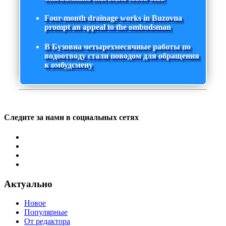
Four-month drainage works in Buzovna
prompt an appeal to the ombudsman
В Бузовна четырехмесячные работы по
водоотводу стали поводом для обращения
к омбудсмену
Следите за нами в социальных сетях
Актуально
Новое
Популярные
От редактора