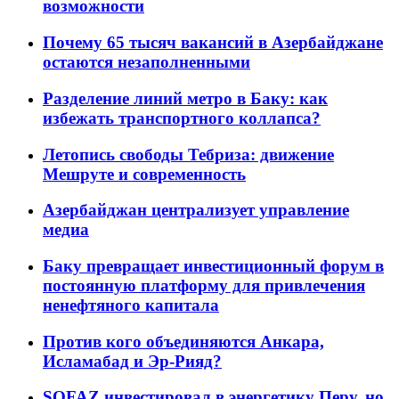
возможности
Почему 65 тысяч вакансий в Азербайджане
остаются незаполненными
Разделение линий метро в Баку: как
избежать транспортного коллапса?
Летопись свободы Тебриза: движение
Мешруте и современность
Азербайджан централизует управление
медиа
Баку превращает инвестиционный форум в
постоянную платформу для привлечения
ненефтяного капитала
Против кого объединяются Анкара,
Исламабад и Эр-Рияд?
SOFAZ инвестировал в энергетику Перу, но