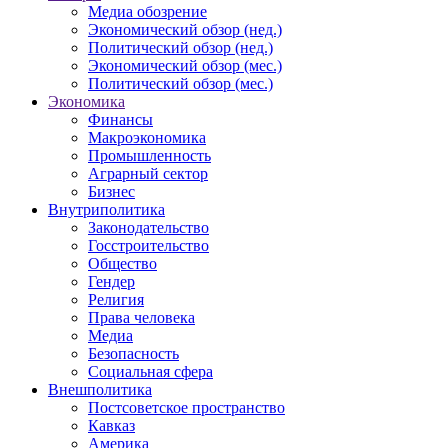
Медиа обозрение
Экономический обзор (нед.)
Политический обзор (нед.)
Экономический обзор (мес.)
Политический обзор (мес.)
Экономика
Финансы
Макроэкономика
Промышленность
Аграрный сектор
Бизнес
Внутриполитика
Законодательство
Госстроительство
Общество
Гендер
Религия
Права человека
Медиа
Безопасность
Социальная сфера
Внешполитика
Постсоветское пространство
Кавказ
Америка