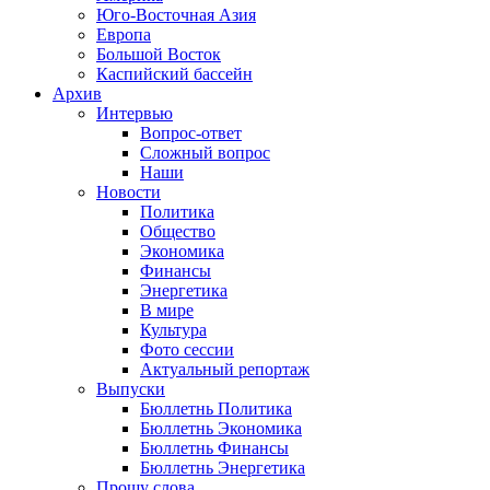
Юго-Восточная Азия
Европа
Большой Восток
Каспийский бассейн
Архив
Интервью
Вопрос-ответ
Сложный вопрос
Наши
Новости
Политика
Общество
Экономика
Финансы
Энергетика
В мире
Культура
Фото сессии
Актуальный репортаж
Выпуски
Бюллетнь Политика
Бюллетнь Экономика
Бюллетнь Финансы
Бюллетнь Энергетика
Прошу слова