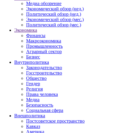
Медиа обозрение
Экономический обзор (нед.)
Политический обзор (нед.)
Экономический обзор (мес.)
Политический обзор (мес.)
Экономика
Финансы
Макроэкономика
Промышленность
Аграрный сектор
Бизнес
Внутриполитика
Законодательство
Госстроительство
Общество
Гендер
Религия
Права человека
Медиа
Безопасность
Социальная сфера
Внешполитика
Постсоветское пространство
Кавказ
Америка