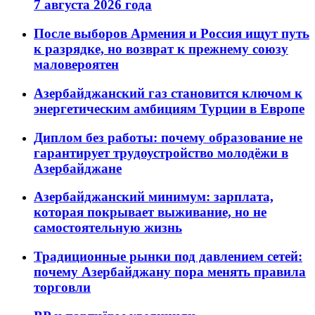
7 августа 2026 года
После выборов Армения и Россия ищут путь
к разрядке, но возврат к прежнему союзу
маловероятен
Азербайджанский газ становится ключом к
энергетическим амбициям Турции в Европе
Диплом без работы: почему образование не
гарантирует трудоустройство молодёжи в
Азербайджане
Азербайджанский минимум: зарплата,
которая покрывает выживание, но не
самостоятельную жизнь
Традиционные рынки под давлением сетей:
почему Азербайджану пора менять правила
торговли