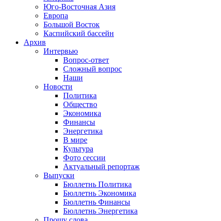
Юго-Восточная Азия
Европа
Большой Восток
Каспийский бассейн
Архив
Интервью
Вопрос-ответ
Сложный вопрос
Наши
Новости
Политика
Общество
Экономика
Финансы
Энергетика
В мире
Культура
Фото сессии
Актуальный репортаж
Выпуски
Бюллетнь Политика
Бюллетнь Экономика
Бюллетнь Финансы
Бюллетнь Энергетика
Прошу слова