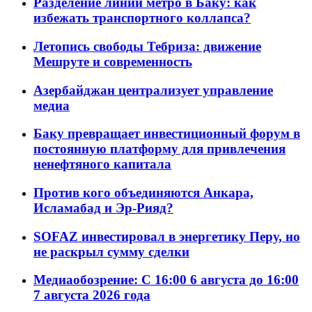
Разделение линий метро в Баку: как
избежать транспортного коллапса?
Летопись свободы Тебриза: движение
Мешруте и современность
Азербайджан централизует управление
медиа
Баку превращает инвестиционный форум в
постоянную платформу для привлечения
ненефтяного капитала
Против кого объединяются Анкара,
Исламабад и Эр-Рияд?
SOFAZ инвестировал в энергетику Перу, но
не раскрыл сумму сделки
Медиаобозрение: С 16:00 6 августа до 16:00
7 августа 2026 года