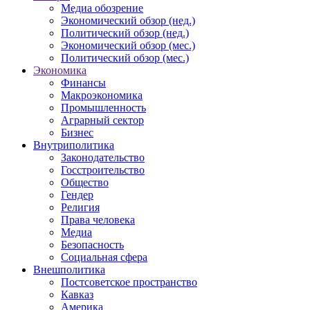
Медиа обозрение
Экономический обзор (нед.)
Политический обзор (нед.)
Экономический обзор (мес.)
Политический обзор (мес.)
Экономика
Финансы
Макроэкономика
Промышленность
Аграрный сектор
Бизнес
Внутриполитика
Законодательство
Госстроительство
Общество
Гендер
Религия
Права человека
Медиа
Безопасность
Социальная сфера
Внешполитика
Постсоветское пространство
Кавказ
Америка