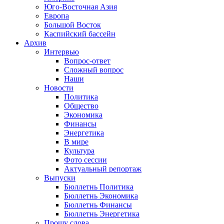
Юго-Восточная Азия
Европа
Большой Восток
Каспийский бассейн
Архив
Интервью
Вопрос-ответ
Сложный вопрос
Наши
Новости
Политика
Общество
Экономика
Финансы
Энергетика
В мире
Культура
Фото сессии
Актуальный репортаж
Выпуски
Бюллетнь Политика
Бюллетнь Экономика
Бюллетнь Финансы
Бюллетнь Энергетика
Прошу слова