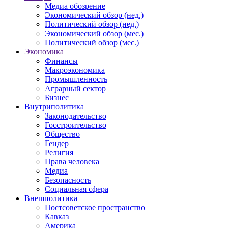
Медиа обозрение
Экономический обзор (нед.)
Политический обзор (нед.)
Экономический обзор (мес.)
Политический обзор (мес.)
Экономика
Финансы
Макроэкономика
Промышленность
Аграрный сектор
Бизнес
Внутриполитика
Законодательство
Госстроительство
Общество
Гендер
Религия
Права человека
Медиа
Безопасность
Социальная сфера
Внешполитика
Постсоветское пространство
Кавказ
Америка