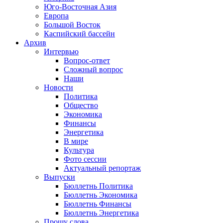
Юго-Восточная Азия
Европа
Большой Восток
Каспийский бассейн
Архив
Интервью
Вопрос-ответ
Сложный вопрос
Наши
Новости
Политика
Общество
Экономика
Финансы
Энергетика
В мире
Культура
Фото сессии
Актуальный репортаж
Выпуски
Бюллетнь Политика
Бюллетнь Экономика
Бюллетнь Финансы
Бюллетнь Энергетика
Прошу слова