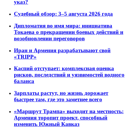
указ?
Судебный обзор: 3–5 августа 2026 года
Дипломатия во имя мира: инициатива
Токаева о прекращении боевых действий и
возобновлении переговоров
Иран и Армения разрабатывают свой
«TRIPP»
Каспий отступает: комплексная оценка
рисков, последствий и уязвимостей водного
баланса
Зарплаты растут, но жизнь дорожает
быстрее там, где это заметнее всего
«Маршрут Трампа» выходит на местность:
Армения торопит проект, способный
изменить Южный Кавказ