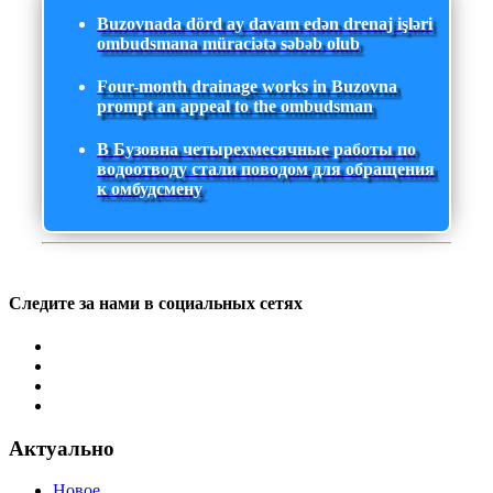
Buzovnada dörd ay davam edən drenaj işləri
ombudsmana müraciətə səbəb olub
Four-month drainage works in Buzovna
prompt an appeal to the ombudsman
В Бузовна четырехмесячные работы по
водоотводу стали поводом для обращения
к омбудсмену
Следите за нами в социальных сетях
Актуально
Новое