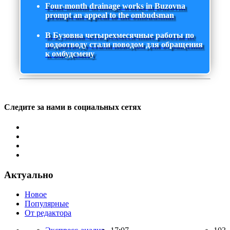
Four-month drainage works in Buzovna
prompt an appeal to the ombudsman
В Бузовна четырехмесячные работы по
водоотводу стали поводом для обращения
к омбудсмену
Следите за нами в социальных сетях
Актуально
Новое
Популярные
От редактора