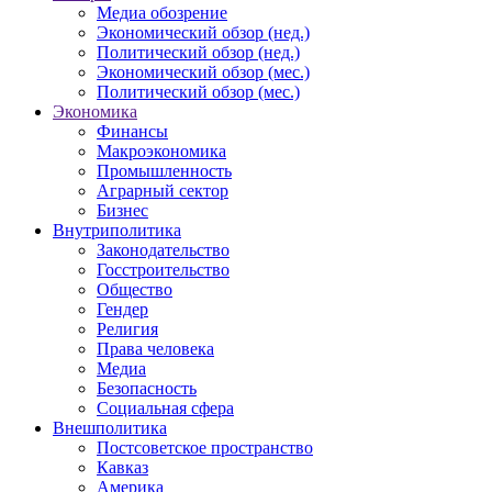
Медиа обозрение
Экономический обзор (нед.)
Политический обзор (нед.)
Экономический обзор (мес.)
Политический обзор (мес.)
Экономика
Финансы
Макроэкономика
Промышленность
Аграрный сектор
Бизнес
Внутриполитика
Законодательство
Госстроительство
Общество
Гендер
Религия
Права человека
Медиа
Безопасность
Социальная сфера
Внешполитика
Постсоветское пространство
Кавказ
Америка