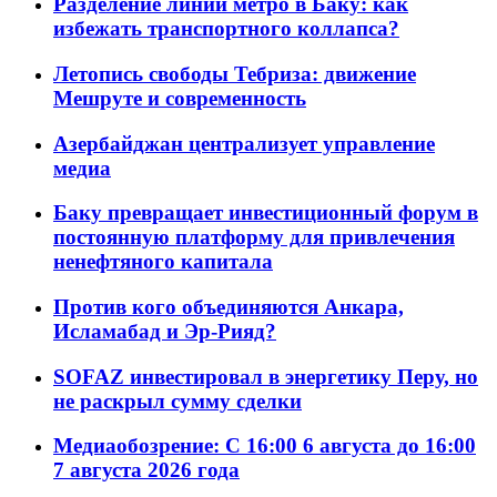
Разделение линий метро в Баку: как
избежать транспортного коллапса?
Летопись свободы Тебриза: движение
Мешруте и современность
Азербайджан централизует управление
медиа
Баку превращает инвестиционный форум в
постоянную платформу для привлечения
ненефтяного капитала
Против кого объединяются Анкара,
Исламабад и Эр-Рияд?
SOFAZ инвестировал в энергетику Перу, но
не раскрыл сумму сделки
Медиаобозрение: С 16:00 6 августа до 16:00
7 августа 2026 года