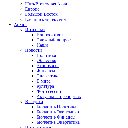
Юго-Восточная Азия
Европа
Большой Восток
Каспийский бассейн
Архив
Интервью
Вопрос-ответ
Сложный вопрос
Наши
Новости
Политика
Общество
Экономика
Финансы
Энергетика
В мире
Культура
Фото сессии
Актуальный репортаж
Выпуски
Бюллетнь Политика
Бюллетнь Экономика
Бюллетнь Финансы
Бюллетнь Энергетика
Прошу слова