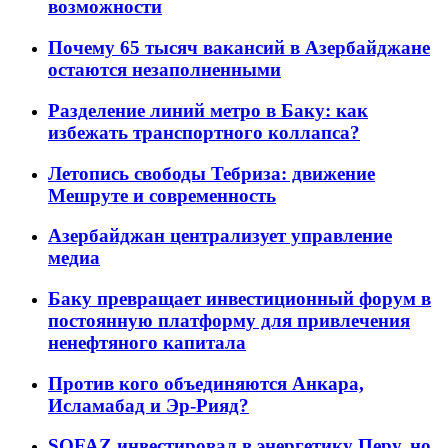
возможности
Почему 65 тысяч вакансий в Азербайджане
остаются незаполненными
Разделение линий метро в Баку: как
избежать транспортного коллапса?
Летопись свободы Тебриза: движение
Мешруте и современность
Азербайджан централизует управление
медиа
Баку превращает инвестиционный форум в
постоянную платформу для привлечения
ненефтяного капитала
Против кого объединяются Анкара,
Исламабад и Эр-Рияд?
SOFAZ инвестировал в энергетику Перу, но