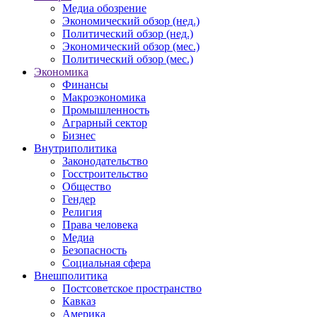
Медиа обозрение
Экономический обзор (нед.)
Политический обзор (нед.)
Экономический обзор (мес.)
Политический обзор (мес.)
Экономика
Финансы
Макроэкономика
Промышленность
Аграрный сектор
Бизнес
Внутриполитика
Законодательство
Госстроительство
Общество
Гендер
Религия
Права человека
Медиа
Безопасность
Социальная сфера
Внешполитика
Постсоветское пространство
Кавказ
Америка