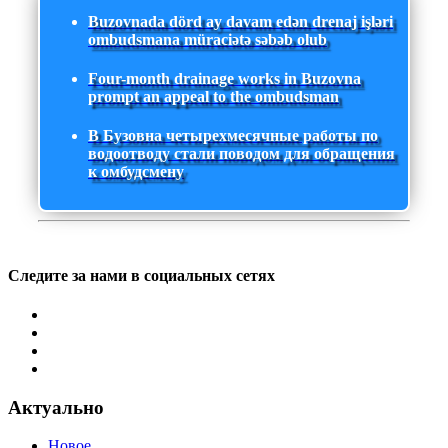
Buzovnada dörd ay davam edən drenaj işləri
ombudsmana müraciətə səbəb olub
Four-month drainage works in Buzovna
prompt an appeal to the ombudsman
В Бузовна четырехмесячные работы по
водоотводу стали поводом для обращения
к омбудсмену
Следите за нами в социальных сетях
Актуально
Новое