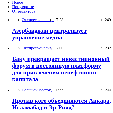
Новое
Популярные
От редактора
Экспресс-анализ,
17:28
249
Азербайджан централизует
управление медиа
Экспресс-анализ,
17:00
232
Баку превращает инвестиционный
форум в постоянную платформу
для привлечения ненефтяного
капитала
Большой Восток,
16:27
244
Против кого объединяются Анкара,
Исламабад и Эр-Рияд?