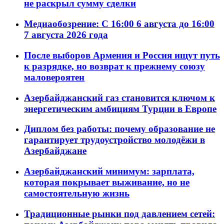
не раскрыл сумму сделки
Медиаобозрение: С 16:00 6 августа до 16:00
7 августа 2026 года
После выборов Армения и Россия ищут путь
к разрядке, но возврат к прежнему союзу
маловероятен
Азербайджанский газ становится ключом к
энергетическим амбициям Турции в Европе
Диплом без работы: почему образование не
гарантирует трудоустройство молодёжи в
Азербайджане
Азербайджанский минимум: зарплата,
которая покрывает выживание, но не
самостоятельную жизнь
Традиционные рынки под давлением сетей: