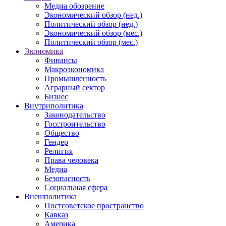
Медиа обозрение
Экономический обзор (нед.)
Политический обзор (нед.)
Экономический обзор (мес.)
Политический обзор (мес.)
Экономика
Финансы
Макроэкономика
Промышленность
Аграрный сектор
Бизнес
Внутриполитика
Законодательство
Госстроительство
Общество
Гендер
Религия
Права человека
Медиа
Безопасность
Социальная сфера
Внешполитика
Постсоветское пространство
Кавказ
Америка