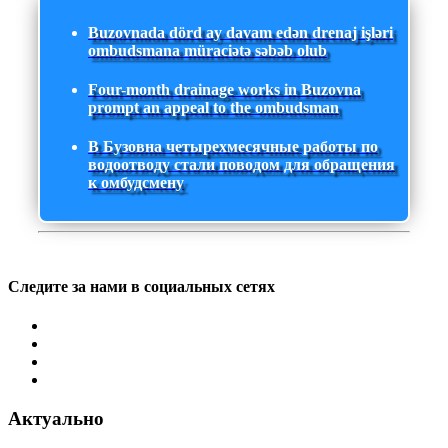
Buzovnada dörd ay davam edən drenaj işləri
ombudsmana müraciətə səbəb olub
Four-month drainage works in Buzovna
prompt an appeal to the ombudsman
В Бузовна четырехмесячные работы по
водоотводу стали поводом для обращения
к омбудсмену
Следите за нами в социальных сетях
Актуально