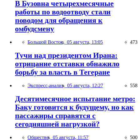
В Бузовна четырехмесячные
работы по водоотводу стали
поводом для обращения к
омбудсмену
Большой Восток,
05 августа, 13:05
473
Тучи над президентом Ирана:
отрицание отставки обнажило
борьбу за власть в Тегеране
Экспресс-анализ,
05 августа, 12:27
558
Десятимесячное испытание метро:
Баку готовится к будущему, но как
пассажиры справятся с
сегодняшней нагрузкой?
Общество,
05 августа, 11:57
500