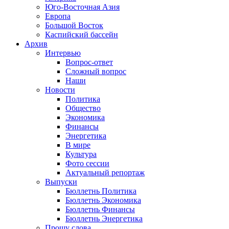
Юго-Восточная Азия
Европа
Большой Восток
Каспийский бассейн
Архив
Интервью
Вопрос-ответ
Сложный вопрос
Наши
Новости
Политика
Общество
Экономика
Финансы
Энергетика
В мире
Культура
Фото сессии
Актуальный репортаж
Выпуски
Бюллетнь Политика
Бюллетнь Экономика
Бюллетнь Финансы
Бюллетнь Энергетика
Прошу слова