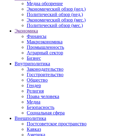
Медиа обозрение
Экономический обзор (нед.)
Политический обзор (нед.)
Экономический обзор (мес.)
Политический обзор (мес.)
Экономика
Финансы
Макроэкономика
Промышленность
Аграрный сектор
Бизнес
Внутриполитика
Законодательство
Госстроительство
Общество
Гендер
Религия
Права человека
Медиа
Безопасность
Социальная сфера
Внешполитика
Постсоветское пространство
Кавказ
Америка