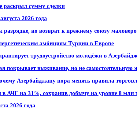
не раскрыл сумму сделки
 августа 2026 года
 разрядке, но возврат к прежнему союзу маловеро
энергетическим амбициям Турции в Европе
гарантирует трудоустройство молодёжи в Азербайд
ая покрывает выживание, но не самостоятельную 
почему Азербайджану пора менять правила торгов
в АЧГ на 31%, сохранив добычу на уровне 8 млн 
уста 2026 года