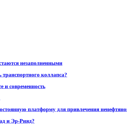
остаются незаполненными
ь транспортного коллапса?
е и современность
а
остоянную платформу для привлечения ненефтяно
ад и Эр-Рияд?