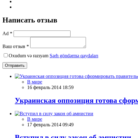
Написать отзыв
Ad *
Ваш отзыв *
Oxudum və razıyam
Şərh göndərmə qaydaları
Отправить
В мире
16 февраль 2014 18:59
Украинская оппозиция готова сфор
В мире
17 февраль 2014 09:49
Вступил в силу закон об амнистии