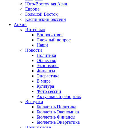
Юго-Восточная Азия
Европа
Большой Восток
Каспийский бассейн
Архив
Интервью
Вопрос-ответ
Сложный вопрос
Наши
Новости
Политика
Общество
Экономика
Финансы
Энергетика
В мире
Культура
Фото сессии
Актуальный репортаж
Выпуски
Бюллетнь Политика
Бюллетнь Экономика
Бюллетнь Финансы
Бюллетнь Энергетика
Прошу слова