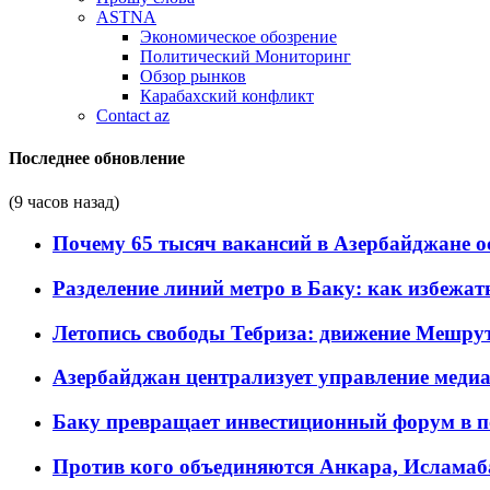
ASTNA
Экономическое обозрение
Политический Мониторинг
Обзор рынков
Карабахский конфликт
Contact az
Последнее обновление
(9 часов назад)
Почему 65 тысяч вакансий в Азербайджане 
Разделение линий метро в Баку: как избежат
Летопись свободы Тебриза: движение Мешрут
Азербайджан централизует управление меди
Баку превращает инвестиционный форум в п
Против кого объединяются Анкара, Исламаб