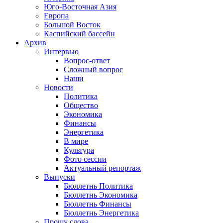
Юго-Восточная Азия
Европа
Большой Восток
Каспийский бассейн
Архив
Интервью
Вопрос-ответ
Сложный вопрос
Наши
Новости
Политика
Общество
Экономика
Финансы
Энергетика
В мире
Культура
Фото сессии
Актуальный репортаж
Выпуски
Бюллетнь Политика
Бюллетнь Экономика
Бюллетнь Финансы
Бюллетнь Энергетика
Прошу слова