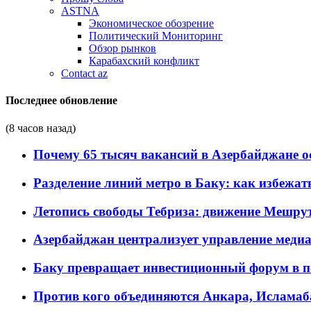
ASTNA
Экономическое обозрение
Политический Мониторинг
Обзор рынков
Карабахский конфликт
Contact az
Последнее обновление
(8 часов назад)
Почему 65 тысяч вакансий в Азербайджане 
Разделение линий метро в Баку: как избежат
Летопись свободы Тебриза: движение Мешрут
Азербайджан централизует управление меди
Баку превращает инвестиционный форум в п
Против кого объединяются Анкара, Исламаб