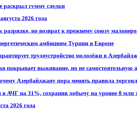
не раскрыл сумму сделки
 августа 2026 года
 разрядке, но возврат к прежнему союзу маловеро
энергетическим амбициям Турции в Европе
гарантирует трудоустройство молодёжи в Азербайд
ая покрывает выживание, но не самостоятельную 
почему Азербайджану пора менять правила торгов
в АЧГ на 31%, сохранив добычу на уровне 8 млн 
уста 2026 года