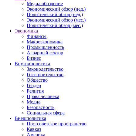
Медиа обозрение
Экономический обзор (нед.)
Политический обзор (нед.)
Экономический обзор (мес.)
Политический обзор (мес.)
Экономика
Финансы
Макроэкономика
Промышленность
Аграрный сектор
Бизнес
Внутриполитика
Законодательство
Госстроительство
Общество
Гендер
Религия
Права человека
Медиа
Безопасность
Социальная сфера
Внешполитика
Постсоветское пространство
Кавказ
Америка