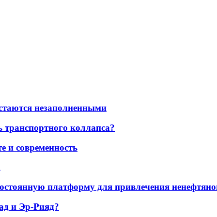
остаются незаполненными
ь транспортного коллапса?
е и современность
а
остоянную платформу для привлечения ненефтяно
ад и Эр-Рияд?