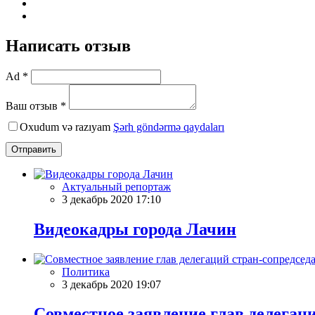
Написать отзыв
Ad *
Ваш отзыв *
Oxudum və razıyam
Şərh göndərmə qaydaları
Отправить
Актуальный репортаж
3 декабрь 2020 17:10
Видеокадры города Лачин
Политика
3 декабрь 2020 19:07
Совместное заявление глав делега