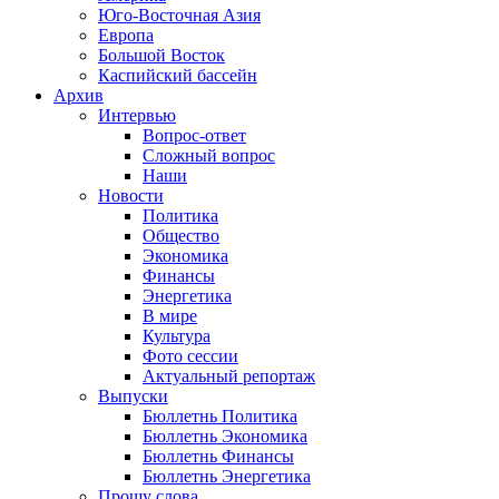
Юго-Восточная Азия
Европа
Большой Восток
Каспийский бассейн
Архив
Интервью
Вопрос-ответ
Сложный вопрос
Наши
Новости
Политика
Общество
Экономика
Финансы
Энергетика
В мире
Культура
Фото сессии
Актуальный репортаж
Выпуски
Бюллетнь Политика
Бюллетнь Экономика
Бюллетнь Финансы
Бюллетнь Энергетика
Прошу слова