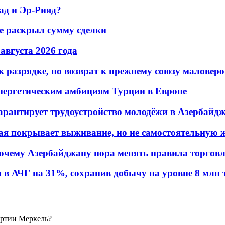
ад и Эр-Рияд?
не раскрыл сумму сделки
 августа 2026 года
 разрядке, но возврат к прежнему союзу маловеро
энергетическим амбициям Турции в Европе
гарантирует трудоустройство молодёжи в Азербайд
ая покрывает выживание, но не самостоятельную 
почему Азербайджану пора менять правила торгов
в АЧГ на 31%, сохранив добычу на уровне 8 млн 
артии Меркель?