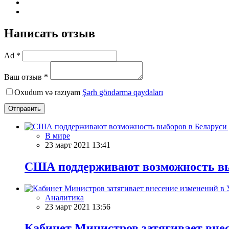
Написать отзыв
Ad *
Ваш отзыв *
Oxudum və razıyam
Şərh göndərmə qaydaları
Отправить
В мире
23 март 2021 13:41
США поддерживают возможность выб
Аналитика
23 март 2021 13:56
Кабинет Министров затягивает вне