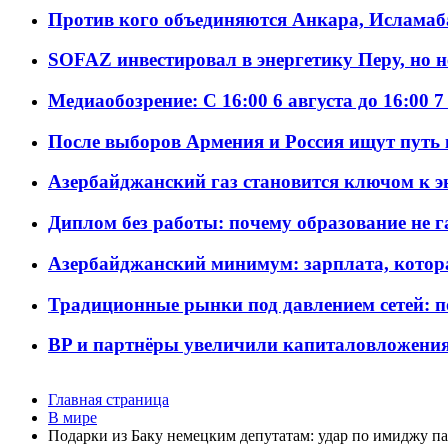
Против кого объединяются Анкара, Исламаб
SOFAZ инвестировал в энергетику Перу, но 
Медиаобозрение: С 16:00 6 августа до 16:00 7
После выборов Армения и Россия ищут путь к
Азербайджанский газ становится ключом к 
Диплом без работы: почему образование не 
Азербайджанский минимум: зарплата, котор
Традиционные рынки под давлением сетей: 
BP и партнёры увеличили капиталовложения 
Главная страница
В мире
Подарки из Баку немецким депутатам: удар по имиджу п