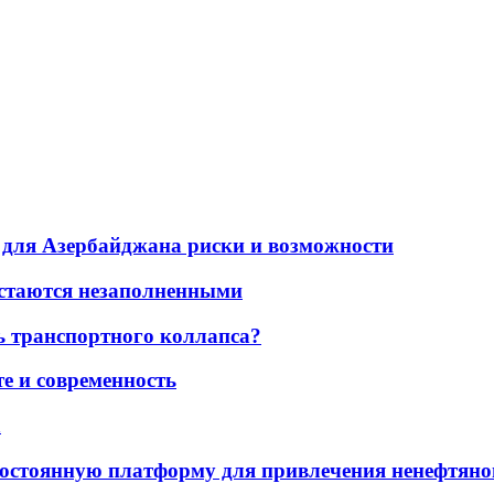
для Азербайджана риски и возможности
остаются незаполненными
ь транспортного коллапса?
е и современность
а
остоянную платформу для привлечения ненефтяно