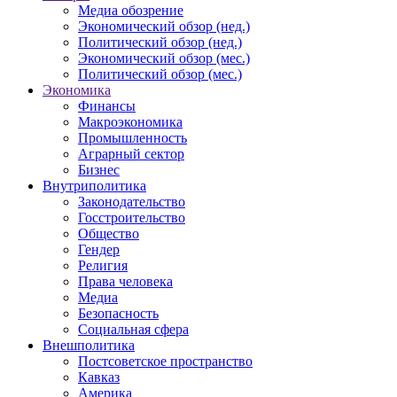
Медиа обозрение
Экономический обзор (нед.)
Политический обзор (нед.)
Экономический обзор (мес.)
Политический обзор (мес.)
Экономика
Финансы
Макроэкономика
Промышленность
Аграрный сектор
Бизнес
Внутриполитика
Законодательство
Госстроительство
Общество
Гендер
Религия
Права человека
Медиа
Безопасность
Социальная сфера
Внешполитика
Постсоветское пространство
Кавказ
Америка