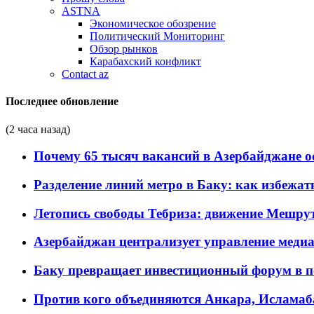
ASTNA
Экономическое обозрение
Политический Мониторинг
Обзор рынков
Карабахский конфликт
Contact az
Последнее обновление
(2 часа назад)
Почему 65 тысяч вакансий в Азербайджане 
Разделение линий метро в Баку: как избежат
Летопись свободы Тебриза: движение Мешрут
Азербайджан централизует управление меди
Баку превращает инвестиционный форум в п
Против кого объединяются Анкара, Исламаб