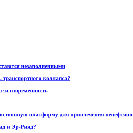
остаются незаполненными
ь транспортного коллапса?
е и современность
а
остоянную платформу для привлечения ненефтяно
ад и Эр-Рияд?