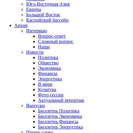
Юго-Восточная Азия
Европа
Большой Восток
Каспийский бассейн
Архив
Интервью
Вопрос-ответ
Сложный вопрос
Наши
Новости
Политика
Общество
Экономика
Финансы
Энергетика
В мире
Культура
Фото сессии
Актуальный репортаж
Выпуски
Бюллетнь Политика
Бюллетнь Экономика
Бюллетнь Финансы
Бюллетнь Энергетика
Прошу слова