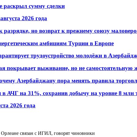
не раскрыл сумму сделки
 августа 2026 года
 разрядке, но возврат к прежнему союзу маловеро
энергетическим амбициям Турции в Европе
гарантирует трудоустройство молодёжи в Азербайд
ая покрывает выживание, но не самостоятельную 
почему Азербайджану пора менять правила торгов
в АЧГ на 31%, сохранив добычу на уровне 8 млн 
уста 2026 года
 Орлеане связан с ИГИЛ, говорят чиновники