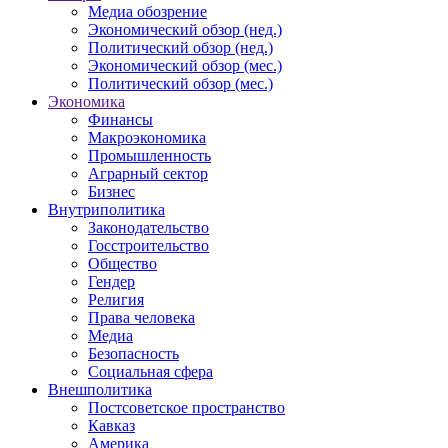
Медиа обозрение
Экономический обзор (нед.)
Политический обзор (нед.)
Экономический обзор (мес.)
Политический обзор (мес.)
Экономика
Финансы
Макроэкономика
Промышленность
Аграрный сектор
Бизнес
Внутриполитика
Законодательство
Госстроительство
Общество
Гендер
Религия
Права человека
Медиа
Безопасность
Социальная сфера
Внешполитика
Постсоветское пространство
Кавказ
Америка