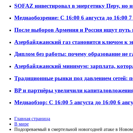
SOFAZ инвестировал в энергетику Перу, но 
Медиаобозрение: С 16:00 6 августа до 16:00 7
После выборов Армения и Россия ищут путь к
Азербайджанский газ становится ключом к 
Диплом без работы: почему образование не 
Азербайджанский минимум: зарплата, котор
Традиционные рынки под давлением сетей: 
BP и партнёры увеличили капиталовложения 
Медиаобзор: С 16:00 5 августа до 16:00 6 авг
Главная страница
В мире
Подозреваемый в смертельной новогодней атаке в Новом