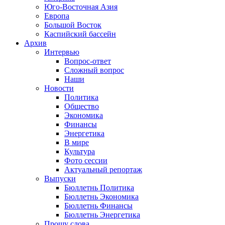
Юго-Восточная Азия
Европа
Большой Восток
Каспийский бассейн
Архив
Интервью
Вопрос-ответ
Сложный вопрос
Наши
Новости
Политика
Общество
Экономика
Финансы
Энергетика
В мире
Культура
Фото сессии
Актуальный репортаж
Выпуски
Бюллетнь Политика
Бюллетнь Экономика
Бюллетнь Финансы
Бюллетнь Энергетика
Прошу слова