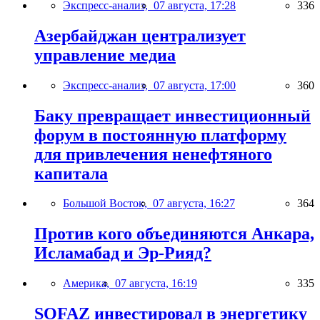
Экспресс-анализ,
07 августа, 17:28
336
Азербайджан централизует
управление медиа
Экспресс-анализ,
07 августа, 17:00
360
Баку превращает инвестиционный
форум в постоянную платформу
для привлечения ненефтяного
капитала
Большой Восток,
07 августа, 16:27
364
Против кого объединяются Анкара,
Исламабад и Эр-Рияд?
Америка,
07 августа, 16:19
335
SOFAZ инвестировал в энергетику