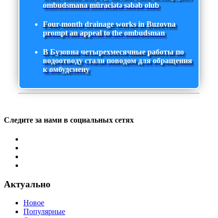
ombudsmana müraciətə səbəb olub
Four-month drainage works in Buzovna
prompt an appeal to the ombudsman
В Бузовна четырехмесячные работы по
водоотводу стали поводом для обращения
к омбудсмену
Следите за нами в социальных сетях
Актуально
Новое
Популярные