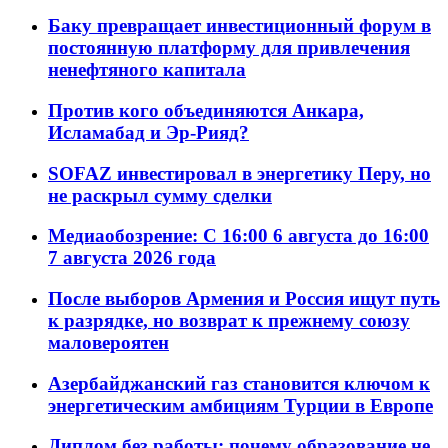
Баку превращает инвестиционный форум в
постоянную платформу для привлечения
ненефтяного капитала
Против кого объединяются Анкара,
Исламабад и Эр-Рияд?
SOFAZ инвестировал в энергетику Перу, но
не раскрыл сумму сделки
Медиаобозрение: С 16:00 6 августа до 16:00
7 августа 2026 года
После выборов Армения и Россия ищут путь
к разрядке, но возврат к прежнему союзу
маловероятен
Азербайджанский газ становится ключом к
энергетическим амбициям Турции в Европе
Диплом без работы: почему образование не