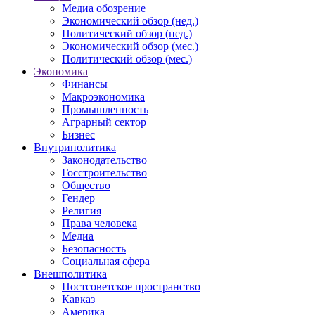
Медиа обозрение
Экономический обзор (нед.)
Политический обзор (нед.)
Экономический обзор (мес.)
Политический обзор (мес.)
Экономика
Финансы
Макроэкономика
Промышленность
Аграрный сектор
Бизнес
Внутриполитика
Законодательство
Госстроительство
Общество
Гендер
Религия
Права человека
Медиа
Безопасность
Социальная сфера
Внешполитика
Постсоветское пространство
Кавказ
Америка