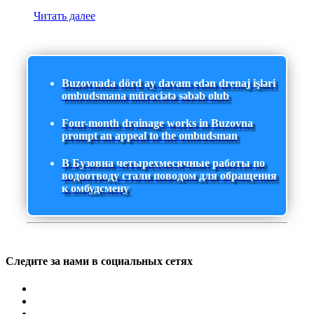
Читать далее
Buzovnada dörd ay davam edən drenaj işləri
ombudsmana müraciətə səbəb olub
Four-month drainage works in Buzovna
prompt an appeal to the ombudsman
В Бузовна четырехмесячные работы по
водоотводу стали поводом для обращения
к омбудсмену
Следите за нами в социальных сетях