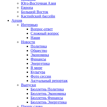
Юго-Восточная Азия
Европа
Большой Восток
Каспийский бассейн
Архив
Интервью
Вопрос-ответ
Сложный вопрос
Наши
Новости
Политика
Общество
Экономика
Финансы
Энергетика
В мире
Культура
Фото сессии
Актуальный репортаж
Выпуски
Бюллетнь Политика
Бюллетнь Экономика
Бюллетнь Финансы
Бюллетнь Энергетика
Прошу слова