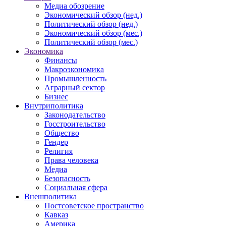
Медиа обозрение
Экономический обзор (нед.)
Политический обзор (нед.)
Экономический обзор (мес.)
Политический обзор (мес.)
Экономика
Финансы
Макроэкономика
Промышленность
Аграрный сектор
Бизнес
Внутриполитика
Законодательство
Госстроительство
Общество
Гендер
Религия
Права человека
Медиа
Безопасность
Социальная сфера
Внешполитика
Постсоветское пространство
Кавказ
Америка