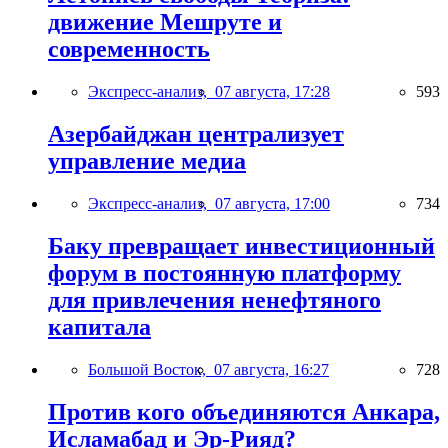
движение Мешруте и
современность
Экспресс-анализ,
07 августа, 17:28
593
Азербайджан централизует
управление медиа
Экспресс-анализ,
07 августа, 17:00
734
Баку превращает инвестиционный
форум в постоянную платформу
для привлечения ненефтяного
капитала
Большой Восток,
07 августа, 16:27
728
Против кого объединяются Анкара,
Исламабад и Эр-Рияд?