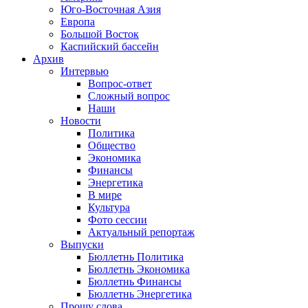
Юго-Восточная Азия
Европа
Большой Восток
Каспийский бассейн
Архив
Интервью
Вопрос-ответ
Сложный вопрос
Наши
Новости
Политика
Общество
Экономика
Финансы
Энергетика
В мире
Культура
Фото сессии
Актуальный репортаж
Выпуски
Бюллетнь Политика
Бюллетнь Экономика
Бюллетнь Финансы
Бюллетнь Энергетика
Прошу слова