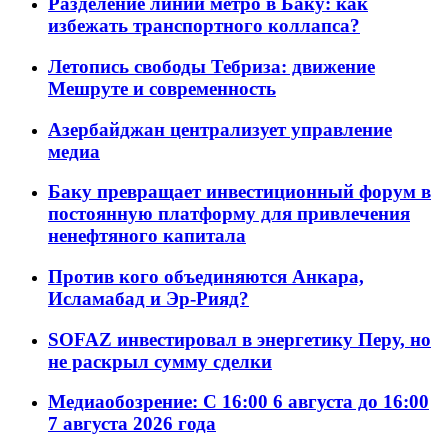
Разделение линий метро в Баку: как
избежать транспортного коллапса?
Летопись свободы Тебриза: движение
Мешруте и современность
Азербайджан централизует управление
медиа
Баку превращает инвестиционный форум в
постоянную платформу для привлечения
ненефтяного капитала
Против кого объединяются Анкара,
Исламабад и Эр-Рияд?
SOFAZ инвестировал в энергетику Перу, но
не раскрыл сумму сделки
Медиаобозрение: С 16:00 6 августа до 16:00
7 августа 2026 года