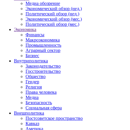
Медиа обозрение
Экономический обзор (нед.)
Политический обзор (нед.)
Экономический обзор (мес.)
Политический обзор (мес.)
Экономика
Финансы
Макроэкономика
Промышленность
Аграрный сектор
Бизнес
Внутриполитика
Законодательство
Госстроительство
Общество
Гендер
Религия
Права человека
Медиа
Безопасность
Социальная сфера
Внешполитика
Постсоветское пространство
Кавказ
Америка