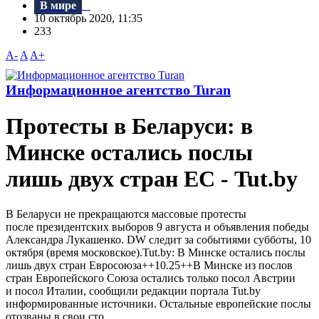
В мире
10 октябрь 2020, 11:35
233
A-
A
A+
Информационное агентство Turan
Протесты в Беларуси: в
Минске остались послы
лишь двух стран ЕС - Tut.by
В Беларуси не прекращаются массовые протесты
после президентских выборов 9 августа и объявления победы
Александра Лукашенко. DW следит за событиями субботы, 10
октября (время московское).Tut.by: В Минске остались послы
лишь двух стран Евросоюза++10.25++В Минске из послов
стран Европейского Союза остались только посол Австрии
и посол Италии, сообщили редакции портала Tut.by
информированные источники. Остальные европейские послы
отозваны в свои сто...