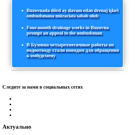
Buzovnada dörd ay davam edən drenaj işləri
ombudsmana müraciətə səbəb olub
Four-month drainage works in Buzovna
prompt an appeal to the ombudsman
В Бузовна четырехмесячные работы по
водоотводу стали поводом для обращения
к омбудсмену
Следите за нами в социальных сетях
Актуально