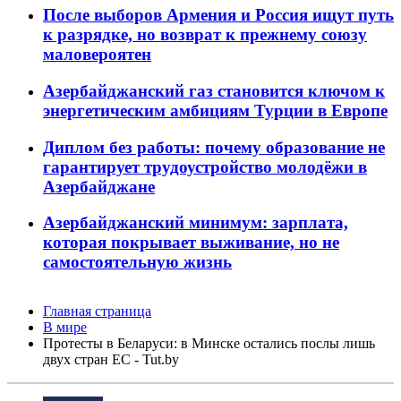
После выборов Армения и Россия ищут путь
к разрядке, но возврат к прежнему союзу
маловероятен
Азербайджанский газ становится ключом к
энергетическим амбициям Турции в Европе
Диплом без работы: почему образование не
гарантирует трудоустройство молодёжи в
Азербайджане
Азербайджанский минимум: зарплата,
которая покрывает выживание, но не
самостоятельную жизнь
Главная страница
В мире
Протесты в Беларуси: в Минске остались послы лишь
двух стран ЕС - Tut.by