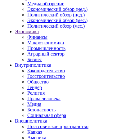
Медиа обозрение
Экономический обзор (нед.)
Политический обзор (нед.)
Экономический обзор (мес.)
Политический обзор (мес.)
Экономика
Финансы
Макроэкономика
Промышленность
Аграрный сектор
Бизнес
Внутриполитика
Законодательство
Госстроительство
Общество
Гендер
Религия
Права человека
Медиа
Безопасность
Социальная сфера
Внешполитика
Постсоветское пространство
Кавказ
Америка