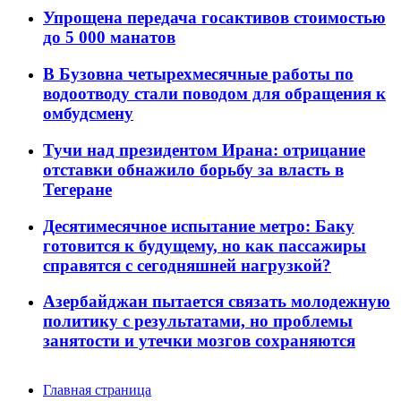
Упрощена передача госактивов стоимостью
до 5 000 манатов
В Бузовна четырехмесячные работы по
водоотводу стали поводом для обращения к
омбудсмену
Тучи над президентом Ирана: отрицание
отставки обнажило борьбу за власть в
Тегеране
Десятимесячное испытание метро: Баку
готовится к будущему, но как пассажиры
справятся с сегодняшней нагрузкой?
Азербайджан пытается связать молодежную
политику с результатами, но проблемы
занятости и утечки мозгов сохраняются
Главная страница