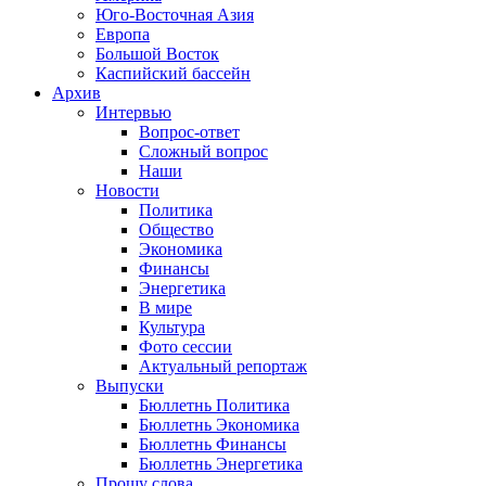
Юго-Восточная Азия
Европа
Большой Восток
Каспийский бассейн
Архив
Интервью
Вопрос-ответ
Сложный вопрос
Наши
Новости
Политика
Общество
Экономика
Финансы
Энергетика
В мире
Культура
Фото сессии
Актуальный репортаж
Выпуски
Бюллетнь Политика
Бюллетнь Экономика
Бюллетнь Финансы
Бюллетнь Энергетика
Прошу слова