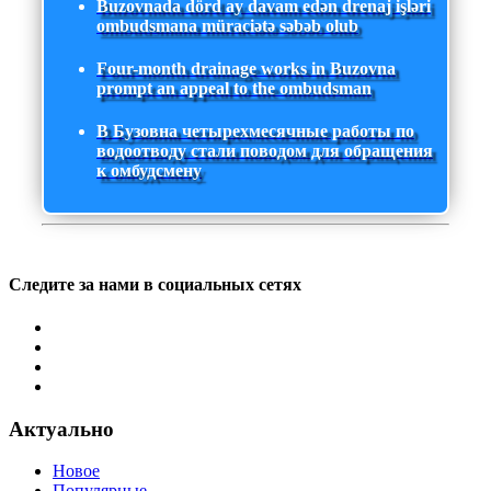
Buzovnada dörd ay davam edən drenaj işləri
ombudsmana müraciətə səbəb olub
Four-month drainage works in Buzovna
prompt an appeal to the ombudsman
В Бузовна четырехмесячные работы по
водоотводу стали поводом для обращения
к омбудсмену
Следите за нами в социальных сетях
Актуально
Новое
Популярные