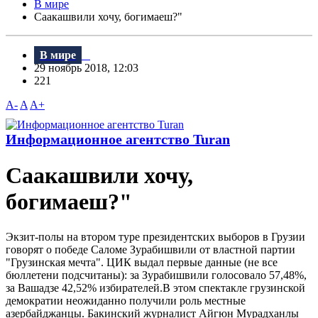
В мире
Саакашвили хочу, богимаеш?"
В мире
29 ноябрь 2018, 12:03
221
A-
A
A+
Информационное агентство Turan
Саакашвили хочу,
богимаеш?"
Экзит-полы на втором туре президентских выборов в Грузии
говорят о победе Саломе Зурабишвили от властной партии
"Грузинская мечта". ЦИК выдал первые данные (не все
бюллетени подсчитаны): за Зурабишвили голосовало 57,48%,
за Bашадзе 42,52% избирателей.B этом спектакле грузинской
демократии неожиданно получили роль местные
азербайджанцы. Бакинский журналист Айгюн Мурадханлы