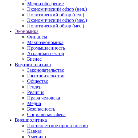
Медиа обозрение
Экономический обзор (нед.)
Политический обзор (нед.)
Экономический обзор (мес.)
Политический обзор (мес.)
Экономика
Финансы
Макроэкономика
Промышленность
Аграрный сектор
Бизнес
Внутриполитика
Законодательство
Госстроительство
Общество
Гендер
Религия
Права человека
Медиа
Безопасность
Социальная сфера
Внешполитика
Постсоветское пространство
Кавказ
Америка