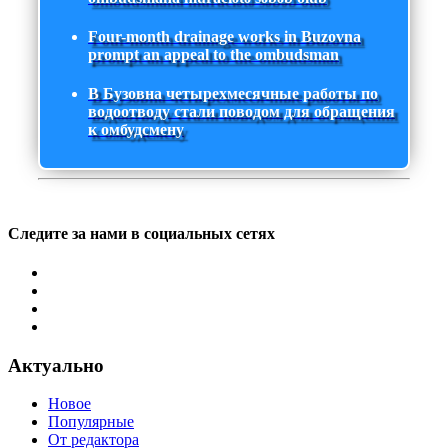
Four-month drainage works in Buzovna
prompt an appeal to the ombudsman
В Бузовна четырехмесячные работы по
водоотводу стали поводом для обращения
к омбудсмену
Следите за нами в социальных сетях
Актуально
Новое
Популярные
От редактора