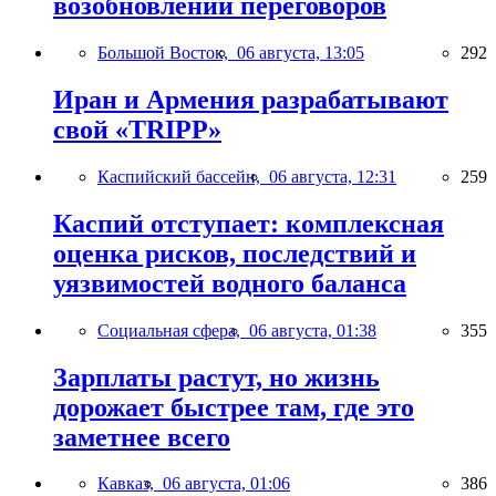
возобновлении переговоров
Большой Восток,
06 августа, 13:05
292
Иран и Армения разрабатывают
свой «TRIPP»
Каспийский бассейн,
06 августа, 12:31
259
Каспий отступает: комплексная
оценка рисков, последствий и
уязвимостей водного баланса
Социальная сфера,
06 августа, 01:38
355
Зарплаты растут, но жизнь
дорожает быстрее там, где это
заметнее всего
Кавказ,
06 августа, 01:06
386