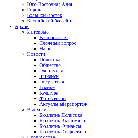
Юго-Восточная Азия
Европа
Большой Восток
Каспийский бассейн
Архив
Интервью
Вопрос-ответ
Сложный вопрос
Наши
Новости
Политика
Общество
Экономика
Финансы
Энергетика
В мире
Культура
Фото сессии
Актуальный репортаж
Выпуски
Бюллетнь Политика
Бюллетнь Экономика
Бюллетнь Финансы
Бюллетнь Энергетика
Прошу слова