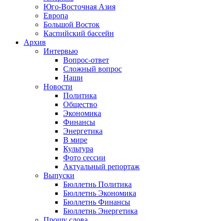
Юго-Восточная Азия
Европа
Большой Восток
Каспийский бассейн
Архив
Интервью
Вопрос-ответ
Сложный вопрос
Наши
Новости
Политика
Общество
Экономика
Финансы
Энергетика
В мире
Культура
Фото сессии
Актуальный репортаж
Выпуски
Бюллетнь Политика
Бюллетнь Экономика
Бюллетнь Финансы
Бюллетнь Энергетика
Прошу слова