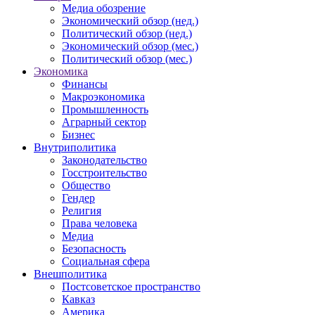
Медиа обозрение
Экономический обзор (нед.)
Политический обзор (нед.)
Экономический обзор (мес.)
Политический обзор (мес.)
Экономика
Финансы
Макроэкономика
Промышленность
Аграрный сектор
Бизнес
Внутриполитика
Законодательство
Госстроительство
Общество
Гендер
Религия
Права человека
Медиа
Безопасность
Социальная сфера
Внешполитика
Постсоветское пространство
Кавказ
Америка