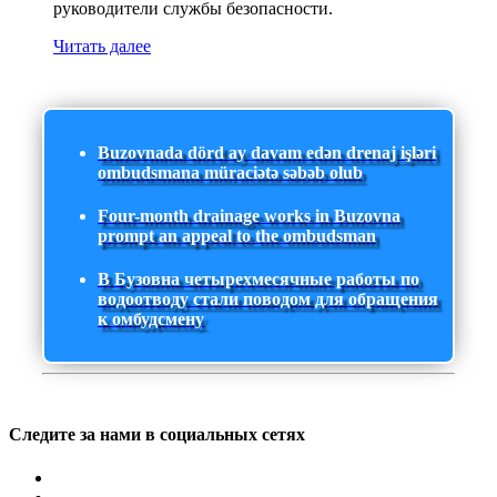
руководители службы безопасности.
Читать далее
Buzovnada dörd ay davam edən drenaj işləri
ombudsmana müraciətə səbəb olub
Four-month drainage works in Buzovna
prompt an appeal to the ombudsman
В Бузовна четырехмесячные работы по
водоотводу стали поводом для обращения
к омбудсмену
Следите за нами в социальных сетях