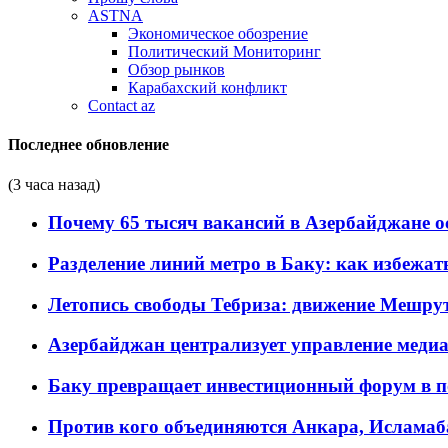
ASTNA
Экономическое обозрение
Политический Мониторинг
Обзор рынков
Карабахский конфликт
Contact az
Последнее обновление
(3 часа назад)
Почему 65 тысяч вакансий в Азербайджане 
Разделение линий метро в Баку: как избежат
Летопись свободы Тебриза: движение Мешрут
Азербайджан централизует управление меди
Баку превращает инвестиционный форум в п
Против кого объединяются Анкара, Исламаб