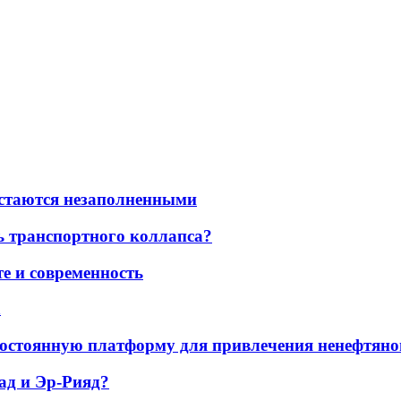
остаются незаполненными
ь транспортного коллапса?
е и современность
а
остоянную платформу для привлечения ненефтяно
ад и Эр-Рияд?