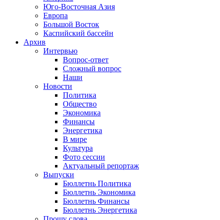
Юго-Восточная Азия
Европа
Большой Восток
Каспийский бассейн
Архив
Интервью
Вопрос-ответ
Сложный вопрос
Наши
Новости
Политика
Общество
Экономика
Финансы
Энергетика
В мире
Культура
Фото сессии
Актуальный репортаж
Выпуски
Бюллетнь Политика
Бюллетнь Экономика
Бюллетнь Финансы
Бюллетнь Энергетика
Прошу слова