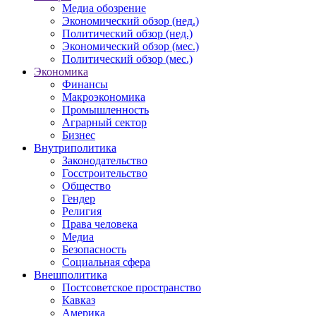
Медиа обозрение
Экономический обзор (нед.)
Политический обзор (нед.)
Экономический обзор (мес.)
Политический обзор (мес.)
Экономика
Финансы
Макроэкономика
Промышленность
Аграрный сектор
Бизнес
Внутриполитика
Законодательство
Госстроительство
Общество
Гендер
Религия
Права человека
Медиа
Безопасность
Социальная сфера
Внешполитика
Постсоветское пространство
Кавказ
Америка