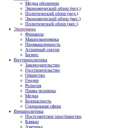
Медиа обозрение
Экономический обзор (нед.)
Политический обзор (нед.)
Экономический обзор (мес.)
Политический обзор (мес.)
Экономика
Финансы
Макроэкономика
Промышленность
Аграрный сектор
Бизнес
Внутриполитика
Законодательство
Госстроительство
Общество
Гендер
Религия
Права человека
Медиа
Безопасность
Социальная сфера
Внешполитика
Постсоветское пространство
Кавказ
Америка