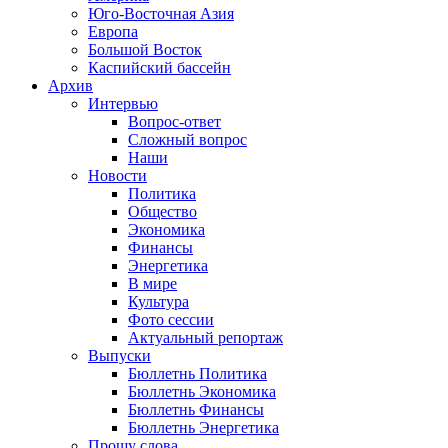
Юго-Восточная Азия
Европа
Большой Восток
Каспийский бассейн
Архив
Интервью
Вопрос-ответ
Сложный вопрос
Наши
Новости
Политика
Общество
Экономика
Финансы
Энергетика
В мире
Культура
Фото сессии
Актуальный репортаж
Выпуски
Бюллетнь Политика
Бюллетнь Экономика
Бюллетнь Финансы
Бюллетнь Энергетика
Прошу слова