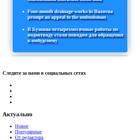
Four-month drainage works in Buzovna
prompt an appeal to the ombudsman
В Бузовна четырехмесячные работы по
водоотводу стали поводом для обращения
к омбудсмену
Следите за нами в социальных сетях
Актуально
Новое
Популярные
От редактора