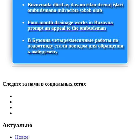
Buzovnada dörd ay davam edən drenaj işləri
ombudsmana müraciətə səbəb olub
Four-month drainage works in Buzovna
prompt an appeal to the ombudsman
В Бузовна четырехмесячные работы по
водоотводу стали поводом для обращения
к омбудсмену
Следите за нами в социальных сетях
Актуально
Новое