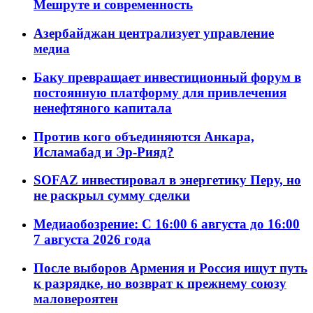
Мешруте и современность
Азербайджан централизует управление
медиа
Баку превращает инвестиционный форум в
постоянную платформу для привлечения
ненефтяного капитала
Против кого объединяются Анкара,
Исламабад и Эр-Рияд?
SOFAZ инвестировал в энергетику Перу, но
не раскрыл сумму сделки
Медиаобозрение: С 16:00 6 августа до 16:00
7 августа 2026 года
После выборов Армения и Россия ищут путь
к разрядке, но возврат к прежнему союзу
маловероятен