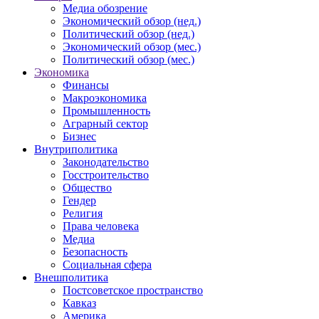
Медиа обозрение
Экономический обзор (нед.)
Политический обзор (нед.)
Экономический обзор (мес.)
Политический обзор (мес.)
Экономика
Финансы
Макроэкономика
Промышленность
Аграрный сектор
Бизнес
Внутриполитика
Законодательство
Госстроительство
Общество
Гендер
Религия
Права человека
Медиа
Безопасность
Социальная сфера
Внешполитика
Постсоветское пространство
Кавказ
Америка