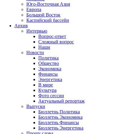
Юго-Восточная Азия
Европа
Большой Восток
Каспийский бассейн
Архив
Интервью
Вопрос-ответ
Сложный вопрос
Наши
Новости
Политика
Общество
Экономика
Финансы
Энергетика
В мире
Культура
Фото сессии
Актуальный репортаж
Выпуски
Бюллетнь Политика
Бюллетнь Экономика
Бюллетнь Финансы
Бюллетнь Энергетика
Прошу слова