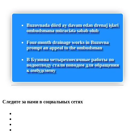
Buzovnada dörd ay davam edən drenaj işləri
ombudsmana müraciətə səbəb olub
Four-month drainage works in Buzovna
prompt an appeal to the ombudsman
В Бузовна четырехмесячные работы по
водоотводу стали поводом для обращения
к омбудсмену
Следите за нами в социальных сетях