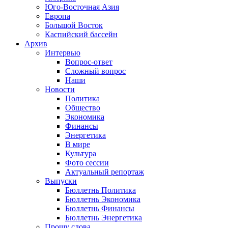
Юго-Восточная Азия
Европа
Большой Восток
Каспийский бассейн
Архив
Интервью
Вопрос-ответ
Сложный вопрос
Наши
Новости
Политика
Общество
Экономика
Финансы
Энергетика
В мире
Культура
Фото сессии
Актуальный репортаж
Выпуски
Бюллетнь Политика
Бюллетнь Экономика
Бюллетнь Финансы
Бюллетнь Энергетика
Прошу слова