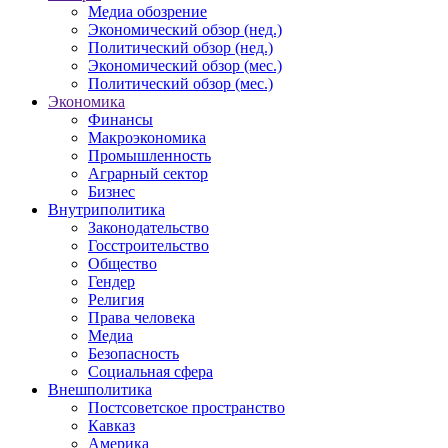
Медиа обозрение
Экономический обзор (нед.)
Политический обзор (нед.)
Экономический обзор (мес.)
Политический обзор (мес.)
Экономика
Финансы
Макроэкономика
Промышленность
Аграрный сектор
Бизнес
Внутриполитика
Законодательство
Госстроительство
Общество
Гендер
Религия
Права человека
Медиа
Безопасность
Социальная сфера
Внешполитика
Постсоветское пространство
Кавказ
Америка