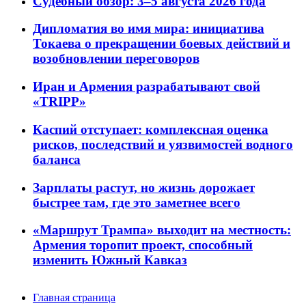
Судебный обзор: 3–5 августа 2026 года
Дипломатия во имя мира: инициатива
Токаева о прекращении боевых действий и
возобновлении переговоров
Иран и Армения разрабатывают свой
«TRIPP»
Каспий отступает: комплексная оценка
рисков, последствий и уязвимостей водного
баланса
Зарплаты растут, но жизнь дорожает
быстрее там, где это заметнее всего
«Маршрут Трампа» выходит на местность:
Армения торопит проект, способный
изменить Южный Кавказ
Главная страница