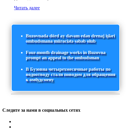
Читать далее
Buzovnada dörd ay davam edən drenaj işləri
ombudsmana müraciətə səbəb olub
Four-month drainage works in Buzovna
prompt an appeal to the ombudsman
В Бузовна четырехмесячные работы по
водоотводу стали поводом для обращения
к омбудсмену
Следите за нами в социальных сетях