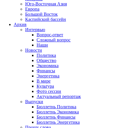
Юго-Восточная Азия
Европа
Большой Восток
Каспийский бассейн
Архив
Интервью
Вопрос-ответ
Сложный вопрос
Наши
Новости
Политика
Общество
Экономика
Финансы
Энергетика
В мире
Культура
Фото сессии
Актуальный репортаж
Выпуски
Бюллетнь Политика
Бюллетнь Экономика
Бюллетнь Финансы
Бюллетнь Энергетика
Прошу слова