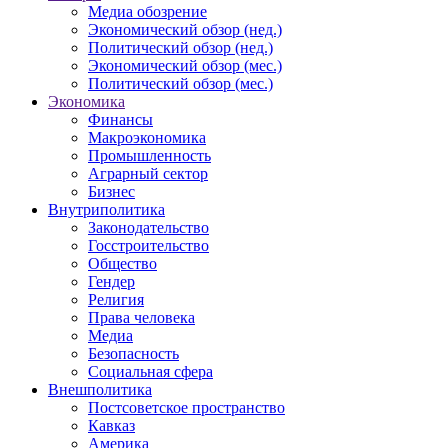
Медиа обозрение
Экономический обзор (нед.)
Политический обзор (нед.)
Экономический обзор (мес.)
Политический обзор (мес.)
Экономика
Финансы
Макроэкономика
Промышленность
Аграрный сектор
Бизнес
Внутриполитика
Законодательство
Госстроительство
Общество
Гендер
Религия
Права человека
Медиа
Безопасность
Социальная сфера
Внешполитика
Постсоветское пространство
Кавказ
Америка