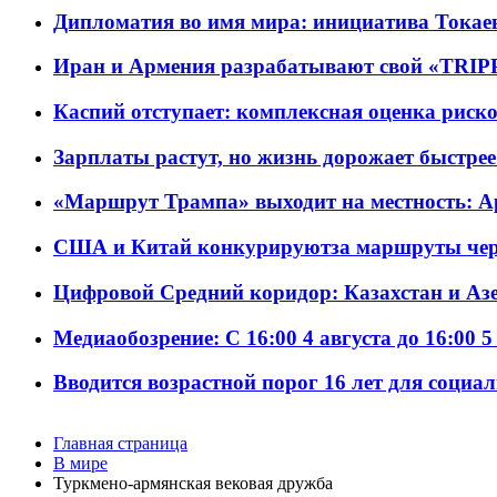
Дипломатия во имя мира: инициатива Токаев
Иран и Армения разрабатывают свой «TRIP
Каспий отступает: комплексная оценка риско
Зарплаты растут, но жизнь дорожает быстрее т
«Маршрут Трампа» выходит на местность: А
США и Китай конкурируютза маршруты че
Цифровой Средний коридор: Казахстан и Аз
Медиаобозрение: С 16:00 4 августа до 16:00 5
Вводится возрастной порог 16 лет для социа
Главная страница
В мире
Туркмено-армянская вековая дружба