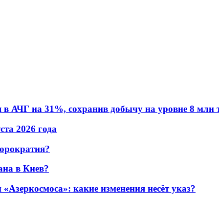
в АЧГ на 31%, сохранив добычу на уровне 8 млн 
уста 2026 года
бюрократия?
ана в Киев?
«Азеркосмоса»: какие изменения несёт указ?