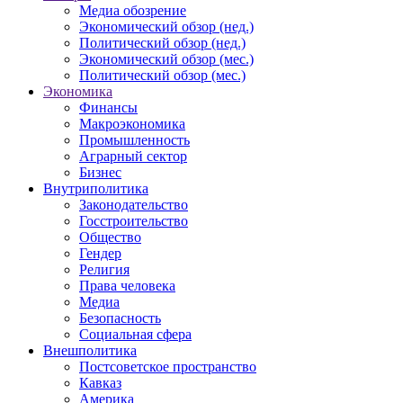
Медиа обозрение
Экономический обзор (нед.)
Политический обзор (нед.)
Экономический обзор (мес.)
Политический обзор (мес.)
Экономика
Финансы
Макроэкономика
Промышленность
Аграрный сектор
Бизнес
Внутриполитика
Законодательство
Госстроительство
Общество
Гендер
Религия
Права человека
Медиа
Безопасность
Социальная сфера
Внешполитика
Постсоветское пространство
Кавказ
Америка