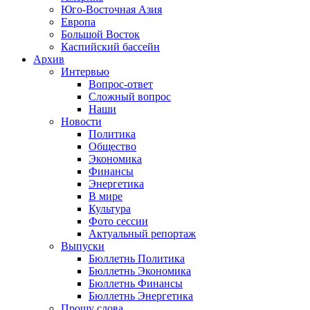
Юго-Восточная Азия
Европа
Большой Восток
Каспийский бассейн
Архив
Интервью
Вопрос-ответ
Сложный вопрос
Наши
Новости
Политика
Общество
Экономика
Финансы
Энергетика
В мире
Культура
Фото сессии
Актуальный репортаж
Выпуски
Бюллетнь Политика
Бюллетнь Экономика
Бюллетнь Финансы
Бюллетнь Энергетика
Прошу слова