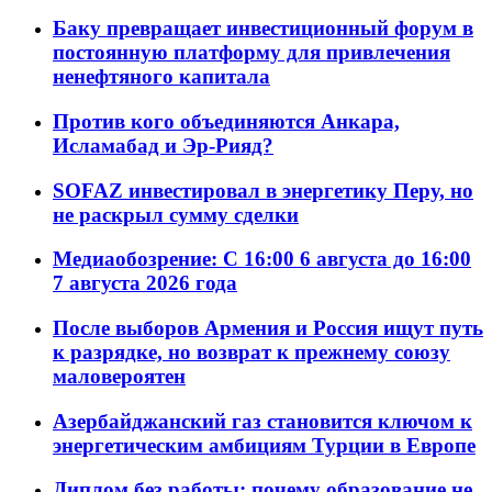
Баку превращает инвестиционный форум в
постоянную платформу для привлечения
ненефтяного капитала
Против кого объединяются Анкара,
Исламабад и Эр-Рияд?
SOFAZ инвестировал в энергетику Перу, но
не раскрыл сумму сделки
Медиаобозрение: С 16:00 6 августа до 16:00
7 августа 2026 года
После выборов Армения и Россия ищут путь
к разрядке, но возврат к прежнему союзу
маловероятен
Азербайджанский газ становится ключом к
энергетическим амбициям Турции в Европе
Диплом без работы: почему образование не