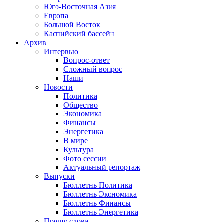
Юго-Восточная Азия
Европа
Большой Восток
Каспийский бассейн
Архив
Интервью
Вопрос-ответ
Сложный вопрос
Наши
Новости
Политика
Общество
Экономика
Финансы
Энергетика
В мире
Культура
Фото сессии
Актуальный репортаж
Выпуски
Бюллетнь Политика
Бюллетнь Экономика
Бюллетнь Финансы
Бюллетнь Энергетика
Прошу слова