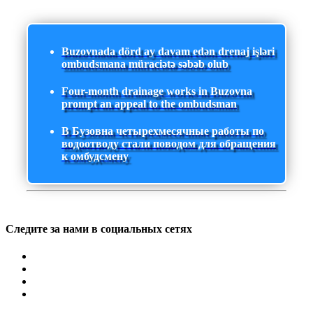
Buzovnada dörd ay davam edən drenaj işləri
ombudsmana müraciətə səbəb olub
Four-month drainage works in Buzovna
prompt an appeal to the ombudsman
В Бузовна четырехмесячные работы по
водоотводу стали поводом для обращения
к омбудсмену
Следите за нами в социальных сетях