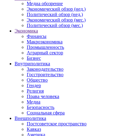
Медиа обозрение
Экономический обзор (нед.)
Политический обзор (нед.)
Экономический обзор (мес.)
Политический обзор (мес.)
Экономика
Финансы
Макроэкономика
Промышленность
Аграрный сектор
Бизнес
Внутриполитика
Законодательство
Госстроительство
Общество
Гендер
Религия
Права человека
Медиа
Безопасность
Социальная сфера
Внешполитика
Постсоветское пространство
Кавказ
Америка