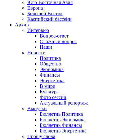
Юго-Восточная Азия
Европа
Большой Восток
Каспийский бассейн
Архив
Интервью
Вопрос-ответ
Сложный вопрос
Наши
Новости
Политика
Общество
Экономика
Финансы
Энергетика
В мире
Культура
Фото сессии
Актуальный репортаж
Выпуски
Бюллетнь Политика
Бюллетнь Экономика
Бюллетнь Финансы
Бюллетнь Энергетика
Прошу слова