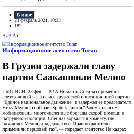
В мире
23 февраль 2021, 10:33
185
A-
A
A+
Информационное агентство Turan
В Грузии задержали главу
партии Саакашвили Мелию
ТБИЛИСИ, 23 фев — РИА Новости. Спецназ применил
слезоточивый газ в офисе грузинской оппозиционной партии
"Единое национальное движение" и задержал ее председателя
Нику Мелию, сообщает Sputnik Грузия."Рядом с офисом
мобилизованы многочисленные бригады скорой помощи и
патрульной полиции. Спецназ ворвался в комнату, где
находился Мелия, и задержал его. Правоохранители
применили перцовый газ", — передает агентство.На кадрах