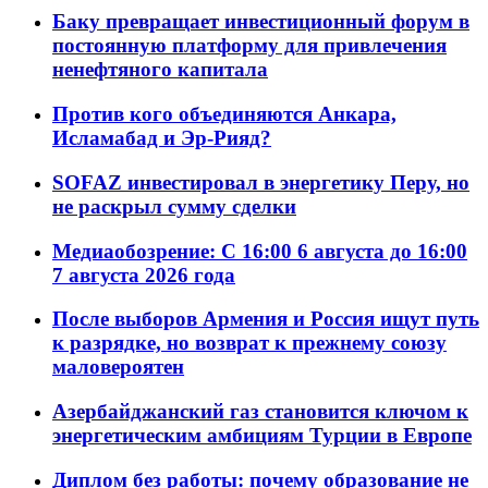
Баку превращает инвестиционный форум в
постоянную платформу для привлечения
ненефтяного капитала
Против кого объединяются Анкара,
Исламабад и Эр-Рияд?
SOFAZ инвестировал в энергетику Перу, но
не раскрыл сумму сделки
Медиаобозрение: С 16:00 6 августа до 16:00
7 августа 2026 года
После выборов Армения и Россия ищут путь
к разрядке, но возврат к прежнему союзу
маловероятен
Азербайджанский газ становится ключом к
энергетическим амбициям Турции в Европе
Диплом без работы: почему образование не