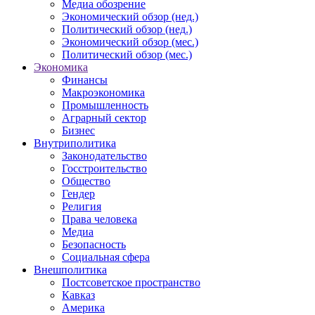
Медиа обозрение
Экономический обзор (нед.)
Политический обзор (нед.)
Экономический обзор (мес.)
Политический обзор (мес.)
Экономика
Финансы
Макроэкономика
Промышленность
Аграрный сектор
Бизнес
Внутриполитика
Законодательство
Госстроительство
Общество
Гендер
Религия
Права человека
Медиа
Безопасность
Социальная сфера
Внешполитика
Постсоветское пространство
Кавказ
Америка