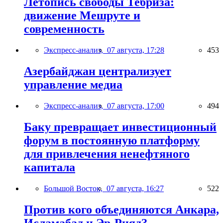
Летопись свободы Тебриза:
движение Мешруте и
современность
Экспресс-анализ,
07 августа, 17:28
453
Азербайджан централизует
управление медиа
Экспресс-анализ,
07 августа, 17:00
494
Баку превращает инвестиционный
форум в постоянную платформу
для привлечения ненефтяного
капитала
Большой Восток,
07 августа, 16:27
522
Против кого объединяются Анкара,
Исламабад и Эр-Рияд?