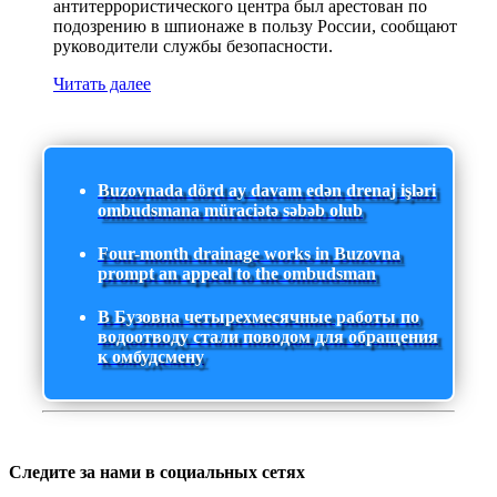
антитеррористического центра был арестован по
подозрению в шпионаже в пользу России, сообщают
руководители службы безопасности.
Читать далее
Buzovnada dörd ay davam edən drenaj işləri
ombudsmana müraciətə səbəb olub
Four-month drainage works in Buzovna
prompt an appeal to the ombudsman
В Бузовна четырехмесячные работы по
водоотводу стали поводом для обращения
к омбудсмену
Следите за нами в социальных сетях