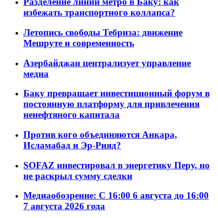
Разделение линий метро в Баку: как
избежать транспортного коллапса?
Летопись свободы Тебриза: движение
Мешруте и современность
Азербайджан централизует управление
медиа
Баку превращает инвестиционный форум в
постоянную платформу для привлечения
ненефтяного капитала
Против кого объединяются Анкара,
Исламабад и Эр-Рияд?
SOFAZ инвестировал в энергетику Перу, но
не раскрыл сумму сделки
Медиаобозрение: С 16:00 6 августа до 16:00
7 августа 2026 года