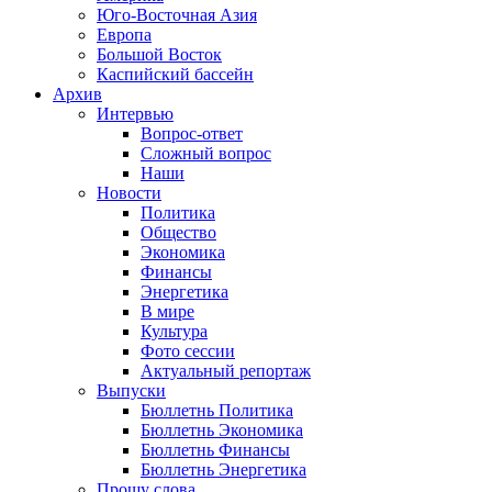
Юго-Восточная Азия
Европа
Большой Восток
Каспийский бассейн
Архив
Интервью
Вопрос-ответ
Сложный вопрос
Наши
Новости
Политика
Общество
Экономика
Финансы
Энергетика
В мире
Культура
Фото сессии
Актуальный репортаж
Выпуски
Бюллетнь Политика
Бюллетнь Экономика
Бюллетнь Финансы
Бюллетнь Энергетика
Прошу слова