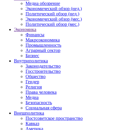
Медиа обозрение
Экономический обзор (нед.)
Политический обзор (нед.)
Экономический обзор (мес.)
Политический обзор (мес.)
Экономика
Финансы
Макроэкономика
Промышленность
Аграрный сектор
Бизнес
Внутриполитика
Законодательство
Госстроительство
Общество
Гендер
Религия
Права человека
Медиа
Безопасность
Социальная сфера
Внешполитика
Постсоветское пространство
Кавказ
Америка