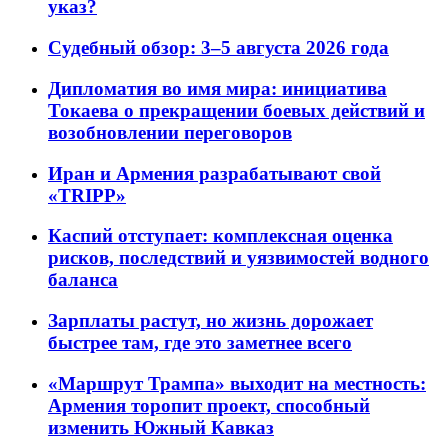
указ?
Судебный обзор: 3–5 августа 2026 года
Дипломатия во имя мира: инициатива
Токаева о прекращении боевых действий и
возобновлении переговоров
Иран и Армения разрабатывают свой
«TRIPP»
Каспий отступает: комплексная оценка
рисков, последствий и уязвимостей водного
баланса
Зарплаты растут, но жизнь дорожает
быстрее там, где это заметнее всего
«Маршрут Трампа» выходит на местность:
Армения торопит проект, способный
изменить Южный Кавказ