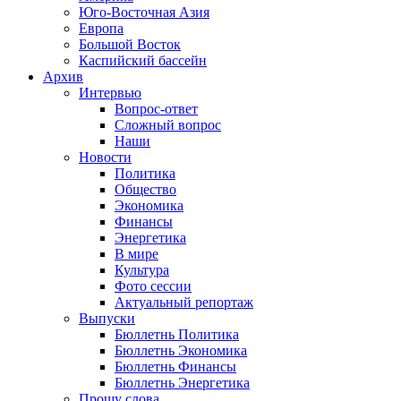
Юго-Восточная Азия
Европа
Большой Восток
Каспийский бассейн
Архив
Интервью
Вопрос-ответ
Сложный вопрос
Наши
Новости
Политика
Общество
Экономика
Финансы
Энергетика
В мире
Культура
Фото сессии
Актуальный репортаж
Выпуски
Бюллетнь Политика
Бюллетнь Экономика
Бюллетнь Финансы
Бюллетнь Энергетика
Прошу слова