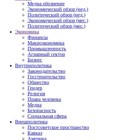
Медиа обозрение
Экономический обзор (нед.)
Политический обзор (нед.)
Экономический обзор (мес.)
Политический обзор (мес.)
Экономика
Финансы
Макроэкономика
Промышленность
Аграрный сектор
Бизнес
Внутриполитика
Законодательство
Госстроительство
Общество
Гендер
Религия
Права человека
Медиа
Безопасность
Социальная сфера
Внешполитика
Постсоветское пространство
Кавказ
Америка