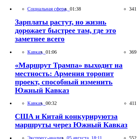
Социальная сфера,
01:38
341
Зарплаты растут, но жизнь
дорожает быстрее там, где это
заметнее всего
Кавказ,
01:06
369
«Маршрут Трампа» выходит на
местность: Армения торопит
проект, способный изменить
Южный Кавказ
Кавказ,
00:32
411
США и Китай конкурируютза
маршруты через Южный Кавказ
Экспресс-анализ,
05 августа, 18:11
552