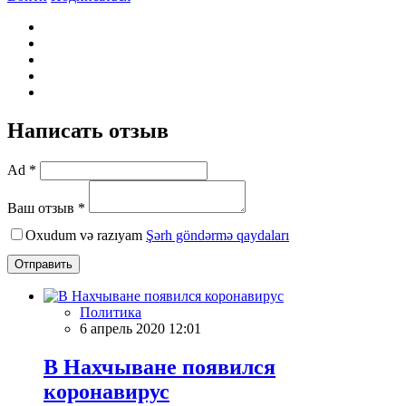
Написать отзыв
Ad *
Ваш отзыв *
Oxudum və razıyam
Şərh göndərmə qaydaları
Отправить
Политика
6 апрель 2020 12:01
В Нахчыване появился
коронавирус