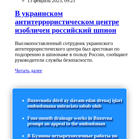
13 февраль 2025, 09:21
В украинском
антитеррористическом центре
изобличен российский шпион
Высокопоставленный сотрудник украинского
антитеррористического центра был арестован по
подозрению в шпионаже в пользу России, сообщают
руководители службы безопасности.
Читать далее
Buzovnada dörd ay davam edən drenaj işləri
ombudsmana müraciətə səbəb olub
Four-month drainage works in Buzovna
prompt an appeal to the ombudsman
В Бузовна четырехмесячные работы по