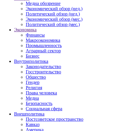
Медиа обозрение
Экономический обзор (нед.)
Политический обзор (нед.)
Экономический обзор (мес.)
Политический обзор (мес.)
Экономика
Финансы
Макроэкономика
Промышленность
Аграрный сектор
Бизнес
Внутриполитика
Законодательство
Госстроительство
Общество
Гендер
Религия
Права человека
Медиа
Безопасность
Социальная сфера
Внешполитика
Постсоветское пространство
Кавказ
Америка