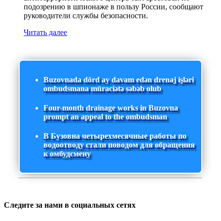
подозрению в шпионаже в пользу России, сообщают
руководители службы безопасности.
Читать далее
Buzovnada dörd ay davam edən drenaj işləri
ombudsmana müraciətə səbəb olub
Four-month drainage works in Buzovna
prompt an appeal to the ombudsman
В Бузовна четырехмесячные работы по
водоотводу стали поводом для обращения
к омбудсмену
Следите за нами в социальных сетях