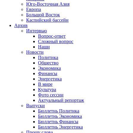
Юго-Восточная Азия
Европа
Большой Восток
Каспийский бассейн
Архив
Интервью
Вопрос-ответ
Сложный вопрос
Наши
Новости
Политика
Общество
Экономика
Финансы
Энергетика
В мире
Культура
Фото сессии
Актуальный репортаж
Выпуски
Бюллетнь Политика
Бюллетнь Экономика
Бюллетнь Финансы
Бюллетнь Энергетика
Прошу слова