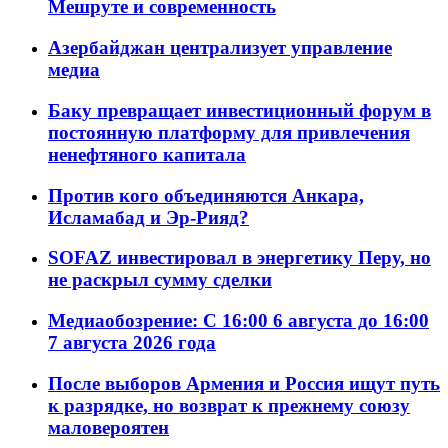
Мешруте и современность
Азербайджан централизует управление
медиа
Баку превращает инвестиционный форум в
постоянную платформу для привлечения
ненефтяного капитала
Против кого объединяются Анкара,
Исламабад и Эр-Рияд?
SOFAZ инвестировал в энергетику Перу, но
не раскрыл сумму сделки
Медиаобозрение: С 16:00 6 августа до 16:00
7 августа 2026 года
После выборов Армения и Россия ищут путь
к разрядке, но возврат к прежнему союзу
маловероятен