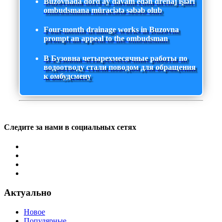
Buzovnada dörd ay davam edən drenaj işləri
ombudsmana müraciətə səbəb olub
Four-month drainage works in Buzovna
prompt an appeal to the ombudsman
В Бузовна четырехмесячные работы по
водоотводу стали поводом для обращения
к омбудсмену
Следите за нами в социальных сетях
Актуально
Новое
Популярные