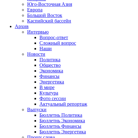
Юго-Восточная Азия
Европа
Большой Восток
Каспийский бассейн
Архив
Интервью
Вопрос-ответ
Сложный вопрос
Наши
Новости
Политика
Общество
Экономика
Финансы
Энергетика
В мире
Культура
Фото сессии
Актуальный репортаж
Выпуски
Бюллетнь Политика
Бюллетнь Экономика
Бюллетнь Финансы
Бюллетнь Энергетика
Прошу слова