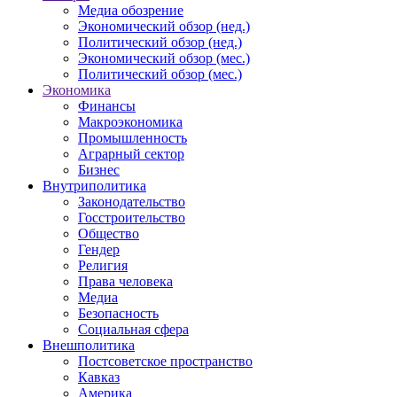
Медиа обозрение
Экономический обзор (нед.)
Политический обзор (нед.)
Экономический обзор (мес.)
Политический обзор (мес.)
Экономика
Финансы
Макроэкономика
Промышленность
Аграрный сектор
Бизнес
Внутриполитика
Законодательство
Госстроительство
Общество
Гендер
Религия
Права человека
Медиа
Безопасность
Социальная сфера
Внешполитика
Постсоветское пространство
Кавказ
Америка