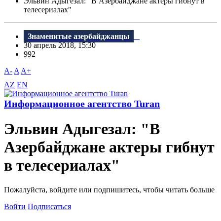
Эльвин Адыгезал: "B Азербайджане актеры гибнут в
телесериалах"
Знаменитые азербайджанцы
30 апрель 2018, 15:30
992
A-
A
A+
AZ
EN
Информационное агентство Turan
Эльвин Адыгезал: "B
Азербайджане актеры гибнут
в телесериалах"
Пожалуйста, войдите или подпишитесь, чтобы читать больше
Войти
Подписаться