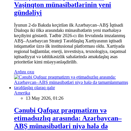
Vaşinqton münasibətlərinin yeni
gündəliyi
İyunun 2-də Bakıda keçirilən ilk Azərbaycan–ABŞ İqtisadi
Dialoqu iki ölkə arasındakı münasibətlərin yeni mərhələyə
keçdiyini göstərdi. Tədbir 2026-cı ilin fevralında imzalanmış
ABŞ–Azərbaycan Strateji Tərəfdaşlıq Xartiyasının iqtisadi
istiqamətlər üzrə ilk institusional platforması oldu. Xartiyada
regional bağlantılar, enerji, investisiya, texnologiya, rəqəmsal
iqtisadiyyat və təhlükəsizlik sahələrində əməkdaşlıq əsas
prioritetlər kimi müəyyənləşdirilib.
Ardını oxu
Amerika
13 May 2026, 01:26
Cənubi Qafqaz praqmatizm və
etimadsızlıq arasında: Azərbaycan–
ABŞ münasibətləri niyə hələ də