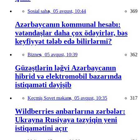
Sosial sahə,
05 avqust, 10:44
369
Azərbaycanın kommunal hesabı:
vətəndaşlar daha çox ödəyirlər, bəs
keyfiyyət tələb edə bilirlərmi?
Biznes,
05 avqust, 10:39
362
Güzəştlərin ləğvi Azərbaycanın
hibrid və elektromobil bazarında
istiqaməti dəyişib
Keçmiş Sovet məkanı,
05 avqust, 10:35
317
Wildberries anbarlarına zərbələr:
Ukrayna Rusiyaya təzyiqin yeni
istiqamətini açır