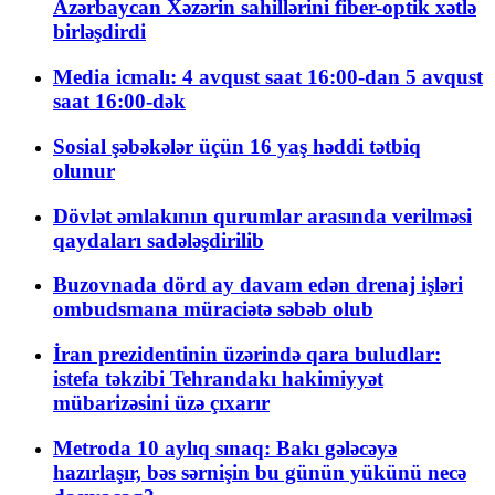
Azərbaycan Xəzərin sahillərini fiber-optik xətlə
birləşdirdi
Media icmalı: 4 avqust saat 16:00-dan 5 avqust
saat 16:00-dək
Sosial şəbəkələr üçün 16 yaş həddi tətbiq
olunur
Dövlət əmlakının qurumlar arasında verilməsi
qaydaları sadələşdirilib
Buzovnada dörd ay davam edən drenaj işləri
ombudsmana müraciətə səbəb olub
İran prezidentinin üzərində qara buludlar:
istefa təkzibi Tehrandakı hakimiyyət
mübarizəsini üzə çıxarır
Metroda 10 aylıq sınaq: Bakı gələcəyə
hazırlaşır, bəs sərnişin bu günün yükünü necə