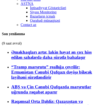
ASTNA
İqtisadiyyat Göstəriciləri
Siyası Monitorinq
Bazarların icmalı
Qarabağ münaqişəsi
Contact az
Son yenilənmə
(9 saat əvvəl)
Əməkhaqları artır, lakin həyat ən çox hiss
edilən sahələrdə daha sürətlə bahalaşır
“Tramp marşrutu” reallığa çevrilir:
Ermənistan Cənubi Qafqazı dəyişə biləcək
layihəni sürətləndirir
ABŞ və Çin Cənubi Qafqazda marşrutlar
uğrunda rəqabət aparır
Rəqəmsal Orta Dəhliz: Qazaxıstan və