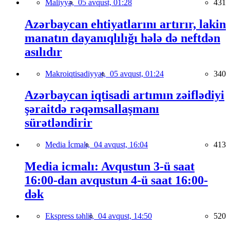
Maliyyə,
05 avqust, 01:28
431
Azərbaycan ehtiyatlarını artırır, lakin
manatın dayanıqlılığı hələ də neftdən
asılıdır
Makroiqtisadiyyat,
05 avqust, 01:24
340
Azərbaycan iqtisadi artımın zəiflədiyi
şəraitdə rəqəmsallaşmanı
sürətləndirir
Media İcmalı,
04 avqust, 16:04
413
Media icmalı: Avqustun 3-ü saat
16:00-dan avqustun 4-ü saat 16:00-
dək
Ekspress təhlil,
04 avqust, 14:50
520