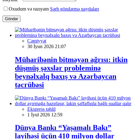
Oxudum və razıyam
Şərh göndərmə qaydaları
Göndər
Cəmiyyət
30 İyun 2026 21:07
Müharibənin bitməyən ağrısı: itkin
düşmüş şəxslər probleminə
beynəlxalq baxış və Azərbaycan
təcrübəsi
Ekspress təhlil
1 İyul 2026 12:59
Dünya Bankı “Yaşamalı Bakı”
layihəsi üçün 410 milyon dollar