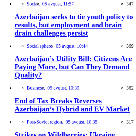
Social,
05 avqust, 11:57
347
Azerbaijan seeks to tie youth policy to
results, but employment and brain
drain challenges persist
Social sphere,
05 avqust, 10:44
369
Azerbaijan’s Utility Bill: Citizens Are
Paying More, but Can They Demand
Quality?
Business,
05 avqust, 10:39
362
End of Tax Breaks Reverses
Azerbaijan’s Hybrid and EV Market
Post-Soviet region,
05 avqust, 10:35
317
Strikes on Wildberries: Ukraine