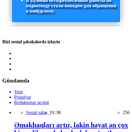
В Бузовна четырехмесячные работы по
водоотводу стали поводом для обращения
к омбудсмену
Bizi sosial şəbəkələrdə izləyin
Gündəmdə
Yeni
Populyar
Redaktorun seçimi
Sosial sahə,
01:38
256
Əməkhaqları artır, lakin həyat ən çox