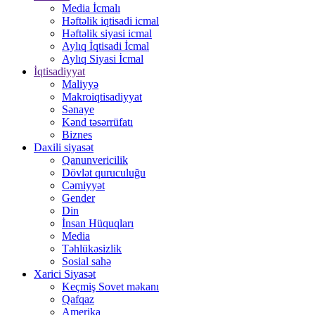
Media İcmalı
Həftəlik iqtisadi icmal
Həftəlik siyasi icmal
Aylıq İqtisadi İcmal
Aylıq Siyasi İcmal
İqtisadiyyat
Maliyyə
Makroiqtisadiyyat
Sənaye
Kənd təsərrüfatı
Biznes
Daxili siyasət
Qanunvericilik
Dövlət quruculuğu
Cəmiyyət
Gender
Din
İnsan Hüquqları
Media
Təhlükəsizlik
Sosial sahə
Xarici Siyasət
Keçmiş Sovet məkanı
Qafqaz
Amerika