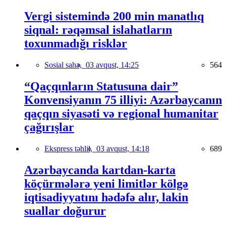
Vergi sistemində 200 min manatlıq
siqnal: rəqəmsal islahatların
toxunmadığı risklər
Sosial sahə,
03 avqust, 14:25
564
“Qaçqınların Statusuna dair”
Konvensiyanın 75 illiyi: Azərbaycanın
qaçqın siyasəti və regional humanitar
çağırışlar
Ekspress təhlil,
03 avqust, 14:18
689
Azərbaycanda kartdan-karta
köçürmələrə yeni limitlər kölgə
iqtisadiyyatını hədəfə alır, lakin
suallar doğurur