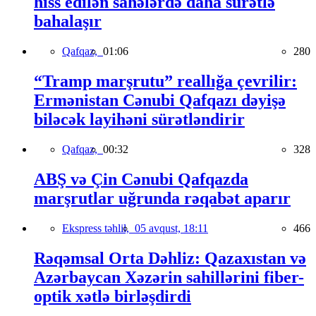
hiss edilən sahələrdə daha sürətlə
bahalaşır
Qafqaz,
01:06
280
“Tramp marşrutu” reallığa çevrilir:
Ermənistan Cənubi Qafqazı dəyişə
biləcək layihəni sürətləndirir
Qafqaz,
00:32
328
ABŞ və Çin Cənubi Qafqazda
marşrutlar uğrunda rəqabət aparır
Ekspress təhlil,
05 avqust, 18:11
466
Rəqəmsal Orta Dəhliz: Qazaxıstan və
Azərbaycan Xəzərin sahillərini fiber-
optik xətlə birləşdirdi