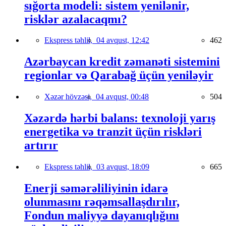
sığorta modeli: sistem yenilənir,
risklər azalacaqmı?
Ekspress təhlil,
04 avqust, 12:42
462
Azərbaycan kredit zəmanəti sistemini
regionlar və Qarabağ üçün yeniləyir
Xəzər hövzəsi,
04 avqust, 00:48
504
Xəzərdə hərbi balans: texnoloji yarış
energetika və tranzit üçün riskləri
artırır
Ekspress təhlil,
03 avqust, 18:09
665
Enerji səmərəliliyinin idarə
olunmasını rəqəmsallaşdırılır,
Fondun maliyyə dayanıqlığını