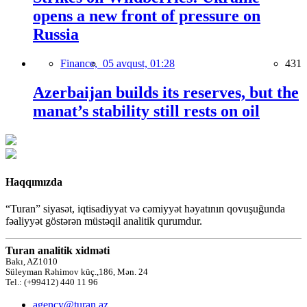
opens a new front of pressure on
Russia
Finance,
05 avqust, 01:28
431
Azerbaijan builds its reserves, but the
manat’s stability still rests on oil
Haqqımızda
“Turan” siyasət, iqtisadiyyat və cəmiyyət həyatının qovuşuğunda
fəaliyyət göstərən müstəqil analitik qurumdur.
Turan analitik xidməti
Bakı, AZ1010
Süleyman Rəhimov küç.,186, Mən. 24
Tel.: (+99412) 440 11 96
agency@turan.az