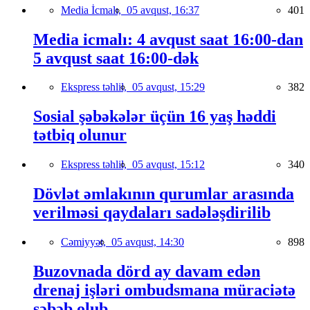
Media İcmalı,
05 avqust, 16:37
401
Media icmalı: 4 avqust saat 16:00-dan
5 avqust saat 16:00-dək
Ekspress təhlil,
05 avqust, 15:29
382
Sosial şəbəkələr üçün 16 yaş həddi
tətbiq olunur
Ekspress təhlil,
05 avqust, 15:12
340
Dövlət əmlakının qurumlar arasında
verilməsi qaydaları sadələşdirilib
Cəmiyyət,
05 avqust, 14:30
898
Buzovnada dörd ay davam edən
drenaj işləri ombudsmana müraciətə
səbəb olub