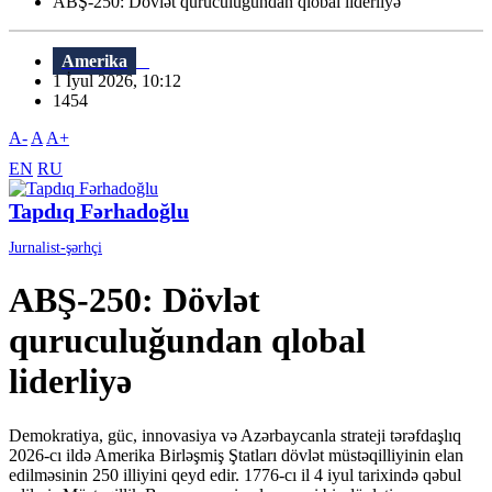
ABŞ-250: Dövlət quruculuğundan qlobal liderliyə
Amerika
1 İyul 2026, 10:12
1454
A-
A
A+
EN
RU
Tapdıq Fərhadoğlu
Jurnalist-şərhçi
ABŞ-250: Dövlət
quruculuğundan qlobal
liderliyə
Demokratiya, güc, innovasiya və Azərbaycanla strateji tərəfdaşlıq
2026-cı ildə Amerika Birləşmiş Ştatları dövlət müstəqilliyinin elan
edilməsinin 250 illiyini qeyd edir. 1776-cı il 4 iyul tarixində qəbul