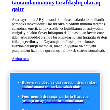
tamamlanmamış tərəfdaşlıq olaraq
qalır
Azərbaycan ilə ABŞ arasındakı münasibətlərdə uzun illərdir
paradoks mövcuddur. Hər iki ölkə bir-birini mühüm tərəfdaş
adlandırır, enerji, təhlükəsizlik və logistikanın əhəmiyyətini
vurğulayır, lakin Sovet İttifaqının dağılmasından keçən otuz
ildən artıq müddət ərzində bu əməkdaşlıq tam hüquqlu strateji
ittifaqa çevrilməyib. Dayanıqlı tərəfdaşlıq arxitekturası
əvəzinə qarşılıqlı maraqlar, məhdudiyyətlər və ehtiyatlı
praqmatizm üzərində qurulmuş mürəkkəb sistem formalaşıb.
Ardını oxu
Buzovnada dörd ay davam edən drenaj işləri
ombudsmana müraciətə səbəb olub
Four-month drainage works in Buzovna
prompt an appeal to the ombudsman