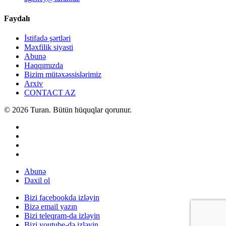
Faydalı
İstifadə şərtləri
Məxfilik siyasti
Abunə
Haqqımızda
Bizim mütəxəssislərimiz
Arxiv
CONTACT AZ
© 2026 Turan. Bütün hüquqlar qorunur.
Abunə
Daxil ol
Bizi facebookda izləyin
Bizə email yazın
Bizi teleqram-da izləyin
Bizi youtube-də izləyin