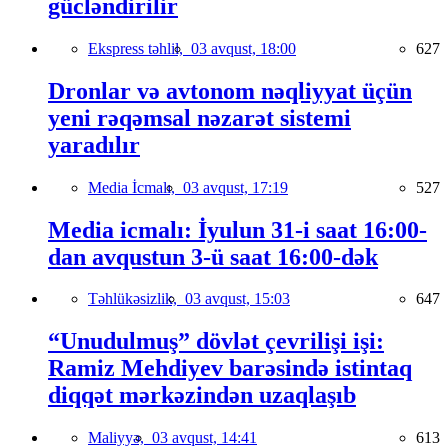
gücləndirilir
Ekspress təhlil,
03 avqust, 18:00
627
Dronlar və avtonom nəqliyyat üçün
yeni rəqəmsal nəzarət sistemi
yaradılır
Media İcmalı,
03 avqust, 17:19
527
Media icmalı: İyulun 31-i saat 16:00-
dan avqustun 3-ü saat 16:00-dək
Təhlükəsizlik,
03 avqust, 15:03
647
“Unudulmuş” dövlət çevrilişi işi:
Ramiz Mehdiyev barəsində istintaq
diqqət mərkəzindən uzaqlaşıb
Maliyyə,
03 avqust, 14:41
613