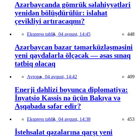
Azərbaycanda gömrük səlahiyyətləri
yenidən bölüşdürülür: islahat
çevikliyi artıracaqmı?
Ekspress təhlil,
04 avqust, 14:45
448
Azərbaycan bazar təmərküzləşməsini
yeni qaydalarla ölçəcək — əsas sınaq
tətbiq olacaq
Avropa,
04 avqust, 14:42
409
Enerji dəhlizi boyunca diplomatiya:
İnyatsio Kassis nə üçün Bakıya və
Aşqabada səfər edir?
Ekspress təhlil,
04 avqust, 14:38
453
İstehsalat qəzalarına qarşı yeni