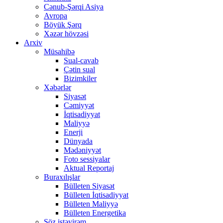
Cənub-Şərqi Asiya
Avropa
Böyük Şərq
Xəzər hövzəsi
Arxiv
Müsahibə
Sual-cavab
Çətin sual
Bizimkiler
Xəbərlər
Siyasət
Cəmiyyət
İqtisadiyyat
Maliyyə
Enerji
Dünyada
Mədəniyyət
Foto sessiyalar
Aktual Reportaj
Buraxılışlar
Bülleten Siyasət
Bülleten İqtisadiyyat
Bülleten Maliyyə
Bülleten Energetika
Söz istəyirəm