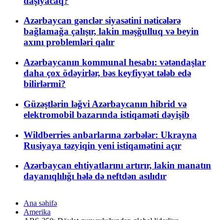
daşıyacaq?
Azərbaycan gənclər siyasətini nəticələrə
bağlamağa çalışır, lakin məşğulluq və beyin
axını problemləri qalır
Azərbaycanın kommunal hesabı: vətəndaşlar
daha çox ödəyirlər, bəs keyfiyyət tələb edə
bilirlərmi?
Güzəştlərin ləğvi Azərbaycanın hibrid və
elektromobil bazarında istiqaməti dəyişib
Wildberries anbarlarına zərbələr: Ukrayna
Rusiyaya təzyiqin yeni istiqamətini açır
Azərbaycan ehtiyatlarını artırır, lakin manatın
dayanıqlılığı hələ də neftdən asılıdır
Ana səhifə
Amerika