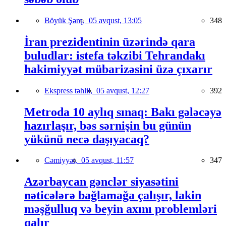
Böyük Şərq,
05 avqust, 13:05
348
İran prezidentinin üzərində qara
buludlar: istefa təkzibi Tehrandakı
hakimiyyət mübarizəsini üzə çıxarır
Ekspress təhlil,
05 avqust, 12:27
392
Metroda 10 aylıq sınaq: Bakı gələcəyə
hazırlaşır, bəs sərnişin bu günün
yükünü necə daşıyacaq?
Cəmiyyət,
05 avqust, 11:57
347
Azərbaycan gənclər siyasətini
nəticələrə bağlamağa çalışır, lakin
məşğulluq və beyin axını problemləri
qalır