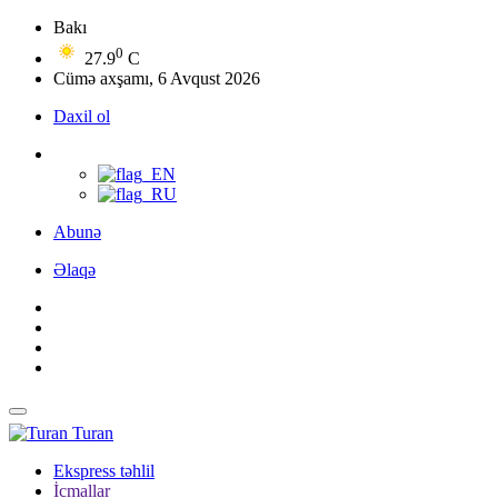
Bakı
0
27.9
C
Cümə axşamı, 6 Avqust 2026
Daxil ol
Abunə
Əlaqə
Turan
Ekspress təhlil
İcmallar