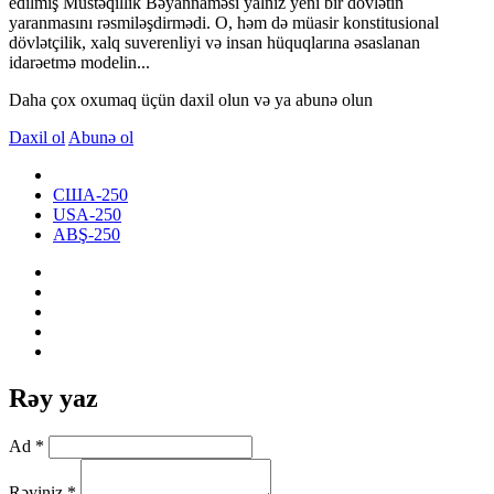
edilmiş Müstəqillik Bəyannaməsi yalnız yeni bir dövlətin
yaranmasını rəsmiləşdirmədi. O, həm də müasir konstitusional
dövlətçilik, xalq suverenliyi və insan hüquqlarına əsaslanan
idarəetmə modelin...
Daha çox oxumaq üçün daxil olun və ya abunə olun
Daxil ol
Abunə ol
США-250
USA-250
ABŞ-250
Rəy yaz
Ad *
Rəyiniz *