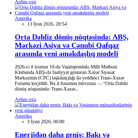
Ardını oxu
Amerika
13 İyun 2026, 20:54
Orta Dəhliz dönüş nöqtəsində: ABŞ,
Mərkəzi Asiya və Cənubi Qafqaz
arasında yeni əməkdaşlıq modeli
2026-cı il iyunun 10-da Vaşinqtondakı Milli Mətbuat
Klubunda ABŞ-də fəaliyyət göstərən Xəzər Siyasət
Mərkəzinin (CPC) təşkilatçılığı ilə yeddinci Trans-Xəzər
Forumu keçirilib. Bu il forumun mövzusu — “Orta Dəhliz
dönüş nöqtəsində: Trans-Xəzər...
Ardını oxu
Amerika
3 İyun 2026, 00:00
Enerjidən daha geniş: Bakı və