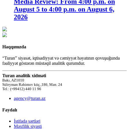
Media Review: From 4:00 p.m. on
August 5 to 4:00 p.m. on August 6,
2026
Haqqımızda
“Turan” siyasət, iqtisadiyyat və cəmiyyət həyatının qovuşuğunda
fəaliyyət göstərən müstəqil analitik qurumdur.
Turan analitik xidməti
Bakı, AZ1010
Süleyman Rəhimov küç.,186, Mən. 24
Tel.: (+99412) 440 11 96
agency@turan.az
Faydalı
İstifadə şərtləri
Məxfilik siyasti