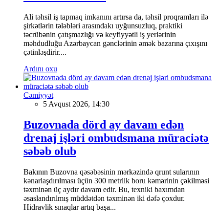
Ali təhsil iş tapmaq imkanını artırsa da, təhsil proqramları ilə
şirkətlərin tələbləri arasındakı uyğunsuzluq, praktiki
təcrübənin çatışmazlığı və keyfiyyətli iş yerlərinin
məhdudluğu Azərbaycan gənclərinin əmək bazarına çıxışını
çətinləşdirir....
Ardını oxu
Cəmiyyət
5 Avqust 2026, 14:30
Buzovnada dörd ay davam edən
drenaj işləri ombudsmana müraciətə
səbəb olub
Bakının Buzovna qəsəbəsinin mərkəzində qrunt sularının
kənarlaşdırılması üçün 300 metrlik boru kəmərinin çəkilməsi
təxminən üç aydır davam edir. Bu, texniki baxımdan
əsaslandırılmış müddətdən təxminən iki dəfə çoxdur.
Hidravlik sınaqlar artıq başa...