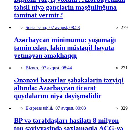
təhsil niyə gənclərin məşğulluğuna
təminat vermir?
Sosial sahə,
07 avqust, 08:53
279
Azərbaycan minimumu: yaşamağı
təmin edən, lakin müstəqil həyata
yetməyən əməkhaqqı
Biznes,
07 avqust, 08:44
271
Ənənəvi bazarlar şəbəkələrin təzyiqi
altında: Azərbaycan ticarət
qaydalarını niyə dəyişməlidir
Ekspress təhlil,
07 avqust, 00:03
329
BP və tərəfdaşları hasilatı 8 milyon
ton səviyyəsində saxlamaqla AÇG-yə