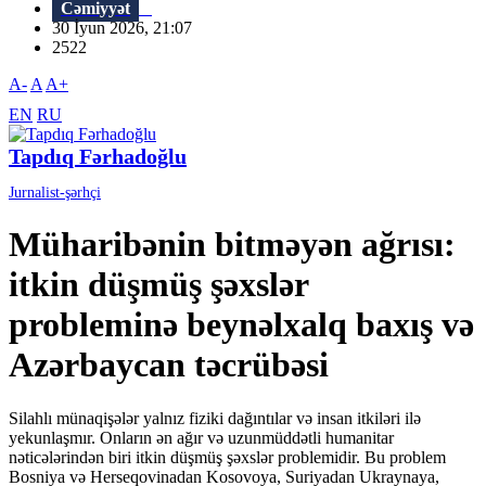
Cəmiyyət
30 İyun 2026, 21:07
2522
A-
A
A+
EN
RU
Tapdıq Fərhadoğlu
Jurnalist-şərhçi
Müharibənin bitməyən ağrısı:
itkin düşmüş şəxslər
probleminə beynəlxalq baxış və
Azərbaycan təcrübəsi
Silahlı münaqişələr yalnız fiziki dağıntılar və insan itkiləri ilə
yekunlaşmır. Onların ən ağır və uzunmüddətli humanitar
nəticələrindən biri itkin düşmüş şəxslər problemidir. Bu problem
Bosniya və Herseqovinadan Kosovoya, Suriyadan Ukraynaya,