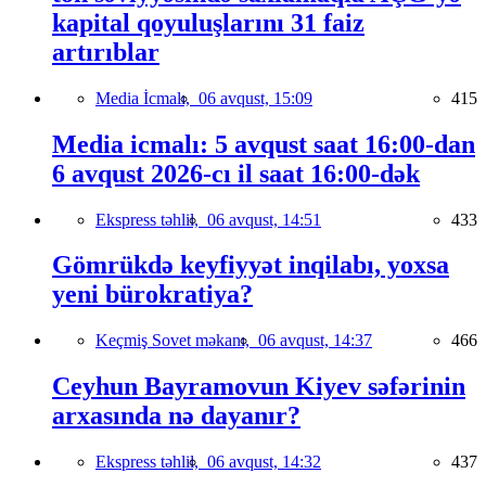
kapital qoyuluşlarını 31 faiz
artırıblar
Media İcmalı,
06 avqust, 15:09
415
Media icmalı: 5 avqust saat 16:00-dan
6 avqust 2026-cı il saat 16:00-dək
Ekspress təhlil,
06 avqust, 14:51
433
Gömrükdə keyfiyyət inqilabı, yoxsa
yeni bürokratiya?
Keçmiş Sovet məkanı,
06 avqust, 14:37
466
Ceyhun Bayramovun Kiyev səfərinin
arxasında nə dayanır?
Ekspress təhlil,
06 avqust, 14:32
437