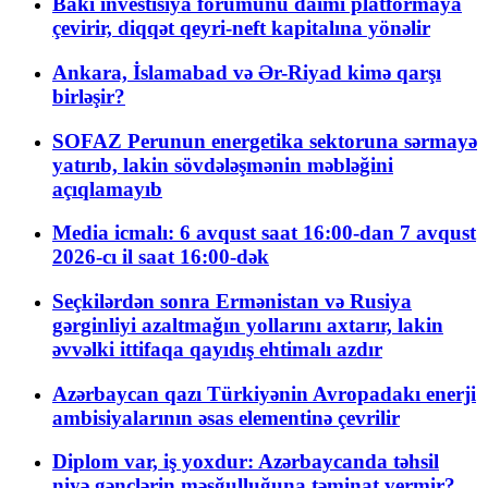
Bakı investisiya forumunu daimi platformaya
çevirir, diqqət qeyri-neft kapitalına yönəlir
Ankara, İslamabad və Ər-Riyad kimə qarşı
birləşir?
SOFAZ Perunun energetika sektoruna sərmayə
yatırıb, lakin sövdələşmənin məbləğini
açıqlamayıb
Media icmalı: 6 avqust saat 16:00-dan 7 avqust
2026-cı il saat 16:00-dək
Seçkilərdən sonra Ermənistan və Rusiya
gərginliyi azaltmağın yollarını axtarır, lakin
əvvəlki ittifaqa qayıdış ehtimalı azdır
Azərbaycan qazı Türkiyənin Avropadakı enerji
ambisiyalarının əsas elementinə çevrilir
Diplom var, iş yoxdur: Azərbaycanda təhsil
niyə gənclərin məşğulluğuna təminat vermir?