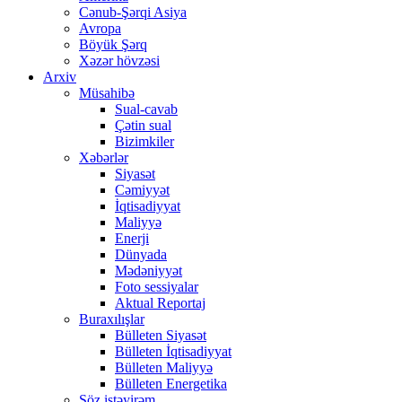
Cənub-Şərqi Asiya
Avropa
Böyük Şərq
Xəzər hövzəsi
Arxiv
Müsahibə
Sual-cavab
Çətin sual
Bizimkiler
Xəbərlər
Siyasət
Cəmiyyət
İqtisadiyyat
Maliyyə
Enerji
Dünyada
Mədəniyyət
Foto sessiyalar
Aktual Reportaj
Buraxılışlar
Bülleten Siyasət
Bülleten İqtisadiyyat
Bülleten Maliyyə
Bülleten Energetika
Söz istəyirəm