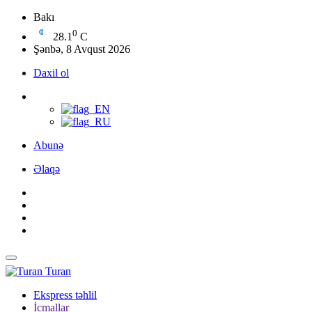
Bakı
0
28.1
C
Şənbə, 8 Avqust 2026
Daxil ol
Abunə
Əlaqə
Turan
Ekspress təhlil
İcmallar