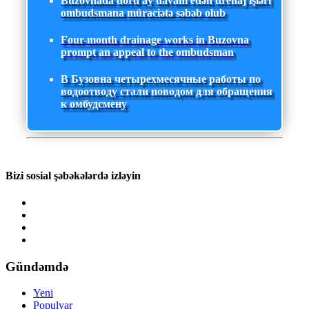
Buzovnada dörd ay davam edən drenaj işləri
ombudsmana müraciətə səbəb olub
Four-month drainage works in Buzovna
prompt an appeal to the ombudsman
В Бузовна четырехмесячные работы по
водоотводу стали поводом для обращения
к омбудсмену
Bizi sosial şəbəkələrdə izləyin
Gündəmdə
Yeni
Populyar