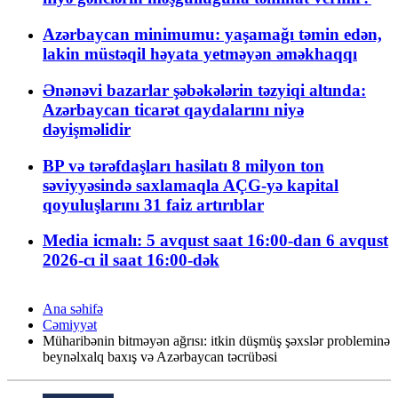
Azərbaycan minimumu: yaşamağı təmin edən,
lakin müstəqil həyata yetməyən əməkhaqqı
Ənənəvi bazarlar şəbəkələrin təzyiqi altında:
Azərbaycan ticarət qaydalarını niyə
dəyişməlidir
BP və tərəfdaşları hasilatı 8 milyon ton
səviyyəsində saxlamaqla AÇG-yə kapital
qoyuluşlarını 31 faiz artırıblar
Media icmalı: 5 avqust saat 16:00-dan 6 avqust
2026-cı il saat 16:00-dək
Ana səhifə
Cəmiyyət
Müharibənin bitməyən ağrısı: itkin düşmüş şəxslər probleminə
beynəlxalq baxış və Azərbaycan təcrübəsi