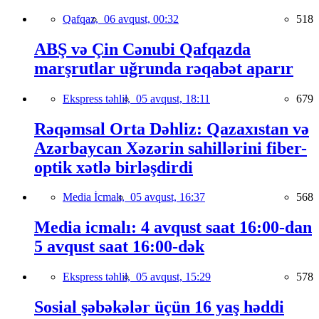
Qafqaz,
06 avqust, 00:32
518
ABŞ və Çin Cənubi Qafqazda
marşrutlar uğrunda rəqabət aparır
Ekspress təhlil,
05 avqust, 18:11
679
Rəqəmsal Orta Dəhliz: Qazaxıstan və
Azərbaycan Xəzərin sahillərini fiber-
optik xətlə birləşdirdi
Media İcmalı,
05 avqust, 16:37
568
Media icmalı: 4 avqust saat 16:00-dan
5 avqust saat 16:00-dək
Ekspress təhlil,
05 avqust, 15:29
578
Sosial şəbəkələr üçün 16 yaş həddi