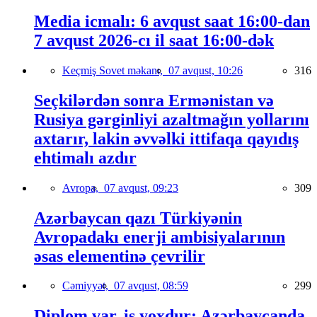
Media icmalı: 6 avqust saat 16:00-dan
7 avqust 2026-cı il saat 16:00-dək
Keçmiş Sovet məkanı,
07 avqust, 10:26
316
Seçkilərdən sonra Ermənistan və
Rusiya gərginliyi azaltmağın yollarını
axtarır, lakin əvvəlki ittifaqa qayıdış
ehtimalı azdır
Avropa,
07 avqust, 09:23
309
Azərbaycan qazı Türkiyənin
Avropadakı enerji ambisiyalarının
əsas elementinə çevrilir
Cəmiyyət,
07 avqust, 08:59
299
Diplom var, iş yoxdur: Azərbaycanda