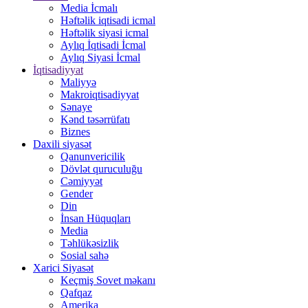
Media İcmalı
Həftəlik iqtisadi icmal
Həftəlik siyasi icmal
Aylıq İqtisadi İcmal
Aylıq Siyasi İcmal
İqtisadiyyat
Maliyyə
Makroiqtisadiyyat
Sənaye
Kənd təsərrüfatı
Biznes
Daxili siyasət
Qanunvericilik
Dövlət quruculuğu
Cəmiyyət
Gender
Din
İnsan Hüquqları
Media
Təhlükəsizlik
Sosial sahə
Xarici Siyasət
Keçmiş Sovet məkanı
Qafqaz
Amerika