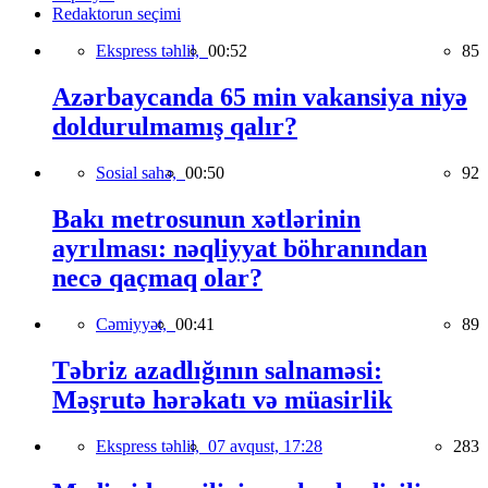
Redaktorun seçimi
Ekspress təhlil,
00:52
85
Azərbaycanda 65 min vakansiya niyə
doldurulmamış qalır?
Sosial sahə,
00:50
92
Bakı metrosunun xətlərinin
ayrılması: nəqliyyat böhranından
necə qaçmaq olar?
Cəmiyyət,
00:41
89
Təbriz azadlığının salnaməsi:
Məşrutə hərəkatı və müasirlik
Ekspress təhlil,
07 avqust, 17:28
283