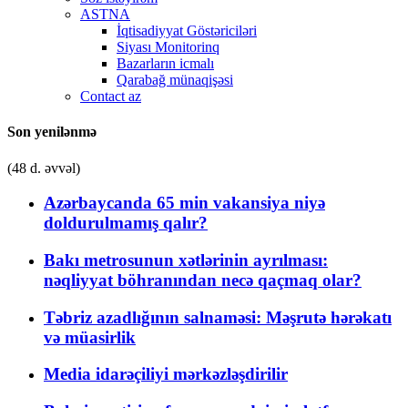
ASTNA
İqtisadiyyat Göstəriciləri
Siyası Monitorinq
Bazarların icmalı
Qarabağ münaqişəsi
Contact az
Son yenilənmə
(48 d. əvvəl)
Azərbaycanda 65 min vakansiya niyə
doldurulmamış qalır?
Bakı metrosunun xətlərinin ayrılması:
nəqliyyat böhranından necə qaçmaq olar?
Təbriz azadlığının salnaməsi: Məşrutə hərəkatı
və müasirlik
Media idarəçiliyi mərkəzləşdirilir