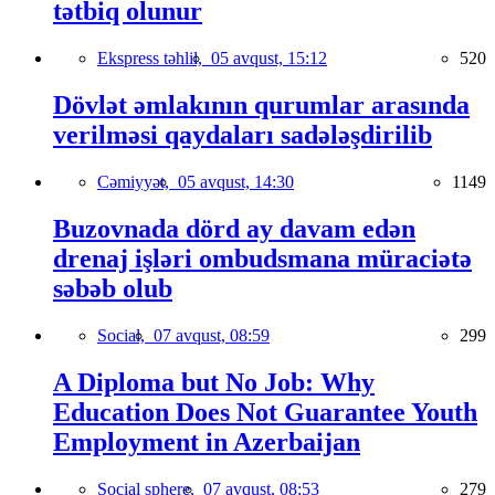
tətbiq olunur
Ekspress təhlil,
05 avqust, 15:12
520
Dövlət əmlakının qurumlar arasında
verilməsi qaydaları sadələşdirilib
Cəmiyyət,
05 avqust, 14:30
1149
Buzovnada dörd ay davam edən
drenaj işləri ombudsmana müraciətə
səbəb olub
Social,
07 avqust, 08:59
299
A Diploma but No Job: Why
Education Does Not Guarantee Youth
Employment in Azerbaijan
Social sphere,
07 avqust, 08:53
279