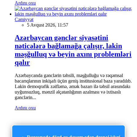
Ardını oxu
Cəmiyyət
5 Avqust 2026, 11:57
Azərbaycan gənclər siyasətini
nəticələrə bağlamağa çalışır, lakin
məşğulluq və beyin axını problemləri
qalır
Azərbaycanda gənclərin təhsili, məşğulluğu və rəqəmsal
bacarıqlarının inkişafı üçün geniş institusional baza yaradılıb.
Lakin demoqrafik zəifləmə, əmək bazarı ilə təhsil arasındakı
uyğunsuzluq, mənzil əlçatanlığının azalması və ixtisaslı
gənclərin...
Ardını oxu