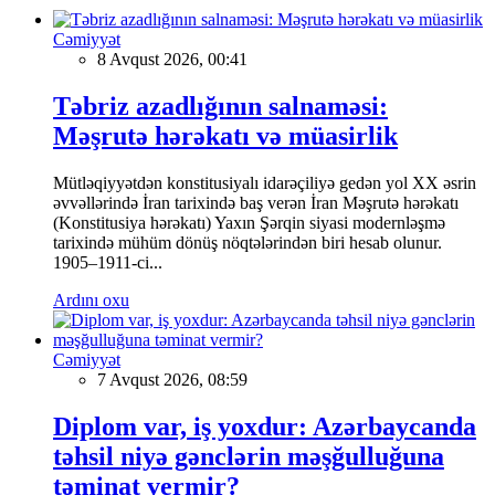
Cəmiyyət
8 Avqust 2026, 00:41
Təbriz azadlığının salnaməsi:
Məşrutə hərəkatı və müasirlik
Mütləqiyyətdən konstitusiyalı idarəçiliyə gedən yol XX əsrin
əvvəllərində İran tarixində baş verən İran Məşrutə hərəkatı
(Konstitusiya hərəkatı) Yaxın Şərqin siyasi modernləşmə
tarixində mühüm dönüş nöqtələrindən biri hesab olunur.
1905–1911-ci...
Ardını oxu
Cəmiyyət
7 Avqust 2026, 08:59
Diplom var, iş yoxdur: Azərbaycanda
təhsil niyə gənclərin məşğulluğuna
təminat vermir?