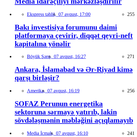
Media idarəçiliyi mərkəzləşdirilir
Ekspress təhlil,
07 avqust, 17:00
255
Bakı investisiya forumunu daimi
platformaya çevirir, diqqət qeyri-neft
kapitalına yönəlir
Böyük Şərq,
07 avqust, 16:27
271
Ankara, İslamabad və Ər-Riyad kimə
qarşı birləşir?
Amerika,
07 avqust, 16:19
256
SOFAZ Perunun energetika
sektoruna sərmayə yatırıb, lakin
sövdələşmənin məbləğini açıqlamayıb
Media İcmalı,
07 avqust, 16:10
241