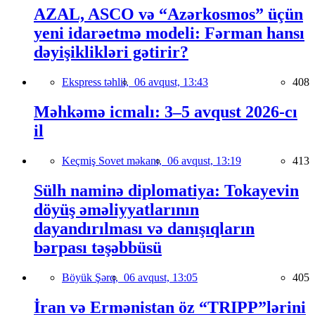
AZAL, ASCO və “Azərkosmos” üçün
yeni idarəetmə modeli: Fərman hansı
dəyişiklikləri gətirir?
Ekspress təhlil,
06 avqust, 13:43
408
Məhkəmə icmalı: 3–5 avqust 2026-cı
il
Keçmiş Sovet məkanı,
06 avqust, 13:19
413
Sülh naminə diplomatiya: Tokayevin
döyüş əməliyyatlarının
dayandırılması və danışıqların
bərpası təşəbbüsü
Böyük Şərq,
06 avqust, 13:05
405
İran və Ermənistan öz “TRIPP”lərini