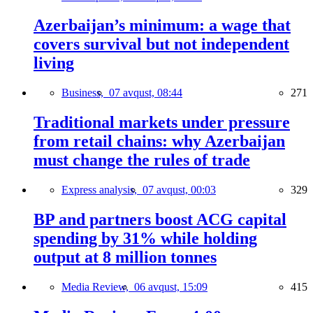
Azerbaijan’s minimum: a wage that
covers survival but not independent
living
Business,
07 avqust, 08:44
271
Traditional markets under pressure
from retail chains: why Azerbaijan
must change the rules of trade
Express analysis,
07 avqust, 00:03
329
BP and partners boost ACG capital
spending by 31% while holding
output at 8 million tonnes
Media Review,
06 avqust, 15:09
415