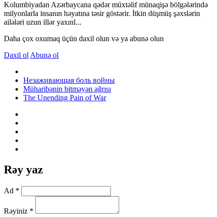
Kolumbiyadan Azərbaycana qədər müxtəlif münaqişə bölgələrində
milyonlarla insanın həyatına təsir göstərir. İtkin düşmüş şəxslərin
ailələri uzun illər yaxınl...
Daha çox oxumaq üçün daxil olun və ya abunə olun
Daxil ol
Abunə ol
Незаживающая боль войны
Müharibənin bitməyən ağrısı
The Unending Pain of War
Rəy yaz
Ad *
Rəyiniz *