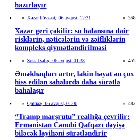
hazırlayır
Xəzər hövzəsi,
06 avqust, 12:31
358
Xəzər geri çəkilir: su balansına dair
risklərin, nəticələrin və zəifliklərin
kompleks qiymətləndirilməsi
Sosial sahə,
06 avqust, 01:38
455
Əməkhaqları artır, lakin həyat ən çox
hiss edilən sahələrdə daha sürətlə
bahalaşır
Qafqaz,
06 avqust, 01:06
482
“Tramp marşrutu” reallığa çevrilir:
Ermənistan Cənubi Qafqazı dəyişə
biləcək layihəni sürətləndirir