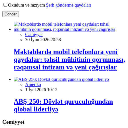
Oxudum və razıyam
Şərh göndərmə qaydaları
Göndər
Cəmiyyət
30 İyun 2026 20:58
Məktəblərdə mobil telefonlara yeni
qaydalar: təhsil mühitinin qorunması,
rəqəmsal intizam və yeni çağırışlar
Amerika
1 İyul 2026 10:12
ABŞ-250: Dövlət quruculuğundan
qlobal liderliyə
Cəmiyyət