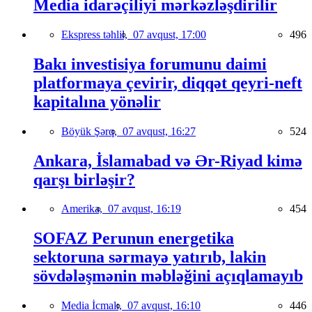
Media idarəçiliyi mərkəzləşdirilir
Ekspress təhlil,
07 avqust, 17:00
496
Bakı investisiya forumunu daimi
platformaya çevirir, diqqət qeyri-neft
kapitalına yönəlir
Böyük Şərq,
07 avqust, 16:27
524
Ankara, İslamabad və Ər-Riyad kimə
qarşı birləşir?
Amerika,
07 avqust, 16:19
454
SOFAZ Perunun energetika
sektoruna sərmayə yatırıb, lakin
sövdələşmənin məbləğini açıqlamayıb
Media İcmalı,
07 avqust, 16:10
446