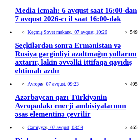
Media icmalı: 6 avqust saat 16:00-dan
7 avqust 2026-cı il saat 16:00-dək
Keçmiş Sovet məkanı,
07 avqust, 10:26
549
Seçkilərdən sonra Ermənistan və
Rusiya gərginliyi azaltmağın yollarını
axtarır, lakin əvvəlki ittifaqa qayıdış
ehtimalı azdır
Avropa,
07 avqust, 09:23
495
Azərbaycan qazı Türkiyənin
Avropadakı enerji ambisiyalarının
əsas elementinə çevrilir
Cəmiyyət,
07 avqust, 08:59
465