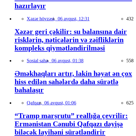
hazırlayır
Xəzər hövzəsi,
06 avqust, 12:31
432
Xəzər geri çəkilir: su balansına dair
risklərin, nəticələrin və zəifliklərin
kompleks qiymətləndirilməsi
Sosial sahə,
06 avqust, 01:38
558
Əməkhaqları artır, lakin həyat ən çox
hiss edilən sahələrdə daha sürətlə
bahalaşır
Qafqaz,
06 avqust, 01:06
625
“Tramp marşrutu” reallığa çevrilir:
Ermənistan Cənubi Qafqazı dəyişə
biləcək layihəni sürətləndirir