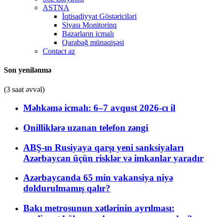
ASTNA
İqtisadiyyat Göstəriciləri
Siyası Monitorinq
Bazarların icmalı
Qarabağ münaqişəsi
Contact az
Son yenilənmə
(3 saat əvvəl)
Məhkəmə icmalı: 6–7 avqust 2026-cı il
Onilliklərə uzanan telefon zəngi
ABŞ-ın Rusiyaya qarşı yeni sanksiyaları
Azərbaycan üçün risklər və imkanlar yaradır
Azərbaycanda 65 min vakansiya niyə
doldurulmamış qalır?
Bakı metrosunun xətlərinin ayrılması: