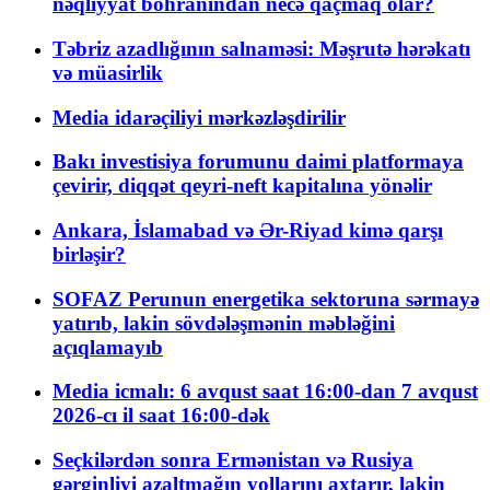
nəqliyyat böhranından necə qaçmaq olar?
Təbriz azadlığının salnaməsi: Məşrutə hərəkatı
və müasirlik
Media idarəçiliyi mərkəzləşdirilir
Bakı investisiya forumunu daimi platformaya
çevirir, diqqət qeyri-neft kapitalına yönəlir
Ankara, İslamabad və Ər-Riyad kimə qarşı
birləşir?
SOFAZ Perunun energetika sektoruna sərmayə
yatırıb, lakin sövdələşmənin məbləğini
açıqlamayıb
Media icmalı: 6 avqust saat 16:00-dan 7 avqust
2026-cı il saat 16:00-dək
Seçkilərdən sonra Ermənistan və Rusiya
gərginliyi azaltmağın yollarını axtarır, lakin