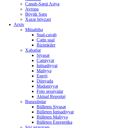
Cənub-Şərqi Asiya
Avropa
Böyük Şərq
Xəzər hövzəsi
Arxiv
Müsahibə
Sual-cavab
Çətin sual
Bizimkiler
Xəbərlər
Siyasət
Cəmiyyət
İqtisadiyyat
Maliyyə
Enerji
Dünyada
Mədəniyyət
Foto sessiyalar
Aktual Reportaj
Buraxılışlar
Bülleten Siyasət
Bülleten İqtisadiyyat
Bülleten Maliyyə
Bülleten Energetika
Söz istəyirəm