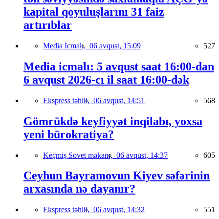
kapital qoyuluşlarını 31 faiz
artırıblar
Media İcmalı,
06 avqust, 15:09
527
Media icmalı: 5 avqust saat 16:00-dan
6 avqust 2026-cı il saat 16:00-dək
Ekspress təhlil,
06 avqust, 14:51
568
Gömrükdə keyfiyyət inqilabı, yoxsa
yeni bürokratiya?
Keçmiş Sovet məkanı,
06 avqust, 14:37
605
Ceyhun Bayramovun Kiyev səfərinin
arxasında nə dayanır?
Ekspress təhlil,
06 avqust, 14:32
551