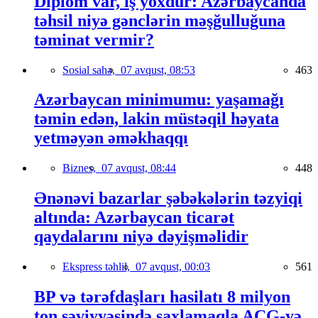
Diplom var, iş yoxdur: Azərbaycanda
təhsil niyə gənclərin məşğulluğuna
təminat vermir?
Sosial sahə,
07 avqust, 08:53
463
Azərbaycan minimumu: yaşamağı
təmin edən, lakin müstəqil həyata
yetməyən əməkhaqqı
Biznes,
07 avqust, 08:44
448
Ənənəvi bazarlar şəbəkələrin təzyiqi
altında: Azərbaycan ticarət
qaydalarını niyə dəyişməlidir
Ekspress təhlil,
07 avqust, 00:03
561
BP və tərəfdaşları hasilatı 8 milyon
ton səviyyəsində saxlamaqla AÇG-yə