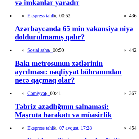
və imkanlar yaradır
Ekspress təhlil,
00:52
436
Azərbaycanda 65 min vakansiya niyə
doldurulmamış qalır?
Sosial sahə,
00:50
442
Bakı metrosunun xətlərinin
ayrılması: nəqliyyat böhranından
necə qaçmaq olar?
Cəmiyyət,
00:41
367
Təbriz azadlığının salnaməsi:
Məşrutə hərəkatı və müasirlik
Ekspress təhlil,
07 avqust, 17:28
454