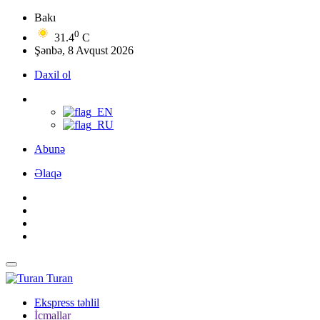
Bakı
0
31.4
C
Şənbə, 8 Avqust 2026
Daxil ol
Abunə
Əlaqə
Turan
Ekspress təhlil
İcmallar