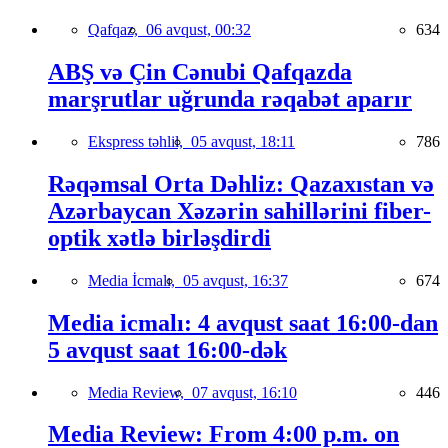
Qafqaz,
06 avqust, 00:32
634
ABŞ və Çin Cənubi Qafqazda
marşrutlar uğrunda rəqabət aparır
Ekspress təhlil,
05 avqust, 18:11
786
Rəqəmsal Orta Dəhliz: Qazaxıstan və
Azərbaycan Xəzərin sahillərini fiber-
optik xətlə birləşdirdi
Media İcmalı,
05 avqust, 16:37
674
Media icmalı: 4 avqust saat 16:00-dan
5 avqust saat 16:00-dək
Media Review,
07 avqust, 16:10
446
Media Review: From 4:00 p.m. on