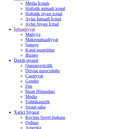
Media İcmalı
Həftəlik iqtisadi icmal
Həftəlik siyasi icmal
Aylıq İqtisadi İcmal
Aylıq Siyasi İcmal
İqtisadiyyat
Maliyyə
Makroiqtisadiyyat
Sənaye
Kənd təsərrüfatı
Biznes
Daxili siyasət
Qanunvericilik
Dövlət quruculuğu
Cəmiyyət
Gender
Din
İnsan Hüquqları
Media
Təhlükəsizlik
Sosial sahə
Xarici Siyasət
Keçmiş Sovet məkanı
Qafqaz
Amerika