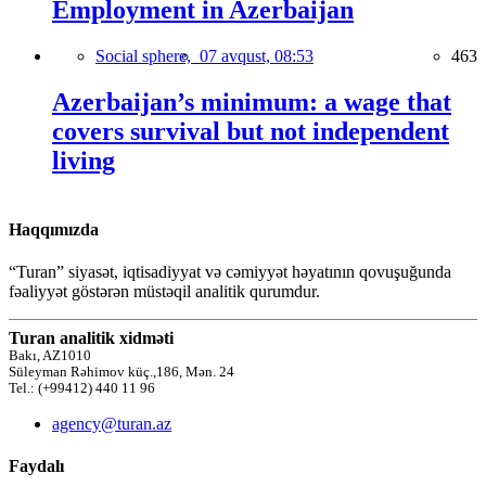
Employment in Azerbaijan
Social sphere,
07 avqust, 08:53
463
Azerbaijan’s minimum: a wage that
covers survival but not independent
living
Haqqımızda
“Turan” siyasət, iqtisadiyyat və cəmiyyət həyatının qovuşuğunda
fəaliyyət göstərən müstəqil analitik qurumdur.
Turan analitik xidməti
Bakı, AZ1010
Süleyman Rəhimov küç.,186, Mən. 24
Tel.: (+99412) 440 11 96
agency@turan.az
Faydalı