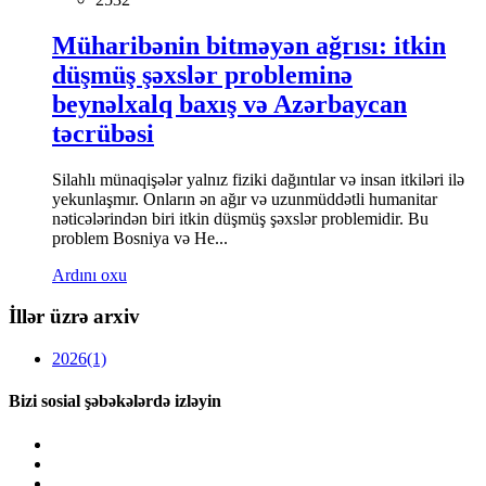
Müharibənin bitməyən ağrısı: itkin
düşmüş şəxslər probleminə
beynəlxalq baxış və Azərbaycan
təcrübəsi
Silahlı münaqişələr yalnız fiziki dağıntılar və insan itkiləri ilə
yekunlaşmır. Onların ən ağır və uzunmüddətli humanitar
nəticələrindən biri itkin düşmüş şəxslər problemidir. Bu
problem Bosniya və He...
Ardını oxu
İllər üzrə arxiv
2026
(1)
Bizi sosial şəbəkələrdə izləyin