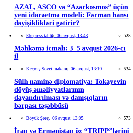
AZAL, ASCO və “Azərkosmos” üçün
yeni idarəetmə modeli: Fərman hansı
dəyişiklikləri gətirir?
Ekspress təhlil,
06 avqust, 13:43
528
Məhkəmə icmalı: 3–5 avqust 2026-cı
il
Keçmiş Sovet məkanı,
06 avqust, 13:19
534
Sülh naminə diplomatiya: Tokayevin
döyüş əməliyyatlarının
dayandırılması və danışıqların
bərpası təşəbbüsü
Böyük Şərq,
06 avqust, 13:05
573
İran və Ermənistan öz “TRIPP”lərini