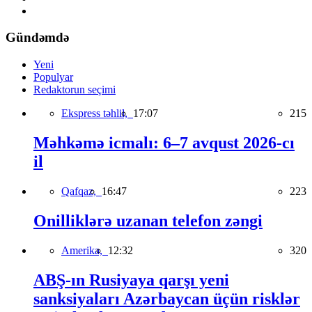
Gündəmdə
Yeni
Populyar
Redaktorun seçimi
Ekspress təhlil,
17:07
215
Məhkəmə icmalı: 6–7 avqust 2026-cı
il
Qafqaz,
16:47
223
Onilliklərə uzanan telefon zəngi
Amerika,
12:32
320
ABŞ-ın Rusiyaya qarşı yeni
sanksiyaları Azərbaycan üçün risklər