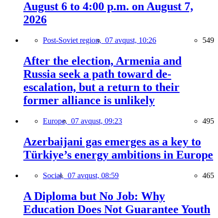
August 6 to 4:00 p.m. on August 7,
2026
Post-Soviet region,
07 avqust, 10:26
549
After the election, Armenia and
Russia seek a path toward de-
escalation, but a return to their
former alliance is unlikely
Europe,
07 avqust, 09:23
495
Azerbaijani gas emerges as a key to
Türkiye’s energy ambitions in Europe
Social,
07 avqust, 08:59
465
A Diploma but No Job: Why
Education Does Not Guarantee Youth