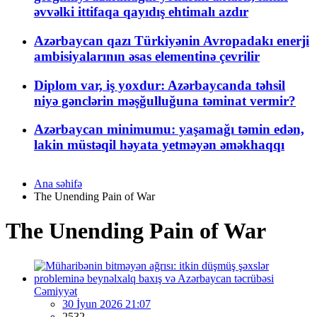
əvvəlki ittifaqa qayıdış ehtimalı azdır
Azərbaycan qazı Türkiyənin Avropadakı enerji
ambisiyalarının əsas elementinə çevrilir
Diplom var, iş yoxdur: Azərbaycanda təhsil
niyə gənclərin məşğulluğuna təminat vermir?
Azərbaycan minimumu: yaşamağı təmin edən,
lakin müstəqil həyata yetməyən əməkhaqqı
Ana səhifə
The Unending Pain of War
The Unending Pain of War
Cəmiyyət
30 İyun 2026 21:07
2532