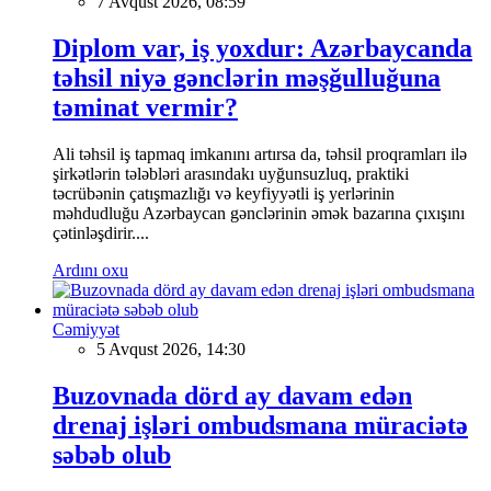
7 Avqust 2026, 08:59
Diplom var, iş yoxdur: Azərbaycanda
təhsil niyə gənclərin məşğulluğuna
təminat vermir?
Ali təhsil iş tapmaq imkanını artırsa da, təhsil proqramları ilə
şirkətlərin tələbləri arasındakı uyğunsuzluq, praktiki
təcrübənin çatışmazlığı və keyfiyyətli iş yerlərinin
məhdudluğu Azərbaycan gənclərinin əmək bazarına çıxışını
çətinləşdirir....
Ardını oxu
Cəmiyyət
5 Avqust 2026, 14:30
Buzovnada dörd ay davam edən
drenaj işləri ombudsmana müraciətə
səbəb olub