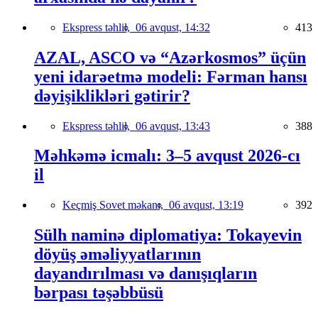
Ekspress təhlil,
06 avqust, 14:32
413
AZAL, ASCO və “Azərkosmos” üçün
yeni idarəetmə modeli: Fərman hansı
dəyişiklikləri gətirir?
Ekspress təhlil,
06 avqust, 13:43
388
Məhkəmə icmalı: 3–5 avqust 2026-cı
il
Keçmiş Sovet məkanı,
06 avqust, 13:19
392
Sülh naminə diplomatiya: Tokayevin
döyüş əməliyyatlarının
dayandırılması və danışıqların
bərpası təşəbbüsü