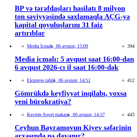
BP və tərəfdaşları hasilatı 8 milyon
ton səviyyəsində saxlamaqla AÇG-yə
kapital qoyuluşlarını 31 faiz
artırıblar
Media İcmalı,
06 avqust, 15:09
394
Media icmalı: 5 avqust saat 16:00-dan
6 avqust 2026-cı il saat 16:00-dək
Ekspress təhlil,
06 avqust, 14:51
412
Gömrükdə keyfiyyət inqilabı, yoxsa
yeni bürokratiya?
Keçmiş Sovet məkanı,
06 avqust, 14:37
445
Ceyhun Bayramovun Kiyev səfərinin
arxasında nə dayanır?