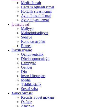
Media İcmalı
Həftəlik iqtisadi icmal
Həftəlik siyasi icmal
Aylıq İqtisadi İcmal
Aylıq Siyasi İcmal
İqtisadiyyat
Maliyyə
Makroiqtisadiyyat
Sənaye
Kənd təsərrüfatı
Biznes
Daxili siyasət
Qanunvericilik
Dövlət quruculuğu
Cəmiyyət
Gender
Din
İnsan Hüquqları
Media
Təhlükəsizlik
Sosial sahə
Xarici Siyasət
Keçmiş Sovet məkanı
Qafqaz
Amerika