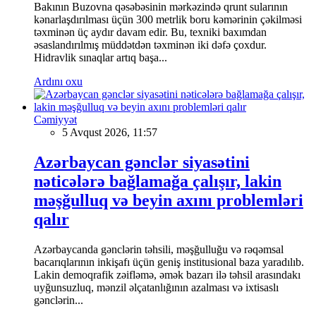
Bakının Buzovna qəsəbəsinin mərkəzində qrunt sularının
kənarlaşdırılması üçün 300 metrlik boru kəmərinin çəkilməsi
təxminən üç aydır davam edir. Bu, texniki baxımdan
əsaslandırılmış müddətdən təxminən iki dəfə çoxdur.
Hidravlik sınaqlar artıq başa...
Ardını oxu
Cəmiyyət
5 Avqust 2026, 11:57
Azərbaycan gənclər siyasətini
nəticələrə bağlamağa çalışır, lakin
məşğulluq və beyin axını problemləri
qalır
Azərbaycanda gənclərin təhsili, məşğulluğu və rəqəmsal
bacarıqlarının inkişafı üçün geniş institusional baza yaradılıb.
Lakin demoqrafik zəifləmə, əmək bazarı ilə təhsil arasındakı
uyğunsuzluq, mənzil əlçatanlığının azalması və ixtisaslı
gənclərin...