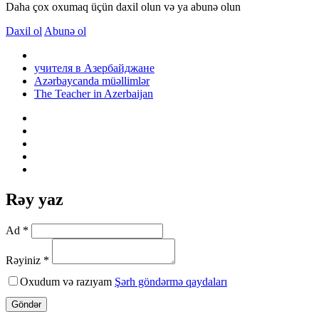
Daha çox oxumaq üçün daxil olun və ya abunə olun
Daxil ol
Abunə ol
учителя в Азербайджане
Azərbaycanda müəllimlər
The Teacher in Azerbaijan
Rəy yaz
Ad *
Rəyiniz *
Oxudum və razıyam
Şərh göndərmə qaydaları
Göndər