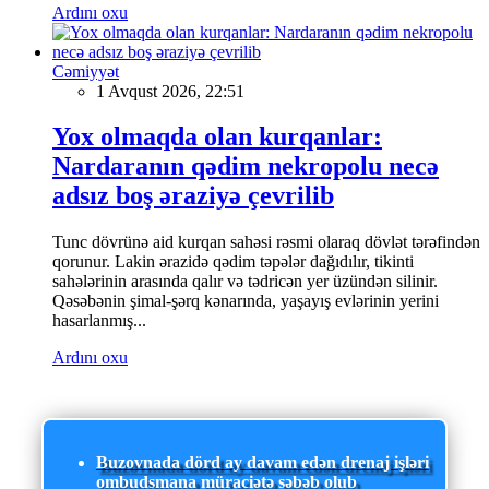
Ardını oxu
Cəmiyyət
1 Avqust 2026, 22:51
Yox olmaqda olan kurqanlar:
Nardaranın qədim nekropolu necə
adsız boş əraziyə çevrilib
Tunc dövrünə aid kurqan sahəsi rəsmi olaraq dövlət tərəfindən
qorunur. Lakin ərazidə qədim təpələr dağıdılır, tikinti
sahələrinin arasında qalır və tədricən yer üzündən silinir.
Qəsəbənin şimal-şərq kənarında, yaşayış evlərinin yerini
hasarlanmış...
Ardını oxu
Buzovnada dörd ay davam edən drenaj işləri
ombudsmana müraciətə səbəb olub