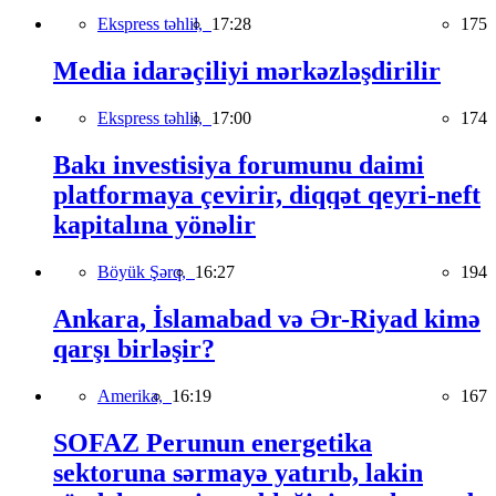
Ekspress təhlil,
17:28
175
Media idarəçiliyi mərkəzləşdirilir
Ekspress təhlil,
17:00
174
Bakı investisiya forumunu daimi
platformaya çevirir, diqqət qeyri-neft
kapitalına yönəlir
Böyük Şərq,
16:27
194
Ankara, İslamabad və Ər-Riyad kimə
qarşı birləşir?
Amerika,
16:19
167
SOFAZ Perunun energetika
sektoruna sərmayə yatırıb, lakin