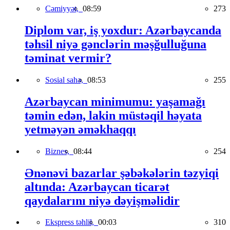
Cəmiyyət,
08:59
273
Diplom var, iş yoxdur: Azərbaycanda
təhsil niyə gənclərin məşğulluğuna
təminat vermir?
Sosial sahə,
08:53
255
Azərbaycan minimumu: yaşamağı
təmin edən, lakin müstəqil həyata
yetməyən əməkhaqqı
Biznes,
08:44
254
Ənənəvi bazarlar şəbəkələrin təzyiqi
altında: Azərbaycan ticarət
qaydalarını niyə dəyişməlidir
Ekspress təhlil,
00:03
310