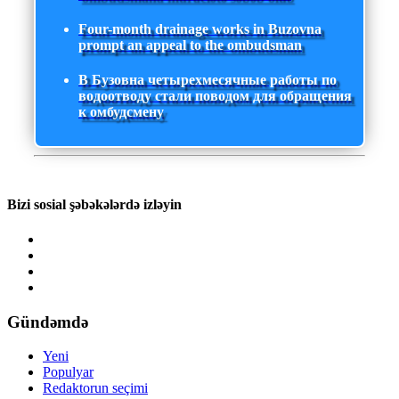
Four-month drainage works in Buzovna
prompt an appeal to the ombudsman
В Бузовна четырехмесячные работы по
водоотводу стали поводом для обращения
к омбудсмену
Bizi sosial şəbəkələrdə izləyin
Gündəmdə
Yeni
Populyar
Redaktorun seçimi