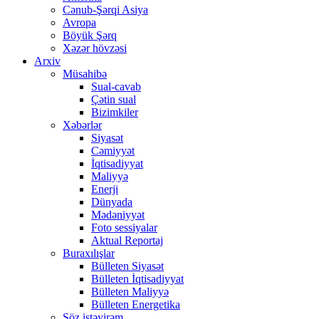
Cənub-Şərqi Asiya
Avropa
Böyük Şərq
Xəzər hövzəsi
Arxiv
Müsahibə
Sual-cavab
Çətin sual
Bizimkiler
Xəbərlər
Siyasət
Cəmiyyət
İqtisadiyyat
Maliyyə
Enerji
Dünyada
Mədəniyyət
Foto sessiyalar
Aktual Reportaj
Buraxılışlar
Bülleten Siyasət
Bülleten İqtisadiyyat
Bülleten Maliyyə
Bülleten Energetika
Söz istəyirəm