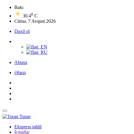
Bakı
0
30.4
C
Cümə, 7 Avqust 2026
Daxil ol
Abunə
Əlaqə
Turan
Ekspress təhlil
İcmallar