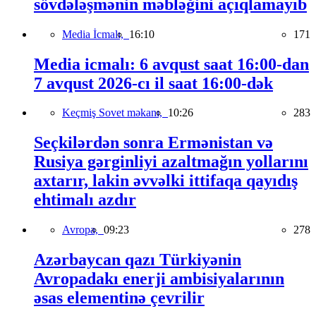
sövdələşmənin məbləğini açıqlamayıb
Media İcmalı,
16:10
171
Media icmalı: 6 avqust saat 16:00-dan
7 avqust 2026-cı il saat 16:00-dək
Keçmiş Sovet məkanı,
10:26
283
Seçkilərdən sonra Ermənistan və
Rusiya gərginliyi azaltmağın yollarını
axtarır, lakin əvvəlki ittifaqa qayıdış
ehtimalı azdır
Avropa,
09:23
278
Azərbaycan qazı Türkiyənin
Avropadakı enerji ambisiyalarının
əsas elementinə çevrilir