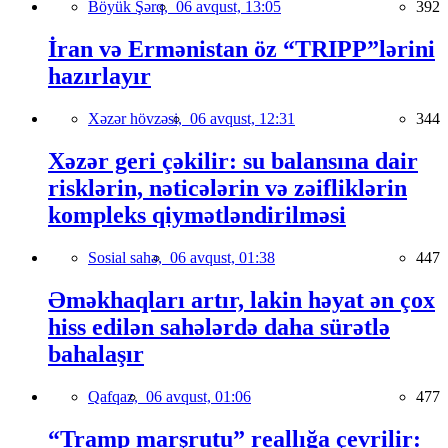
Böyük Şərq,
06 avqust, 13:05
392
İran və Ermənistan öz “TRIPP”lərini
hazırlayır
Xəzər hövzəsi,
06 avqust, 12:31
344
Xəzər geri çəkilir: su balansına dair
risklərin, nəticələrin və zəifliklərin
kompleks qiymətləndirilməsi
Sosial sahə,
06 avqust, 01:38
447
Əməkhaqları artır, lakin həyat ən çox
hiss edilən sahələrdə daha sürətlə
bahalaşır
Qafqaz,
06 avqust, 01:06
477
“Tramp marşrutu” reallığa çevrilir: