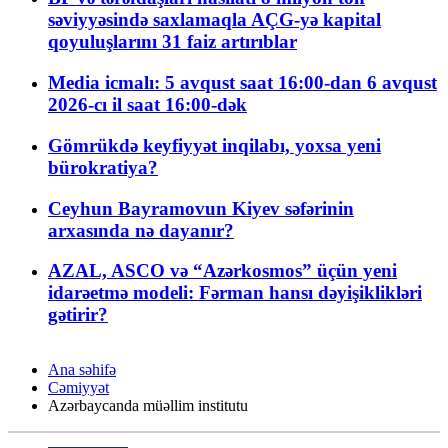
səviyyəsində saxlamaqla AÇG-yə kapital
qoyuluşlarını 31 faiz artırıblar
Media icmalı: 5 avqust saat 16:00-dan 6 avqust
2026-cı il saat 16:00-dək
Gömrükdə keyfiyyət inqilabı, yoxsa yeni
bürokratiya?
Ceyhun Bayramovun Kiyev səfərinin
arxasında nə dayanır?
AZAL, ASCO və “Azərkosmos” üçün yeni
idarəetmə modeli: Fərman hansı dəyişiklikləri
gətirir?
Ana səhifə
Cəmiyyət
Azərbaycanda müəllim institutu