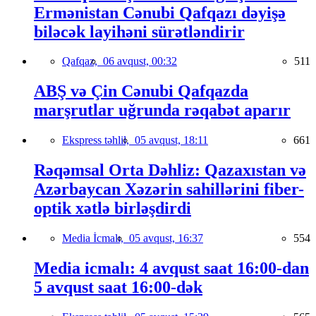
Ermənistan Cənubi Qafqazı dəyişə
biləcək layihəni sürətləndirir
Qafqaz,
06 avqust, 00:32
511
ABŞ və Çin Cənubi Qafqazda
marşrutlar uğrunda rəqabət aparır
Ekspress təhlil,
05 avqust, 18:11
661
Rəqəmsal Orta Dəhliz: Qazaxıstan və
Azərbaycan Xəzərin sahillərini fiber-
optik xətlə birləşdirdi
Media İcmalı,
05 avqust, 16:37
554
Media icmalı: 4 avqust saat 16:00-dan
5 avqust saat 16:00-dək