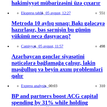
hakimiyyət mübarizəsini üzə çıxarır
Ekspress təhlil,
05 avqust, 12:27
551
Metroda 10 aylıq sınaq: Bakı gələcəyə
hazırlaşır, bəs sərnişin bu günün
yükünü necə daşıyacaq?
Cəmiyyət,
05 avqust, 11:57
498
Azərbaycan gənclər siyasətini
nəticələrə bağlamağa çalışır, lakin
məşğulluq və beyin axını problemləri
qalır
Express analysis,
00:03
310
BP and partners boost ACG capital
spending by 31% while holding