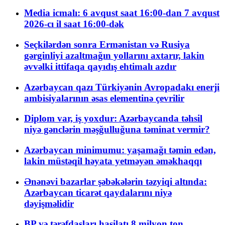
Media icmalı: 6 avqust saat 16:00-dan 7 avqust
2026-cı il saat 16:00-dək
Seçkilərdən sonra Ermənistan və Rusiya
gərginliyi azaltmağın yollarını axtarır, lakin
əvvəlki ittifaqa qayıdış ehtimalı azdır
Azərbaycan qazı Türkiyənin Avropadakı enerji
ambisiyalarının əsas elementinə çevrilir
Diplom var, iş yoxdur: Azərbaycanda təhsil
niyə gənclərin məşğulluğuna təminat vermir?
Azərbaycan minimumu: yaşamağı təmin edən,
lakin müstəqil həyata yetməyən əməkhaqqı
Ənənəvi bazarlar şəbəkələrin təzyiqi altında:
Azərbaycan ticarət qaydalarını niyə
dəyişməlidir
BP və tərəfdaşları hasilatı 8 milyon ton