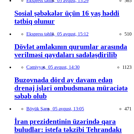
Ekspress təhlil,
05 avqust, 15:29
565
Sosial şəbəkələr üçün 16 yaş həddi
tətbiq olunur
Ekspress təhlil,
05 avqust, 15:12
510
Dövlət əmlakının qurumlar arasında
verilməsi qaydaları sadələşdirilib
Cəmiyyət,
05 avqust, 14:30
1123
Buzovnada dörd ay davam edən
drenaj işləri ombudsmana müraciətə
səbəb olub
Böyük Şərq,
05 avqust, 13:05
471
İran prezidentinin üzərində qara
buludlar: istefa təkzibi Tehrandakı