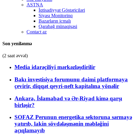
ASTNA
İqtisadiyyat Göstəriciləri
Siyası Monitorinq
Bazarların icmalı
Qarabağ münaqişəsi
Contact az
Son yenilənmə
(2 saat əvvəl)
Media idarəçiliyi mərkəzləşdirilir
Bakı investisiya forumunu daimi platformaya
çevirir, diqqət qeyri-neft kapitalına yönəlir
Ankara, İslamabad və Ər-Riyad kimə qarşı
birləşir?
SOFAZ Perunun energetika sektoruna sərmayə
yatırıb, lakin sövdələşmənin məbləğini
açıqlamayıb