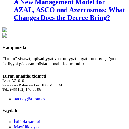
A New Management Model for
AZAL, ASCO and Azercosmos: What
Changes Does the Decree Bring?
Haqqımızda
“Turan” siyasət, iqtisadiyyat və cəmiyyət həyatının qovuşuğunda
fəaliyyət göstərən müstəqil analitik qurumdur.
Turan analitik xidməti
Bakı, AZ1010
Süleyman Rəhimov küç.,186, Mən. 24
Tel.: (+99412) 440 11 96
agency@turan.az
Faydalı
İstifadə şərtləri
Məxfilik siyasti