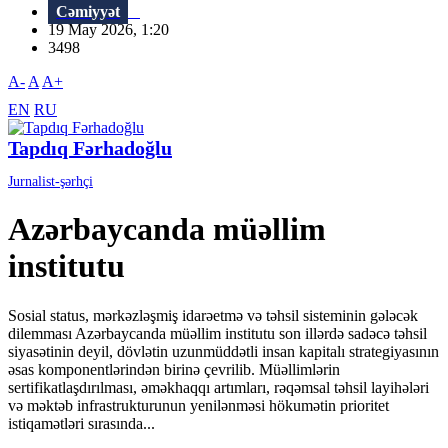
Cəmiyyət
19 May 2026, 1:20
3498
A-
A
A+
EN
RU
Tapdıq Fərhadoğlu
Jurnalist-şərhçi
Azərbaycanda müəllim
institutu
Sosial status, mərkəzləşmiş idarəetmə və təhsil sisteminin gələcək
dilemması Azərbaycanda müəllim institutu son illərdə sadəcə təhsil
siyasətinin deyil, dövlətin uzunmüddətli insan kapitalı strategiyasının
əsas komponentlərindən birinə çevrilib. Müəllimlərin
sertifikatlaşdırılması, əməkhaqqı artımları, rəqəmsal təhsil layihələri
və məktəb infrastrukturunun yenilənməsi hökumətin prioritet
istiqamətləri sırasında...