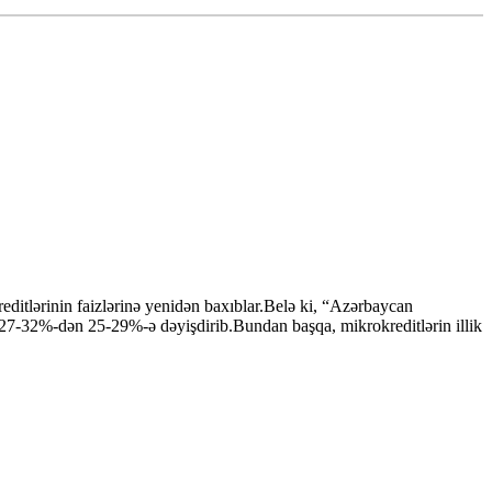
editlərinin faizlərinə yenidən baxıblar.Belə ki, “Azərbaycan
ni 27-32%-dən 25-29%-ə dəyişdirib.Bundan başqa, mikrokreditlərin illik