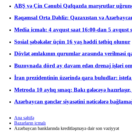
ABŞ və Çin Cənubi Qafqazda marşrutlar uğrund
Rəqəmsal Orta Dəhliz: Qazaxıstan və Azərbaycan Xə
Media icmalı: 4 avqust saat 16:00-dan 5 avqust 
Sosial şəbəkələr üçün 16 yaş həddi tətbiq olunur
Dövlət əmlakının qurumlar arasında verilməsi qay
Buzovnada dörd ay davam edən drenaj işləri o
İran prezidentinin üzərində qara buludlar: istef
Metroda 10 aylıq sınaq: Bakı gələcəyə hazırlaşı
Azərbaycan gənclər siyasətini nəticələrə bağlamağ
Ana səhifə
Bazarların icmalı
Azərbaycan banklarında kreditləşməyə dair son vəziyyət