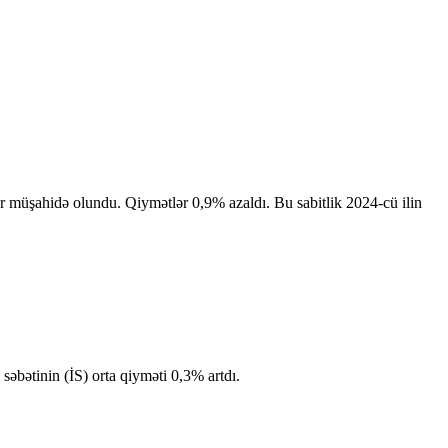
klər müşahidə olundu. Qiymətlər 0,9% azaldı. Bu sabitlik 2024-cü ilin
səbətinin (İS) orta qiyməti 0,3% artdı.