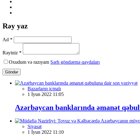
Rəy yaz
Ad *
Rəyiniz *
Oxudum və razıyam
Şərh göndərmə qaydaları
Göndər
Bazarların icmalı
1 İyun 2022 11:05
Azərbaycan banklarında əmanət qəbulu
Siyasət
1 İyun 2022 11:10