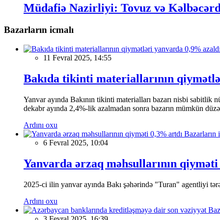
Müdafiə Nazirliyi: Tovuz və Kəlbəcərd
Bazarların icmalı
11 Fevral 2025, 14:55
Bakıda tikinti materiallarının qiymətl
Yanvar ayında Bakının tikinti materialları bazarı nisbi sabitlik
dekabr ayında 2,4%-lik azalmadan sonra bazarın mümkün düzəliş
Ardını oxu
Bazarların 
6 Fevral 2025, 10:04
Yanvarda ərzaq məhsullarının qiyməti
2025-ci ilin yanvar ayında Bakı şəhərində "Turan" agentliyi tərə
Ardını oxu
Baz
3 Fevral 2025, 16:39