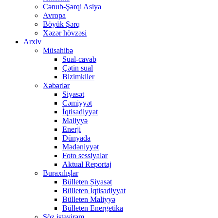
Cənub-Şərqi Asiya
Avropa
Böyük Şərq
Xəzər hövzəsi
Arxiv
Müsahibə
Sual-cavab
Çətin sual
Bizimkiler
Xəbərlər
Siyasət
Cəmiyyət
İqtisadiyyat
Maliyyə
Enerji
Dünyada
Mədəniyyət
Foto sessiyalar
Aktual Reportaj
Buraxılışlar
Bülleten Siyasət
Bülleten İqtisadiyyat
Bülleten Maliyyə
Bülleten Energetika
Söz istəyirəm