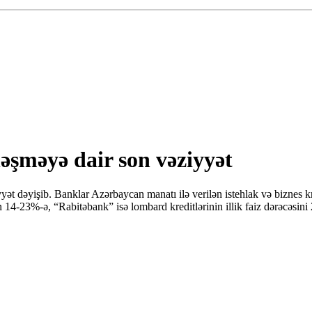
əşməyə dair son vəziyyət
t dəyişib. Banklar Azərbaycan manatı ilə verilən istehlak və biznes kr
n 14-23%-ə, “Rabitəbank” isə lombard kreditlərinin illik faiz dərəcəsi