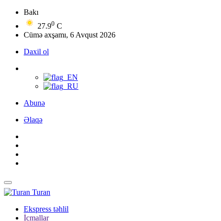
Bakı
0
27.9
C
Cümə axşamı, 6 Avqust 2026
Daxil ol
Abunə
Əlaqə
Turan
Ekspress təhlil
İcmallar