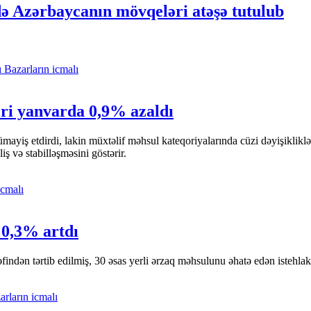
ə Azərbaycanın mövqeləri atəşə tutulub
Bazarların icmalı
əri yanvarda 0,9% azaldı
 nümayiş etdirdi, lakin müxtəlif məhsul kateqoriyalarında cüzi dəyişikli
 və stabilləşməsini göstərir.
icmalı
 0,3% artdı
findən tərtib edilmiş, 30 əsas yerli ərzaq məhsulunu əhatə edən istehlak 
arların icmalı