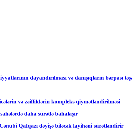
yyatlarının dayandırılması və danışıqların bərpası tə
ticələrin və zəifliklərin kompleks qiymətləndirilməsi
 sahələrdə daha sürətlə bahalaşır
ənubi Qafqazı dəyişə biləcək layihəni sürətləndirir