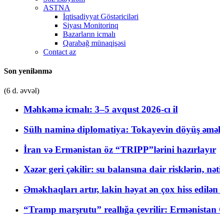
ASTNA
İqtisadiyyat Göstəriciləri
Siyası Monitorinq
Bazarların icmalı
Qarabağ münaqişəsi
Contact az
Son yenilənmə
(6 d. əvvəl)
Məhkəmə icmalı: 3–5 avqust 2026-cı il
Sülh naminə diplomatiya: Tokayevin döyüş əməli
İran və Ermənistan öz “TRIPP”lərini hazırlayır
Xəzər geri çəkilir: su balansına dair risklərin, nə
Əməkhaqları artır, lakin həyat ən çox hiss edilən
“Tramp marşrutu” reallığa çevrilir: Ermənistan C