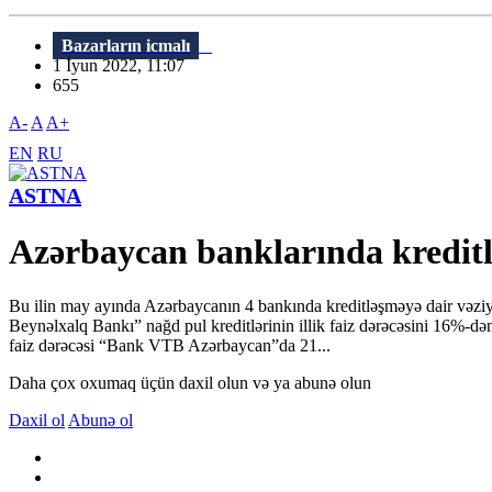
Bazarların icmalı
1 İyun 2022, 11:07
655
A-
A
A+
EN
RU
ASTNA
Azərbaycan banklarında kreditl
Bu ilin may ayında Azərbaycanın 4 bankında kreditləşməyə dair vəziyyə
Beynəlxalq Bankı” nağd pul kreditlərinin illik faiz dərəcəsini 16%-də
faiz dərəcəsi “Bank VTB Azərbaycan”da 21...
Daha çox oxumaq üçün daxil olun və ya abunə olun
Daxil ol
Abunə ol