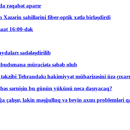
a rəqabət aparır
zərin sahillərini fiber-optik xətlə birləşdirdi
saat 16:00-dək
daları sadələşdirilib
mbudsmana müraciətə səbəb olub
a təkzibi Tehrandakı hakimiyyət mübarizəsini üzə çıxarı
r, bəs sərnişin bu günün yükünü necə daşıyacaq?
a çalışır, lakin məşğulluq və beyin axını problemləri qa