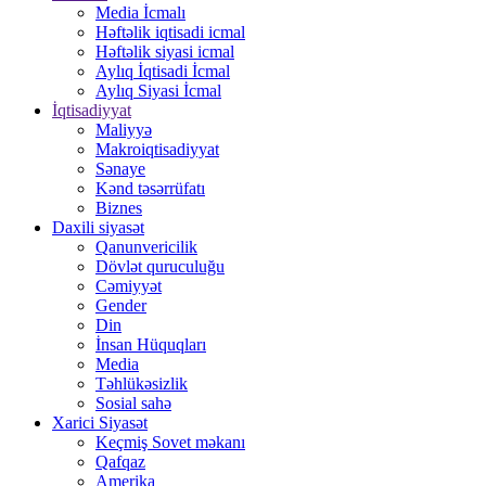
Media İcmalı
Həftəlik iqtisadi icmal
Həftəlik siyasi icmal
Aylıq İqtisadi İcmal
Aylıq Siyasi İcmal
İqtisadiyyat
Maliyyə
Makroiqtisadiyyat
Sənaye
Kənd təsərrüfatı
Biznes
Daxili siyasət
Qanunvericilik
Dövlət quruculuğu
Cəmiyyət
Gender
Din
İnsan Hüquqları
Media
Təhlükəsizlik
Sosial sahə
Xarici Siyasət
Keçmiş Sovet məkanı
Qafqaz
Amerika