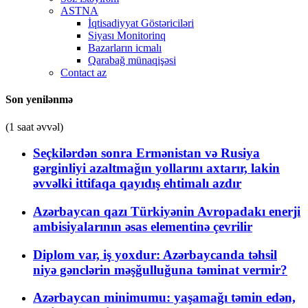
ASTNA
İqtisadiyyat Göstəriciləri
Siyası Monitorinq
Bazarların icmalı
Qarabağ münaqişəsi
Contact az
Son yenilənmə
(1 saat əvvəl)
Seçkilərdən sonra Ermənistan və Rusiya
gərginliyi azaltmağın yollarını axtarır, lakin
əvvəlki ittifaqa qayıdış ehtimalı azdır
Azərbaycan qazı Türkiyənin Avropadakı enerji
ambisiyalarının əsas elementinə çevrilir
Diplom var, iş yoxdur: Azərbaycanda təhsil
niyə gənclərin məşğulluğuna təminat vermir?
Azərbaycan minimumu: yaşamağı təmin edən,