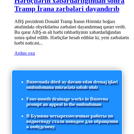
Hərbçilərin xəbərdarlığından sonra
Tramp İrana zərbələri dayandırıb
ABŞ prezidenti Donald Tramp İranın Hörmüz boğazı
ətrafındakı obyektlərinə zərbələri dayandırmaq qərarı verib.
Bu qərar ABŞ-ın ali hərbi rəhbərliyinin xəbərdarlığından
sonra qəbul edilib. Hərbçilər hesab ediblər ki, yeni zərbələrin
hərbi nəticəsi...
Ardını oxu
Buzovnada dörd ay davam edən drenaj işləri
ombudsmana müraciətə səbəb olub
Four-month drainage works in Buzovna
prompt an appeal to the ombudsman
В Бузовна четырехмесячные работы по
водоотводу стали поводом для обращения
к омбудсмену