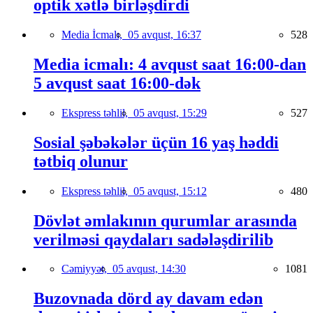
optik xətlə birləşdirdi
Media İcmalı,
05 avqust, 16:37
528
Media icmalı: 4 avqust saat 16:00-dan
5 avqust saat 16:00-dək
Ekspress təhlil,
05 avqust, 15:29
527
Sosial şəbəkələr üçün 16 yaş həddi
tətbiq olunur
Ekspress təhlil,
05 avqust, 15:12
480
Dövlət əmlakının qurumlar arasında
verilməsi qaydaları sadələşdirilib
Cəmiyyət,
05 avqust, 14:30
1081
Buzovnada dörd ay davam edən