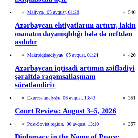
Maliyyə,
05 avqust, 01:28
540
Azərbaycan ehtiyatlarını artırır, lakin
manatın dayanıqlılığı hələ də neftdən
asılıdır
Makroiqtisadiyyat,
05 avqust, 01:24
426
Azərbaycan iqtisadi artımın zəiflədiyi
şəraitdə rəqəmsallaşmanı
sürətləndirir
Express analysis,
06 avqust, 13:43
351
Court Review: August 3–5, 2026
Post-Soviet region,
06 avqust, 13:19
357
Diplomacy in the Name of Peace: