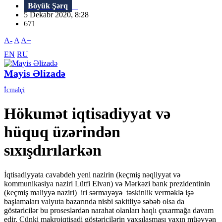
Böyük Şərq
5 Dekabr 2020, 8:28
671
A-
A
A+
EN
RU
Mayis Əlizadə
İcmalçi
Hökumət iqtisadiyyat və
hüquq üzərindən
sıxışdırılarkən
İqtisadiyyata cavabdeh yeni nazirin (keçmiş nəqliyyat və
kommunikasiya naziri Lütfi Elvan) və Mərkəzi bank prezidentinin
(keçmiş maliyyə naziri) iri sərmayəyə təskinlik verməklə işə
başlamaları valyuta bazarında nisbi sakitliyə səbəb olsa da
göstəricilər bu proseslərdən narahat olanları haqlı çıxarmağa davam
edir. Çünki makroiqtisadi göstəricilərin yaxşılaşması yaxın müəyyən