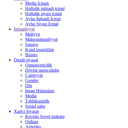
Media İcmalı
Həftəlik iqtisadi icmal
Həftəlik siyasi icmal
Aylıq İqtisadi İcmal
Aylıq Siyasi İcmal
İqtisadiyyat
Maliyyə
Makroiqtisadiyyat
Sənaye
Kənd təsərrüfatı
Biznes
Daxili siyasət
Qanunvericilik
Dövlət quruculuğu
Cəmiyyət
Gender
Din
İnsan Hüquqları
Media
Təhlükəsizlik
Sosial sahə
Xarici Siyasət
Keçmiş Sovet məkanı
Qafqaz
Amerika