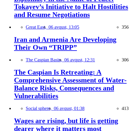
Tokayev’s Initiative to Halt Hostilities
and Resume Negotiations
Great East,
06 avqust, 13:05
356
Iran and Armenia Are Developing
Their Own “TRIPP”
The Caspian Basin,
06 avqust, 12:31
306
The Caspian Is Retreating: A
Comprehensive Assessment of Water-
Balance Risks, Consequences and
Vulnerabilities
Social sphere,
06 avqust, 01:38
413
Wages are rising, but life is getting
dearer where it matters most