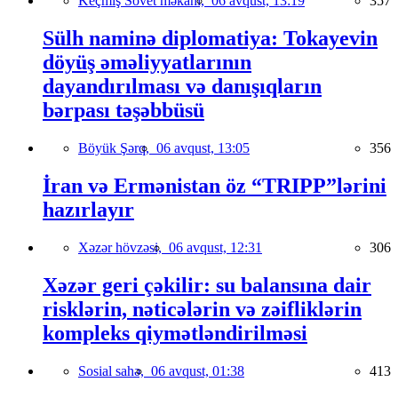
Keçmiş Sovet məkanı,
06 avqust, 13:19
357
Sülh naminə diplomatiya: Tokayevin
döyüş əməliyyatlarının
dayandırılması və danışıqların
bərpası təşəbbüsü
Böyük Şərq,
06 avqust, 13:05
356
İran və Ermənistan öz “TRIPP”lərini
hazırlayır
Xəzər hövzəsi,
06 avqust, 12:31
306
Xəzər geri çəkilir: su balansına dair
risklərin, nəticələrin və zəifliklərin
kompleks qiymətləndirilməsi
Sosial sahə,
06 avqust, 01:38
413