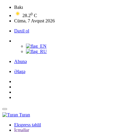
Bakı
0
28.2
C
Cümə, 7 Avqust 2026
Daxil ol
Abunə
Əlaqə
Turan
Ekspress təhlil
İcmallar