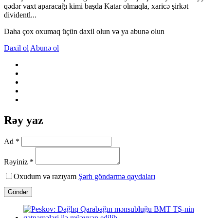
qədər vaxt aparacağı kimi başda Katar olmaqla, xaricə şirkət
dividentl...
Daha çox oxumaq üçün daxil olun və ya abunə olun
Daxil ol
Abunə ol
Rəy yaz
Ad *
Rəyiniz *
Oxudum və razıyam
Şərh göndərmə qaydaları
Göndər