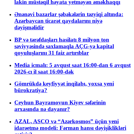
lakin müstəqil həyata yetməyən əməkhaqqı
Ənənəvi bazarlar şəbəkələrin təzyiqi altında:
Azərbaycan ticarət qaydalarını niyə
dəyişməlidir
BP və tərəfdaşları hasilatı 8 milyon ton
səviyyəsində saxlamaqla AÇG-yə kapital
qoyuluşlarını 31 faiz artırıblar
Media icmalı: 5 avqust saat 16:00-dan 6 avqust
2026-cı il saat 16:00-dək
Gömrükdə keyfiyyət inqilabı, yoxsa yeni
bürokratiya?
Ceyhun Bayramovun Kiyev səfərinin
arxasında nə dayanır?
AZAL, ASCO və “Azərkosmos” üçün yeni
idarəetmə modeli: Fərman hansı dəyişiklikləri