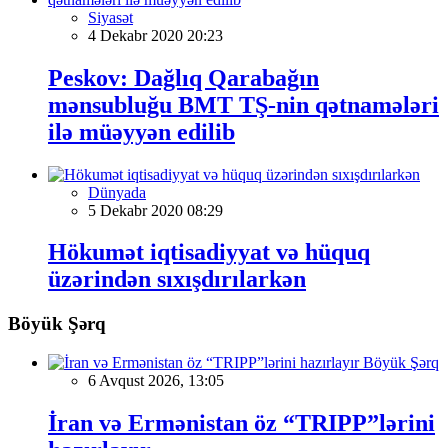
Siyasət
4 Dekabr 2020 20:23
Peskov: Dağlıq Qarabağın
mənsubluğu BMT TŞ-nin qətnamələri
ilə müəyyən edilib
Dünyada
5 Dekabr 2020 08:29
Hökumət iqtisadiyyat və hüquq
üzərindən sıxışdırılarkən
Böyük Şərq
Böyük Şərq
6 Avqust 2026, 13:05
İran və Ermənistan öz “TRIPP”lərini