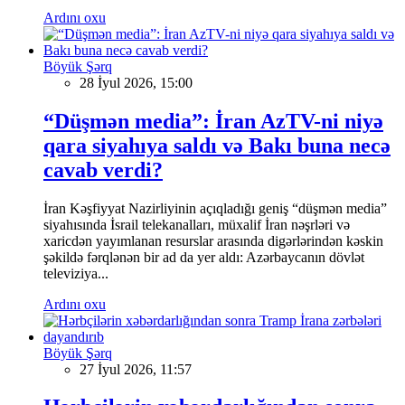
Ardını oxu
Böyük Şərq
28 İyul 2026, 15:00
“Düşmən media”: İran AzTV-ni niyə
qara siyahıya saldı və Bakı buna necə
cavab verdi?
İran Kəşfiyyat Nazirliyinin açıqladığı geniş “düşmən media”
siyahısında İsrail telekanalları, müxalif İran nəşrləri və
xaricdən yayımlanan resurslar arasında digərlərindən kəskin
şəkildə fərqlənən bir ad da yer aldı: Azərbaycanın dövlət
televiziya...
Ardını oxu
Böyük Şərq
27 İyul 2026, 11:57