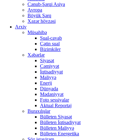
Cənub-Şərqi Asiya
Avropa
Böyük Şərq
Xəzər hövzəsi
Arxiv
Müsahibə
Sual-cavab
Çətin sual
Bizimkiler
Xəbərlər
Siyasət
Cəmiyyət
İqtisadiyyat
Maliyyə
Enerji
Dünyada
Mədəniyyət
Foto sessiyalar
Aktual Reportaj
Buraxılışlar
Bülleten Siyasət
Bülleten İqtisadiyyat
Bülleten Maliyyə
Bülleten Energetika
Söz istəyirəm