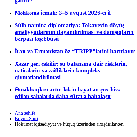
gətirir?
Məhkəmə icmalı: 3–5 avqust 2026-cı il
Sülh naminə diplomatiya: Tokayevin döyüş
əməliyyatlarının dayandırılması və danışıqların
bərpası təşəbbüsü
İran və Ermənistan öz “TRIPP”lərini hazırlayır
Xəzər geri çəkilir: su balansına dair risklərin,
nəticələrin və zəifliklərin kompleks
qiymətləndirilməsi
Əməkhaqları artır, lakin həyat ən çox hiss
edilən sahələrdə daha sürətlə bahalaşır
Ana səhifə
Böyük Şərq
Hökumət iqtisadiyyat və hüquq üzərindən sıxışdırılarkən