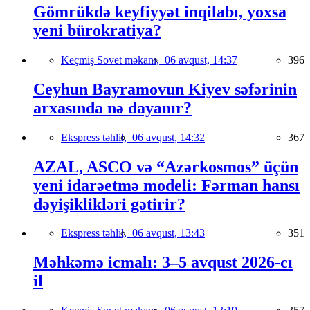
Gömrükdə keyfiyyət inqilabı, yoxsa
yeni bürokratiya?
Keçmiş Sovet məkanı,
06 avqust, 14:37
396
Ceyhun Bayramovun Kiyev səfərinin
arxasında nə dayanır?
Ekspress təhlil,
06 avqust, 14:32
367
AZAL, ASCO və “Azərkosmos” üçün
yeni idarəetmə modeli: Fərman hansı
dəyişiklikləri gətirir?
Ekspress təhlil,
06 avqust, 13:43
351
Məhkəmə icmalı: 3–5 avqust 2026-cı
il