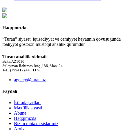
Haqqımızda
“Turan” siyasət, iqtisadiyyat və cəmiyyət həyatının qovuşuğunda
fəaliyyət göstərən müstəqil analitik qurumdur.
Turan analitik xidməti
Bakı, AZ1010
Süleyman Rəhimov küç.,186, Mən. 24
Tel.: (+99412) 440 11 96
agency@turan.az
Faydalı
İstifadə şərtləri
Məxfilik siyasti
Abunə
Haqqımızda
Bizim mütəxəssislərimiz
Arxiv