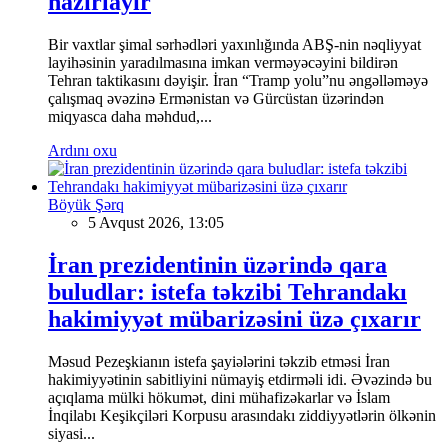
hazırlayır
Bir vaxtlar şimal sərhədləri yaxınlığında ABŞ-nin nəqliyyat
layihəsinin yaradılmasına imkan verməyəcəyini bildirən
Tehran taktikasını dəyişir. İran “Tramp yolu”nu əngəlləməyə
çalışmaq əvəzinə Ermənistan və Gürcüstan üzərindən
miqyasca daha məhdud,...
Ardını oxu
Böyük Şərq
5 Avqust 2026, 13:05
İran prezidentinin üzərində qara
buludlar: istefa təkzibi Tehrandakı
hakimiyyət mübarizəsini üzə çıxarır
Məsud Pezeşkianın istefa şayiələrini təkzib etməsi İran
hakimiyyətinin sabitliyini nümayiş etdirməli idi. Əvəzində bu
açıqlama mülki hökumət, dini mühafizəkarlar və İslam
İnqilabı Keşikçiləri Korpusu arasındakı ziddiyyətlərin ölkənin
siyasi...