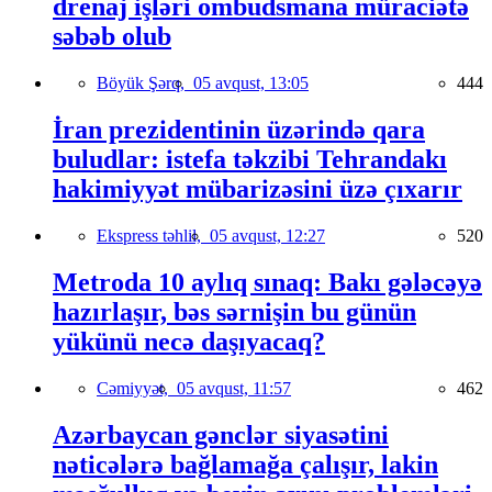
drenaj işləri ombudsmana müraciətə
səbəb olub
Böyük Şərq,
05 avqust, 13:05
444
İran prezidentinin üzərində qara
buludlar: istefa təkzibi Tehrandakı
hakimiyyət mübarizəsini üzə çıxarır
Ekspress təhlil,
05 avqust, 12:27
520
Metroda 10 aylıq sınaq: Bakı gələcəyə
hazırlaşır, bəs sərnişin bu günün
yükünü necə daşıyacaq?
Cəmiyyət,
05 avqust, 11:57
462
Azərbaycan gənclər siyasətini
nəticələrə bağlamağa çalışır, lakin