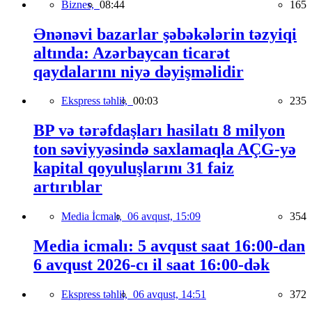
Biznes,
08:44
165
Ənənəvi bazarlar şəbəkələrin təzyiqi
altında: Azərbaycan ticarət
qaydalarını niyə dəyişməlidir
Ekspress təhlil,
00:03
235
BP və tərəfdaşları hasilatı 8 milyon
ton səviyyəsində saxlamaqla AÇG-yə
kapital qoyuluşlarını 31 faiz
artırıblar
Media İcmalı,
06 avqust, 15:09
354
Media icmalı: 5 avqust saat 16:00-dan
6 avqust 2026-cı il saat 16:00-dək
Ekspress təhlil,
06 avqust, 14:51
372