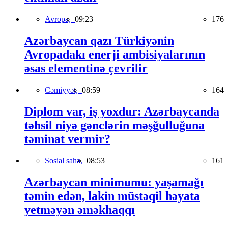
Avropa,
09:23
176
Azərbaycan qazı Türkiyənin
Avropadakı enerji ambisiyalarının
əsas elementinə çevrilir
Cəmiyyət,
08:59
164
Diplom var, iş yoxdur: Azərbaycanda
təhsil niyə gənclərin məşğulluğuna
təminat vermir?
Sosial sahə,
08:53
161
Azərbaycan minimumu: yaşamağı
təmin edən, lakin müstəqil həyata
yetməyən əməkhaqqı