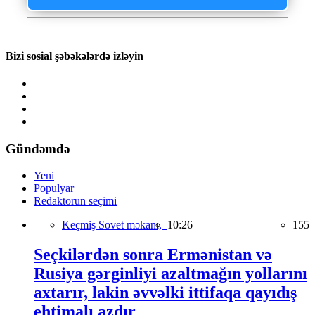
Bizi sosial şəbəkələrdə izləyin
Gündəmdə
Yeni
Populyar
Redaktorun seçimi
Keçmiş Sovet məkanı,
10:26
155
Seçkilərdən sonra Ermənistan və
Rusiya gərginliyi azaltmağın yollarını
axtarır, lakin əvvəlki ittifaqa qayıdış
ehtimalı azdır