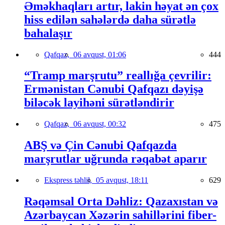
Əməkhaqları artır, lakin həyat ən çox
hiss edilən sahələrdə daha sürətlə
bahalaşır
Qafqaz,
06 avqust, 01:06
444
“Tramp marşrutu” reallığa çevrilir:
Ermənistan Cənubi Qafqazı dəyişə
biləcək layihəni sürətləndirir
Qafqaz,
06 avqust, 00:32
475
ABŞ və Çin Cənubi Qafqazda
marşrutlar uğrunda rəqabət aparır
Ekspress təhlil,
05 avqust, 18:11
629
Rəqəmsal Orta Dəhliz: Qazaxıstan və
Azərbaycan Xəzərin sahillərini fiber-