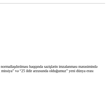
 normallaşdırılması haqqında sazişlərin imzalanması mərasimində
xi missiya” və “25 ildir arzusunda olduğumuz” yeni dünya erası