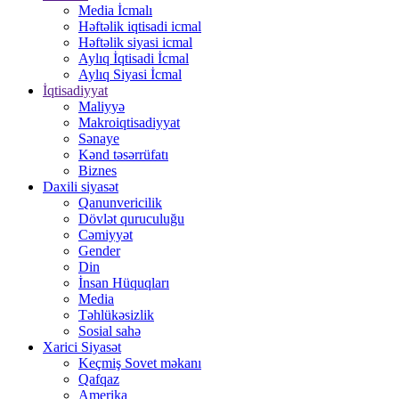
Media İcmalı
Həftəlik iqtisadi icmal
Həftəlik siyasi icmal
Aylıq İqtisadi İcmal
Aylıq Siyasi İcmal
İqtisadiyyat
Maliyyə
Makroiqtisadiyyat
Sənaye
Kənd təsərrüfatı
Biznes
Daxili siyasət
Qanunvericilik
Dövlət quruculuğu
Cəmiyyət
Gender
Din
İnsan Hüquqları
Media
Təhlükəsizlik
Sosial sahə
Xarici Siyasət
Keçmiş Sovet məkanı
Qafqaz
Amerika