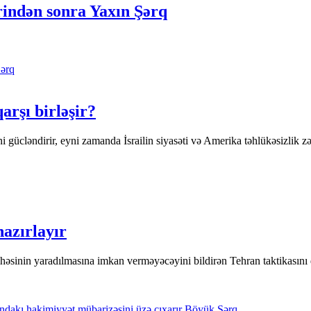
rindən sonra Yaxın Şərq
ərq
rşı birləşir?
gücləndirir, eyni zamanda İsrailin siyasəti və Amerika təhlükəsizlik zəman
azırlayır
yihəsinin yaradılmasına imkan verməyəcəyini bildirən Tehran taktikasın
Böyük Şərq