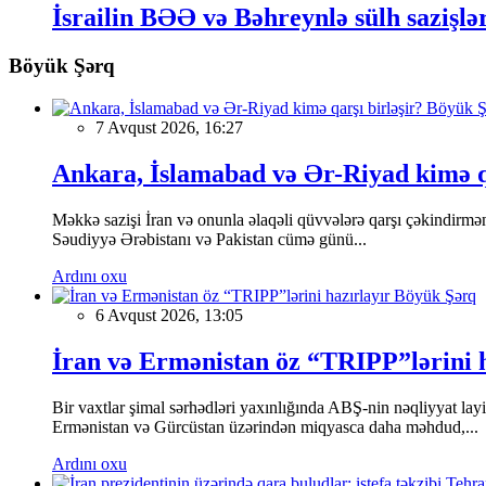
İsrailin BƏƏ və Bəhreynlə sülh sazişlə
Böyük Şərq
Böyük Ş
7 Avqust 2026, 16:27
Ankara, İslamabad və Ər-Riyad kimə qa
Məkkə sazişi İran və onunla əlaqəli qüvvələrə qarşı çəkindirməni 
Səudiyyə Ərəbistanı və Pakistan cümə günü...
Ardını oxu
Böyük Şərq
6 Avqust 2026, 13:05
İran və Ermənistan öz “TRIPP”lərini h
Bir vaxtlar şimal sərhədləri yaxınlığında ABŞ-nin nəqliyyat la
Ermənistan və Gürcüstan üzərindən miqyasca daha məhdud,...
Ardını oxu