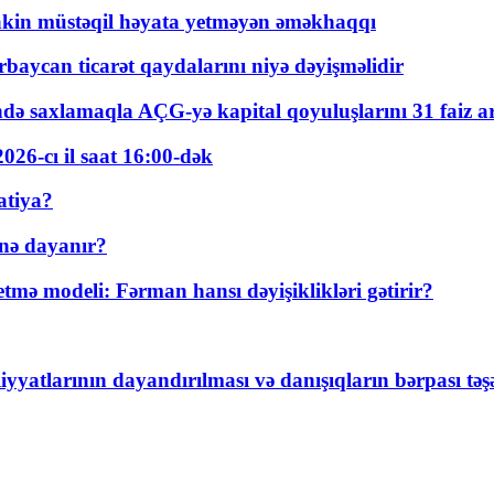
kin müstəqil həyata yetməyən əməkhaqqı
rbaycan ticarət qaydalarını niyə dəyişməlidir
ində saxlamaqla AÇG-yə kapital qoyuluşlarını 31 faiz ar
026-cı il saat 16:00-dək
atiya?
nə dayanır?
ə modeli: Fərman hansı dəyişiklikləri gətirir?
yyatlarının dayandırılması və danışıqların bərpası tə