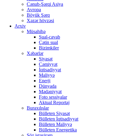
Cənub-Şərqi Asiya
Avropa
Böyük Şərq
Xəzər hövzəsi
Arxiv
Müsahibə
Sual-cavab
Çətin sual
Bizimkiler
Xəbərlər
Siyasət
Cəmiyyət
İqtisadiyyat
Maliyyə
Enerji
Dünyada
Mədəniyyət
Foto sessiyalar
Aktual Reportaj
Buraxılışlar
Bülleten Siyasət
Bülleten İqtisadiyyat
Bülleten Maliyyə
Bülleten Energetika
Söz istəyirəm