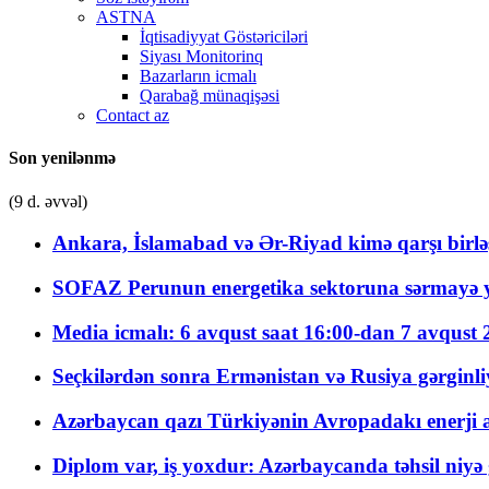
ASTNA
İqtisadiyyat Göstəriciləri
Siyası Monitorinq
Bazarların icmalı
Qarabağ münaqişəsi
Contact az
Son yenilənmə
(9 d. əvvəl)
Ankara, İslamabad və Ər-Riyad kimə qarşı birlə
SOFAZ Perunun energetika sektoruna sərmayə ya
Media icmalı: 6 avqust saat 16:00-dan 7 avqust 2
Seçkilərdən sonra Ermənistan və Rusiya gərginliyi
Azərbaycan qazı Türkiyənin Avropadakı enerji am
Diplom var, iş yoxdur: Azərbaycanda təhsil niyə