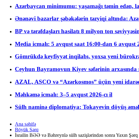
Azərbaycan minimumu: yaşamağı təmin edən, la
Ənənəvi bazarlar şəbəkələrin təzyiqi altında: Azə
BP və tərəfdaşları hasilatı 8 milyon ton səviyyəs
Media icmalı: 5 avqust saat 16:00-dan 6 avqust 2
Gömrükdə keyfiyyət inqilabı, yoxsa yeni bürokr
Ceyhun Bayramovun Kiyev səfərinin arxasında 
AZAL, ASCO və “Azərkosmos” üçün yeni idarəetm
Məhkəmə icmalı: 3–5 avqust 2026-cı il
Sülh naminə diplomatiya: Tokayevin döyüş əməli
Ana səhifə
Böyük Şərq
İsrailin BƏƏ və Bəhreynlə sülh sazişlərindən sonra Yaxın Şərq