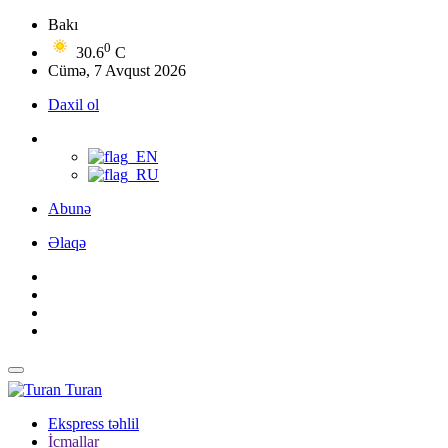
Bakı
0
30.6
C
Cümə, 7 Avqust 2026
Daxil ol
Abunə
Əlaqə
Turan
Ekspress təhlil
İcmallar