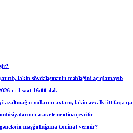
şir?
tırıb, lakin sövdələşmənin məbləğini açıqlamayıb
026-cı il saat 16:00-dək
 azaltmağın yollarını axtarır, lakin əvvəlki ittifaqa qa
bisiyalarının əsas elementinə çevrilir
 gənclərin məşğulluğuna təminat vermir?