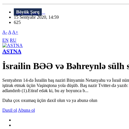
Böyük Şərq
15 Sentyabr 2020, 14:59
625
A-
A
A+
EN
RU
ASTNA
İsrailin BƏƏ və Bəhreynlə sülh 
Sentyabrın 14-də İsrailin baş naziri Binyamin Netanyahu və İsrail n
iştirak etmək üçün Vaşinqtona yola düşüb. Baş nazir Tvitter-də yazıb:
adlandırıb (1).Etiraf edək ki, bu ay boyunca b...
Daha çox oxumaq üçün daxil olun və ya abunə olun
Daxil ol
Abunə ol