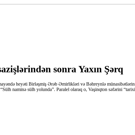
sazişlərindən sonra Yaxın Şərq
ümayəndə heyəti Birləşmiş Ərəb Əmirlikləri və Bəhreynlə münasibətlərin
 “Sülh naminə sülh yolunda”. Paralel olaraq o, Vaşinqton səfərini “tari