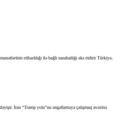
ətlərinin etibarlılığı ilə bağlı narahatlığı əks etdirir Türkiyə,
ı dəyişir. İran “Tramp yolu”nu əngəlləməyə çalışmaq əvəzinə