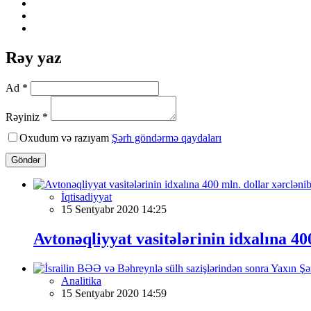
Rəy yaz
Ad *
Rəyiniz *
Oxudum və razıyam
Şərh göndərmə qaydaları
Göndər
İqtisadiyyat
15 Sentyabr 2020 14:25
Avtonəqliyyat vasitələrinin idxalına 40
Analitika
15 Sentyabr 2020 14:59