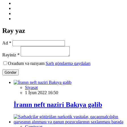
Rəy yaz
Ad *
Rəyiniz *
Oxudum və razıyam
Şərh göndərmə qaydaları
Göndər
Siyasət
1 İyun 2022 16:50
İranın neft naziri Bakıya gəlib
Cəmiyyət