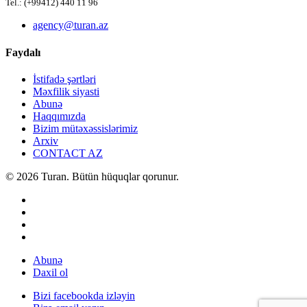
Tel.: (+99412) 440 11 96
agency@turan.az
Faydalı
İstifadə şərtləri
Məxfilik siyasti
Abunə
Haqqımızda
Bizim mütəxəssislərimiz
Arxiv
CONTACT AZ
© 2026 Turan. Bütün hüquqlar qorunur.
Abunə
Daxil ol
Bizi facebookda izləyin