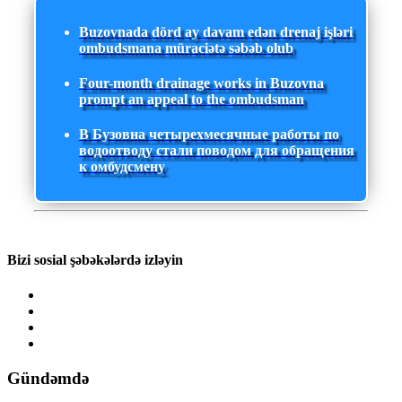
Buzovnada dörd ay davam edən drenaj işləri
ombudsmana müraciətə səbəb olub
Four-month drainage works in Buzovna
prompt an appeal to the ombudsman
В Бузовна четырехмесячные работы по
водоотводу стали поводом для обращения
к омбудсмену
Bizi sosial şəbəkələrdə izləyin
Gündəmdə