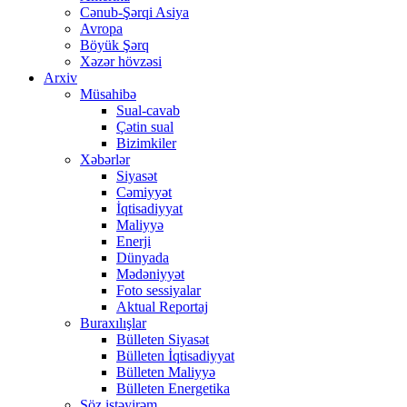
Cənub-Şərqi Asiya
Avropa
Böyük Şərq
Xəzər hövzəsi
Arxiv
Müsahibə
Sual-cavab
Çətin sual
Bizimkiler
Xəbərlər
Siyasət
Cəmiyyət
İqtisadiyyat
Maliyyə
Enerji
Dünyada
Mədəniyyət
Foto sessiyalar
Aktual Reportaj
Buraxılışlar
Bülleten Siyasət
Bülleten İqtisadiyyat
Bülleten Maliyyə
Bülleten Energetika
Söz istəyirəm