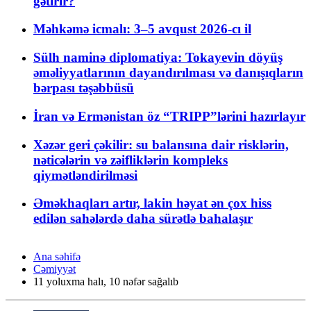
gətirir?
Məhkəmə icmalı: 3–5 avqust 2026-cı il
Sülh naminə diplomatiya: Tokayevin döyüş
əməliyyatlarının dayandırılması və danışıqların
bərpası təşəbbüsü
İran və Ermənistan öz “TRIPP”lərini hazırlayır
Xəzər geri çəkilir: su balansına dair risklərin,
nəticələrin və zəifliklərin kompleks
qiymətləndirilməsi
Əməkhaqları artır, lakin həyat ən çox hiss
edilən sahələrdə daha sürətlə bahalaşır
Ana səhifə
Cəmiyyət
11 yoluxma halı, 10 nəfər sağalıb