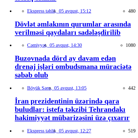
Ekspress təhlil,
05 avqust, 15:12
480
Dövlət əmlakının qurumlar arasında
verilməsi qaydaları sadələşdirilib
Cəmiyyət,
05 avqust, 14:30
1080
Buzovnada dörd ay davam edən
drenaj işləri ombudsmana müraciətə
səbəb olub
Böyük Şərq,
05 avqust, 13:05
442
İran prezidentinin üzərində qara
buludlar: istefa təkzibi Tehrandakı
hakimiyyət mübarizəsini üzə çıxarır
Ekspress təhlil,
05 avqust, 12:27
519