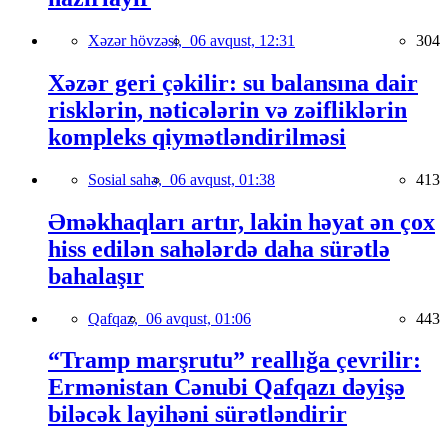
Xəzər hövzəsi,
06 avqust, 12:31
304
Xəzər geri çəkilir: su balansına dair
risklərin, nəticələrin və zəifliklərin
kompleks qiymətləndirilməsi
Sosial sahə,
06 avqust, 01:38
413
Əməkhaqları artır, lakin həyat ən çox
hiss edilən sahələrdə daha sürətlə
bahalaşır
Qafqaz,
06 avqust, 01:06
443
“Tramp marşrutu” reallığa çevrilir:
Ermənistan Cənubi Qafqazı dəyişə
biləcək layihəni sürətləndirir