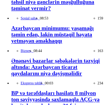
təhsil niyə gənclərin məşğulluğuna
təminat vermir?
Sosial sahə,
08:53
159
Azərbaycan minimumu: yaşamağı
təmin edən, lakin müstəqil həyata
yetməyən əməkhaqqı
Biznes,
08:44
163
Ənənəvi bazarlar şəbəkələrin təzyiqi
altında: Azərbaycan ticarət
qaydalarını niyə dəyişməlidir
Ekspress təhlil,
00:03
234
BP və tərəfdaşları hasilatı 8 milyon
ton səviyyəsində saxlamaqla AÇG-yə