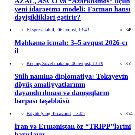
AZAL, ASCO və “Azərkosmos” üçün
yeni idarəetmə modeli: Fərman hansı
dəyişiklikləri gətirir?
Ekspress təhlil,
06 avqust, 13:43
349
Məhkəmə icmalı: 3–5 avqust 2026-cı
il
Keçmiş Sovet məkanı,
06 avqust, 13:19
355
Sülh naminə diplomatiya: Tokayevin
döyüş əməliyyatlarının
dayandırılması və danışıqların
bərpası təşəbbüsü
Böyük Şərq,
06 avqust, 13:05
354
İran və Ermənistan öz “TRIPP”lərini
hazırlayır