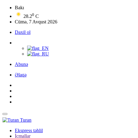
Bakı
0
28.2
C
Cümə, 7 Avqust 2026
Daxil ol
Abunə
Əlaqə
Turan
Ekspress təhlil
İcmallar