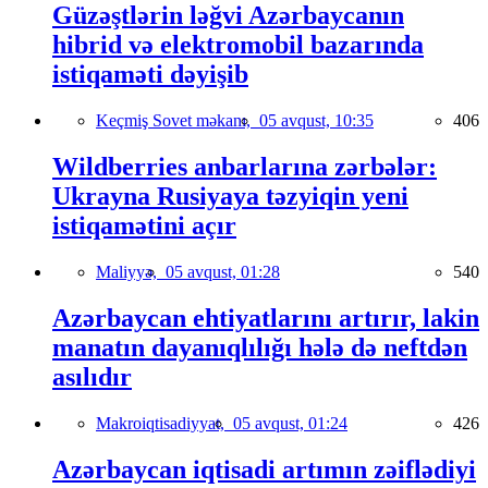
Güzəştlərin ləğvi Azərbaycanın
hibrid və elektromobil bazarında
istiqaməti dəyişib
Keçmiş Sovet məkanı,
05 avqust, 10:35
406
Wildberries anbarlarına zərbələr:
Ukrayna Rusiyaya təzyiqin yeni
istiqamətini açır
Maliyyə,
05 avqust, 01:28
540
Azərbaycan ehtiyatlarını artırır, lakin
manatın dayanıqlılığı hələ də neftdən
asılıdır
Makroiqtisadiyyat,
05 avqust, 01:24
426
Azərbaycan iqtisadi artımın zəiflədiyi