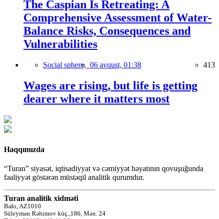
The Caspian Is Retreating: A
Comprehensive Assessment of Water-
Balance Risks, Consequences and
Vulnerabilities
Social sphere,
06 avqust, 01:38
413
Wages are rising, but life is getting
dearer where it matters most
Haqqımızda
“Turan” siyasət, iqtisadiyyat və cəmiyyət həyatının qovuşuğunda
fəaliyyət göstərən müstəqil analitik qurumdur.
Turan analitik xidməti
Bakı, AZ1010
Süleyman Rəhimov küç.,186, Mən. 24