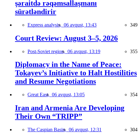
şəraitdə rəqəmsallaşmanı
sürətləndirir
Express analysis,
06 avqust, 13:43
349
Court Review: August 3–5, 2026
Post-Soviet region,
06 avqust, 13:19
355
Diplomacy in the Name of Peace:
Tokayev’s Initiative to Halt Hostilities
and Resume Negotiations
Great East,
06 avqust, 13:05
354
Iran and Armenia Are Developing
Their Own “TRIPP”
The Caspian Basin,
06 avqust, 12:31
304