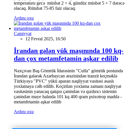
temperaturu gecə müsbət 2 + 4, gündüz müsbət 5 + 7 dərəcə
olacaq. Rütubət 75-85 faiz olacaq.
Ardını oxu
Cəmiyyət
12 Fevral 2025, 16:50
İrandan gələn yük maşınında 100 kq-
dan çox metamfetamin aşkar edilib
Naxçıvan Baş Gömrük İdarəsinin "Culfa" gömrük postunda
İrandan gələrək Azərbaycan ərazisindən tranzit keçməklə
Türkiyəyə "PVC" yükü aparan nəqliyyat vasitəsi əsaslı
yoxlamaya cəlb edilib. Keçirilən yoxlama zamanı nəqliyyat
vasitəsinin yanacaq qatqısı çənindən və qızdırıcı sistemin
çənindən maye halında 101 kq 400 qram psixotrop maddə -
metamfetamin aşkar edilib
Ardını oxu