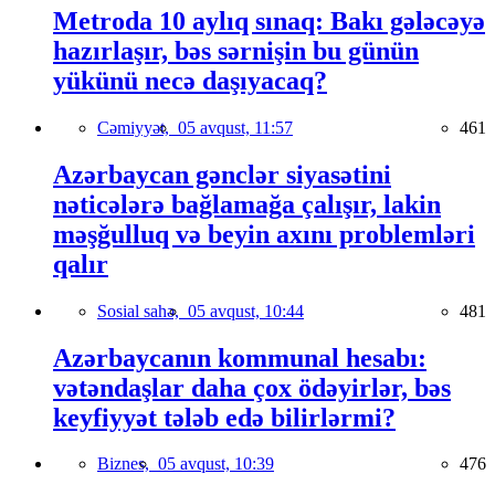
Metroda 10 aylıq sınaq: Bakı gələcəyə
hazırlaşır, bəs sərnişin bu günün
yükünü necə daşıyacaq?
Cəmiyyət,
05 avqust, 11:57
461
Azərbaycan gənclər siyasətini
nəticələrə bağlamağa çalışır, lakin
məşğulluq və beyin axını problemləri
qalır
Sosial sahə,
05 avqust, 10:44
481
Azərbaycanın kommunal hesabı:
vətəndaşlar daha çox ödəyirlər, bəs
keyfiyyət tələb edə bilirlərmi?
Biznes,
05 avqust, 10:39
476