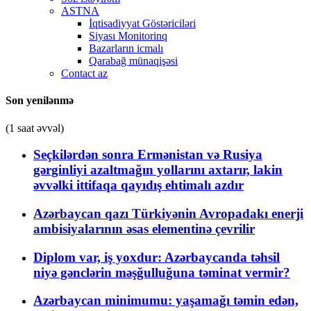
ASTNA
İqtisadiyyat Göstəriciləri
Siyası Monitorinq
Bazarların icmalı
Qarabağ münaqişəsi
Contact az
Son yenilənmə
(1 saat əvvəl)
Seçkilərdən sonra Ermənistan və Rusiya
gərginliyi azaltmağın yollarını axtarır, lakin
əvvəlki ittifaqa qayıdış ehtimalı azdır
Azərbaycan qazı Türkiyənin Avropadakı enerji
ambisiyalarının əsas elementinə çevrilir
Diplom var, iş yoxdur: Azərbaycanda təhsil
niyə gənclərin məşğulluğuna təminat vermir?
Azərbaycan minimumu: yaşamağı təmin edən,