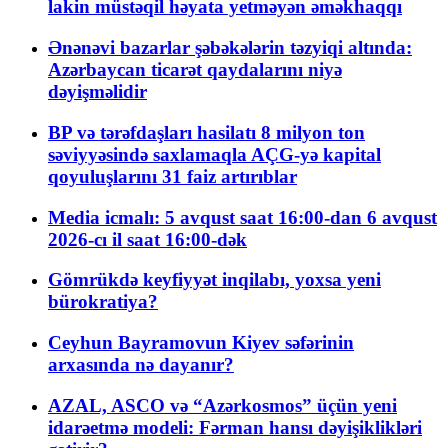
lakin müstəqil həyata yetməyən əməkhaqqı
Ənənəvi bazarlar şəbəkələrin təzyiqi altında:
Azərbaycan ticarət qaydalarını niyə
dəyişməlidir
BP və tərəfdaşları hasilatı 8 milyon ton
səviyyəsində saxlamaqla AÇG-yə kapital
qoyuluşlarını 31 faiz artırıblar
Media icmalı: 5 avqust saat 16:00-dan 6 avqust
2026-cı il saat 16:00-dək
Gömrükdə keyfiyyət inqilabı, yoxsa yeni
bürokratiya?
Ceyhun Bayramovun Kiyev səfərinin
arxasında nə dayanır?
AZAL, ASCO və “Azərkosmos” üçün yeni
idarəetmə modeli: Fərman hansı dəyişiklikləri