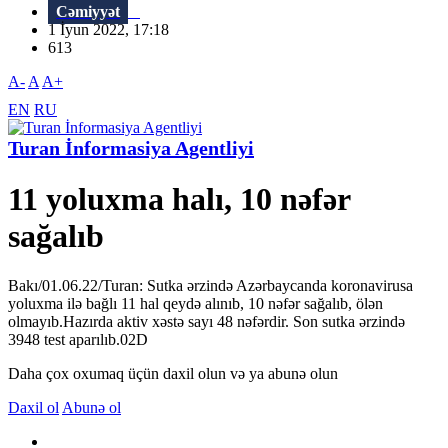
Cəmiyyət
1 İyun 2022, 17:18
613
A-
A
A+
EN
RU
Turan İnformasiya Agentliyi
11 yoluxma halı, 10 nəfər
sağalıb
Bakı/01.06.22/Turan: Sutka ərzində Azərbaycanda koronavirusa
yoluxma ilə bağlı 11 hal qeydə alınıb, 10 nəfər sağalıb, ölən
olmayıb.Hazırda aktiv xəstə sayı 48 nəfərdir. Son sutka ərzində
3948 test aparılıb.02D
Daha çox oxumaq üçün daxil olun və ya abunə olun
Daxil ol
Abunə ol