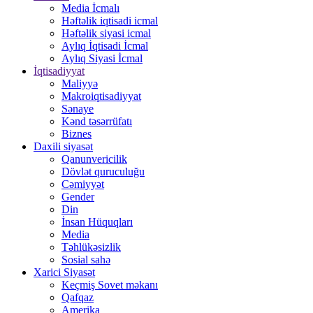
Media İcmalı
Həftəlik iqtisadi icmal
Həftəlik siyasi icmal
Aylıq İqtisadi İcmal
Aylıq Siyasi İcmal
İqtisadiyyat
Maliyyə
Makroiqtisadiyyat
Sənaye
Kənd təsərrüfatı
Biznes
Daxili siyasət
Qanunvericilik
Dövlət quruculuğu
Cəmiyyət
Gender
Din
İnsan Hüquqları
Media
Təhlükəsizlik
Sosial sahə
Xarici Siyasət
Keçmiş Sovet məkanı
Qafqaz
Amerika