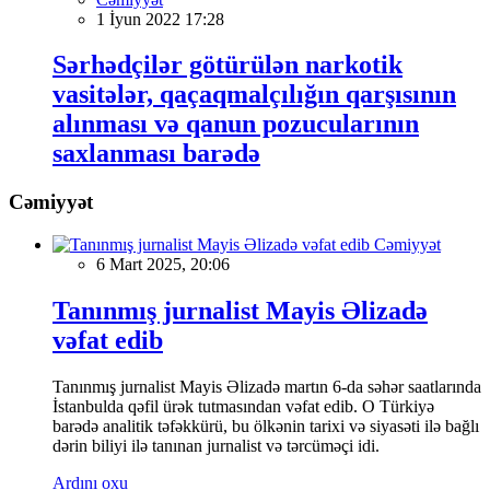
1 İyun 2022 17:28
Sərhədçilər götürülən narkotik
vasitələr, qaçaqmalçılığın qarşısının
alınması və qanun pozucularının
saxlanması barədə
Cəmiyyət
Cəmiyyət
6 Mart 2025, 20:06
Tanınmış jurnalist Mayis Əlizadə
vəfat edib
Tanınmış jurnalist Mayis Əlizadə martın 6-da səhər saatlarında
İstanbulda qəfil ürək tutmasından vəfat edib. O Türkiyə
barədə analitik təfəkkürü, bu ölkənin tarixi və siyasəti ilə bağlı
dərin biliyi ilə tanınan jurnalist və tərcüməçi idi.
Ardını oxu