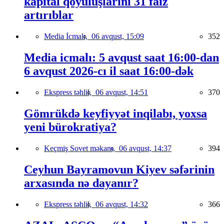
kapital qoyuluşlarını 31 faiz
artırıblar
Media İcmalı,
06 avqust, 15:09
352
Media icmalı: 5 avqust saat 16:00-dan
6 avqust 2026-cı il saat 16:00-dək
Ekspress təhlil,
06 avqust, 14:51
370
Gömrükdə keyfiyyət inqilabı, yoxsa
yeni bürokratiya?
Keçmiş Sovet məkanı,
06 avqust, 14:37
394
Ceyhun Bayramovun Kiyev səfərinin
arxasında nə dayanır?
Ekspress təhlil,
06 avqust, 14:32
366