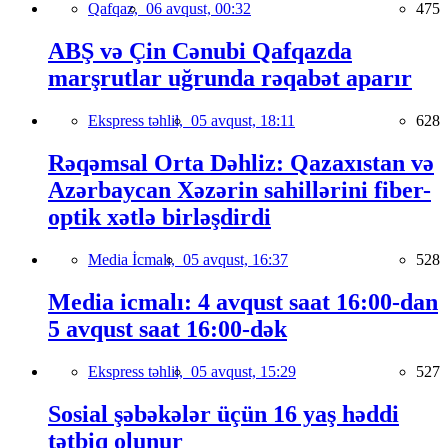
Qafqaz,
06 avqust, 00:32
475
ABŞ və Çin Cənubi Qafqazda
marşrutlar uğrunda rəqabət aparır
Ekspress təhlil,
05 avqust, 18:11
628
Rəqəmsal Orta Dəhliz: Qazaxıstan və
Azərbaycan Xəzərin sahillərini fiber-
optik xətlə birləşdirdi
Media İcmalı,
05 avqust, 16:37
528
Media icmalı: 4 avqust saat 16:00-dan
5 avqust saat 16:00-dək
Ekspress təhlil,
05 avqust, 15:29
527
Sosial şəbəkələr üçün 16 yaş həddi
tətbiq olunur