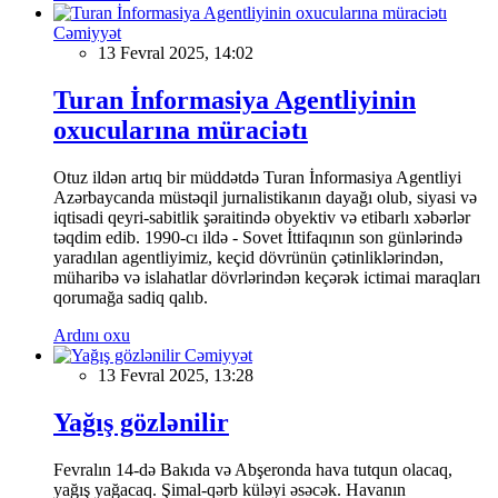
Cəmiyyət
13 Fevral 2025, 14:02
Turan İnformasiya Agentliyinin
oxucularına müraciətı
Otuz ildən artıq bir müddətdə Turan İnformasiya Agentliyi
Azərbaycanda müstəqil jurnalistikanın dayağı olub, siyasi və
iqtisadi qeyri-sabitlik şəraitində obyektiv və etibarlı xəbərlər
təqdim edib. 1990-cı ildə - Sovet İttifaqının son günlərində
yaradılan agentliyimiz, keçid dövrünün çətinliklərindən,
müharibə və islahatlar dövrlərindən keçərək ictimai maraqları
qorumağa sadiq qalıb.
Ardını oxu
Cəmiyyət
13 Fevral 2025, 13:28
Yağış gözlənilir
Fevralın 14-də Bakıda və Abşeronda hava tutqun olacaq,
yağış yağacaq. Şimal-qərb küləyi əsəcək. Havanın