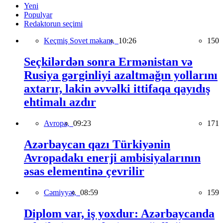
Yeni
Populyar
Redaktorun seçimi
Keçmiş Sovet məkanı,
10:26
150
Seçkilərdən sonra Ermənistan və
Rusiya gərginliyi azaltmağın yollarını
axtarır, lakin əvvəlki ittifaqa qayıdış
ehtimalı azdır
Avropa,
09:23
171
Azərbaycan qazı Türkiyənin
Avropadakı enerji ambisiyalarının
əsas elementinə çevrilir
Cəmiyyət,
08:59
159
Diplom var, iş yoxdur: Azərbaycanda