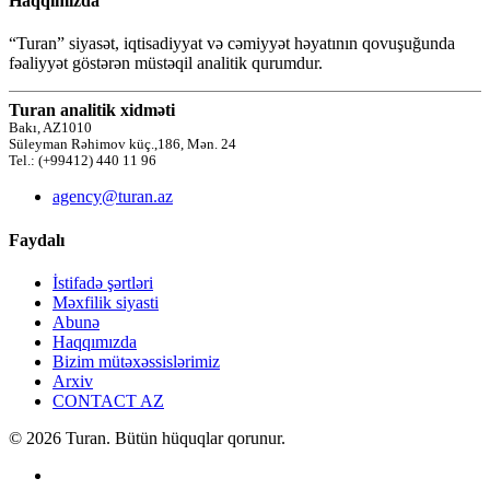
Haqqımızda
“Turan” siyasət, iqtisadiyyat və cəmiyyət həyatının qovuşuğunda
fəaliyyət göstərən müstəqil analitik qurumdur.
Turan analitik xidməti
Bakı, AZ1010
Süleyman Rəhimov küç.,186, Mən. 24
Tel.: (+99412) 440 11 96
agency@turan.az
Faydalı
İstifadə şərtləri
Məxfilik siyasti
Abunə
Haqqımızda
Bizim mütəxəssislərimiz
Arxiv
CONTACT AZ
© 2026 Turan. Bütün hüquqlar qorunur.