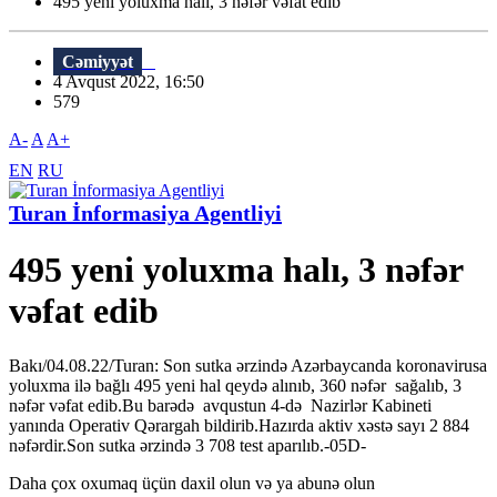
495 yeni yoluxma halı, 3 nəfər vəfat edib
Cəmiyyət
4 Avqust 2022, 16:50
579
A-
A
A+
EN
RU
Turan İnformasiya Agentliyi
495 yeni yoluxma halı, 3 nəfər
vəfat edib
Bakı/04.08.22/Turan: Son sutka ərzində Azərbaycanda koronavirusa
yoluxma ilə bağlı 495 yeni hal qeydə alınıb, 360 nəfər sağalıb, 3
nəfər vəfat edib.Bu barədə avqustun 4-də Nazirlər Kabineti
yanında Operativ Qərargah bildirib.Hazırda aktiv xəstə sayı 2 884
nəfərdir.Son sutka ərzində 3 708 test aparılıb.-05D-
Daha çox oxumaq üçün daxil olun və ya abunə olun