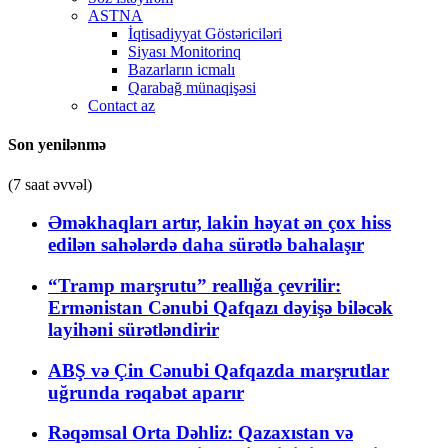
ASTNA
İqtisadiyyat Göstəriciləri
Siyası Monitorinq
Bazarların icmalı
Qarabağ münaqişəsi
Contact az
Son yenilənmə
(7 saat əvvəl)
Əməkhaqları artır, lakin həyat ən çox hiss
edilən sahələrdə daha sürətlə bahalaşır
“Tramp marşrutu” reallığa çevrilir:
Ermənistan Cənubi Qafqazı dəyişə biləcək
layihəni sürətləndirir
ABŞ və Çin Cənubi Qafqazda marşrutlar
uğrunda rəqabət aparır
Rəqəmsal Orta Dəhliz: Qazaxıstan və