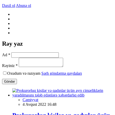
Daxil ol
Abunə ol
Rəy yaz
Ad *
Rəyiniz *
Oxudum və razıyam
Şərh göndərmə qaydaları
Göndər
Cəmiyyət
4 Avqust 2022 16:48