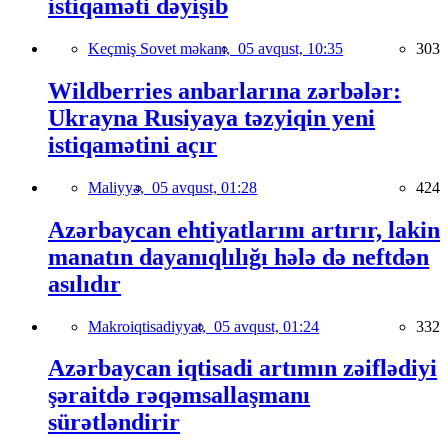
istiqaməti dəyişib
Keçmiş Sovet məkanı,
05 avqust, 10:35
303
Wildberries anbarlarına zərbələr:
Ukrayna Rusiyaya təzyiqin yeni
istiqamətini açır
Maliyyə,
05 avqust, 01:28
424
Azərbaycan ehtiyatlarını artırır, lakin
manatın dayanıqlılığı hələ də neftdən
asılıdır
Makroiqtisadiyyat,
05 avqust, 01:24
332
Azərbaycan iqtisadi artımın zəiflədiyi
şəraitdə rəqəmsallaşmanı
sürətləndirir