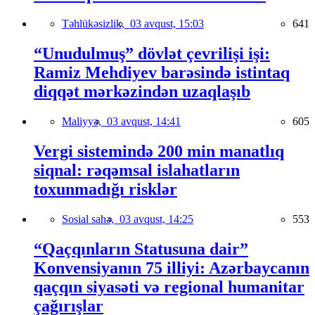
Təhlükəsizlik,
03 avqust, 15:03
641
“Unudulmuş” dövlət çevrilişi işi:
Ramiz Mehdiyev barəsində istintaq
diqqət mərkəzindən uzaqlaşıb
Maliyyə,
03 avqust, 14:41
605
Vergi sistemində 200 min manatlıq
siqnal: rəqəmsal islahatların
toxunmadığı risklər
Sosial sahə,
03 avqust, 14:25
553
“Qaçqınların Statusuna dair”
Konvensiyanın 75 illiyi: Azərbaycanın
qaçqın siyasəti və regional humanitar
çağırışlar