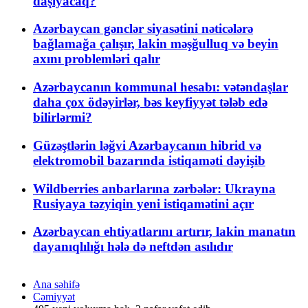
daşıyacaq?
Azərbaycan gənclər siyasətini nəticələrə
bağlamağa çalışır, lakin məşğulluq və beyin
axını problemləri qalır
Azərbaycanın kommunal hesabı: vətəndaşlar
daha çox ödəyirlər, bəs keyfiyyət tələb edə
bilirlərmi?
Güzəştlərin ləğvi Azərbaycanın hibrid və
elektromobil bazarında istiqaməti dəyişib
Wildberries anbarlarına zərbələr: Ukrayna
Rusiyaya təzyiqin yeni istiqamətini açır
Azərbaycan ehtiyatlarını artırır, lakin manatın
dayanıqlılığı hələ də neftdən asılıdır
Ana səhifə
Cəmiyyət