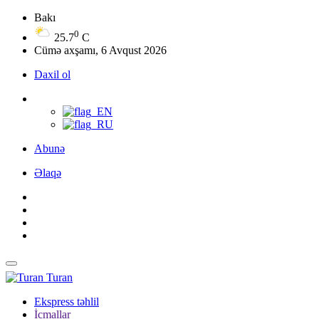
Bakı
0
25.7
C
Cümə axşamı, 6 Avqust 2026
Daxil ol
Abunə
Əlaqə
Turan
Ekspress təhlil
İcmallar