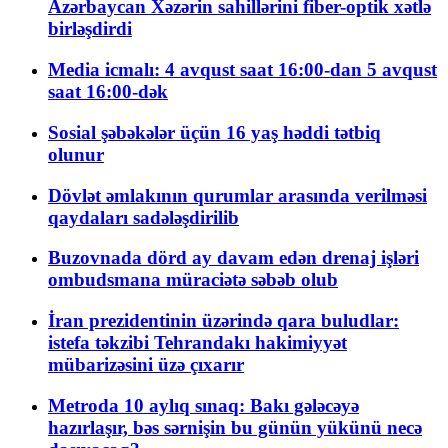
Azərbaycan Xəzərin sahillərini fiber-optik xətlə
birləşdirdi
Media icmalı: 4 avqust saat 16:00-dan 5 avqust
saat 16:00-dək
Sosial şəbəkələr üçün 16 yaş həddi tətbiq
olunur
Dövlət əmlakının qurumlar arasında verilməsi
qaydaları sadələşdirilib
Buzovnada dörd ay davam edən drenaj işləri
ombudsmana müraciətə səbəb olub
İran prezidentinin üzərində qara buludlar:
istefa təkzibi Tehrandakı hakimiyyət
mübarizəsini üzə çıxarır
Metroda 10 aylıq sınaq: Bakı gələcəyə
hazırlaşır, bəs sərnişin bu günün yükünü necə