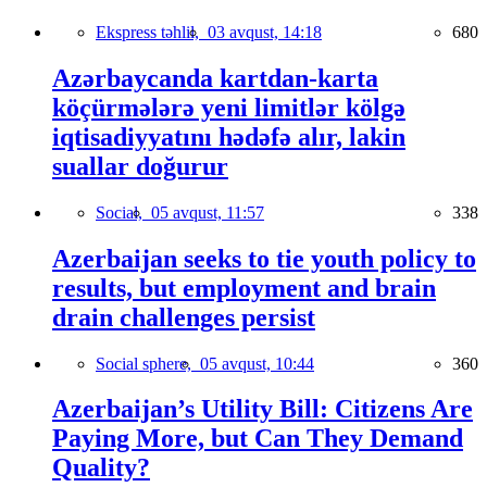
Ekspress təhlil,
03 avqust, 14:18
680
Azərbaycanda kartdan-karta
köçürmələrə yeni limitlər kölgə
iqtisadiyyatını hədəfə alır, lakin
suallar doğurur
Social,
05 avqust, 11:57
338
Azerbaijan seeks to tie youth policy to
results, but employment and brain
drain challenges persist
Social sphere,
05 avqust, 10:44
360
Azerbaijan’s Utility Bill: Citizens Are
Paying More, but Can They Demand
Quality?