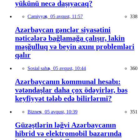
yükünü necə daşıyacaq?
Cəmiyyət,
05 avqust, 11:57
338
Azərbaycan gənclər siyasətini
nəticələrə bağlamağa çalışır, lakin
məşğulluq və beyin axını problemləri
qalır
Sosial sahə,
05 avqust, 10:44
360
Azərbaycanın kommunal hesabı:
vətəndaşlar daha çox ödəyirlər, bəs
keyfiyyət tələb edə bilirlərmi?
Biznes,
05 avqust, 10:39
351
Güzəştlərin ləğvi Azərbaycanın
hibrid və elektromobil bazarında