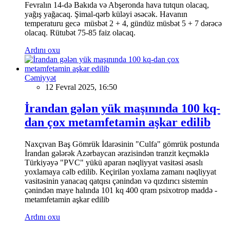
Fevralın 14-də Bakıda və Abşeronda hava tutqun olacaq,
yağış yağacaq. Şimal-qərb küləyi əsəcək. Havanın
temperaturu gecə müsbət 2 + 4, gündüz müsbət 5 + 7 dərəcə
olacaq. Rütubət 75-85 faiz olacaq.
Ardını oxu
Cəmiyyət
12 Fevral 2025, 16:50
İrandan gələn yük maşınında 100 kq-
dan çox metamfetamin aşkar edilib
Naxçıvan Baş Gömrük İdarəsinin "Culfa" gömrük postunda
İrandan gələrək Azərbaycan ərazisindən tranzit keçməklə
Türkiyəyə "PVC" yükü aparan nəqliyyat vasitəsi əsaslı
yoxlamaya cəlb edilib. Keçirilən yoxlama zamanı nəqliyyat
vasitəsinin yanacaq qatqısı çənindən və qızdırıcı sistemin
çənindən maye halında 101 kq 400 qram psixotrop maddə -
metamfetamin aşkar edilib
Ardını oxu