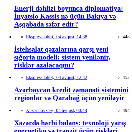
Enerji dəhlizi boyunca diplomatiya:
İnyatsio Kassis nə üçün Bakıya və
Aşqabada səfər edir?
Ekspress təhlil,
04 avqust, 14:38
448
İstehsalat qəzalarına qarşı yeni
sığorta modeli: sistem yenilənir,
risklər azalacaqmı?
Ekspress təhlil,
04 avqust, 12:42
452
Azərbaycan kredit zəmanəti sistemini
regionlar və Qarabağ üçün yeniləyir
Xəzər hövzəsi,
04 avqust, 00:48
494
Xəzərdə hərbi balans: texnoloji yarış
energetika və tranzit üçün riskləri