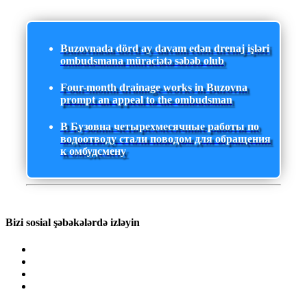
Buzovnada dörd ay davam edən drenaj işləri
ombudsmana müraciətə səbəb olub
Four-month drainage works in Buzovna
prompt an appeal to the ombudsman
В Бузовна четырехмесячные работы по
водоотводу стали поводом для обращения
к омбудсмену
Bizi sosial şəbəkələrdə izləyin