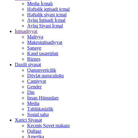
Media İcmalı
Həftəlik iqtisadi icmal
Həftəlik siyasi icmal
Aylıq İqtisadi İcmal
Aylıq Siyasi İcmal
İqtisadiyyat
Maliyyə
Makroiqtisadiyyat
Sənaye
Kənd təsərrüfatı
Biznes
Daxili siyasət
Qanunvericilik
Dövlət quruculuğu
Cəmiyyət
Gender
Din
İnsan Hüquqları
Media
Təhlükəsizlik
Sosial sahə
Xarici Siyasət
Keçmiş Sovet məkanı
Qafqaz
Amerika