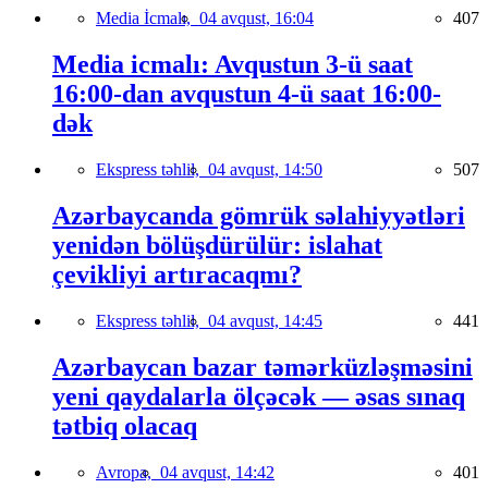
Media İcmalı,
04 avqust, 16:04
407
Media icmalı: Avqustun 3-ü saat
16:00-dan avqustun 4-ü saat 16:00-
dək
Ekspress təhlil,
04 avqust, 14:50
507
Azərbaycanda gömrük səlahiyyətləri
yenidən bölüşdürülür: islahat
çevikliyi artıracaqmı?
Ekspress təhlil,
04 avqust, 14:45
441
Azərbaycan bazar təmərküzləşməsini
yeni qaydalarla ölçəcək — əsas sınaq
tətbiq olacaq
Avropa,
04 avqust, 14:42
401