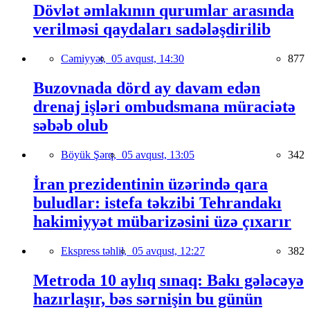
Dövlət əmlakının qurumlar arasında
verilməsi qaydaları sadələşdirilib
Cəmiyyət,
05 avqust, 14:30
877
Buzovnada dörd ay davam edən
drenaj işləri ombudsmana müraciətə
səbəb olub
Böyük Şərq,
05 avqust, 13:05
342
İran prezidentinin üzərində qara
buludlar: istefa təkzibi Tehrandakı
hakimiyyət mübarizəsini üzə çıxarır
Ekspress təhlil,
05 avqust, 12:27
382
Metroda 10 aylıq sınaq: Bakı gələcəyə
hazırlaşır, bəs sərnişin bu günün