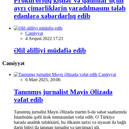
Prokurorluq kişilər və qadınlar üçün
ayrı çimərliklərin yaradılmasını tələb
edənlərə xəbərdarlıq edib
Cəmiyyət
4 Avqust 2022 17:21
Əlil əlilliyi müdafiə edib
Cəmiyyət
Cəmiyyət
6 Mart 2025, 20:06
Tanınmış jurnalist Mayis Əlizadə
vəfat edib
Tanınmış jurnalist Mayis Əlizadə martın 6-da səhər saatlarında
İstanbulda qəfil ürək tutmasından vəfat edib. O Türkiyə
barədə analitik təfəkkürü, bu ölkənin tarixi və siyasəti ilə bağlı
dərin biliyi ilə tanınan jurnalist və tərcüməçi idi.