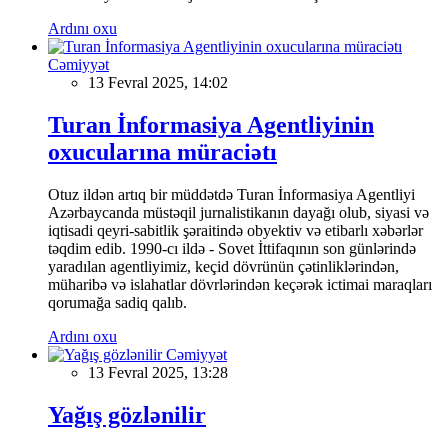
Ardını oxu
Cəmiyyət
13 Fevral 2025, 14:02
Turan İnformasiya Agentliyinin
oxucularına müraciətı
Otuz ildən artıq bir müddətdə Turan İnformasiya Agentliyi
Azərbaycanda müstəqil jurnalistikanın dayağı olub, siyasi və
iqtisadi qeyri-sabitlik şəraitində obyektiv və etibarlı xəbərlər
təqdim edib. 1990-cı ildə - Sovet İttifaqının son günlərində
yaradılan agentliyimiz, keçid dövrünün çətinliklərindən,
müharibə və islahatlar dövrlərindən keçərək ictimai maraqları
qorumağa sadiq qalıb.
Ardını oxu
Cəmiyyət
13 Fevral 2025, 13:28
Yağış gözlənilir