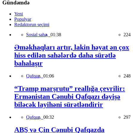
Gündəmdə
Yeni
Populyar
Redaktorun seçimi
Sosial sahə,
01:38
224
Əməkhaqları artır, lakin həyat ən çox
hiss edilən sahələrdə daha sürətlə
bahalaşır
Qafqaz,
01:06
248
“Tramp marşrutu” reallığa çevrilir:
Ermənistan Cənubi Qafqazı dəyişə
biləcək layihəni sürətləndirir
Qafqaz,
00:32
297
ABŞ və Çin Cənubi Qafqazda