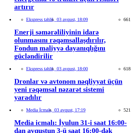
artırır
Ekspress təhlil,
03 avqust, 18:09
661
Enerji səmərəliliyinin idarə
olunmasını rəqəmsallaşdırılır,
Fondun maliyyə dayanıqlığını
gücləndirilir
Ekspress təhlil,
03 avqust, 18:00
618
Dronlar və avtonom nəqliyyat üçün
yeni rəqəmsal nəzarət sistemi
yaradılır
Media İcmalı,
03 avqust, 17:19
521
Media icmalı: İyulun 31-i saat 16:00-
dan avqustun 3-ü saat 16:00-dək