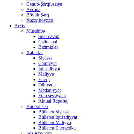
Cənub-Şərqi Asiya
Avropa
Böyük Şərq
Xəzər hövzəsi
Arxiv
Müsahibə
Sual-cavab
Çətin sual
Bizimkiler
Xəbərlər
Siyasət
Cəmiyyət
İqtisadiyyat
Maliyyə
Enerji
Dünyada
Mədəniyyət
Foto sessiyalar
Aktual Reportaj
Buraxılışlar
Bülleten Siyasət
Bülleten İqtisadiyyat
Bülleten Maliyyə
Bülleten Energetika
Söz istəyirəm