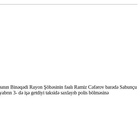
sının Binəqədi Rayon Şöbəsinin fəalı Ramiz Cəfərov barədə Sabunçu
abrın 3- də işə getdiyi taksidə saxlayıb polis bölməsinə