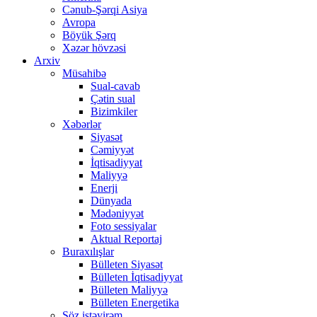
Cənub-Şərqi Asiya
Avropa
Böyük Şərq
Xəzər hövzəsi
Arxiv
Müsahibə
Sual-cavab
Çətin sual
Bizimkiler
Xəbərlər
Siyasət
Cəmiyyət
İqtisadiyyat
Maliyyə
Enerji
Dünyada
Mədəniyyət
Foto sessiyalar
Aktual Reportaj
Buraxılışlar
Bülleten Siyasət
Bülleten İqtisadiyyat
Bülleten Maliyyə
Bülleten Energetika
Söz istəyirəm