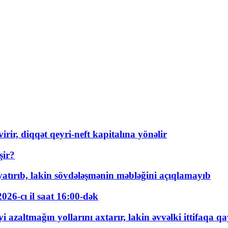
rir, diqqət qeyri-neft kapitalına yönəlir
şir?
tırıb, lakin sövdələşmənin məbləğini açıqlamayıb
026-cı il saat 16:00-dək
 azaltmağın yollarını axtarır, lakin əvvəlki ittifaqa qa