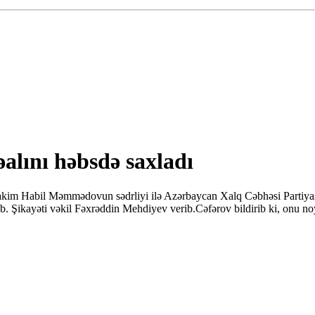
lını həbsdə saxladı
kim Habil Məmmədovun sədrliyi ilə Azərbaycan Xalq Cəbhəsi Partiya
b. Şikayəti vəkil Fəxrəddin Mehdiyev verib.Cəfərov bildirib ki, onu noy