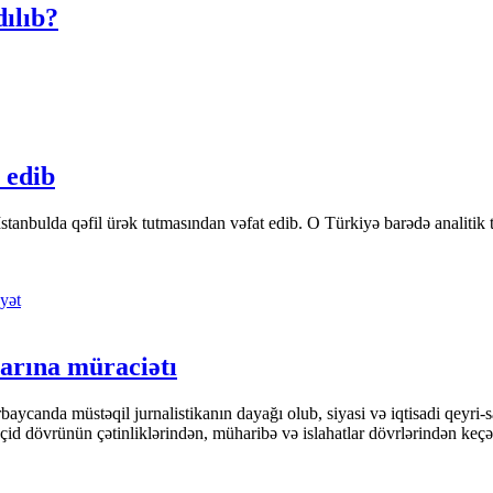
ılıb?
 edib
tanbulda qəfil ürək tutmasından vəfat edib. O Türkiyə barədə analitik təfə
yət
arına müraciətı
ycanda müstəqil jurnalistikanın dayağı olub, siyasi və iqtisadi qeyri-sa
keçid dövrünün çətinliklərindən, müharibə və islahatlar dövrlərindən keç