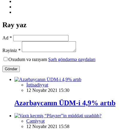
Rəy yaz
Ad *
Rəyiniz *
Oxudum və razıyam
Şərh göndərmə qaydaları
Göndər
İqtisadiyyat
12 Noyabr 2021 15:30
Azərbaycanın ÜDM-i 4,9% artıb
Cəmiyyət
12 Noyabr 2021 15:58