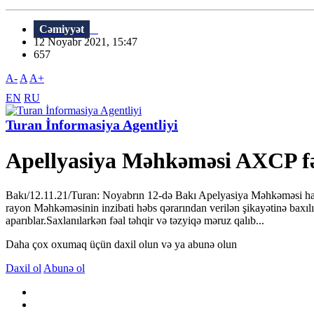
Cəmiyyət
12 Noyabr 2021, 15:47
657
A-
A
A+
EN
RU
Turan İnformasiya Agentliyi
Apellyasiya Məhkəməsi AXCP fəa
Bakı/12.11.21/Turan: Noyabrın 12-də Bakı Apelyasiya Məhkəməsi ha
rayon Məhkəməsinin inzibati həbs qərarından verilən şikayətinə baxılı
aparıblar.Saxlanılarkən fəal təhqir və təzyiqə məruz qalıb...
Daha çox oxumaq üçün daxil olun və ya abunə olun
Daxil ol
Abunə ol