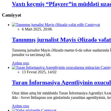
Vaxtı keçmiş “Pfayzer”in müddəti uzad
Cəmiyyət
Cəmiyyət
6 Mart 2025, 20:06
Tanınmış jurnalist Mayis Əlizadə vəfat
Tanınmış jurnalist Mayis Əlizadə martın 6-da səhər saatlarında İs
jurnalist və tərcüməçi idi.
Ardını oxu
Cəmiy
13 Fevral 2025, 14:02
Turan İnformasiya Agentliyinin oxucul
Otuz ildən artıq bir müddətdə Turan İnformasiya Agentliyi Azərba
ildə - Sovet İttifaqının son günlərində yaradılan agentliyimiz, 
Ardını oxu
Cəmiyyət