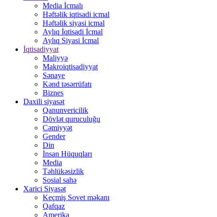
Media İcmalı
Həftəlik iqtisadi icmal
Həftəlik siyasi icmal
Aylıq İqtisadi İcmal
Aylıq Siyasi İcmal
İqtisadiyyat
Maliyyə
Makroiqtisadiyyat
Sənaye
Kənd təsərrüfatı
Biznes
Daxili siyasət
Qanunvericilik
Dövlət quruculuğu
Cəmiyyət
Gender
Din
İnsan Hüquqları
Media
Təhlükəsizlik
Sosial sahə
Xarici Siyasət
Keçmiş Sovet məkanı
Qafqaz
Amerika