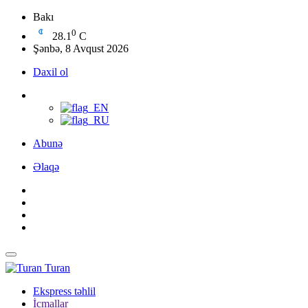
Bakı
0
28.1
C
Şənbə, 8 Avqust 2026
Daxil ol
Abunə
Əlaqə
Turan
Ekspress təhlil
İcmallar