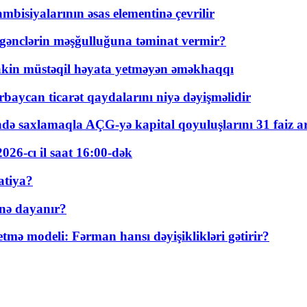
bisiyalarının əsas elementinə çevrilir
 gənclərin məşğulluğuna təminat vermir?
kin müstəqil həyata yetməyən əməkhaqqı
rbaycan ticarət qaydalarını niyə dəyişməlidir
ində saxlamaqla AÇG-yə kapital qoyuluşlarını 31 faiz ar
026-cı il saat 16:00-dək
atiya?
nə dayanır?
ə modeli: Fərman hansı dəyişiklikləri gətirir?