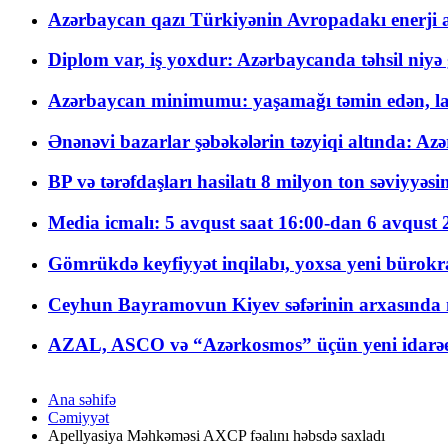
Azərbaycan qazı Türkiyənin Avropadakı enerji am
Diplom var, iş yoxdur: Azərbaycanda təhsil niyə
Azərbaycan minimumu: yaşamağı təmin edən, la
Ənənəvi bazarlar şəbəkələrin təzyiqi altında: Azə
BP və tərəfdaşları hasilatı 8 milyon ton səviyyəs
Media icmalı: 5 avqust saat 16:00-dan 6 avqust 2
Gömrükdə keyfiyyət inqilabı, yoxsa yeni bürokr
Ceyhun Bayramovun Kiyev səfərinin arxasında 
AZAL, ASCO və “Azərkosmos” üçün yeni idarəetm
Ana səhifə
Cəmiyyət
Apellyasiya Məhkəməsi AXCP fəalını həbsdə saxladı