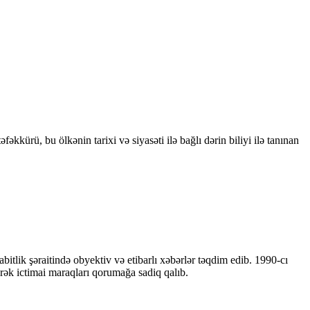
kkürü, bu ölkənin tarixi və siyasəti ilə bağlı dərin biliyi ilə tanınan
bitlik şəraitində obyektiv və etibarlı xəbərlər təqdim edib. 1990-cı
ərək ictimai maraqları qorumağa sadiq qalıb.