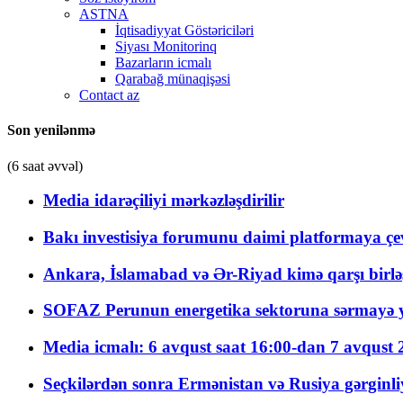
ASTNA
İqtisadiyyat Göstəriciləri
Siyası Monitorinq
Bazarların icmalı
Qarabağ münaqişəsi
Contact az
Son yenilənmə
(6 saat əvvəl)
Media idarəçiliyi mərkəzləşdirilir
Bakı investisiya forumunu daimi platformaya çevi
Ankara, İslamabad və Ər-Riyad kimə qarşı birlə
SOFAZ Perunun energetika sektoruna sərmayə ya
Media icmalı: 6 avqust saat 16:00-dan 7 avqust 2
Seçkilərdən sonra Ermənistan və Rusiya gərginliyi