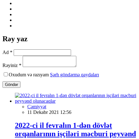
Rəy yaz
Ad *
Rəyiniz *
Oxudum və razıyam
Şərh göndərmə qaydaları
Göndər
Cəmiyyət
11 Dekabr 2021 12:56
2022-ci il fevralın 1-dən dövlət
orqanlarının işçiləri məcburi peyvənd