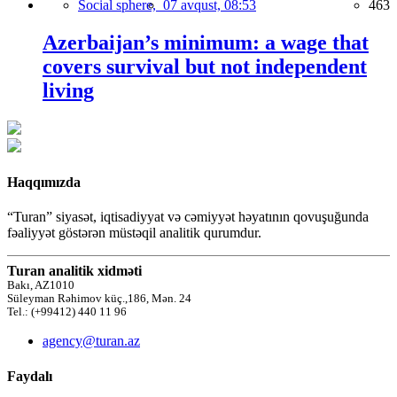
Social sphere,
07 avqust, 08:53
463
Azerbaijan’s minimum: a wage that
covers survival but not independent
living
Haqqımızda
“Turan” siyasət, iqtisadiyyat və cəmiyyət həyatının qovuşuğunda
fəaliyyət göstərən müstəqil analitik qurumdur.
Turan analitik xidməti
Bakı, AZ1010
Süleyman Rəhimov küç.,186, Mən. 24
Tel.: (+99412) 440 11 96
agency@turan.az
Faydalı