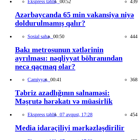
Ekspress təhlil,
00:52
439
Azərbaycanda 65 min vakansiya niyə
doldurulmamış qalır?
Sosial sahə,
00:50
444
Bakı metrosunun xətlərinin
ayrılması: nəqliyyat böhranından
necə qaçmaq olar?
Cəmiyyət,
00:41
368
Təbriz azadlığının salnaməsi:
Məşrutə hərəkatı və müasirlik
Ekspress təhlil,
07 avqust, 17:28
454
Media idarəçiliyi mərkəzləşdirilir