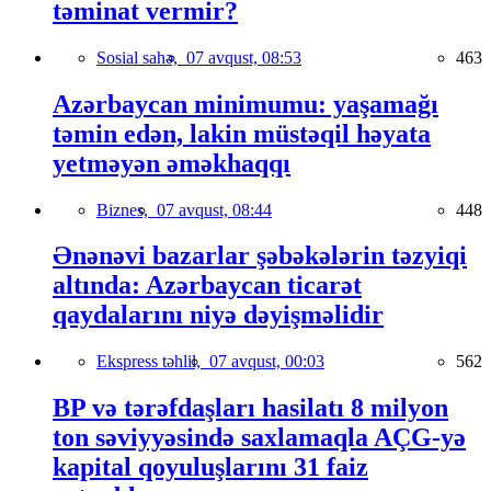
təminat vermir?
Sosial sahə,
07 avqust, 08:53
463
Azərbaycan minimumu: yaşamağı
təmin edən, lakin müstəqil həyata
yetməyən əməkhaqqı
Biznes,
07 avqust, 08:44
448
Ənənəvi bazarlar şəbəkələrin təzyiqi
altında: Azərbaycan ticarət
qaydalarını niyə dəyişməlidir
Ekspress təhlil,
07 avqust, 00:03
562
BP və tərəfdaşları hasilatı 8 milyon
ton səviyyəsində saxlamaqla AÇG-yə
kapital qoyuluşlarını 31 faiz