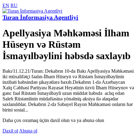
EN
RU
Turan İnformasiya Agentliyi
Apellyasiya Məhkəməsi İlham
Hüseyn və Rüstəm
İsmayılbəylini həbsdə saxlayıb
Bakı/11.12.21/Turan: Dekabrın 10-da Bakı Apellyasiya Məhkəməsi
iki müxalifətçi fəalın-İlham Hüseyn və Rüstəm İsmayılbəylinin
inzibati həbsindən şikayətlərə baxıb.Dekabrın 1-də Azərbaycan
Xalq Cəbhəsi Partiyası Rəyasət Heyətinin üzvü İlham Hüseynov və
gənc fəal Rüstəm İsmayılbəyli uzun müddət həbsdə aclıq edən
Saleh Rüstəmlinin müdafiəsinə yönəlmiş aksiya ilə əlaqədar
saxlanılıblar. Dekabrın 2-də Səbayel Rayon Məhkəməsi onların hər
birini sosial...
Daha çox oxumaq üçün daxil olun və ya abunə olun
Daxil ol
Abunə ol