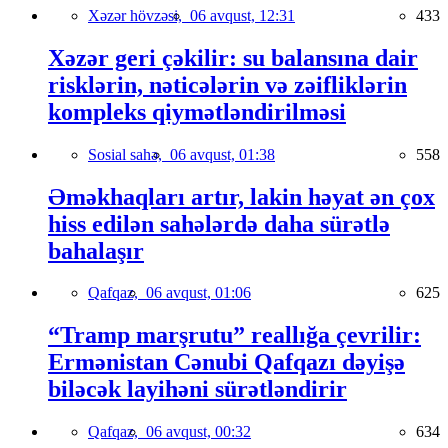
Xəzər hövzəsi,
06 avqust, 12:31
433
Xəzər geri çəkilir: su balansına dair
risklərin, nəticələrin və zəifliklərin
kompleks qiymətləndirilməsi
Sosial sahə,
06 avqust, 01:38
558
Əməkhaqları artır, lakin həyat ən çox
hiss edilən sahələrdə daha sürətlə
bahalaşır
Qafqaz,
06 avqust, 01:06
625
“Tramp marşrutu” reallığa çevrilir:
Ermənistan Cənubi Qafqazı dəyişə
biləcək layihəni sürətləndirir
Qafqaz,
06 avqust, 00:32
634