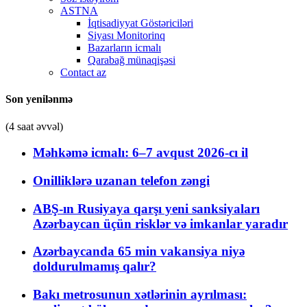
ASTNA
İqtisadiyyat Göstəriciləri
Siyası Monitorinq
Bazarların icmalı
Qarabağ münaqişəsi
Contact az
Son yenilənmə
(4 saat əvvəl)
Məhkəmə icmalı: 6–7 avqust 2026-cı il
Onilliklərə uzanan telefon zəngi
ABŞ-ın Rusiyaya qarşı yeni sanksiyaları
Azərbaycan üçün risklər və imkanlar yaradır
Azərbaycanda 65 min vakansiya niyə
doldurulmamış qalır?
Bakı metrosunun xətlərinin ayrılması: