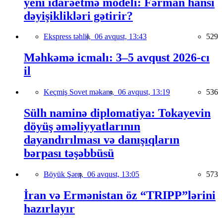
yeni idarəetmə modeli: Fərman hansı
dəyişiklikləri gətirir?
Ekspress təhlil,
06 avqust, 13:43
529
Məhkəmə icmalı: 3–5 avqust 2026-cı
il
Keçmiş Sovet məkanı,
06 avqust, 13:19
536
Sülh naminə diplomatiya: Tokayevin
döyüş əməliyyatlarının
dayandırılması və danışıqların
bərpası təşəbbüsü
Böyük Şərq,
06 avqust, 13:05
573
İran və Ermənistan öz “TRIPP”lərini
hazırlayır