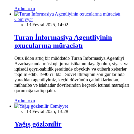
Ardını oxu
Cəmiyyət
13 Fevral 2025, 14:02
Turan İnformasiya Agentliyinin
oxucularına müraciətı
Otuz ildən artıq bir müddətdə Turan İnformasiya Agentliyi
Azərbaycanda müstəqil jurnalistikanın dayağı olub, siyasi və
iqtisadi qeyri-sabitlik şəraitində obyektiv və etibarlı xəbərlər
təqdim edib. 1990-cı ildə - Sovet İttifaqının son günlərində
yaradılan agentliyimiz, keçid dövrünün çətinliklərindən,
müharibə və islahatlar dövrlərindən keçərək ictimai maraqları
qorumağa sadiq qalıb.
Ardını oxu
Cəmiyyət
13 Fevral 2025, 13:28
Yağış gözlənilir