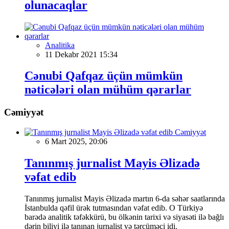
olunacaqlar
Analitika
11 Dekabr 2021 15:34
Cənubi Qafqaz üçün mümkün
nəticələri olan mühüm qərarlar
Cəmiyyət
Cəmiyyət
6 Mart 2025, 20:06
Tanınmış jurnalist Mayis Əlizadə
vəfat edib
Tanınmış jurnalist Mayis Əlizadə martın 6-da səhər saatlarında
İstanbulda qəfil ürək tutmasından vəfat edib. O Türkiyə
barədə analitik təfəkkürü, bu ölkənin tarixi və siyasəti ilə bağlı
dərin biliyi ilə tanınan jurnalist və tərcüməçi idi.