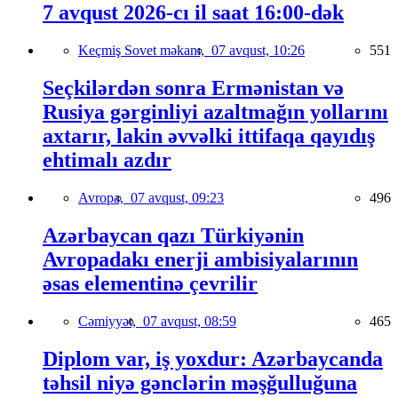
7 avqust 2026-cı il saat 16:00-dək
Keçmiş Sovet məkanı,
07 avqust, 10:26
551
Seçkilərdən sonra Ermənistan və
Rusiya gərginliyi azaltmağın yollarını
axtarır, lakin əvvəlki ittifaqa qayıdış
ehtimalı azdır
Avropa,
07 avqust, 09:23
496
Azərbaycan qazı Türkiyənin
Avropadakı enerji ambisiyalarının
əsas elementinə çevrilir
Cəmiyyət,
07 avqust, 08:59
465
Diplom var, iş yoxdur: Azərbaycanda
təhsil niyə gənclərin məşğulluğuna