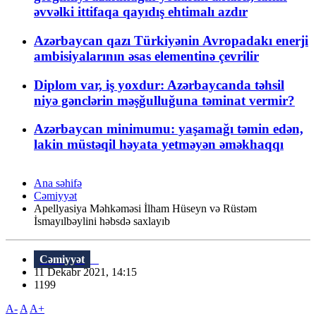
əvvəlki ittifaqa qayıdış ehtimalı azdır
Azərbaycan qazı Türkiyənin Avropadakı enerji
ambisiyalarının əsas elementinə çevrilir
Diplom var, iş yoxdur: Azərbaycanda təhsil
niyə gənclərin məşğulluğuna təminat vermir?
Azərbaycan minimumu: yaşamağı təmin edən,
lakin müstəqil həyata yetməyən əməkhaqqı
Ana səhifə
Cəmiyyət
Apellyasiya Məhkəməsi İlham Hüseyn və Rüstəm
İsmayılbəylini həbsdə saxlayıb
Cəmiyyət
11 Dekabr 2021, 14:15
1199
A-
A
A+