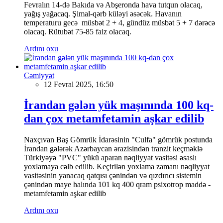
Fevralın 14-də Bakıda və Abşeronda hava tutqun olacaq,
yağış yağacaq. Şimal-qərb küləyi əsəcək. Havanın
temperaturu gecə müsbət 2 + 4, gündüz müsbət 5 + 7 dərəcə
olacaq. Rütubət 75-85 faiz olacaq.
Ardını oxu
Cəmiyyət
12 Fevral 2025, 16:50
İrandan gələn yük maşınında 100 kq-
dan çox metamfetamin aşkar edilib
Naxçıvan Baş Gömrük İdarəsinin "Culfa" gömrük postunda
İrandan gələrək Azərbaycan ərazisindən tranzit keçməklə
Türkiyəyə "PVC" yükü aparan nəqliyyat vasitəsi əsaslı
yoxlamaya cəlb edilib. Keçirilən yoxlama zamanı nəqliyyat
vasitəsinin yanacaq qatqısı çənindən və qızdırıcı sistemin
çənindən maye halında 101 kq 400 qram psixotrop maddə -
metamfetamin aşkar edilib
Ardını oxu