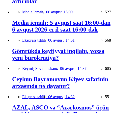
artırıblar
Media İcmalı,
06 avqust, 15:09
527
Media icmalı: 5 avqust saat 16:00-dan
6 avqust 2026-cı il saat 16:00-dək
Ekspress təhlil,
06 avqust, 14:51
568
Gömrükdə keyfiyyət inqilabı, yoxsa
yeni bürokratiya?
Keçmiş Sovet məkanı,
06 avqust, 14:37
605
Ceyhun Bayramovun Kiyev səfərinin
arxasında nə dayanır?
Ekspress təhlil,
06 avqust, 14:32
551
AZAL, ASCO və “Azərkosmos” üçün