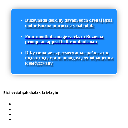
Buzovnada dörd ay davam edən drenaj işləri
ombudsmana müraciətə səbəb olub
Four-month drainage works in Buzovna
prompt an appeal to the ombudsman
В Бузовна четырехмесячные работы по
водоотводу стали поводом для обращения
к омбудсмену
Bizi sosial şəbəkələrdə izləyin