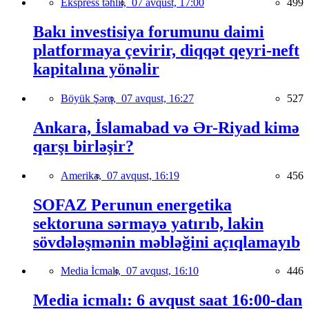
Ekspress təhlil,
07 avqust, 17:00
499
Bakı investisiya forumunu daimi
platformaya çevirir, diqqət qeyri-neft
kapitalına yönəlir
Böyük Şərq,
07 avqust, 16:27
527
Ankara, İslamabad və Ər-Riyad kimə
qarşı birləşir?
Amerika,
07 avqust, 16:19
456
SOFAZ Perunun energetika
sektoruna sərmayə yatırıb, lakin
sövdələşmənin məbləğini açıqlamayıb
Media İcmalı,
07 avqust, 16:10
446
Media icmalı: 6 avqust saat 16:00-dan