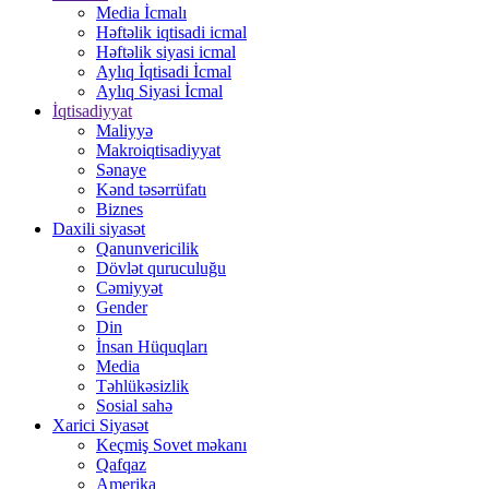
Media İcmalı
Həftəlik iqtisadi icmal
Həftəlik siyasi icmal
Aylıq İqtisadi İcmal
Aylıq Siyasi İcmal
İqtisadiyyat
Maliyyə
Makroiqtisadiyyat
Sənaye
Kənd təsərrüfatı
Biznes
Daxili siyasət
Qanunvericilik
Dövlət quruculuğu
Cəmiyyət
Gender
Din
İnsan Hüquqları
Media
Təhlükəsizlik
Sosial sahə
Xarici Siyasət
Keçmiş Sovet məkanı
Qafqaz
Amerika