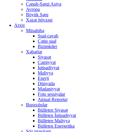
Cənub-Şərqi Asiya
Avropa
Böyük Şərq
Xəzər hövzəsi
Arxiv
Müsahibə
Sual-cavab
Çətin sual
Bizimkiler
Xəbərlər
Siyasət
Cəmiyyət
İqtisadiyyat
Maliyyə
Enerji
Dünyada
Mədəniyyət
Foto sessiyalar
Aktual Reportaj
Buraxılışlar
Bülleten Siyasət
Bülleten İqtisadiyyat
Bülleten Maliyyə
Bülleten Energetika
Söz istəyirəm