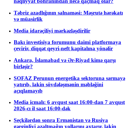
nəqliyyat böhranından necə qaçmaq olar?
Təbriz azadlığının salnaməsi: Məşrutə hərəkatı
və müasirlik
Media idarəçiliyi mərkəzləşdirilir
Bakı investisiya forumunu daimi platformaya
çevirir, diqqət qeyri-neft kapitalına yönəlir
Ankara, İslamabad və Ər-Riyad kimə qarşı
birləşir?
SOFAZ Perunun energetika sektoruna sərmayə
yatırıb, lakin sövdələşmənin məbləğini
açıqlamayıb
Media icmalı: 6 avqust saat 16:00-dan 7 avqust
2026-cı il saat 16:00-dək
Seçkilərdən sonra Ermənistan və Rusiya
gərginliyi azaltmağın yollarını axtarır, lakin