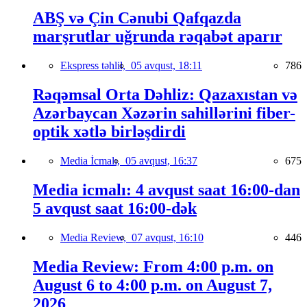
ABŞ və Çin Cənubi Qafqazda
marşrutlar uğrunda rəqabət aparır
Ekspress təhlil,
05 avqust, 18:11
786
Rəqəmsal Orta Dəhliz: Qazaxıstan və
Azərbaycan Xəzərin sahillərini fiber-
optik xətlə birləşdirdi
Media İcmalı,
05 avqust, 16:37
675
Media icmalı: 4 avqust saat 16:00-dan
5 avqust saat 16:00-dək
Media Review,
07 avqust, 16:10
446
Media Review: From 4:00 p.m. on
August 6 to 4:00 p.m. on August 7,
2026