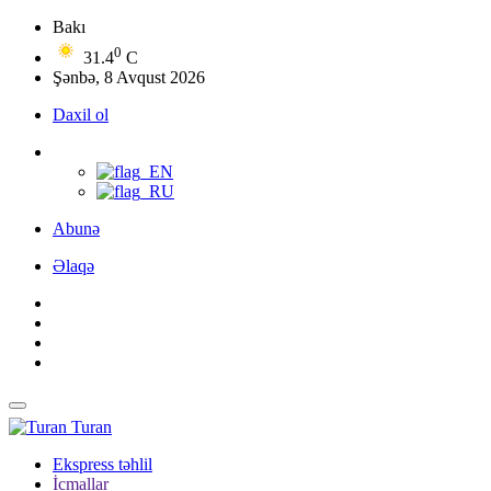
Bakı
0
31.4
C
Şənbə, 8 Avqust 2026
Daxil ol
Abunə
Əlaqə
Turan
Ekspress təhlil
İcmallar