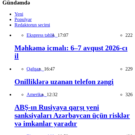
Gündəmdə
Yeni
Populyar
Redaktorun seçimi
Ekspress təhlil,
17:07
222
Məhkəmə icmalı: 6–7 avqust 2026-cı
il
Qafqaz,
16:47
229
Onilliklərə uzanan telefon zəngi
Amerika,
12:32
326
ABŞ-ın Rusiyaya qarşı yeni
sanksiyaları Azərbaycan üçün risklər
və imkanlar yaradır