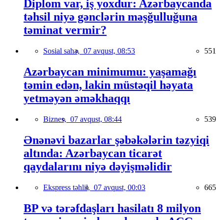
Diplom var, iş yoxdur: Azərbaycanda
təhsil niyə gənclərin məşğulluğuna
təminat vermir?
Sosial sahə,
07 avqust, 08:53
551
Azərbaycan minimumu: yaşamağı
təmin edən, lakin müstəqil həyata
yetməyən əməkhaqqı
Biznes,
07 avqust, 08:44
539
Ənənəvi bazarlar şəbəkələrin təzyiqi
altında: Azərbaycan ticarət
qaydalarını niyə dəyişməlidir
Ekspress təhlil,
07 avqust, 00:03
665
BP və tərəfdaşları hasilatı 8 milyon