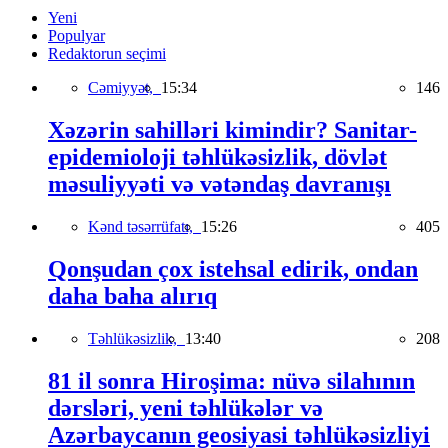
Yeni
Populyar
Redaktorun seçimi
Cəmiyyət,
15:34
146
Xəzərin sahilləri kimindir? Sanitar-
epidemioloji təhlükəsizlik, dövlət
məsuliyyəti və vətəndaş davranışı
Kənd təsərrüfatı,
15:26
405
Qonşudan çox istehsal edirik, ondan
daha baha alırıq
Təhlükəsizlik,
13:40
208
81 il sonra Hiroşima: nüvə silahının
dərsləri, yeni təhlükələr və
Azərbaycanın geosiyasi təhlükəsizliyi