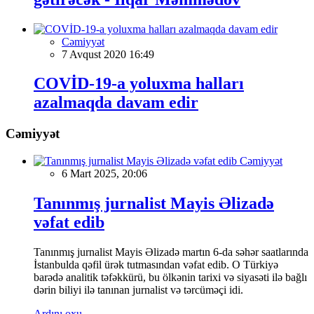
Cəmiyyət
7 Avqust 2020 16:49
COVİD-19-a yoluxma halları
azalmaqda davam edir
Cəmiyyət
Cəmiyyət
6 Mart 2025, 20:06
Tanınmış jurnalist Mayis Əlizadə
vəfat edib
Tanınmış jurnalist Mayis Əlizadə martın 6-da səhər saatlarında
İstanbulda qəfil ürək tutmasından vəfat edib. O Türkiyə
barədə analitik təfəkkürü, bu ölkənin tarixi və siyasəti ilə bağlı
dərin biliyi ilə tanınan jurnalist və tərcüməçi idi.
Ardını oxu