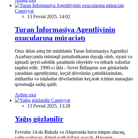
Cəmiyyət
13 Fevral 2025, 14:02
Turan İnformasiya Agentliyinin
oxucularına müraciətı
Otuz ildən artıq bir müddətdə Turan İnformasiya Agentliyi
Azərbaycanda müstəqil jurnalistikanın dayağı olub, siyasi və
iqtisadi qeyri-sabitlik şəraitində obyektiv və etibarlı xəbərlər
təqdim edib. 1990-cı ildə - Sovet İttifaqının son günlərində
yaradılan agentliyimiz, keçid dövrünün çətinliklərindən,
müharibə və islahatlar dövrlərindən keçərək ictimai maraqları
qorumağa sadiq qalıb.
Ardını oxu
Cəmiyyət
13 Fevral 2025, 13:28
Yağış gözlənilir
Fevralın 14-də Bakıda və Abşeronda hava tutqun olacaq,
yağış yağacaq. Şimal-qərb küləyi əsəcək. Havanın