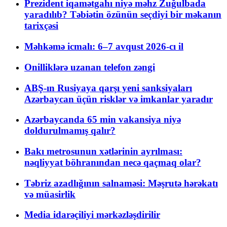
Prezident iqamətgahı niyə məhz Zuğulbada
yaradılıb? Təbiətin özünün seçdiyi bir məkanın
tarixçəsi
Məhkəmə icmalı: 6–7 avqust 2026-cı il
Onilliklərə uzanan telefon zəngi
ABŞ-ın Rusiyaya qarşı yeni sanksiyaları
Azərbaycan üçün risklər və imkanlar yaradır
Azərbaycanda 65 min vakansiya niyə
doldurulmamış qalır?
Bakı metrosunun xətlərinin ayrılması:
nəqliyyat böhranından necə qaçmaq olar?
Təbriz azadlığının salnaməsi: Məşrutə hərəkatı
və müasirlik
Media idarəçiliyi mərkəzləşdirilir