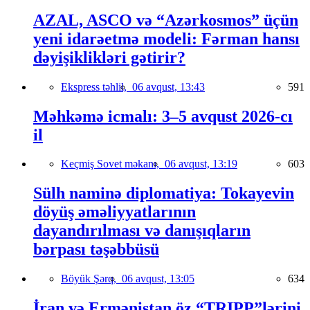
AZAL, ASCO və “Azərkosmos” üçün
yeni idarəetmə modeli: Fərman hansı
dəyişiklikləri gətirir?
Ekspress təhlil,
06 avqust, 13:43
591
Məhkəmə icmalı: 3–5 avqust 2026-cı
il
Keçmiş Sovet məkanı,
06 avqust, 13:19
603
Sülh naminə diplomatiya: Tokayevin
döyüş əməliyyatlarının
dayandırılması və danışıqların
bərpası təşəbbüsü
Böyük Şərq,
06 avqust, 13:05
634
İran və Ermənistan öz “TRIPP”lərini