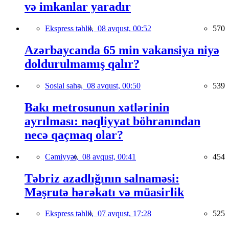
və imkanlar yaradır
Ekspress təhlil,
08 avqust, 00:52
570
Azərbaycanda 65 min vakansiya niyə
doldurulmamış qalır?
Sosial sahə,
08 avqust, 00:50
539
Bakı metrosunun xətlərinin
ayrılması: nəqliyyat böhranından
necə qaçmaq olar?
Cəmiyyət,
08 avqust, 00:41
454
Təbriz azadlığının salnaməsi:
Məşrutə hərəkatı və müasirlik
Ekspress təhlil,
07 avqust, 17:28
525