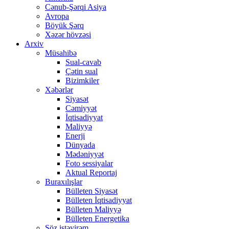
Cənub-Şərqi Asiya
Avropa
Böyük Şərq
Xəzər hövzəsi
Arxiv
Müsahibə
Sual-cavab
Çətin sual
Bizimkiler
Xəbərlər
Siyasət
Cəmiyyət
İqtisadiyyat
Maliyyə
Enerji
Dünyada
Mədəniyyət
Foto sessiyalar
Aktual Reportaj
Buraxılışlar
Bülleten Siyasət
Bülleten İqtisadiyyat
Bülleten Maliyyə
Bülleten Energetika
Söz istəyirəm