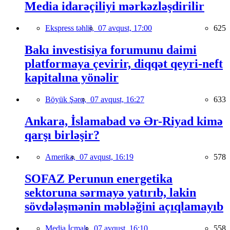
Media idarəçiliyi mərkəzləşdirilir
Ekspress təhlil,
07 avqust, 17:00
625
Bakı investisiya forumunu daimi
platformaya çevirir, diqqət qeyri-neft
kapitalına yönəlir
Böyük Şərq,
07 avqust, 16:27
633
Ankara, İslamabad və Ər-Riyad kimə
qarşı birləşir?
Amerika,
07 avqust, 16:19
578
SOFAZ Perunun energetika
sektoruna sərmayə yatırıb, lakin
sövdələşmənin məbləğini açıqlamayıb
Media İcmalı,
07 avqust, 16:10
558