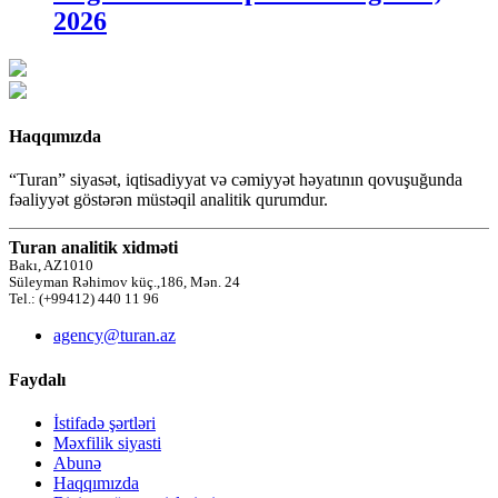
2026
Haqqımızda
“Turan” siyasət, iqtisadiyyat və cəmiyyət həyatının qovuşuğunda
fəaliyyət göstərən müstəqil analitik qurumdur.
Turan analitik xidməti
Bakı, AZ1010
Süleyman Rəhimov küç.,186, Mən. 24
Tel.: (+99412) 440 11 96
agency@turan.az
Faydalı
İstifadə şərtləri
Məxfilik siyasti
Abunə
Haqqımızda