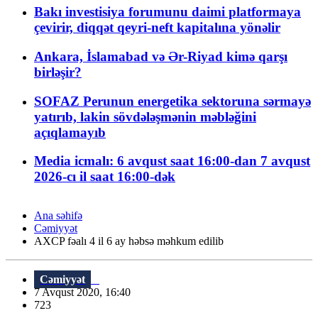
Bakı investisiya forumunu daimi platformaya
çevirir, diqqət qeyri-neft kapitalına yönəlir
Ankara, İslamabad və Ər-Riyad kimə qarşı
birləşir?
SOFAZ Perunun energetika sektoruna sərmayə
yatırıb, lakin sövdələşmənin məbləğini
açıqlamayıb
Media icmalı: 6 avqust saat 16:00-dan 7 avqust
2026-cı il saat 16:00-dək
Ana səhifə
Cəmiyyət
AXCP fəalı 4 il 6 ay həbsə məhkum edilib
Cəmiyyət
7 Avqust 2020, 16:40
723