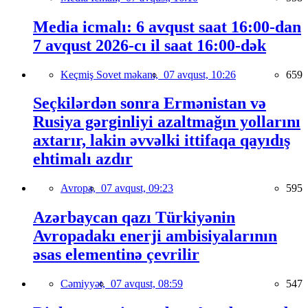
Media icmalı: 6 avqust saat 16:00-dan
7 avqust 2026-cı il saat 16:00-dək
Keçmiş Sovet məkanı,
07 avqust, 10:26
659
Seçkilərdən sonra Ermənistan və
Rusiya gərginliyi azaltmağın yollarını
axtarır, lakin əvvəlki ittifaqa qayıdış
ehtimalı azdır
Avropa,
07 avqust, 09:23
595
Azərbaycan qazı Türkiyənin
Avropadakı enerji ambisiyalarının
əsas elementinə çevrilir
Cəmiyyət,
07 avqust, 08:59
547