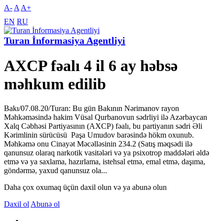
A-
A
A+
EN
RU
Turan İnformasiya Agentliyi
AXCP fəalı 4 il 6 ay həbsə
məhkum edilib
Bakı/07.08.20/Turan: Bu gün Bakının Nərimanov rayon
Məhkəməsində hakim Vüsal Qurbanovun sədrliyi ilə Azərbaycan
Xalq Cəbhəsi Partiyasının (AXCP) fəalı, bu partiyanın sədri Əli
Kərimlinin sürücüsü Paşa Umudov barəsində hökm oxunub.
Məhkəmə onu Cinayət Məcəlləsinin 234.2 (Satış məqsədi ilə
qanunsuz olaraq narkotik vasitələri və ya psixotrop maddələri əldə
etmə və ya saxlama, hazırlama, istehsal etmə, emal etmə, daşıma,
göndərmə, yaxud qanunsuz ola...
Daha çox oxumaq üçün daxil olun və ya abunə olun
Daxil ol
Abunə ol