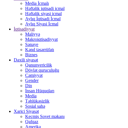
Media İcmalı
Həftəlik iqtisadi icmal
Həftəlik siyasi icmal
Aylıq İqtisadi İcmal
Aylıq Siyasi İcmal
İqtisadiyyat
Maliyyə
Makroiqtisadiyyat
Sənaye
Kənd təsərrüfatı
Biznes
Daxili siyasət
Qanunvericilik
Dövlət quruculuğu
Cəmiyyət
Gender
Din
İnsan Hüquqları
Media
Təhlükəsizlik
Sosial sahə
Xarici Siyasət
Keçmiş Sovet məkanı
Qafqaz
Amerika