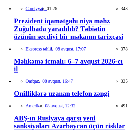
Cəmiyyət,
01:26
348
Prezident iqamətgahı niyə məhz
Zuğulbada yaradılıb? Təbiətin
özünün seçdiyi bir məkanın tarixçəsi
Ekspress təhlil,
08 avqust, 17:07
378
Məhkəmə icmalı: 6–7 avqust 2026-cı
il
Qafqaz,
08 avqust, 16:47
335
Onilliklərə uzanan telefon zəngi
Amerika,
08 avqust, 12:32
491
ABŞ-ın Rusiyaya qarşı yeni
sanksiyaları Azərbaycan üçün risklər