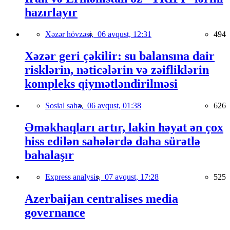
hazırlayır
Xəzər hövzəsi,
06 avqust, 12:31
494
Xəzər geri çəkilir: su balansına dair
risklərin, nəticələrin və zəifliklərin
kompleks qiymətləndirilməsi
Sosial sahə,
06 avqust, 01:38
626
Əməkhaqları artır, lakin həyat ən çox
hiss edilən sahələrdə daha sürətlə
bahalaşır
Express analysis,
07 avqust, 17:28
525
Azerbaijan centralises media
governance