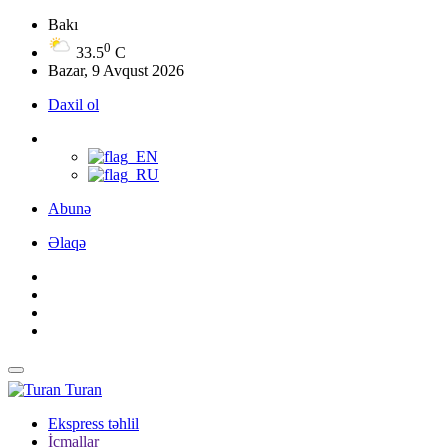
Bakı
0
33.5
C
Bazar, 9 Avqust 2026
Daxil ol
Abunə
Əlaqə
Turan
Ekspress təhlil
İcmallar