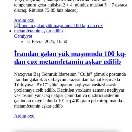
temperaturu gecə müsbət 2 + 4, gündüz müsbət 5 + 7 dərəcə
olacaq. Rütubət 75-85 faiz olacaq.
Ardını oxu
Cəmiyyət
12 Fevral 2025, 16:50
İrandan gələn yük maşınında 100 kq-
dan çox metamfetamin aşkar edilib
Naxçıvan Baş Gömrük İdarəsinin "Culfa" gömrük postunda
İrandan gələrək Azərbaycan ərazisindən tranzit keçməklə
Türkiyəyə "PVC" yükü aparan nəqliyyat vasitəsi əsaslı
yoxlamaya cəlb edilib. Keçirilən yoxlama zamanı nəqliyyat
vasitəsinin yanacaq qatqısı çənindən və qızdırıcı sistemin
çənindən maye halında 101 kq 400 qram psixotrop maddə -
metamfetamin aşkar edilib
Ardını oxu