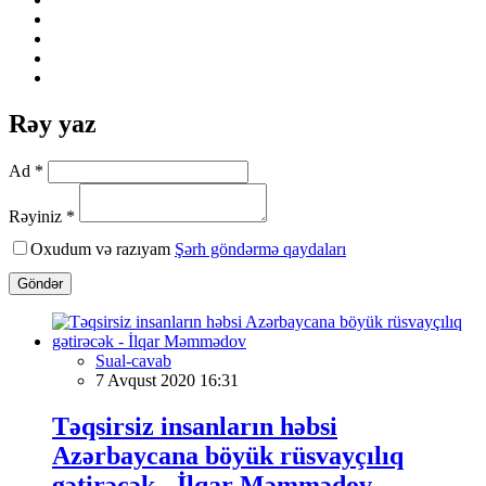
Rəy yaz
Ad *
Rəyiniz *
Oxudum və razıyam
Şərh göndərmə qaydaları
Göndər
Sual-cavab
7 Avqust 2020 16:31
Təqsirsiz insanların həbsi
Azərbaycana böyük rüsvayçılıq
gətirəcək - İlqar Məmmədov