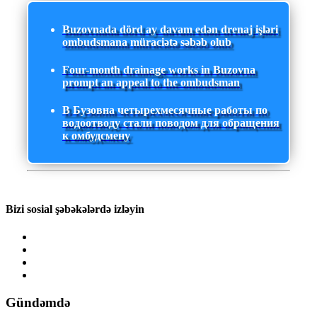
Buzovnada dörd ay davam edən drenaj işləri
ombudsmana müraciətə səbəb olub
Four-month drainage works in Buzovna
prompt an appeal to the ombudsman
В Бузовна четырехмесячные работы по
водоотводу стали поводом для обращения
к омбудсмену
Bizi sosial şəbəkələrdə izləyin
Gündəmdə