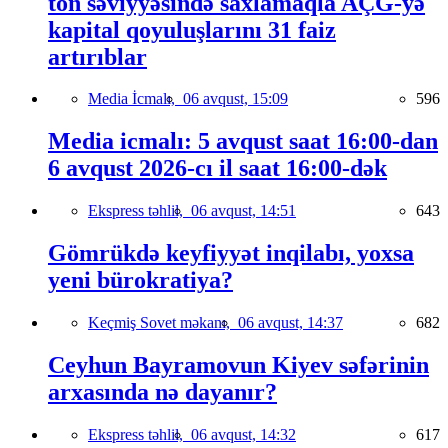
ton səviyyəsində saxlamaqla AÇG-yə
kapital qoyuluşlarını 31 faiz
artırıblar
Media İcmalı,
06 avqust, 15:09
596
Media icmalı: 5 avqust saat 16:00-dan
6 avqust 2026-cı il saat 16:00-dək
Ekspress təhlil,
06 avqust, 14:51
643
Gömrükdə keyfiyyət inqilabı, yoxsa
yeni bürokratiya?
Keçmiş Sovet məkanı,
06 avqust, 14:37
682
Ceyhun Bayramovun Kiyev səfərinin
arxasında nə dayanır?
Ekspress təhlil,
06 avqust, 14:32
617