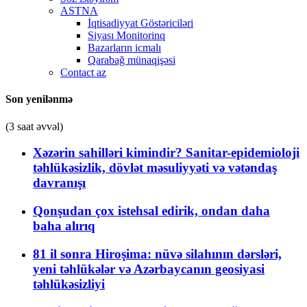
ASTNA
İqtisadiyyat Göstəriciləri
Siyası Monitorinq
Bazarların icmalı
Qarabağ münaqişəsi
Contact az
Son yenilənmə
(3 saat əvvəl)
Xəzərin sahilləri kimindir? Sanitar-epidemioloji
təhlükəsizlik, dövlət məsuliyyəti və vətəndaş
davranışı
Qonşudan çox istehsal edirik, ondan daha
baha alırıq
81 il sonra Hiroşima: nüvə silahının dərsləri,
yeni təhlükələr və Azərbaycanın geosiyasi
təhlükəsizliyi