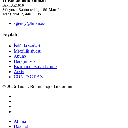
Turan analitik xidməti
Bakı, AZ1010
Süleyman Rəhimov küç.,186, Mən. 24
Tel.: (+99412) 440 11 96
agency@turan.az
Faydalı
İstifadə şərtləri
Məxfilik siyasti
Abunə
Haqqımızda
Bizim mütəxəssislərimiz
Arxiv
CONTACT AZ
© 2026 Turan. Bütün hüquqlar qorunur.
Abunə
Daxil ol