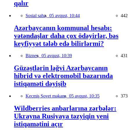
qalır
Sosial sahə,
05 avqust, 10:44
442
Azərbaycanın kommunal hesabı:
vətəndaşlar daha çox ödəyirlər, bəs
keyfiyyət tələb edə bilirlərmi?
Biznes,
05 avqust, 10:39
431
Güzəştlərin ləğvi Azərbaycanın
hibrid və elektromobil bazarında
istiqaməti dəyişib
Keçmiş Sovet məkanı,
05 avqust, 10:35
373
Wildberries anbarlarına zərbələr:
Ukrayna Rusiyaya təzyiqin yeni
istiqamətini açır