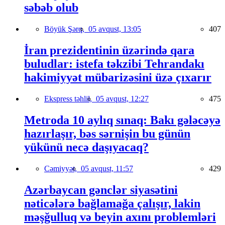
səbəb olub
Böyük Şərq,
05 avqust, 13:05
407
İran prezidentinin üzərində qara
buludlar: istefa təkzibi Tehrandakı
hakimiyyət mübarizəsini üzə çıxarır
Ekspress təhlil,
05 avqust, 12:27
475
Metroda 10 aylıq sınaq: Bakı gələcəyə
hazırlaşır, bəs sərnişin bu günün
yükünü necə daşıyacaq?
Cəmiyyət,
05 avqust, 11:57
429
Azərbaycan gənclər siyasətini
nəticələrə bağlamağa çalışır, lakin
məşğulluq və beyin axını problemləri