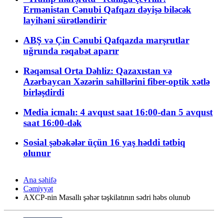
Ermənistan Cənubi Qafqazı dəyişə biləcək
layihəni sürətləndirir
ABŞ və Çin Cənubi Qafqazda marşrutlar
uğrunda rəqabət aparır
Rəqəmsal Orta Dəhliz: Qazaxıstan və
Azərbaycan Xəzərin sahillərini fiber-optik xətlə
birləşdirdi
Media icmalı: 4 avqust saat 16:00-dan 5 avqust
saat 16:00-dək
Sosial şəbəkələr üçün 16 yaş həddi tətbiq
olunur
Ana səhifə
Cəmiyyət
AXCP-nin Masallı şəhər təşkilatının sədri həbs olunub