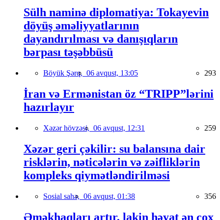
Sülh naminə diplomatiya: Tokayevin
döyüş əməliyyatlarının
dayandırılması və danışıqların
bərpası təşəbbüsü
Böyük Şərq,
06 avqust, 13:05
293
İran və Ermənistan öz “TRIPP”lərini
hazırlayır
Xəzər hövzəsi,
06 avqust, 12:31
259
Xəzər geri çəkilir: su balansına dair
risklərin, nəticələrin və zəifliklərin
kompleks qiymətləndirilməsi
Sosial sahə,
06 avqust, 01:38
356
Əməkhaqları artır, lakin həyat ən çox