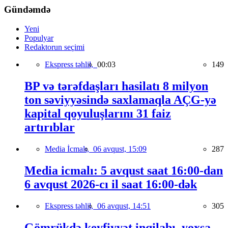
Gündəmdə
Yeni
Populyar
Redaktorun seçimi
Ekspress təhlil,
00:03
149
BP və tərəfdaşları hasilatı 8 milyon
ton səviyyəsində saxlamaqla AÇG-yə
kapital qoyuluşlarını 31 faiz
artırıblar
Media İcmalı,
06 avqust, 15:09
287
Media icmalı: 5 avqust saat 16:00-dan
6 avqust 2026-cı il saat 16:00-dək
Ekspress təhlil,
06 avqust, 14:51
305
Gömrükdə keyfiyyət inqilabı, yoxsa