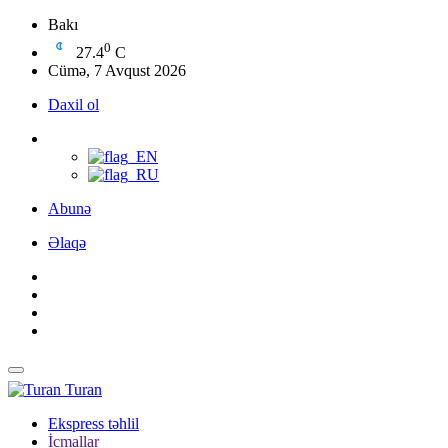
Bakı
0
27.4
C
Cümə, 7 Avqust 2026
Daxil ol
Abunə
Əlaqə
Turan
Ekspress təhlil
İcmallar