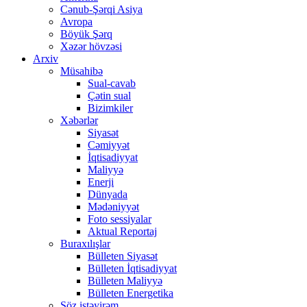
Cənub-Şərqi Asiya
Avropa
Böyük Şərq
Xəzər hövzəsi
Arxiv
Müsahibə
Sual-cavab
Çətin sual
Bizimkiler
Xəbərlər
Siyasət
Cəmiyyət
İqtisadiyyat
Maliyyə
Enerji
Dünyada
Mədəniyyət
Foto sessiyalar
Aktual Reportaj
Buraxılışlar
Bülleten Siyasət
Bülleten İqtisadiyyat
Bülleten Maliyyə
Bülleten Energetika
Söz istəyirəm