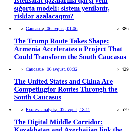
İstehsalat qəzalarına qarşı yeni
sığorta modeli: sistem yenilənir,
risklər azalacaqmı?
Caucasus,
06 avqust, 01:06
386
The Trump Route Takes Shape:
Armenia Accelerates a Project That
Could Transform the South Caucasus
Caucasus,
06 avqust, 00:32
429
The United States and China Are
Competingfor Routes Through the
South Caucasus
Express analysis,
05 avqust, 18:11
579
The Digital Middle Corridor:
Kazakhstan and Azerbaijan link the