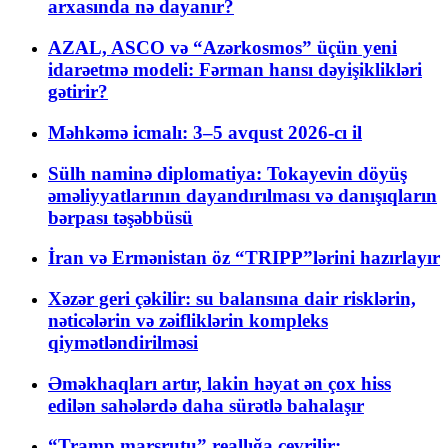
arxasında nə dayanır?
AZAL, ASCO və “Azərkosmos” üçün yeni
idarəetmə modeli: Fərman hansı dəyişiklikləri
gətirir?
Məhkəmə icmalı: 3–5 avqust 2026-cı il
Sülh naminə diplomatiya: Tokayevin döyüş
əməliyyatlarının dayandırılması və danışıqların
bərpası təşəbbüsü
İran və Ermənistan öz “TRIPP”lərini hazırlayır
Xəzər geri çəkilir: su balansına dair risklərin,
nəticələrin və zəifliklərin kompleks
qiymətləndirilməsi
Əməkhaqları artır, lakin həyat ən çox hiss
edilən sahələrdə daha sürətlə bahalaşır
“Tramp marşrutu” reallığa çevrilir: