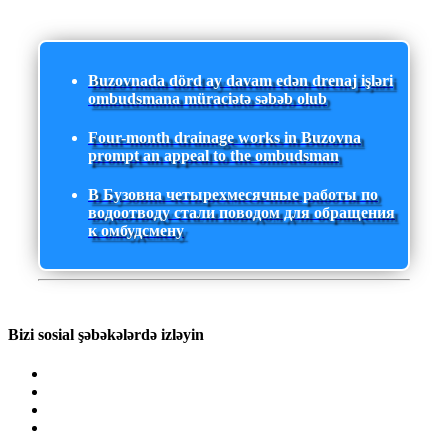
Buzovnada dörd ay davam edən drenaj işləri
ombudsmana müraciətə səbəb olub
Four-month drainage works in Buzovna
prompt an appeal to the ombudsman
В Бузовна четырехмесячные работы по
водоотводу стали поводом для обращения
к омбудсмену
Bizi sosial şəbəkələrdə izləyin