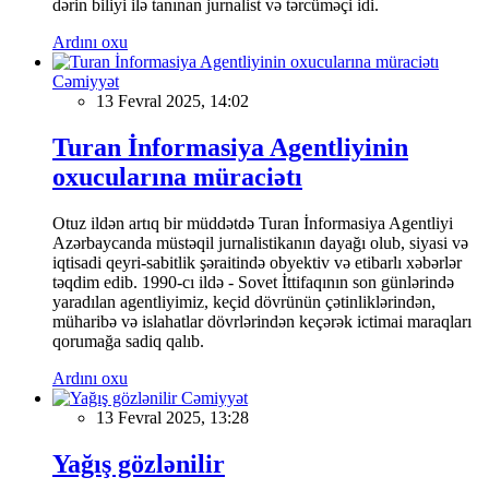
dərin biliyi ilə tanınan jurnalist və tərcüməçi idi.
Ardını oxu
Cəmiyyət
13 Fevral 2025, 14:02
Turan İnformasiya Agentliyinin
oxucularına müraciətı
Otuz ildən artıq bir müddətdə Turan İnformasiya Agentliyi
Azərbaycanda müstəqil jurnalistikanın dayağı olub, siyasi və
iqtisadi qeyri-sabitlik şəraitində obyektiv və etibarlı xəbərlər
təqdim edib. 1990-cı ildə - Sovet İttifaqının son günlərində
yaradılan agentliyimiz, keçid dövrünün çətinliklərindən,
müharibə və islahatlar dövrlərindən keçərək ictimai maraqları
qorumağa sadiq qalıb.
Ardını oxu
Cəmiyyət
13 Fevral 2025, 13:28
Yağış gözlənilir