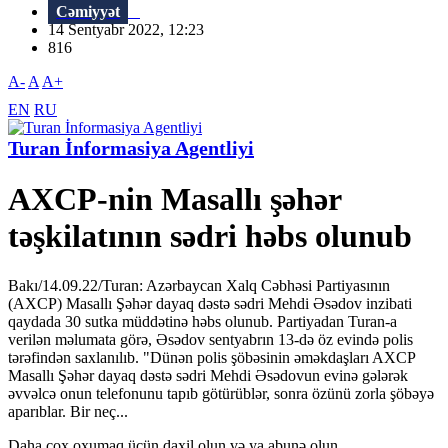
Cəmiyyət
14 Sentyabr 2022, 12:23
816
A-
A
A+
EN
RU
Turan İnformasiya Agentliyi
AXCP-nin Masallı şəhər
təşkilatının sədri həbs olunub
Bakı/14.09.22/Turan: Azərbaycan Xalq Cəbhəsi Partiyasının
(AXCP) Masallı Şəhər dayaq dəstə sədri Mehdi Əsədov inzibati
qaydada 30 sutka müddətinə həbs olunub. Partiyadan Turan-a
verilən məlumata görə, Əsədov sentyabrın 13-də öz evində polis
tərəfindən saxlanılıb. "Dünən polis şöbəsinin əməkdaşları AXCP
Masallı Şəhər dayaq dəstə sədri Mehdi Əsədovun evinə gələrək
əvvəlcə onun telefonunu tapıb götürüblər, sonra özünü zorla şöbəyə
aparıblar. Bir neç...
Daha çox oxumaq üçün daxil olun və ya abunə olun