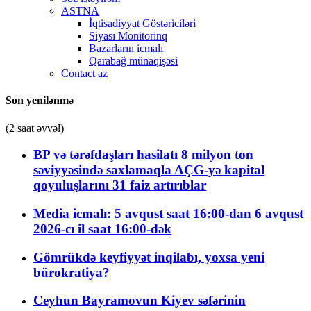
ASTNA
İqtisadiyyat Göstəriciləri
Siyası Monitorinq
Bazarların icmalı
Qarabağ münaqişəsi
Contact az
Son yenilənmə
(2 saat əvvəl)
BP və tərəfdaşları hasilatı 8 milyon ton
səviyyəsində saxlamaqla AÇG-yə kapital
qoyuluşlarını 31 faiz artırıblar
Media icmalı: 5 avqust saat 16:00-dan 6 avqust
2026-cı il saat 16:00-dək
Gömrükdə keyfiyyət inqilabı, yoxsa yeni
bürokratiya?
Ceyhun Bayramovun Kiyev səfərinin