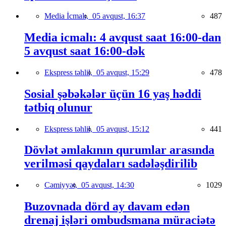
Media İcmalı,
05 avqust, 16:37
487
Media icmalı: 4 avqust saat 16:00-dan
5 avqust saat 16:00-dək
Ekspress təhlil,
05 avqust, 15:29
478
Sosial şəbəkələr üçün 16 yaş həddi
tətbiq olunur
Ekspress təhlil,
05 avqust, 15:12
441
Dövlət əmlakının qurumlar arasında
verilməsi qaydaları sadələşdirilib
Cəmiyyət,
05 avqust, 14:30
1029
Buzovnada dörd ay davam edən
drenaj işləri ombudsmana müraciətə