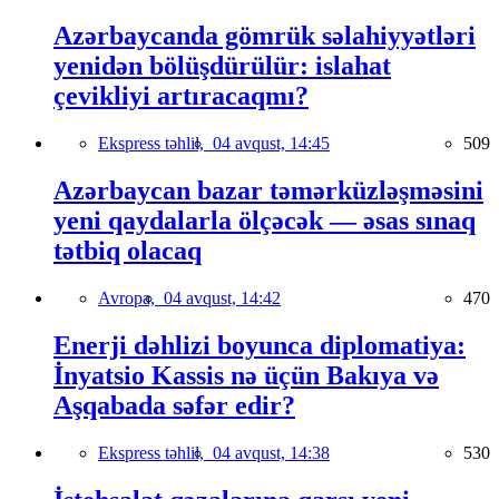
Azərbaycanda gömrük səlahiyyətləri
yenidən bölüşdürülür: islahat
çevikliyi artıracaqmı?
Ekspress təhlil,
04 avqust, 14:45
509
Azərbaycan bazar təmərküzləşməsini
yeni qaydalarla ölçəcək — əsas sınaq
tətbiq olacaq
Avropa,
04 avqust, 14:42
470
Enerji dəhlizi boyunca diplomatiya:
İnyatsio Kassis nə üçün Bakıya və
Aşqabada səfər edir?
Ekspress təhlil,
04 avqust, 14:38
530