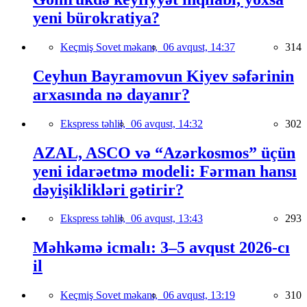
yeni bürokratiya?
Keçmiş Sovet məkanı,
06 avqust, 14:37
314
Ceyhun Bayramovun Kiyev səfərinin
arxasında nə dayanır?
Ekspress təhlil,
06 avqust, 14:32
302
AZAL, ASCO və “Azərkosmos” üçün
yeni idarəetmə modeli: Fərman hansı
dəyişiklikləri gətirir?
Ekspress təhlil,
06 avqust, 13:43
293
Məhkəmə icmalı: 3–5 avqust 2026-cı
il
Keçmiş Sovet məkanı,
06 avqust, 13:19
310