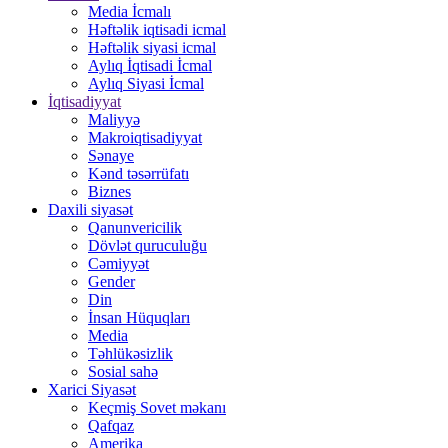
Media İcmalı
Həftəlik iqtisadi icmal
Həftəlik siyasi icmal
Aylıq İqtisadi İcmal
Aylıq Siyasi İcmal
İqtisadiyyat
Maliyyə
Makroiqtisadiyyat
Sənaye
Kənd təsərrüfatı
Biznes
Daxili siyasət
Qanunvericilik
Dövlət quruculuğu
Cəmiyyət
Gender
Din
İnsan Hüquqları
Media
Təhlükəsizlik
Sosial sahə
Xarici Siyasət
Keçmiş Sovet məkanı
Qafqaz
Amerika