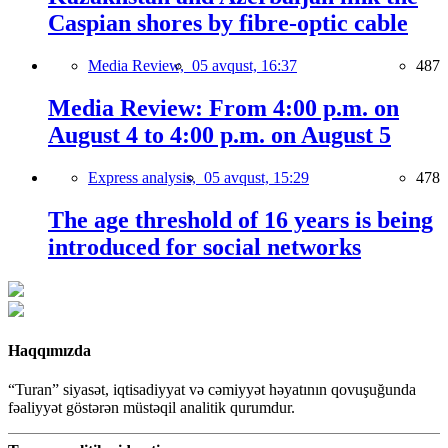
Caspian shores by fibre-optic cable
Media Review,
05 avqust, 16:37
487
Media Review: From 4:00 p.m. on
August 4 to 4:00 p.m. on August 5
Express analysis,
05 avqust, 15:29
478
The age threshold of 16 years is being
introduced for social networks
Haqqımızda
“Turan” siyasət, iqtisadiyyat və cəmiyyət həyatının qovuşuğunda
fəaliyyət göstərən müstəqil analitik qurumdur.