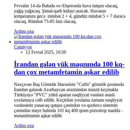
Fevralın 14-də Bakıda və Abşeronda hava tutqun olacaq,
yağış yağacaq. Şimal-qərb küləyi əsəcək. Havanın
temperaturu gecə müsbət 2 + 4, gündüz müsbət 5 + 7 dərəcə
olacaq. Rütubət 75-85 faiz olacaq.
Ardını oxu
Cəmiyyət
12 Fevral 2025, 16:50
İrandan gələn yük maşınında 100 kq-
dan çox metamfetamin aşkar edilib
Naxçıvan Baş Gömrük İdarəsinin "Culfa" gömrük postunda
İrandan gələrək Azərbaycan ərazisindən tranzit keçməklə
Türkiyəyə "PVC" yükü aparan nəqliyyat vasitəsi əsaslı
yoxlamaya cəlb edilib. Keçirilən yoxlama zamanı nəqliyyat
vasitəsinin yanacaq qatqısı çənindən və qızdırıcı sistemin
çənindən maye halında 101 kq 400 qram psixotrop maddə -
metamfetamin aşkar edilib
Ardını oxu