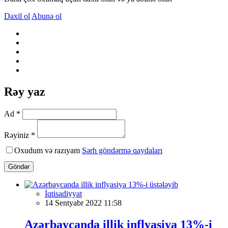
Daxil ol
Abunə ol
Rəy yaz
Ad *
Rəyiniz *
Oxudum və razıyam
Şərh göndərmə qaydaları
Göndər
İqtisadiyyat
14 Sentyabr 2022 11:58
Azərbaycanda illik inflyasiya 13%-i