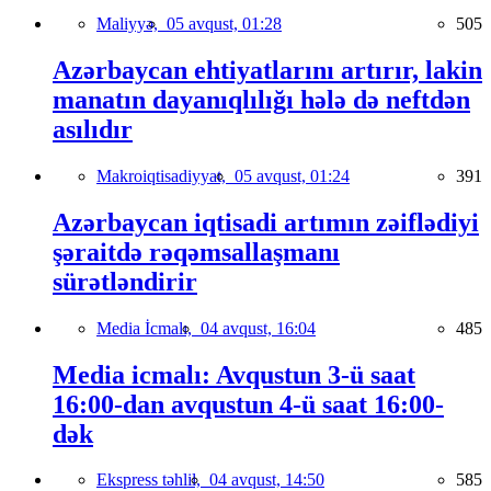
Maliyyə,
05 avqust, 01:28
505
Azərbaycan ehtiyatlarını artırır, lakin
manatın dayanıqlılığı hələ də neftdən
asılıdır
Makroiqtisadiyyat,
05 avqust, 01:24
391
Azərbaycan iqtisadi artımın zəiflədiyi
şəraitdə rəqəmsallaşmanı
sürətləndirir
Media İcmalı,
04 avqust, 16:04
485
Media icmalı: Avqustun 3-ü saat
16:00-dan avqustun 4-ü saat 16:00-
dək
Ekspress təhlil,
04 avqust, 14:50
585