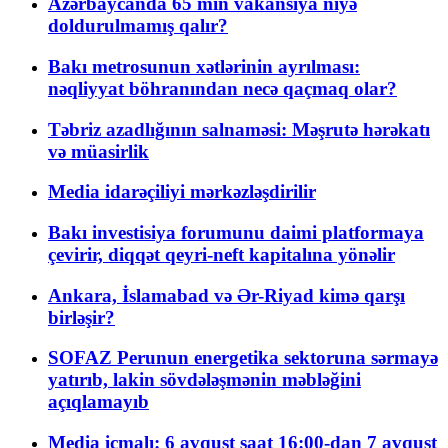
Azərbaycanda 65 min vakansiya niyə
doldurulmamış qalır?
Bakı metrosunun xətlərinin ayrılması:
nəqliyyat böhranından necə qaçmaq olar?
Təbriz azadlığının salnaməsi: Məşrutə hərəkatı
və müasirlik
Media idarəçiliyi mərkəzləşdirilir
Bakı investisiya forumunu daimi platformaya
çevirir, diqqət qeyri-neft kapitalına yönəlir
Ankara, İslamabad və Ər-Riyad kimə qarşı
birləşir?
SOFAZ Perunun energetika sektoruna sərmayə
yatırıb, lakin sövdələşmənin məbləğini
açıqlamayıb
Media icmalı: 6 avqust saat 16:00-dan 7 avqust