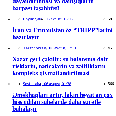
dayandırılması və danışıqların
bərpası təşəbbüsü
Böyük Şərq,
06 avqust, 13:05
581
İran və Ermənistan öz “TRIPP”lərini
hazırlayır
Xəzər hövzəsi,
06 avqust, 12:31
451
Xəzər geri çəkilir: su balansına dair
risklərin, nəticələrin və zəifliklərin
kompleks qiymətləndirilməsi
Sosial sahə,
06 avqust, 01:38
566
Əməkhaqları artır, lakin həyat ən çox
hiss edilən sahələrdə daha sürətlə
bahalaşır