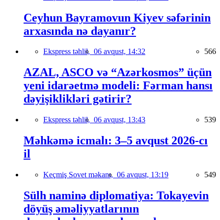
Ceyhun Bayramovun Kiyev səfərinin
arxasında nə dayanır?
Ekspress təhlil,
06 avqust, 14:32
566
AZAL, ASCO və “Azərkosmos” üçün
yeni idarəetmə modeli: Fərman hansı
dəyişiklikləri gətirir?
Ekspress təhlil,
06 avqust, 13:43
539
Məhkəmə icmalı: 3–5 avqust 2026-cı
il
Keçmiş Sovet məkanı,
06 avqust, 13:19
549
Sülh naminə diplomatiya: Tokayevin
döyüş əməliyyatlarının