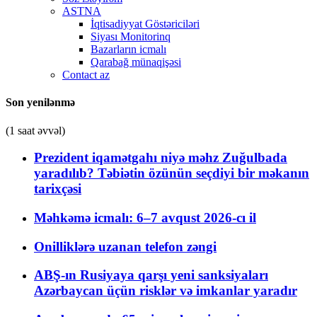
ASTNA
İqtisadiyyat Göstəriciləri
Siyası Monitorinq
Bazarların icmalı
Qarabağ münaqişəsi
Contact az
Son yenilənmə
(1 saat əvvəl)
Prezident iqamətgahı niyə məhz Zuğulbada
yaradılıb? Təbiətin özünün seçdiyi bir məkanın
tarixçəsi
Məhkəmə icmalı: 6–7 avqust 2026-cı il
Onilliklərə uzanan telefon zəngi
ABŞ-ın Rusiyaya qarşı yeni sanksiyaları
Azərbaycan üçün risklər və imkanlar yaradır