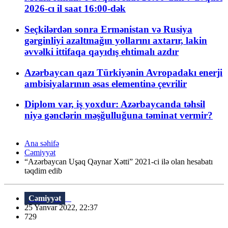
2026-cı il saat 16:00-dək
Seçkilərdən sonra Ermənistan və Rusiya
gərginliyi azaltmağın yollarını axtarır, lakin
əvvəlki ittifaqa qayıdış ehtimalı azdır
Azərbaycan qazı Türkiyənin Avropadakı enerji
ambisiyalarının əsas elementinə çevrilir
Diplom var, iş yoxdur: Azərbaycanda təhsil
niyə gənclərin məşğulluğuna təminat vermir?
Ana səhifə
Cəmiyyət
“Azərbaycan Uşaq Qaynar Xətti” 2021-ci ilə olan hesabatı
təqdim edib
Cəmiyyət
25 Yanvar 2022, 22:37
729