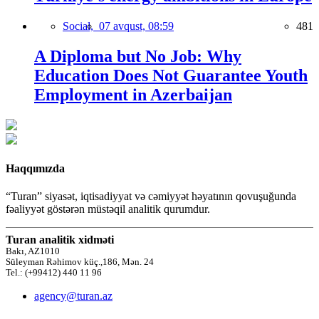
Social,
07 avqust, 08:59
481
A Diploma but No Job: Why
Education Does Not Guarantee Youth
Employment in Azerbaijan
Haqqımızda
“Turan” siyasət, iqtisadiyyat və cəmiyyət həyatının qovuşuğunda
fəaliyyət göstərən müstəqil analitik qurumdur.
Turan analitik xidməti
Bakı, AZ1010
Süleyman Rəhimov küç.,186, Mən. 24
Tel.: (+99412) 440 11 96
agency@turan.az