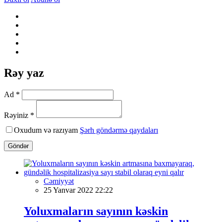
Rəy yaz
Ad *
Rəyiniz *
Oxudum və razıyam
Şərh göndərmə qaydaları
Göndər
Cəmiyyət
25 Yanvar 2022 22:22
Yoluxmaların sayının kəskin