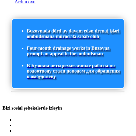
Ardını oxu
Buzovnada dörd ay davam edən drenaj işləri
ombudsmana müraciətə səbəb olub
Four-month drainage works in Buzovna
prompt an appeal to the ombudsman
В Бузовна четырехмесячные работы по
водоотводу стали поводом для обращения
к омбудсмену
Bizi sosial şəbəkələrdə izləyin