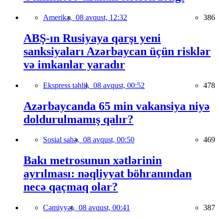
Amerika,
08 avqust, 12:32
386
ABŞ-ın Rusiyaya qarşı yeni
sanksiyaları Azərbaycan üçün risklər
və imkanlar yaradır
Ekspress təhlil,
08 avqust, 00:52
478
Azərbaycanda 65 min vakansiya niyə
doldurulmamış qalır?
Sosial sahə,
08 avqust, 00:50
469
Bakı metrosunun xətlərinin
ayrılması: nəqliyyat böhranından
necə qaçmaq olar?
Cəmiyyət,
08 avqust, 00:41
387