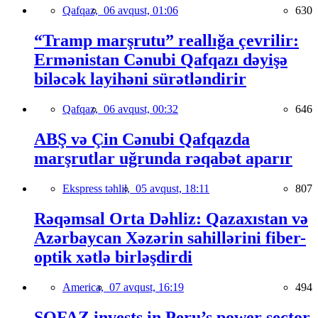
Qafqaz,
06 avqust, 01:06
630
“Tramp marşrutu” reallığa çevrilir:
Ermənistan Cənubi Qafqazı dəyişə
biləcək layihəni sürətləndirir
Qafqaz,
06 avqust, 00:32
646
ABŞ və Çin Cənubi Qafqazda
marşrutlar uğrunda rəqabət aparır
Ekspress təhlil,
05 avqust, 18:11
807
Rəqəmsal Orta Dəhliz: Qazaxıstan və
Azərbaycan Xəzərin sahillərini fiber-
optik xətlə birləşdirdi
America,
07 avqust, 16:19
494
SOFAZ invests in Peru’s power sector