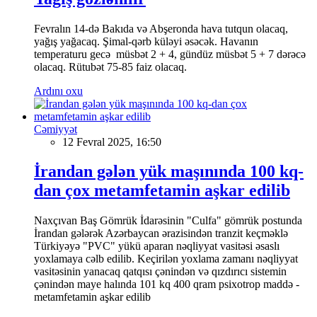
Fevralın 14-də Bakıda və Abşeronda hava tutqun olacaq,
yağış yağacaq. Şimal-qərb küləyi əsəcək. Havanın
temperaturu gecə müsbət 2 + 4, gündüz müsbət 5 + 7 dərəcə
olacaq. Rütubət 75-85 faiz olacaq.
Ardını oxu
Cəmiyyət
12 Fevral 2025, 16:50
İrandan gələn yük maşınında 100 kq-
dan çox metamfetamin aşkar edilib
Naxçıvan Baş Gömrük İdarəsinin "Culfa" gömrük postunda
İrandan gələrək Azərbaycan ərazisindən tranzit keçməklə
Türkiyəyə "PVC" yükü aparan nəqliyyat vasitəsi əsaslı
yoxlamaya cəlb edilib. Keçirilən yoxlama zamanı nəqliyyat
vasitəsinin yanacaq qatqısı çənindən və qızdırıcı sistemin
çənindən maye halında 101 kq 400 qram psixotrop maddə -
metamfetamin aşkar edilib