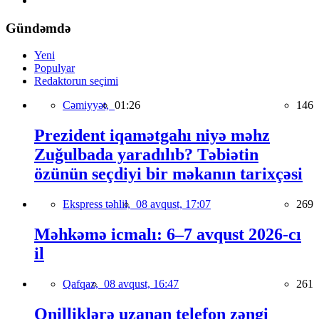
Gündəmdə
Yeni
Populyar
Redaktorun seçimi
Cəmiyyət,
01:26
146
Prezident iqamətgahı niyə məhz
Zuğulbada yaradılıb? Təbiətin
özünün seçdiyi bir məkanın tarixçəsi
Ekspress təhlil,
08 avqust, 17:07
269
Məhkəmə icmalı: 6–7 avqust 2026-cı
il
Qafqaz,
08 avqust, 16:47
261
Onilliklərə uzanan telefon zəngi