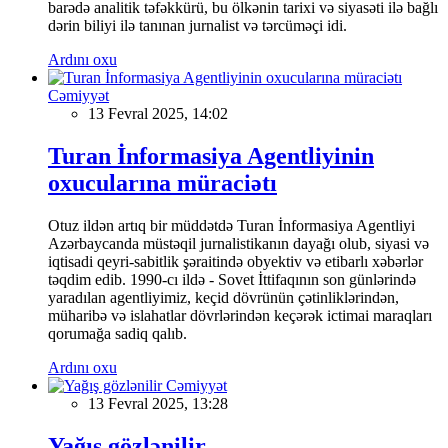
barədə analitik təfəkkürü, bu ölkənin tarixi və siyasəti ilə bağlı
dərin biliyi ilə tanınan jurnalist və tərcüməçi idi.
Ardını oxu
Cəmiyyət
13 Fevral 2025, 14:02
Turan İnformasiya Agentliyinin
oxucularına müraciətı
Otuz ildən artıq bir müddətdə Turan İnformasiya Agentliyi
Azərbaycanda müstəqil jurnalistikanın dayağı olub, siyasi və
iqtisadi qeyri-sabitlik şəraitində obyektiv və etibarlı xəbərlər
təqdim edib. 1990-cı ildə - Sovet İttifaqının son günlərində
yaradılan agentliyimiz, keçid dövrünün çətinliklərindən,
müharibə və islahatlar dövrlərindən keçərək ictimai maraqları
qorumağa sadiq qalıb.
Ardını oxu
Cəmiyyət
13 Fevral 2025, 13:28
Yağış gözlənilir