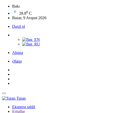
Bakı
0
28.8
C
Bazar, 9 Avqust 2026
Daxil ol
Abunə
Əlaqə
Turan
Ekspress təhlil
İcmallar