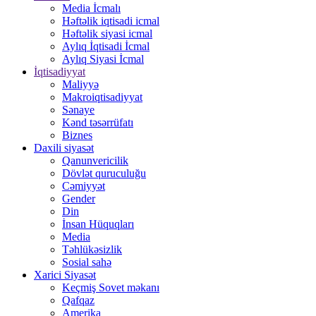
Media İcmalı
Həftəlik iqtisadi icmal
Həftəlik siyasi icmal
Aylıq İqtisadi İcmal
Aylıq Siyasi İcmal
İqtisadiyyat
Maliyyə
Makroiqtisadiyyat
Sənaye
Kənd təsərrüfatı
Biznes
Daxili siyasət
Qanunvericilik
Dövlət quruculuğu
Cəmiyyət
Gender
Din
İnsan Hüquqları
Media
Təhlükəsizlik
Sosial sahə
Xarici Siyasət
Keçmiş Sovet məkanı
Qafqaz
Amerika