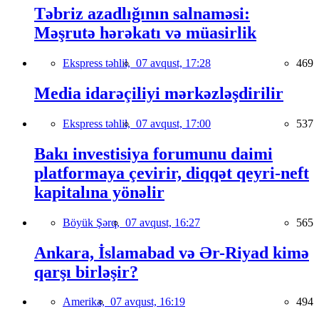
Təbriz azadlığının salnaməsi:
Məşrutə hərəkatı və müasirlik
Ekspress təhlil,
07 avqust, 17:28
469
Media idarəçiliyi mərkəzləşdirilir
Ekspress təhlil,
07 avqust, 17:00
537
Bakı investisiya forumunu daimi
platformaya çevirir, diqqət qeyri-neft
kapitalına yönəlir
Böyük Şərq,
07 avqust, 16:27
565
Ankara, İslamabad və Ər-Riyad kimə
qarşı birləşir?
Amerika,
07 avqust, 16:19
494