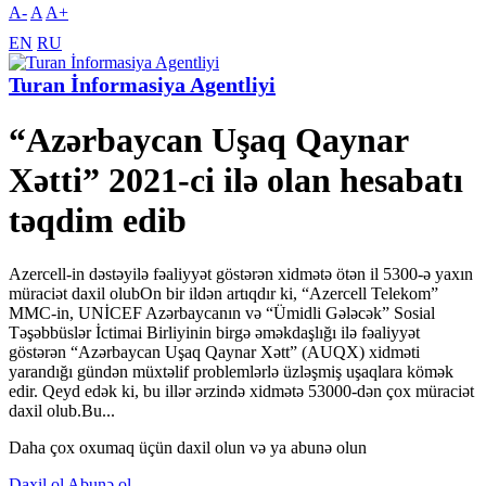
A-
A
A+
EN
RU
Turan İnformasiya Agentliyi
“Azərbaycan Uşaq Qaynar
Xətti” 2021-ci ilə olan hesabatı
təqdim edib
Azercell-in dəstəyilə fəaliyyət göstərən xidmətə ötən il 5300-ə yaxın
müraciət daxil olubOn bir ildən artıqdır ki, “Azercell Telekom”
MMC-in, UNİCEF Azərbaycanın və “Ümidli Gələcək” Sosial
Təşəbbüslər İctimai Birliyinin birgə əməkdaşlığı ilə fəaliyyət
göstərən “Azərbaycan Uşaq Qaynar Xətt” (AUQX) xidməti
yarandığı gündən müxtəlif problemlərlə üzləşmiş uşaqlara kömək
edir. Qeyd edək ki, bu illər ərzində xidmətə 53000-dən çox müraciət
daxil olub.Bu...
Daha çox oxumaq üçün daxil olun və ya abunə olun
Daxil ol
Abunə ol