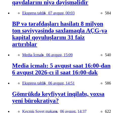
qaydalarını niyə dəyişməlidir
Ekspress təhlil,
07 avqust, 00:03
584
BP və tərəfdaşları hasilatı 8 milyon
ton səviyyəsində saxlamaqla AÇG-yə
kapital qoyuluşlarını 31 faiz
artırıblar
Media İcmalı,
06 avqust, 15:09
540
Media icmalı: 5 avqust saat 16:00-dan
6 avqust 2026-cı il saat 16:00-dək
Ekspress təhlil,
06 avqust, 14:51
586
Gömrükdə keyfiyyət inqilabı, yoxsa
yeni bürokratiya?
Keçmiş Sovet məkanı,
06 avqust, 14:37
622