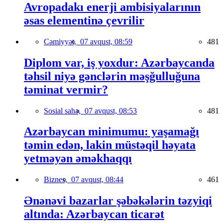
Avropadakı enerji ambisiyalarının
əsas elementinə çevrilir
Cəmiyyət,
07 avqust, 08:59
481
Diplom var, iş yoxdur: Azərbaycanda
təhsil niyə gənclərin məşğulluğuna
təminat vermir?
Sosial sahə,
07 avqust, 08:53
481
Azərbaycan minimumu: yaşamağı
təmin edən, lakin müstəqil həyata
yetməyən əməkhaqqı
Biznes,
07 avqust, 08:44
461
Ənənəvi bazarlar şəbəkələrin təzyiqi
altında: Azərbaycan ticarət