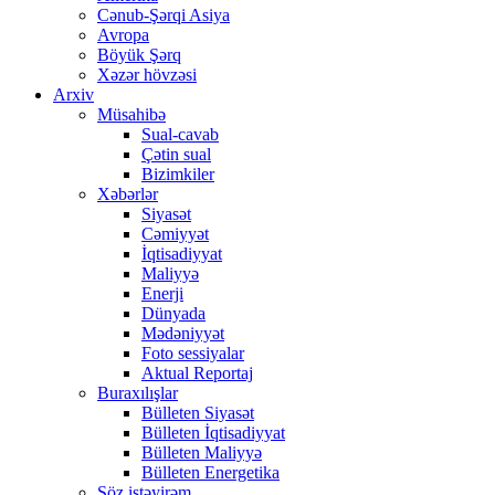
Cənub-Şərqi Asiya
Avropa
Böyük Şərq
Xəzər hövzəsi
Arxiv
Müsahibə
Sual-cavab
Çətin sual
Bizimkiler
Xəbərlər
Siyasət
Cəmiyyət
İqtisadiyyat
Maliyyə
Enerji
Dünyada
Mədəniyyət
Foto sessiyalar
Aktual Reportaj
Buraxılışlar
Bülleten Siyasət
Bülleten İqtisadiyyat
Bülleten Maliyyə
Bülleten Energetika
Söz istəyirəm