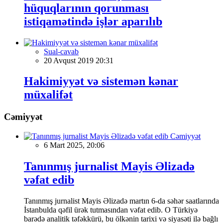
hüquqlarının qorunması
istiqamətində işlər aparılıb
Sual-cavab
20 Avqust 2019 20:31
Hakimiyyət və sistemən kənar
müxalifət
Cəmiyyət
Cəmiyyət
6 Mart 2025, 20:06
Tanınmış jurnalist Mayis Əlizadə
vəfat edib
Tanınmış jurnalist Mayis Əlizadə martın 6-da səhər saatlarında
İstanbulda qəfil ürək tutmasından vəfat edib. O Türkiyə
barədə analitik təfəkkürü, bu ölkənin tarixi və siyasəti ilə bağlı