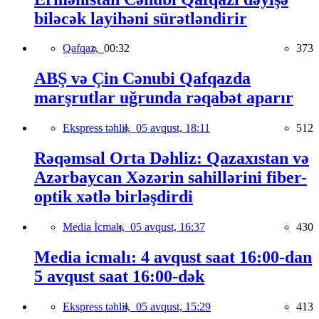
biləcək layihəni sürətləndirir
Qafqaz,
00:32
373
ABŞ və Çin Cənubi Qafqazda
marşrutlar uğrunda rəqabət aparır
Ekspress təhlil,
05 avqust, 18:11
512
Rəqəmsal Orta Dəhliz: Qazaxıstan və
Azərbaycan Xəzərin sahillərini fiber-
optik xətlə birləşdirdi
Media İcmalı,
05 avqust, 16:37
430
Media icmalı: 4 avqust saat 16:00-dan
5 avqust saat 16:00-dək
Ekspress təhlil,
05 avqust, 15:29
413