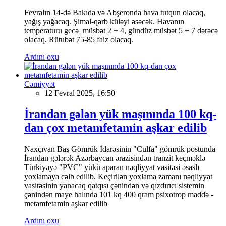
Fevralın 14-də Bakıda və Abşeronda hava tutqun olacaq,
yağış yağacaq. Şimal-qərb küləyi əsəcək. Havanın
temperaturu gecə müsbət 2 + 4, gündüz müsbət 5 + 7 dərəcə
olacaq. Rütubət 75-85 faiz olacaq.
Ardını oxu
Cəmiyyət
12 Fevral 2025, 16:50
İrandan gələn yük maşınında 100 kq-
dan çox metamfetamin aşkar edilib
Naxçıvan Baş Gömrük İdarəsinin "Culfa" gömrük postunda
İrandan gələrək Azərbaycan ərazisindən tranzit keçməklə
Türkiyəyə "PVC" yükü aparan nəqliyyat vasitəsi əsaslı
yoxlamaya cəlb edilib. Keçirilən yoxlama zamanı nəqliyyat
vasitəsinin yanacaq qatqısı çənindən və qızdırıcı sistemin
çənindən maye halında 101 kq 400 qram psixotrop maddə -
metamfetamin aşkar edilib
Ardını oxu