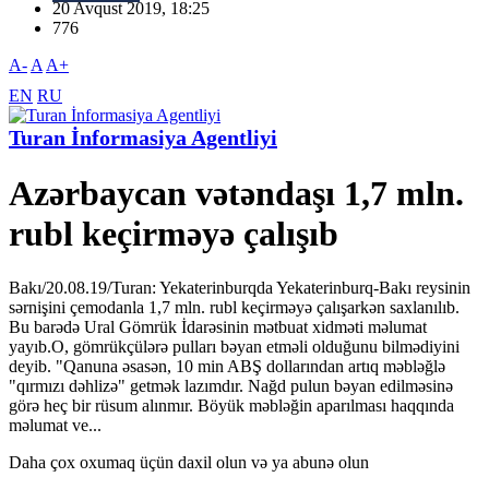
20 Avqust 2019, 18:25
776
A-
A
A+
EN
RU
Turan İnformasiya Agentliyi
Azərbaycan vətəndaşı 1,7 mln.
rubl keçirməyə çalışıb
Bakı/20.08.19/Turan: Yekaterinburqda Yekaterinburq-Bakı reysinin
sərnişini çemodanla 1,7 mln. rubl keçirməyə çalışarkən saxlanılıb.
Bu barədə Ural Gömrük İdarəsinin mətbuat xidməti məlumat
yayıb.O, gömrükçülərə pulları bəyan etməli olduğunu bilmədiyini
deyib. "Qanuna əsasən, 10 min ABŞ dollarından artıq məbləğlə
"qırmızı dəhlizə" getmək lazımdır. Nağd pulun bəyan edilməsinə
görə heç bir rüsum alınmır. Böyük məbləğin aparılması haqqında
məlumat ve...
Daha çox oxumaq üçün daxil olun və ya abunə olun