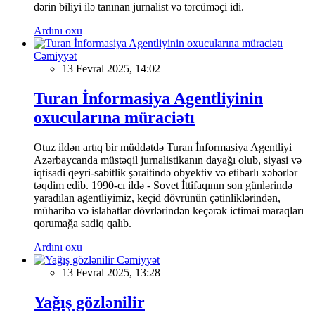
dərin biliyi ilə tanınan jurnalist və tərcüməçi idi.
Ardını oxu
Cəmiyyət
13 Fevral 2025, 14:02
Turan İnformasiya Agentliyinin
oxucularına müraciətı
Otuz ildən artıq bir müddətdə Turan İnformasiya Agentliyi
Azərbaycanda müstəqil jurnalistikanın dayağı olub, siyasi və
iqtisadi qeyri-sabitlik şəraitində obyektiv və etibarlı xəbərlər
təqdim edib. 1990-cı ildə - Sovet İttifaqının son günlərində
yaradılan agentliyimiz, keçid dövrünün çətinliklərindən,
müharibə və islahatlar dövrlərindən keçərək ictimai maraqları
qorumağa sadiq qalıb.
Ardını oxu
Cəmiyyət
13 Fevral 2025, 13:28
Yağış gözlənilir