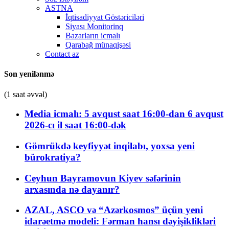
ASTNA
İqtisadiyyat Göstəriciləri
Siyası Monitorinq
Bazarların icmalı
Qarabağ münaqişəsi
Contact az
Son yenilənmə
(1 saat əvvəl)
Media icmalı: 5 avqust saat 16:00-dan 6 avqust
2026-cı il saat 16:00-dək
Gömrükdə keyfiyyət inqilabı, yoxsa yeni
bürokratiya?
Ceyhun Bayramovun Kiyev səfərinin
arxasında nə dayanır?
AZAL, ASCO və “Azərkosmos” üçün yeni
idarəetmə modeli: Fərman hansı dəyişiklikləri