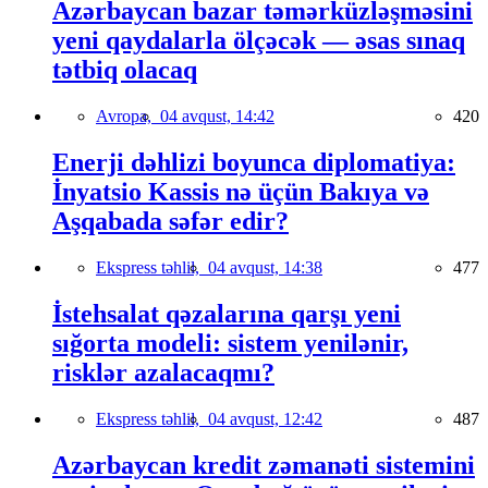
Azərbaycan bazar təmərküzləşməsini
yeni qaydalarla ölçəcək — əsas sınaq
tətbiq olacaq
Avropa,
04 avqust, 14:42
420
Enerji dəhlizi boyunca diplomatiya:
İnyatsio Kassis nə üçün Bakıya və
Aşqabada səfər edir?
Ekspress təhlil,
04 avqust, 14:38
477
İstehsalat qəzalarına qarşı yeni
sığorta modeli: sistem yenilənir,
risklər azalacaqmı?
Ekspress təhlil,
04 avqust, 12:42
487
Azərbaycan kredit zəmanəti sistemini