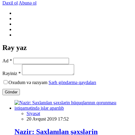
Daxil ol
Abunə ol
Rəy yaz
Ad *
Rəyiniz *
Oxudum və razıyam
Şərh göndərmə qaydaları
Göndər
Siyasət
20 Avqust 2019 17:52
Nazir: Saxlanılan şəxslərin