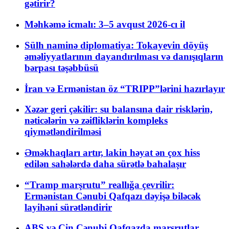
gətirir?
Məhkəmə icmalı: 3–5 avqust 2026-cı il
Sülh naminə diplomatiya: Tokayevin döyüş
əməliyyatlarının dayandırılması və danışıqların
bərpası təşəbbüsü
İran və Ermənistan öz “TRIPP”lərini hazırlayır
Xəzər geri çəkilir: su balansına dair risklərin,
nəticələrin və zəifliklərin kompleks
qiymətləndirilməsi
Əməkhaqları artır, lakin həyat ən çox hiss
edilən sahələrdə daha sürətlə bahalaşır
“Tramp marşrutu” reallığa çevrilir:
Ermənistan Cənubi Qafqazı dəyişə biləcək
layihəni sürətləndirir
ABŞ və Çin Cənubi Qafqazda marşrutlar