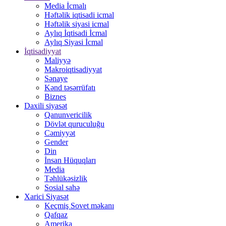
Media İcmalı
Həftəlik iqtisadi icmal
Həftəlik siyasi icmal
Aylıq İqtisadi İcmal
Aylıq Siyasi İcmal
İqtisadiyyat
Maliyyə
Makroiqtisadiyyat
Sənaye
Kənd təsərrüfatı
Biznes
Daxili siyasət
Qanunvericilik
Dövlət quruculuğu
Cəmiyyət
Gender
Din
İnsan Hüquqları
Media
Təhlükəsizlik
Sosial sahə
Xarici Siyasət
Keçmiş Sovet məkanı
Qafqaz
Amerika