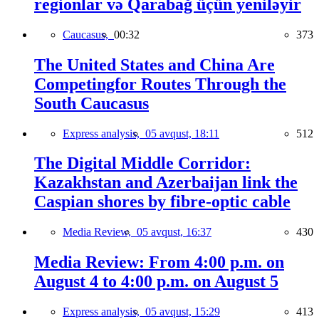
regionlar və Qarabağ üçün yeniləyir
Caucasus,
00:32
373
The United States and China Are
Competingfor Routes Through the
South Caucasus
Express analysis,
05 avqust, 18:11
512
The Digital Middle Corridor:
Kazakhstan and Azerbaijan link the
Caspian shores by fibre-optic cable
Media Review,
05 avqust, 16:37
430
Media Review: From 4:00 p.m. on
August 4 to 4:00 p.m. on August 5
Express analysis,
05 avqust, 15:29
413