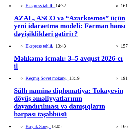
Ekspress təhlil,
14:32
161
AZAL, ASCO və “Azərkosmos” üçün
yeni idarəetmə modeli: Fərman hansı
dəyişiklikləri gətirir?
Ekspress təhlil,
13:43
157
Məhkəmə icmalı: 3–5 avqust 2026-cı
il
Keçmiş Sovet məkanı,
13:19
191
Sülh naminə diplomatiya: Tokayevin
döyüş əməliyyatlarının
dayandırılması və danışıqların
bərpası təşəbbüsü
Böyük Şərq,
13:05
166