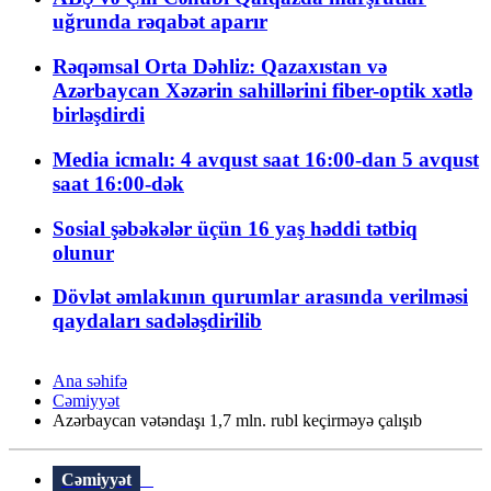
uğrunda rəqabət aparır
Rəqəmsal Orta Dəhliz: Qazaxıstan və
Azərbaycan Xəzərin sahillərini fiber-optik xətlə
birləşdirdi
Media icmalı: 4 avqust saat 16:00-dan 5 avqust
saat 16:00-dək
Sosial şəbəkələr üçün 16 yaş həddi tətbiq
olunur
Dövlət əmlakının qurumlar arasında verilməsi
qaydaları sadələşdirilib
Ana səhifə
Cəmiyyət
Azərbaycan vətəndaşı 1,7 mln. rubl keçirməyə çalışıb
Cəmiyyət