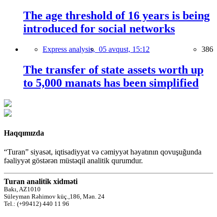
The age threshold of 16 years is being
introduced for social networks
Express analysis,
05 avqust, 15:12
386
The transfer of state assets worth up
to 5,000 manats has been simplified
Haqqımızda
“Turan” siyasət, iqtisadiyyat və cəmiyyət həyatının qovuşuğunda
fəaliyyət göstərən müstəqil analitik qurumdur.
Turan analitik xidməti
Bakı, AZ1010
Süleyman Rəhimov küç.,186, Mən. 24
Tel.: (+99412) 440 11 96