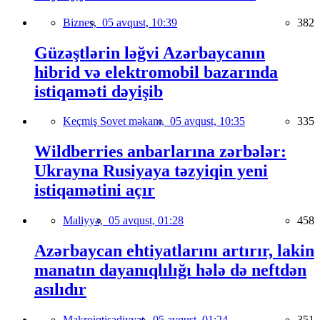
Biznes,
05 avqust, 10:39
382
Güzəştlərin ləğvi Azərbaycanın
hibrid və elektromobil bazarında
istiqaməti dəyişib
Keçmiş Sovet məkanı,
05 avqust, 10:35
335
Wildberries anbarlarına zərbələr:
Ukrayna Rusiyaya təzyiqin yeni
istiqamətini açır
Maliyyə,
05 avqust, 01:28
458
Azərbaycan ehtiyatlarını artırır, lakin
manatın dayanıqlılığı hələ də neftdən
asılıdır
Makroiqtisadiyyat,
05 avqust, 01:24
351