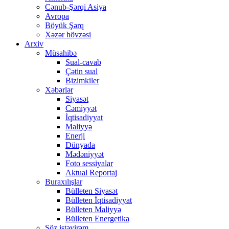
Cənub-Şərqi Asiya
Avropa
Böyük Şərq
Xəzər hövzəsi
Arxiv
Müsahibə
Sual-cavab
Çətin sual
Bizimkiler
Xəbərlər
Siyasət
Cəmiyyət
İqtisadiyyat
Maliyyə
Enerji
Dünyada
Mədəniyyət
Foto sessiyalar
Aktual Reportaj
Buraxılışlar
Bülleten Siyasət
Bülleten İqtisadiyyat
Bülleten Maliyyə
Bülleten Energetika
Söz istəyirəm