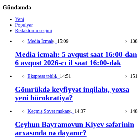
Gündəmdə
Yeni
Populyar
Redaktorun seçimi
Media İcmalı,
15:09
138
Media icmalı: 5 avqust saat 16:00-dan
6 avqust 2026-cı il saat 16:00-dək
Ekspress təhlil,
14:51
151
Gömrükdə keyfiyyət inqilabı, yoxsa
yeni bürokratiya?
Keçmiş Sovet məkanı,
14:37
148
Ceyhun Bayramovun Kiyev səfərinin
arxasında nə dayanır?