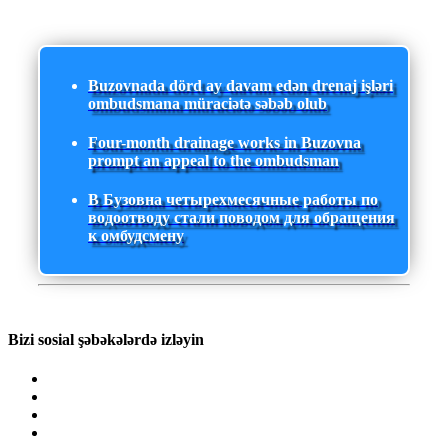
Buzovnada dörd ay davam edən drenaj işləri
ombudsmana müraciətə səbəb olub
Four-month drainage works in Buzovna
prompt an appeal to the ombudsman
В Бузовна четырехмесячные работы по
водоотводу стали поводом для обращения
к омбудсмену
Bizi sosial şəbəkələrdə izləyin