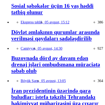
Sosial şəbəkələr üçün 16 yaş həddi
tətbiq olunur
Ekspress təhlil,
05 avqust, 15:12
386
Dövlət əmlakının qurumlar arasında
verilməsi qaydaları sadələşdirilib
Cəmiyyət,
05 avqust, 14:30
927
Buzovnada dörd ay davam edən
drenaj işləri ombudsmana müraciətə
səbəb olub
Böyük Şərq,
05 avqust, 13:05
364
İran prezidentinin üzərində qara
buludlar: istefa təkzibi Tehrandakı
hakimiyyət mübarizəsini üzə çıxarır