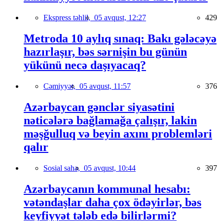
Ekspress təhlil,
05 avqust, 12:27
429
Metroda 10 aylıq sınaq: Bakı gələcəyə
hazırlaşır, bəs sərnişin bu günün
yükünü necə daşıyacaq?
Cəmiyyət,
05 avqust, 11:57
376
Azərbaycan gənclər siyasətini
nəticələrə bağlamağa çalışır, lakin
məşğulluq və beyin axını problemləri
qalır
Sosial sahə,
05 avqust, 10:44
397
Azərbaycanın kommunal hesabı:
vətəndaşlar daha çox ödəyirlər, bəs
keyfiyyət tələb edə bilirlərmi?