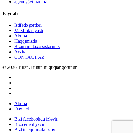
agency@turan.az
Faydalı
İstifadə şərtləri
Məxfilik siyasti
Abunə
Haqqımızda
Bizim mütəxəssislərimiz
Arxiv
CONTACT AZ
© 2026 Turan. Bütün hüquqlar qorunur.
Abunə
Daxil ol
Bizi facebookda izləyin
Bizə email yazın
Bizi teleqram-da izləyin