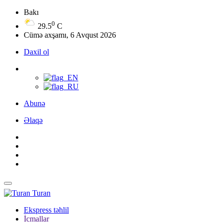
Bakı
0
29.5
C
Cümə axşamı, 6 Avqust 2026
Daxil ol
Abunə
Əlaqə
Turan
Ekspress təhlil
İcmallar