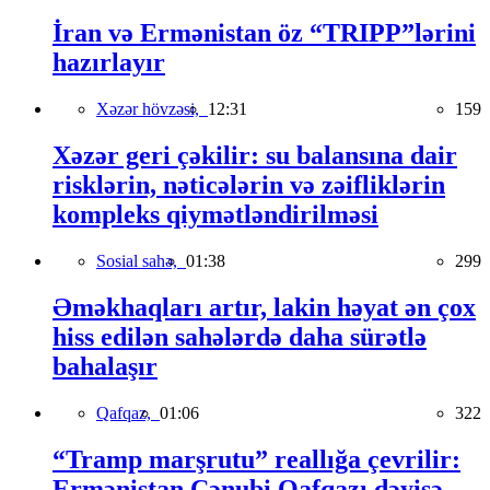
İran və Ermənistan öz “TRIPP”lərini
hazırlayır
Xəzər hövzəsi,
12:31
159
Xəzər geri çəkilir: su balansına dair
risklərin, nəticələrin və zəifliklərin
kompleks qiymətləndirilməsi
Sosial sahə,
01:38
299
Əməkhaqları artır, lakin həyat ən çox
hiss edilən sahələrdə daha sürətlə
bahalaşır
Qafqaz,
01:06
322
“Tramp marşrutu” reallığa çevrilir:
Ermənistan Cənubi Qafqazı dəyişə