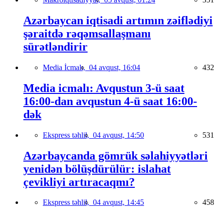
Azərbaycan iqtisadi artımın zəiflədiyi
şəraitdə rəqəmsallaşmanı
sürətləndirir
Media İcmalı,
04 avqust, 16:04
432
Media icmalı: Avqustun 3-ü saat
16:00-dan avqustun 4-ü saat 16:00-
dək
Ekspress təhlil,
04 avqust, 14:50
531
Azərbaycanda gömrük səlahiyyətləri
yenidən bölüşdürülür: islahat
çevikliyi artıracaqmı?
Ekspress təhlil,
04 avqust, 14:45
458