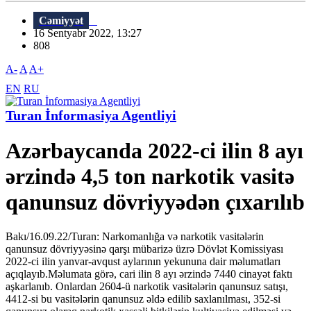
Cəmiyyət
16 Sentyabr 2022, 13:27
808
A-
A
A+
EN
RU
Turan İnformasiya Agentliyi
Azərbaycanda 2022-ci ilin 8 ayı
ərzində 4,5 ton narkotik vasitə
qanunsuz dövriyyədən çıxarılıb
Bakı/16.09.22/Turan: Narkomanlığa və narkotik vasitələrin
qanunsuz dövriyyəsinə qarşı mübarizə üzrə Dövlət Komissiyası
2022-ci ilin yanvar-avqust aylarının yekununa dair məlumatları
açıqlayıb.Məlumata görə, cari ilin 8 ayı ərzində 7440 cinayət faktı
aşkarlanıb. Onlardan 2604-ü narkotik vasitələrin qanunsuz satışı,
4412-si bu vasitələrin qanunsuz əldə edilib saxlanılması, 352-si