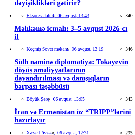
dəyişiklikləri gətirir?
Ekspress təhlil,
06 avqust, 13:43
340
Məhkəmə icmalı: 3–5 avqust 2026-cı
il
Keçmiş Sovet məkanı,
06 avqust, 13:19
346
Sülh naminə diplomatiya: Tokayevin
döyüş əməliyyatlarının
dayandırılması və danışıqların
bərpası təşəbbüsü
Böyük Şərq,
06 avqust, 13:05
343
İran və Ermənistan öz “TRIPP”lərini
hazırlayır
Xəzər hövzəsi,
06 avqust, 12:31
295