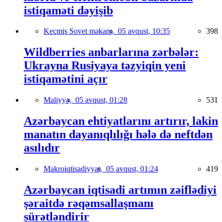
istiqaməti dəyişib
Keçmiş Sovet məkanı,
05 avqust, 10:35
398
Wildberries anbarlarına zərbələr:
Ukrayna Rusiyaya təzyiqin yeni
istiqamətini açır
Maliyyə,
05 avqust, 01:28
531
Azərbaycan ehtiyatlarını artırır, lakin
manatın dayanıqlılığı hələ də neftdən
asılıdır
Makroiqtisadiyyat,
05 avqust, 01:24
419
Azərbaycan iqtisadi artımın zəiflədiyi
şəraitdə rəqəmsallaşmanı
sürətləndirir