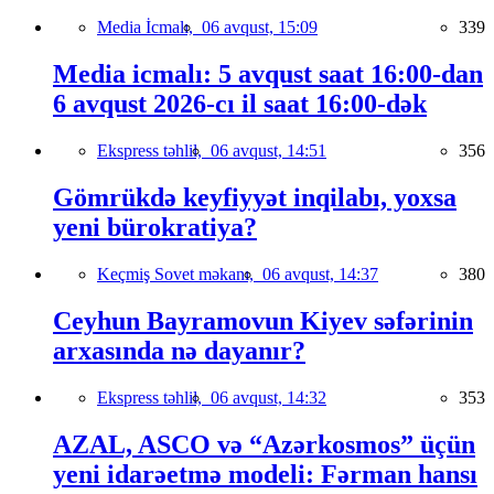
Media İcmalı,
06 avqust, 15:09
339
Media icmalı: 5 avqust saat 16:00-dan
6 avqust 2026-cı il saat 16:00-dək
Ekspress təhlil,
06 avqust, 14:51
356
Gömrükdə keyfiyyət inqilabı, yoxsa
yeni bürokratiya?
Keçmiş Sovet məkanı,
06 avqust, 14:37
380
Ceyhun Bayramovun Kiyev səfərinin
arxasında nə dayanır?
Ekspress təhlil,
06 avqust, 14:32
353
AZAL, ASCO və “Azərkosmos” üçün
yeni idarəetmə modeli: Fərman hansı