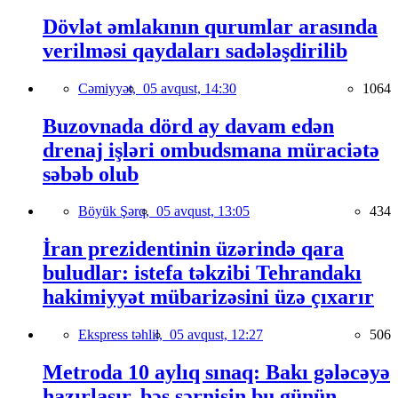
Dövlət əmlakının qurumlar arasında
verilməsi qaydaları sadələşdirilib
Cəmiyyət,
05 avqust, 14:30
1064
Buzovnada dörd ay davam edən
drenaj işləri ombudsmana müraciətə
səbəb olub
Böyük Şərq,
05 avqust, 13:05
434
İran prezidentinin üzərində qara
buludlar: istefa təkzibi Tehrandakı
hakimiyyət mübarizəsini üzə çıxarır
Ekspress təhlil,
05 avqust, 12:27
506
Metroda 10 aylıq sınaq: Bakı gələcəyə
hazırlaşır, bəs sərnişin bu günün