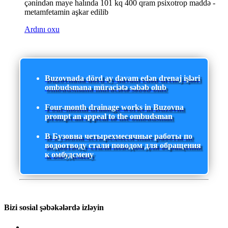
çənindən maye halında 101 kq 400 qram psixotrop maddə -
metamfetamin aşkar edilib
Ardını oxu
Buzovnada dörd ay davam edən drenaj işləri
ombudsmana müraciətə səbəb olub
Four-month drainage works in Buzovna
prompt an appeal to the ombudsman
В Бузовна четырехмесячные работы по
водоотводу стали поводом для обращения
к омбудсмену
Bizi sosial şəbəkələrdə izləyin