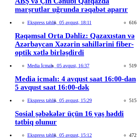
ABŞ və Çin Cənubi Qafqazda
marşrutlar uğrunda rəqabət aparır
Ekspress təhlil,
05 avqust, 18:11
616
Rəqəmsal Orta Dəhliz: Qazaxıstan və
Azərbaycan Xəzərin sahillərini fiber-
optik xətlə birləşdirdi
Media İcmalı,
05 avqust, 16:37
519
Media icmalı: 4 avqust saat 16:00-dan
5 avqust saat 16:00-dək
Ekspress təhlil,
05 avqust, 15:29
515
Sosial şəbəkələr üçün 16 yaş həddi
tətbiq olunur
Ekspress təhlil,
05 avqust, 15:12
472