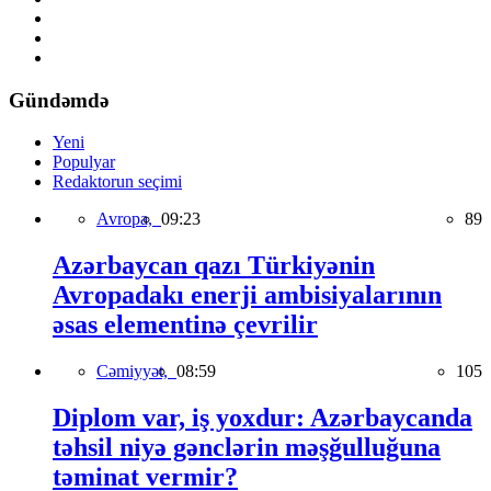
Gündəmdə
Yeni
Populyar
Redaktorun seçimi
Avropa,
09:23
89
Azərbaycan qazı Türkiyənin
Avropadakı enerji ambisiyalarının
əsas elementinə çevrilir
Cəmiyyət,
08:59
105
Diplom var, iş yoxdur: Azərbaycanda
təhsil niyə gənclərin məşğulluğuna
təminat vermir?