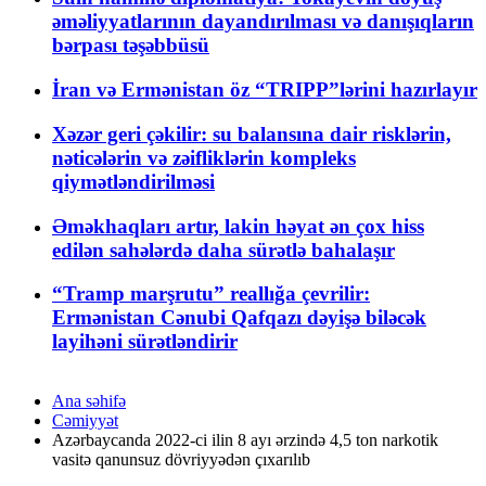
əməliyyatlarının dayandırılması və danışıqların
bərpası təşəbbüsü
İran və Ermənistan öz “TRIPP”lərini hazırlayır
Xəzər geri çəkilir: su balansına dair risklərin,
nəticələrin və zəifliklərin kompleks
qiymətləndirilməsi
Əməkhaqları artır, lakin həyat ən çox hiss
edilən sahələrdə daha sürətlə bahalaşır
“Tramp marşrutu” reallığa çevrilir:
Ermənistan Cənubi Qafqazı dəyişə biləcək
layihəni sürətləndirir
Ana səhifə
Cəmiyyət
Azərbaycanda 2022-ci ilin 8 ayı ərzində 4,5 ton narkotik
vasitə qanunsuz dövriyyədən çıxarılıb