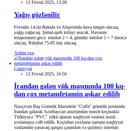
13 Fevral 2025, 13:28
Yağış gözlənilir
Fevralın 14-də Bakıda və Abşeronda hava tutqun olacaq,
yağış yağacaq. Şimal-qərb küləyi əsəcək. Havanın
temperaturu gecə müsbət 2 + 4, gündüz müsbət 5 + 7 dərəcə
olacaq. Rütubət 75-85 faiz olacaq.
Ardını oxu
Cəmiyyət
12 Fevral 2025, 16:50
İrandan gələn yük maşınında 100 kq-
dan çox metamfetamin aşkar edilib
Naxçıvan Baş Gömrük İdarəsinin "Culfa" gömrük postunda
İrandan gələrək Azərbaycan ərazisindən tranzit keçməklə
Türkiyəyə "PVC" yükü aparan nəqliyyat vasitəsi əsaslı
yoxlamaya cəlb edilib. Keçirilən yoxlama zamanı nəqliyyat
vasitəsinin yanacaq qatqısı çənindən və qızdırıcı sistemin