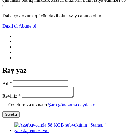
qanunsuz olaraq narkotik xassəli bitkilərin kultivasiya edilməsi və
s...
Daha çox oxumaq üçün daxil olun və ya abunə olun
Daxil ol
Abunə ol
Rəy yaz
Ad *
Rəyiniz *
Oxudum və razıyam
Şərh göndərmə qaydaları
Göndər