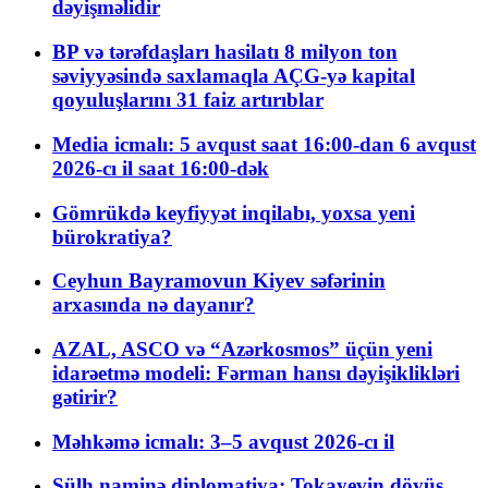
dəyişməlidir
BP və tərəfdaşları hasilatı 8 milyon ton
səviyyəsində saxlamaqla AÇG-yə kapital
qoyuluşlarını 31 faiz artırıblar
Media icmalı: 5 avqust saat 16:00-dan 6 avqust
2026-cı il saat 16:00-dək
Gömrükdə keyfiyyət inqilabı, yoxsa yeni
bürokratiya?
Ceyhun Bayramovun Kiyev səfərinin
arxasında nə dayanır?
AZAL, ASCO və “Azərkosmos” üçün yeni
idarəetmə modeli: Fərman hansı dəyişiklikləri
gətirir?
Məhkəmə icmalı: 3–5 avqust 2026-cı il
Sülh naminə diplomatiya: Tokayevin döyüş