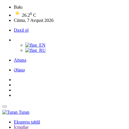
Bakı
0
26.2
C
Cümə, 7 Avqust 2026
Daxil ol
Abunə
Əlaqə
Turan
Ekspress təhlil
İcmallar