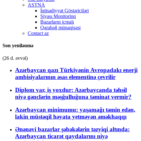
ASTNA
İqtisadiyyat Göstəriciləri
Siyası Monitorinq
Bazarların icmalı
Qarabağ münaqişəsi
Contact az
Son yenilənmə
(26 d. əvvəl)
Azərbaycan qazı Türkiyənin Avropadakı enerji
ambisiyalarının əsas elementinə çevrilir
Diplom var, iş yoxdur: Azərbaycanda təhsil
niyə gənclərin məşğulluğuna təminat vermir?
Azərbaycan minimumu: yaşamağı təmin edən,
lakin müstəqil həyata yetməyən əməkhaqqı
Ənənəvi bazarlar şəbəkələrin təzyiqi altında:
Azərbaycan ticarət qaydalarını niyə