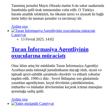
Tanınmış jurnalist Mayis Əlizadə martın 6-da səhər saatlarında
İstanbulda qəfil ürək tutmasından vəfat edib. O Türkiyə
barədə analitik təfəkkürü, bu ölkənin tarixi və siyasəti ilə bağlı
dərin biliyi ilə tanınan jurnalist və tərcüməçi idi.
Ardını oxu
Cəmiyyət
13 Fevral 2025, 14:02
Turan İnformasiya Agentliyinin
oxucularına müraciətı
Otuz ildən artıq bir müddətdə Turan İnformasiya Agentliyi
Azərbaycanda müstəqil jurnalistikanın dayağı olub, siyasi və
iqtisadi qeyri-sabitlik şəraitində obyektiv və etibarlı xəbərlər
təqdim edib. 1990-cı ildə - Sovet İttifaqının son günlərində
yaradılan agentliyimiz, keçid dövrünün çətinliklərindən,
müharibə və islahatlar dövrlərindən keçərək ictimai maraqları
qorumağa sadiq qalıb.
Ardını oxu
Cəmiyyət