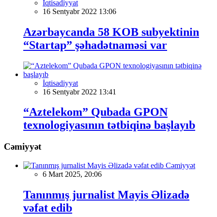
İqtisadiyyat
16 Sentyabr 2022 13:06
Azərbaycanda 58 KOB subyektinin
“Startap” şəhadətnaməsi var
İqtisadiyyat
16 Sentyabr 2022 13:41
“Aztelekom” Qubada GPON
texnologiyasının tətbiqinə başlayıb
Cəmiyyət
Cəmiyyət
6 Mart 2025, 20:06
Tanınmış jurnalist Mayis Əlizadə
vəfat edib