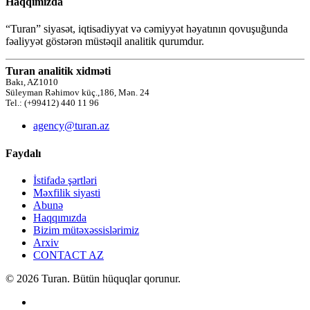
Haqqımızda
“Turan” siyasət, iqtisadiyyat və cəmiyyət həyatının qovuşuğunda
fəaliyyət göstərən müstəqil analitik qurumdur.
Turan analitik xidməti
Bakı, AZ1010
Süleyman Rəhimov küç.,186, Mən. 24
Tel.: (+99412) 440 11 96
agency@turan.az
Faydalı
İstifadə şərtləri
Məxfilik siyasti
Abunə
Haqqımızda
Bizim mütəxəssislərimiz
Arxiv
CONTACT AZ
© 2026 Turan. Bütün hüquqlar qorunur.