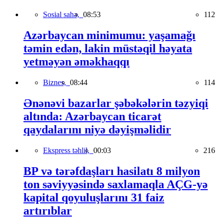
Sosial sahə,
08:53
112
Azərbaycan minimumu: yaşamağı
təmin edən, lakin müstəqil həyata
yetməyən əməkhaqqı
Biznes,
08:44
114
Ənənəvi bazarlar şəbəkələrin təzyiqi
altında: Azərbaycan ticarət
qaydalarını niyə dəyişməlidir
Ekspress təhlil,
00:03
216
BP və tərəfdaşları hasilatı 8 milyon
ton səviyyəsində saxlamaqla AÇG-yə
kapital qoyuluşlarını 31 faiz
artırıblar