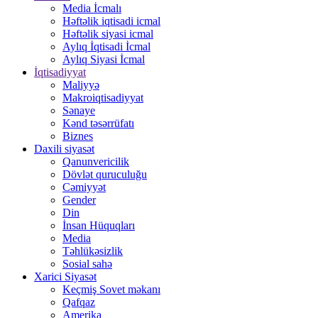
Media İcmalı
Həftəlik iqtisadi icmal
Həftəlik siyasi icmal
Aylıq İqtisadi İcmal
Aylıq Siyasi İcmal
İqtisadiyyat
Maliyyə
Makroiqtisadiyyat
Sənaye
Kənd təsərrüfatı
Biznes
Daxili siyasət
Qanunvericilik
Dövlət quruculuğu
Cəmiyyət
Gender
Din
İnsan Hüquqları
Media
Təhlükəsizlik
Sosial sahə
Xarici Siyasət
Keçmiş Sovet məkanı
Qafqaz
Amerika