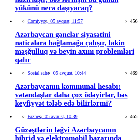
yükünü necə daşıyacaq?
Cəmiyyət,
05 avqust, 11:57
456
Azərbaycan gənclər siyasətini
nəticələrə bağlamağa çalışır, lakin
məşğulluq və beyin axını problemləri
qalır
Sosial sahə,
05 avqust, 10:44
469
Azərbaycanın kommunal hesabı:
vətəndaşlar daha çox ödəyirlər, bəs
keyfiyyət tələb edə bilirlərmi?
Biznes,
05 avqust, 10:39
465
Güzəştlərin ləğvi Azərbaycanın
hibrid və elektromobil bazarında