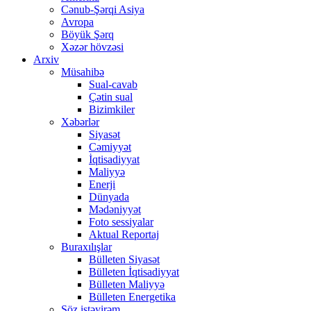
Cənub-Şərqi Asiya
Avropa
Böyük Şərq
Xəzər hövzəsi
Arxiv
Müsahibə
Sual-cavab
Çətin sual
Bizimkiler
Xəbərlər
Siyasət
Cəmiyyət
İqtisadiyyat
Maliyyə
Enerji
Dünyada
Mədəniyyət
Foto sessiyalar
Aktual Reportaj
Buraxılışlar
Bülleten Siyasət
Bülleten İqtisadiyyat
Bülleten Maliyyə
Bülleten Energetika
Söz istəyirəm