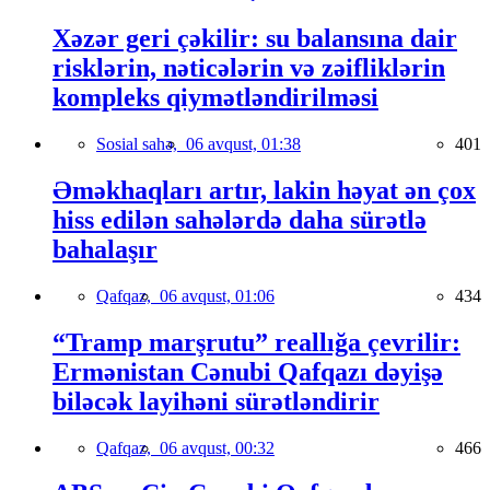
Xəzər geri çəkilir: su balansına dair
risklərin, nəticələrin və zəifliklərin
kompleks qiymətləndirilməsi
Sosial sahə,
06 avqust, 01:38
401
Əməkhaqları artır, lakin həyat ən çox
hiss edilən sahələrdə daha sürətlə
bahalaşır
Qafqaz,
06 avqust, 01:06
434
“Tramp marşrutu” reallığa çevrilir:
Ermənistan Cənubi Qafqazı dəyişə
biləcək layihəni sürətləndirir
Qafqaz,
06 avqust, 00:32
466