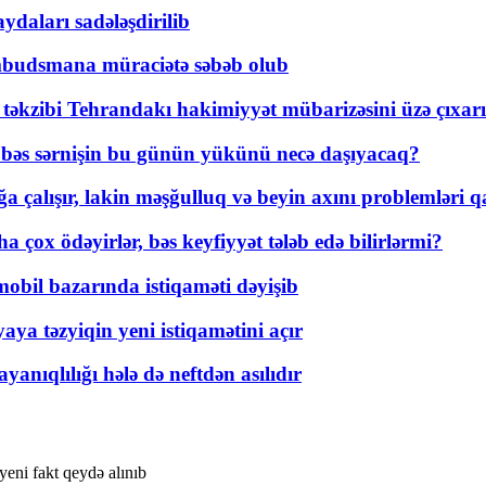
daları sadələşdirilib
mbudsmana müraciətə səbəb olub
a təkzibi Tehrandakı hakimiyyət mübarizəsini üzə çıxarı
r, bəs sərnişin bu günün yükünü necə daşıyacaq?
a çalışır, lakin məşğulluq və beyin axını problemləri qa
ox ödəyirlər, bəs keyfiyyət tələb edə bilirlərmi?
mobil bazarında istiqaməti dəyişib
ya təzyiqin yeni istiqamətini açır
yanıqlılığı hələ də neftdən asılıdır
eni fakt qeydə alınıb