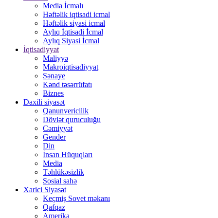
Media İcmalı
Həftəlik iqtisadi icmal
Həftəlik siyasi icmal
Aylıq İqtisadi İcmal
Aylıq Siyasi İcmal
İqtisadiyyat
Maliyyə
Makroiqtisadiyyat
Sənaye
Kənd təsərrüfatı
Biznes
Daxili siyasət
Qanunvericilik
Dövlət quruculuğu
Cəmiyyət
Gender
Din
İnsan Hüquqları
Media
Təhlükəsizlik
Sosial sahə
Xarici Siyasət
Keçmiş Sovet məkanı
Qafqaz
Amerika