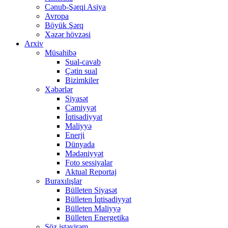
Cənub-Şərqi Asiya
Avropa
Böyük Şərq
Xəzər hövzəsi
Arxiv
Müsahibə
Sual-cavab
Çətin sual
Bizimkiler
Xəbərlər
Siyasət
Cəmiyyət
İqtisadiyyat
Maliyyə
Enerji
Dünyada
Mədəniyyət
Foto sessiyalar
Aktual Reportaj
Buraxılışlar
Bülleten Siyasət
Bülleten İqtisadiyyat
Bülleten Maliyyə
Bülleten Energetika
Söz istəyirəm