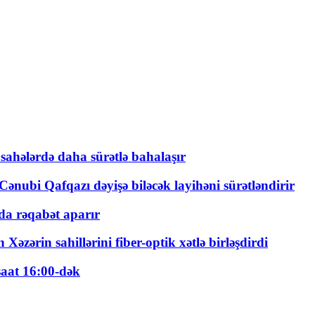
 sahələrdə daha sürətlə bahalaşır
ənubi Qafqazı dəyişə biləcək layihəni sürətləndirir
a rəqabət aparır
zərin sahillərini fiber-optik xətlə birləşdirdi
saat 16:00-dək