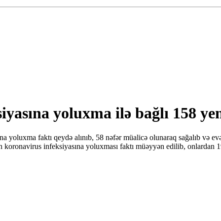
asına yoluxma ilə bağlı 158 yeni
a yoluxma faktı qeydə alınıb, 58 nəfər müalicə olunaraq sağalıb və evə
ronavirus infeksiyasına yoluxması faktı müəyyən edilib, onlardan 194