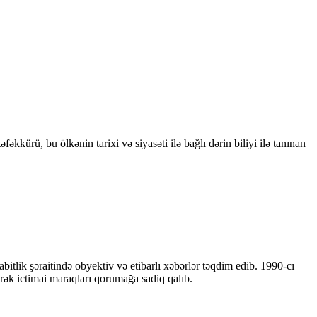
kkürü, bu ölkənin tarixi və siyasəti ilə bağlı dərin biliyi ilə tanınan
bitlik şəraitində obyektiv və etibarlı xəbərlər təqdim edib. 1990-cı
ərək ictimai maraqları qorumağa sadiq qalıb.