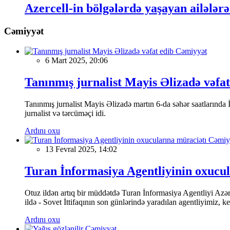
Azercell-in bölgələrdə yaşayan ailələr
Cəmiyyət
Cəmiyyət
6 Mart 2025, 20:06
Tanınmış jurnalist Mayis Əlizadə vəfat
Tanınmış jurnalist Mayis Əlizadə martın 6-da səhər saatlarında İs
jurnalist və tərcüməçi idi.
Ardını oxu
Cəmiy
13 Fevral 2025, 14:02
Turan İnformasiya Agentliyinin oxucul
Otuz ildən artıq bir müddətdə Turan İnformasiya Agentliyi Azərba
ildə - Sovet İttifaqının son günlərində yaradılan agentliyimiz, 
Ardını oxu
Cəmiyyət