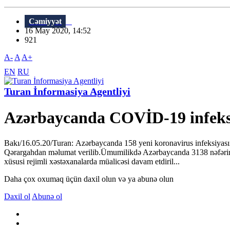
Cəmiyyət
16 May 2020, 14:52
921
A-
A
A+
EN
RU
Turan İnformasiya Agentliyi
Azərbaycanda COVİD-19 infeksiy
Bakı/16.05.20/Turan: Azərbaycanda 158 yeni koronavirus infeksiyasın
Qərargahdan məlumat verilib.Ümumilikdə Azərbaycanda 3138 nəfərin ko
xüsusi rejimli xəstəxanalarda müalicəsi davam etdiril...
Daha çox oxumaq üçün daxil olun və ya abunə olun
Daxil ol
Abunə ol