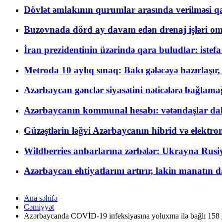
Dövlət əmlakının qurumlar arasında verilməsi qay
Buzovnada dörd ay davam edən drenaj işləri o
İran prezidentinin üzərində qara buludlar: istef
Metroda 10 aylıq sınaq: Bakı gələcəyə hazırlaşı
Azərbaycan gənclər siyasətini nəticələrə bağlamağ
Azərbaycanın kommunal hesabı: vətəndaşlar daha ç
Güzəştlərin ləğvi Azərbaycanın hibrid və elektro
Wildberries anbarlarına zərbələr: Ukrayna Rusiya
Azərbaycan ehtiyatlarını artırır, lakin manatın da
Ana səhifə
Cəmiyyət
Azərbaycanda COVİD-19 infeksiyasına yoluxma ilə bağlı 158 y