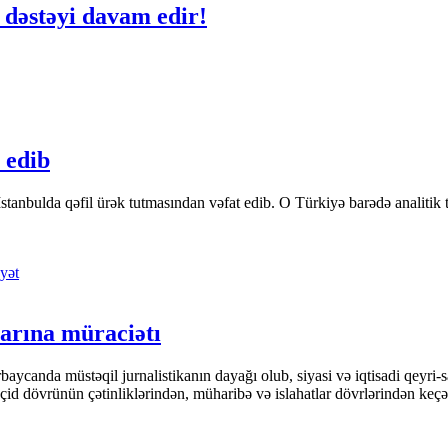
ə dəstəyi davam edir!
 edib
tanbulda qəfil ürək tutmasından vəfat edib. O Türkiyə barədə analitik təfə
yət
arına müraciətı
ycanda müstəqil jurnalistikanın dayağı olub, siyasi və iqtisadi qeyri-sa
keçid dövrünün çətinliklərindən, müharibə və islahatlar dövrlərindən keç