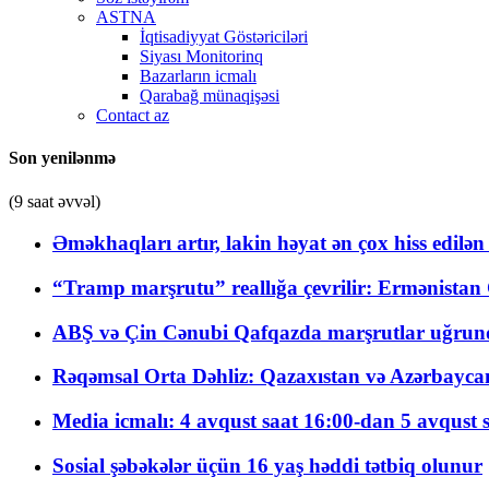
ASTNA
İqtisadiyyat Göstəriciləri
Siyası Monitorinq
Bazarların icmalı
Qarabağ münaqişəsi
Contact az
Son yenilənmə
(9 saat əvvəl)
Əməkhaqları artır, lakin həyat ən çox hiss edilən
“Tramp marşrutu” reallığa çevrilir: Ermənistan C
ABŞ və Çin Cənubi Qafqazda marşrutlar uğrund
Rəqəmsal Orta Dəhliz: Qazaxıstan və Azərbaycan Xə
Media icmalı: 4 avqust saat 16:00-dan 5 avqust 
Sosial şəbəkələr üçün 16 yaş həddi tətbiq olunur