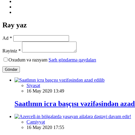
Rəy yaz
Ad *
Rəyiniz *
Oxudum və razıyam
Şərh göndərmə qaydaları
Göndər
Siyasət
16 May 2020 13:49
Saatlının icra başçısı vəzifəsindən azad
Cəmiyyət
16 May 2020 17:55