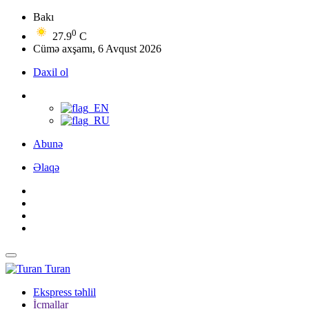
Bakı
0
27.9
C
Cümə axşamı, 6 Avqust 2026
Daxil ol
Abunə
Əlaqə
Turan
Ekspress təhlil
İcmallar