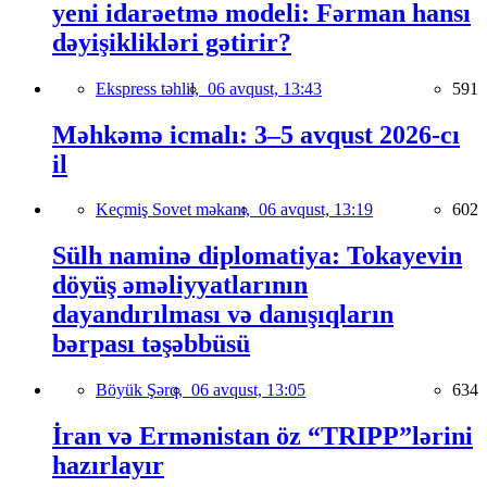
yeni idarəetmə modeli: Fərman hansı
dəyişiklikləri gətirir?
Ekspress təhlil,
06 avqust, 13:43
591
Məhkəmə icmalı: 3–5 avqust 2026-cı
il
Keçmiş Sovet məkanı,
06 avqust, 13:19
602
Sülh naminə diplomatiya: Tokayevin
döyüş əməliyyatlarının
dayandırılması və danışıqların
bərpası təşəbbüsü
Böyük Şərq,
06 avqust, 13:05
634
İran və Ermənistan öz “TRIPP”lərini
hazırlayır