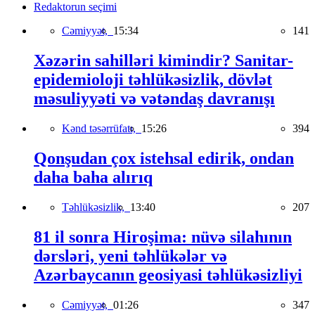
Redaktorun seçimi
Cəmiyyət,
15:34
141
Xəzərin sahilləri kimindir? Sanitar-
epidemioloji təhlükəsizlik, dövlət
məsuliyyəti və vətəndaş davranışı
Kənd təsərrüfatı,
15:26
394
Qonşudan çox istehsal edirik, ondan
daha baha alırıq
Təhlükəsizlik,
13:40
207
81 il sonra Hiroşima: nüvə silahının
dərsləri, yeni təhlükələr və
Azərbaycanın geosiyasi təhlükəsizliyi
Cəmiyyət,
01:26
347