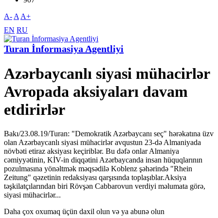
A-
A
A+
EN
RU
Turan İnformasiya Agentliyi
Azərbaycanlı siyasi mühacirlər
Avropada aksiyaları davam
etdirirlər
Bakı/23.08.19/Turan: "Demokratik Azərbaycanı seç" hərəkatına üzv
olan Azərbaycanlı siyasi mühacirlər avqustun 23-də Almaniyada
növbəti etiraz aksiyası keçiriblər. Bu dəfə onlar Almaniya
cəmiyyətinin, KİV-in diqqətini Azərbaycanda insan hüquqlarının
pozulmasına yönəltmək məqsədilə Koblenz şəhərində "Rhein
Zeitung" qəzetinin redaksiyası qarşısında toplaşıblar.Aksiya
təşkilatçılarından biri Rövşən Cabbarovun verdiyi məlumata görə,
siyasi mühacirlər...
Daha çox oxumaq üçün daxil olun və ya abunə olun