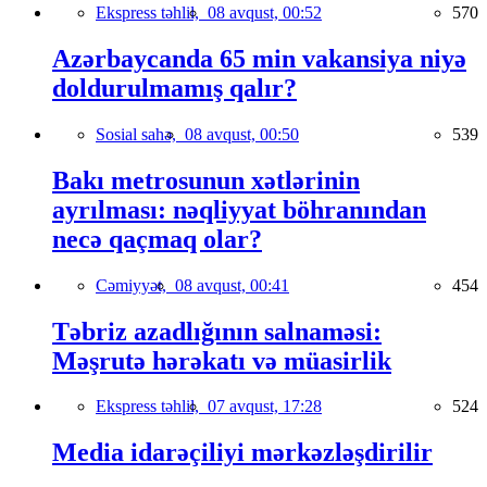
Ekspress təhlil,
08 avqust, 00:52
570
Azərbaycanda 65 min vakansiya niyə
doldurulmamış qalır?
Sosial sahə,
08 avqust, 00:50
539
Bakı metrosunun xətlərinin
ayrılması: nəqliyyat böhranından
necə qaçmaq olar?
Cəmiyyət,
08 avqust, 00:41
454
Təbriz azadlığının salnaməsi:
Məşrutə hərəkatı və müasirlik
Ekspress təhlil,
07 avqust, 17:28
524
Media idarəçiliyi mərkəzləşdirilir