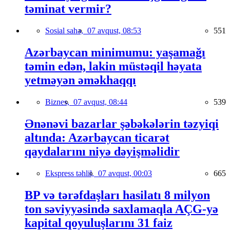
təminat vermir?
Sosial sahə,
07 avqust, 08:53
551
Azərbaycan minimumu: yaşamağı
təmin edən, lakin müstəqil həyata
yetməyən əməkhaqqı
Biznes,
07 avqust, 08:44
539
Ənənəvi bazarlar şəbəkələrin təzyiqi
altında: Azərbaycan ticarət
qaydalarını niyə dəyişməlidir
Ekspress təhlil,
07 avqust, 00:03
665
BP və tərəfdaşları hasilatı 8 milyon
ton səviyyəsində saxlamaqla AÇG-yə
kapital qoyuluşlarını 31 faiz