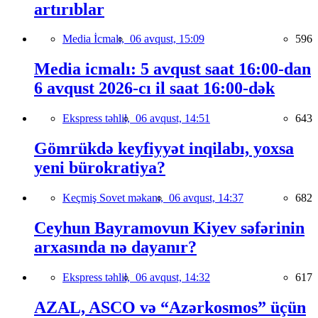
artırıblar
Media İcmalı,
06 avqust, 15:09
596
Media icmalı: 5 avqust saat 16:00-dan
6 avqust 2026-cı il saat 16:00-dək
Ekspress təhlil,
06 avqust, 14:51
643
Gömrükdə keyfiyyət inqilabı, yoxsa
yeni bürokratiya?
Keçmiş Sovet məkanı,
06 avqust, 14:37
682
Ceyhun Bayramovun Kiyev səfərinin
arxasında nə dayanır?
Ekspress təhlil,
06 avqust, 14:32
617
AZAL, ASCO və “Azərkosmos” üçün