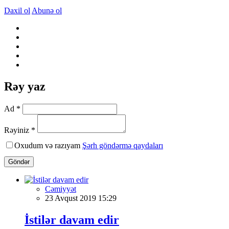
Daxil ol
Abunə ol
Rəy yaz
Ad *
Rəyiniz *
Oxudum və razıyam
Şərh göndərmə qaydaları
Göndər
Cəmiyyət
23 Avqust 2019 15:29
İstilər davam edir