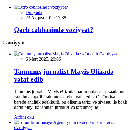
Dünyada
23 Avqust 2019 15:38
Qərb cəbhəsində vəziyyət?
Cəmiyyət
Cəmiyyət
6 Mart 2025, 20:06
Tanınmış jurnalist Mayis Əlizadə
vəfat edib
Tanınmış jurnalist Mayis Əlizadə martın 6-da səhər saatlarında
İstanbulda qəfil ürək tutmasından vəfat edib. O Türkiyə
barədə analitik təfəkkürü, bu ölkənin tarixi və siyasəti ilə bağlı
dərin biliyi ilə tanınan jurnalist və tərcüməçi idi.
Ardını oxu
Cəmiyyət