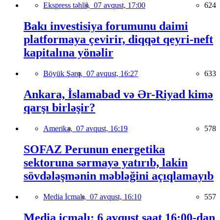
Ekspress təhlil,
07 avqust, 17:00
624
Bakı investisiya forumunu daimi
platformaya çevirir, diqqət qeyri-neft
kapitalına yönəlir
Böyük Şərq,
07 avqust, 16:27
633
Ankara, İslamabad və Ər-Riyad kimə
qarşı birləşir?
Amerika,
07 avqust, 16:19
578
SOFAZ Perunun energetika
sektoruna sərmayə yatırıb, lakin
sövdələşmənin məbləğini açıqlamayıb
Media İcmalı,
07 avqust, 16:10
557
Media icmalı: 6 avqust saat 16:00-dan