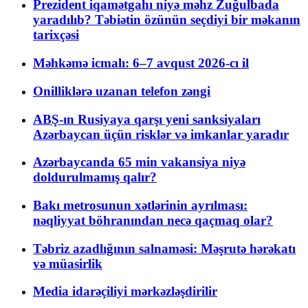
Prezident iqamətgahı niyə məhz Zuğulbada
yaradılıb? Təbiətin özünün seçdiyi bir məkanın
tarixçəsi
Məhkəmə icmalı: 6–7 avqust 2026-cı il
Onilliklərə uzanan telefon zəngi
ABŞ-ın Rusiyaya qarşı yeni sanksiyaları
Azərbaycan üçün risklər və imkanlar yaradır
Azərbaycanda 65 min vakansiya niyə
doldurulmamış qalır?
Bakı metrosunun xətlərinin ayrılması:
nəqliyyat böhranından necə qaçmaq olar?
Təbriz azadlığının salnaməsi: Məşrutə hərəkatı
və müasirlik
Media idarəçiliyi mərkəzləşdirilir