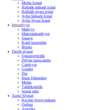
Media İcmalı
Həftəlik iqtisadi icmal
Həftəlik siyasi icmal
Aylıq İqtisadi İcmal
Aylıq Siyasi İcmal
İqtisadiyyat
Maliyyə
Makroiqtisadiyyat
Sənaye
Kənd təsərrüfatı
Biznes
Daxili siyasət
Qanunvericilik
Dövlət quruculuğu
Cəmiyyət
Gender
Din
İnsan Hüquqları
Media
Təhlükəsizlik
Sosial sahə
Xarici Siyasət
Keçmiş Sovet məkanı
Qafqaz
Amerika