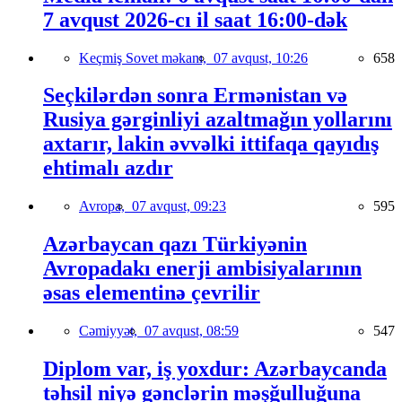
7 avqust 2026-cı il saat 16:00-dək
Keçmiş Sovet məkanı,
07 avqust, 10:26
658
Seçkilərdən sonra Ermənistan və
Rusiya gərginliyi azaltmağın yollarını
axtarır, lakin əvvəlki ittifaqa qayıdış
ehtimalı azdır
Avropa,
07 avqust, 09:23
595
Azərbaycan qazı Türkiyənin
Avropadakı enerji ambisiyalarının
əsas elementinə çevrilir
Cəmiyyət,
07 avqust, 08:59
547
Diplom var, iş yoxdur: Azərbaycanda
təhsil niyə gənclərin məşğulluğuna