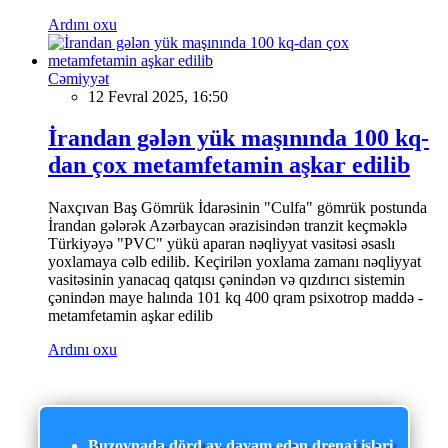
Ardını oxu
Cəmiyyət
12 Fevral 2025, 16:50
İrandan gələn yük maşınında 100 kq-
dan çox metamfetamin aşkar edilib
Naxçıvan Baş Gömrük İdarəsinin "Culfa" gömrük postunda
İrandan gələrək Azərbaycan ərazisindən tranzit keçməklə
Türkiyəyə "PVC" yükü aparan nəqliyyat vasitəsi əsaslı
yoxlamaya cəlb edilib. Keçirilən yoxlama zamanı nəqliyyat
vasitəsinin yanacaq qatqısı çənindən və qızdırıcı sistemin
çənindən maye halında 101 kq 400 qram psixotrop maddə -
metamfetamin aşkar edilib
Ardını oxu
Buzovnada dörd ay davam edən drenaj işləri