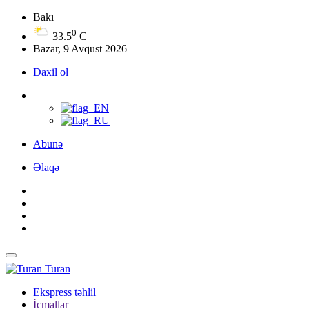
Bakı
0
33.5
C
Bazar, 9 Avqust 2026
Daxil ol
Abunə
Əlaqə
Turan
Ekspress təhlil
İcmallar