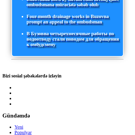
ombudsmana müraciətə səbəb olub
Four-month drainage works in Buzovna
prompt an appeal to the ombudsman
В Бузовна четырехмесячные работы по
водоотводу стали поводом для обращения
к омбудсмену
Bizi sosial şəbəkələrdə izləyin
Gündəmdə
Yeni
Populyar