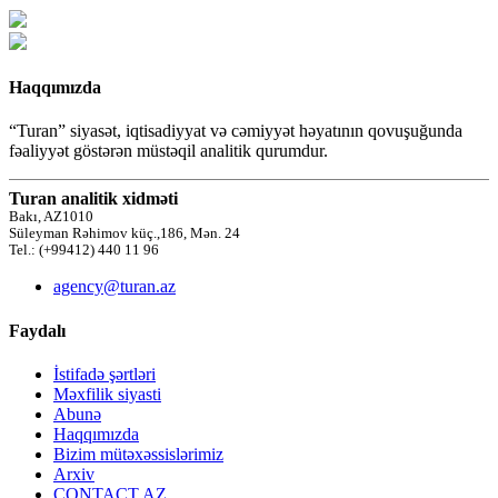
Haqqımızda
“Turan” siyasət, iqtisadiyyat və cəmiyyət həyatının qovuşuğunda
fəaliyyət göstərən müstəqil analitik qurumdur.
Turan analitik xidməti
Bakı, AZ1010
Süleyman Rəhimov küç.,186, Mən. 24
Tel.: (+99412) 440 11 96
agency@turan.az
Faydalı
İstifadə şərtləri
Məxfilik siyasti
Abunə
Haqqımızda
Bizim mütəxəssislərimiz
Arxiv
CONTACT AZ