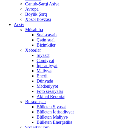
Cənub-Şərqi Asiya
Avropa
Böyük Şərq
Xəzər hövzəsi
Arxiv
Müsahibə
Sual-cavab
Çətin sual
Bizimkiler
Xəbərlər
Siyasət
Cəmiyyət
İqtisadiyyat
Maliyyə
Enerji
Dünyada
Mədəniyyət
Foto sessiyalar
Aktual Reportaj
Buraxılışlar
Bülleten Siyasət
Bülleten İqtisadiyyat
Bülleten Maliyyə
Bülleten Energetika
Söz istəyirəm