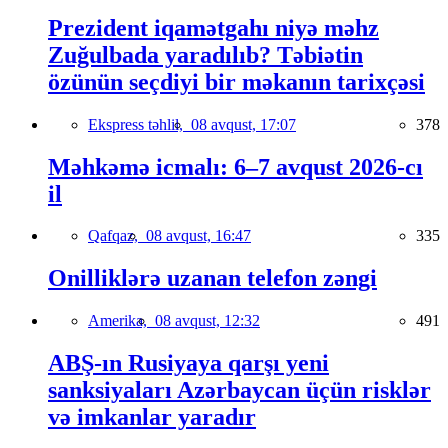
Prezident iqamətgahı niyə məhz
Zuğulbada yaradılıb? Təbiətin
özünün seçdiyi bir məkanın tarixçəsi
Ekspress təhlil,
08 avqust, 17:07
378
Məhkəmə icmalı: 6–7 avqust 2026-cı
il
Qafqaz,
08 avqust, 16:47
335
Onilliklərə uzanan telefon zəngi
Amerika,
08 avqust, 12:32
491
ABŞ-ın Rusiyaya qarşı yeni
sanksiyaları Azərbaycan üçün risklər
və imkanlar yaradır