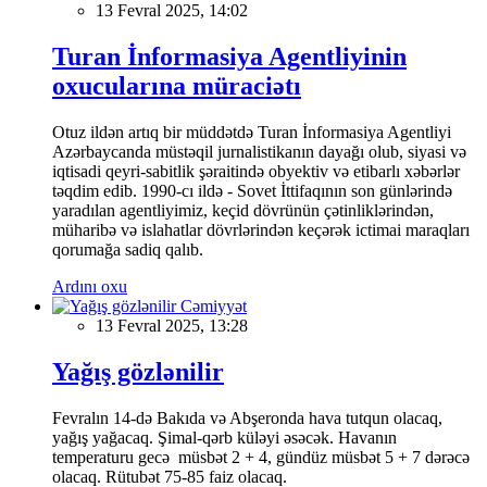
13 Fevral 2025, 14:02
Turan İnformasiya Agentliyinin
oxucularına müraciətı
Otuz ildən artıq bir müddətdə Turan İnformasiya Agentliyi
Azərbaycanda müstəqil jurnalistikanın dayağı olub, siyasi və
iqtisadi qeyri-sabitlik şəraitində obyektiv və etibarlı xəbərlər
təqdim edib. 1990-cı ildə - Sovet İttifaqının son günlərində
yaradılan agentliyimiz, keçid dövrünün çətinliklərindən,
müharibə və islahatlar dövrlərindən keçərək ictimai maraqları
qorumağa sadiq qalıb.
Ardını oxu
Cəmiyyət
13 Fevral 2025, 13:28
Yağış gözlənilir
Fevralın 14-də Bakıda və Abşeronda hava tutqun olacaq,
yağış yağacaq. Şimal-qərb küləyi əsəcək. Havanın
temperaturu gecə müsbət 2 + 4, gündüz müsbət 5 + 7 dərəcə
olacaq. Rütubət 75-85 faiz olacaq.