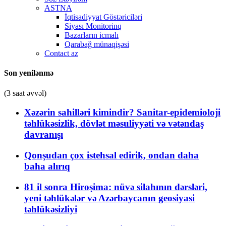
ASTNA
İqtisadiyyat Göstəriciləri
Siyası Monitorinq
Bazarların icmalı
Qarabağ münaqişəsi
Contact az
Son yenilənmə
(3 saat əvvəl)
Xəzərin sahilləri kimindir? Sanitar-epidemioloji
təhlükəsizlik, dövlət məsuliyyəti və vətəndaş
davranışı
Qonşudan çox istehsal edirik, ondan daha
baha alırıq
81 il sonra Hiroşima: nüvə silahının dərsləri,
yeni təhlükələr və Azərbaycanın geosiyasi
təhlükəsizliyi