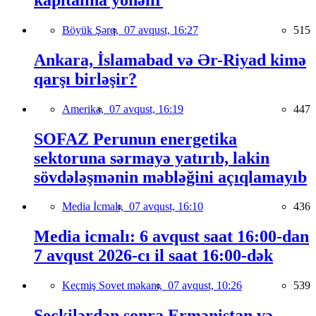
Böyük Şərq,
07 avqust, 16:27
515
Ankara, İslamabad və Ər-Riyad kimə
qarşı birləşir?
Amerika,
07 avqust, 16:19
447
SOFAZ Perunun energetika
sektoruna sərmayə yatırıb, lakin
sövdələşmənin məbləğini açıqlamayıb
Media İcmalı,
07 avqust, 16:10
436
Media icmalı: 6 avqust saat 16:00-dan
7 avqust 2026-cı il saat 16:00-dək
Keçmiş Sovet məkanı,
07 avqust, 10:26
539
Seçkilərdən sonra Ermənistan və