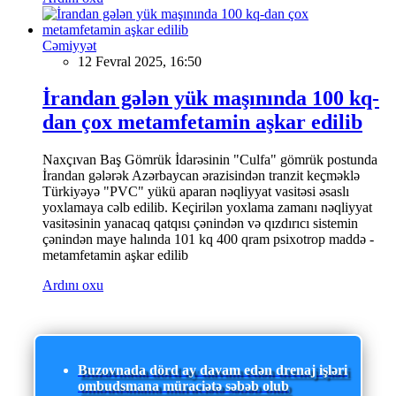
Cəmiyyət
12 Fevral 2025, 16:50
İrandan gələn yük maşınında 100 kq-
dan çox metamfetamin aşkar edilib
Naxçıvan Baş Gömrük İdarəsinin "Culfa" gömrük postunda
İrandan gələrək Azərbaycan ərazisindən tranzit keçməklə
Türkiyəyə "PVC" yükü aparan nəqliyyat vasitəsi əsaslı
yoxlamaya cəlb edilib. Keçirilən yoxlama zamanı nəqliyyat
vasitəsinin yanacaq qatqısı çənindən və qızdırıcı sistemin
çənindən maye halında 101 kq 400 qram psixotrop maddə -
metamfetamin aşkar edilib
Ardını oxu
Buzovnada dörd ay davam edən drenaj işləri
ombudsmana müraciətə səbəb olub