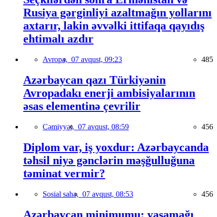
Rusiya gərginliyi azaltmağın yollarını
axtarır, lakin əvvəlki ittifaqa qayıdış
ehtimalı azdır
Avropa,
07 avqust, 09:23
485
Azərbaycan qazı Türkiyənin
Avropadakı enerji ambisiyalarının
əsas elementinə çevrilir
Cəmiyyət,
07 avqust, 08:59
456
Diplom var, iş yoxdur: Azərbaycanda
təhsil niyə gənclərin məşğulluğuna
təminat vermir?
Sosial sahə,
07 avqust, 08:53
456
Azərbaycan minimumu: yaşamağı