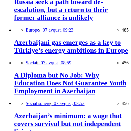
Russia seek a path toward de-
escalation, but a return to their
former alliance is unlikely
Europe,
07 avqust, 09:23
485
Azerbaijani gas emerges as a key to
Türkiye’s energy ambitions in Europe
Social,
07 avqust, 08:59
456
A Diploma but No Job: Why
Education Does Not Guarantee Youth
Employment in Azerbaijan
Social sphere,
07 avqust, 08:53
456
Azerbaijan’s minimum: a wage that
covers survival but not independent