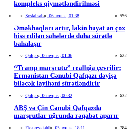
kompleks qiymətləndirilməsi
Sosial sahə,
06 avqust, 01:38
556
Əməkhaqları artır, lakin həyat ən çox
hiss edilən sahələrdə daha sürətlə
bahalaşır
Qafqaz,
06 avqust, 01:06
622
“Tramp marşrutu” reallığa çevrilir:
Ermənistan Cənubi Qafqazı dəyişə
biləcək layihəni sürətləndirir
Qafqaz,
06 avqust, 00:32
632
ABŞ və Çin Cənubi Qafqazda
marşrutlar uğrunda rəqabət aparır
Ekspress təhlil,
05 avqust, 18:11
784