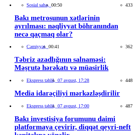
Sosial sahə,
00:50
433
Bakı metrosunun xətlərinin
ayrılması: nəqliyyat böhranından
necə qaçmaq olar?
Cəmiyyət,
00:41
362
Təbriz azadlığının salnaməsi:
Məşrutə hərəkatı və müasirlik
Ekspress təhlil,
07 avqust, 17:28
448
Media idarəçiliyi mərkəzləşdirilir
Ekspress təhlil,
07 avqust, 17:00
487
Bakı investisiya forumunu daimi
platformaya çevirir, diqqət qeyri-neft
kapitalına yönəlir