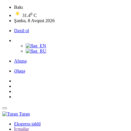
Bakı
0
31.4
C
Şənbə, 8 Avqust 2026
Daxil ol
Abunə
Əlaqə
Turan
Ekspress təhlil
İcmallar