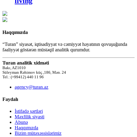
living
Haqqımızda
“Turan” siyasət, iqtisadiyyat və cəmiyyət həyatının qovuşuğunda
fəaliyyət göstərən müstəqil analitik qurumdur.
Turan analitik xidməti
Bakı, AZ1010
Süleyman Rəhimov küç.,186, Mən. 24
Tel.: (+99412) 440 11 96
agency@turan.az
Faydalı
İstifadə şərtləri
Məxfilik siyasti
Abunə
Haqqımızda
Bizim mütəxəssislərimiz