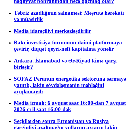
nəqliyyat böhranından necə qaçmaq olar?
Təbriz azadlığının salnaməsi: Məşrutə hərəkatı
və müasirlik
Media idarəçiliyi mərkəzləşdirilir
Bakı investisiya forumunu daimi platformaya
çevirir, diqqət qeyri-neft kapitalına yönəlir
Ankara, İslamabad və Ər-Riyad kimə qarşı
birləşir?
SOFAZ Perunun energetika sektoruna sərmayə
yatırıb, lakin sövdələşmənin məbləğini
açıqlamayıb
Media icmalı: 6 avqust saat 16:00-dan 7 avqust
2026-cı il saat 16:00-dək
Seçkilərdən sonra Ermənistan və Rusiya
gərginliyi azaltmağın yollarını axtarır, lakin