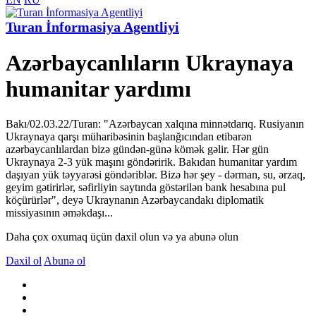
Turan İnformasiya Agentliyi
Azərbaycanlıların Ukraynaya
humanitar yardımı
Bakı/02.03.22/Turan: "Azərbaycan xalqına minnətdarıq. Rusiyanın
Ukraynaya qarşı müharibəsinin başlanğıcından etibarən
azərbaycanlılardan bizə gündən-günə kömək gəlir. Hər gün
Ukraynaya 2-3 yük maşını göndəririk. Bakıdan humanitar yardım
daşıyan yük təyyarəsi göndəriblər. Bizə hər şey - dərman, su, ərzaq,
geyim gətirirlər, səfirliyin saytında göstərilən bank hesabına pul
köçürürlər", deyə Ukraynanın Azərbaycandakı diplomatik
missiyasının əməkdaşı...
Daha çox oxumaq üçün daxil olun və ya abunə olun
Daxil ol
Abunə ol