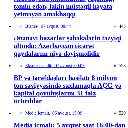
təmin edən, lakin müstəqil həyata
yetməyən əməkhaqqı
Biznes,
07 avqust, 08:44
443
Ənənəvi bazarlar şəbəkələrin təzyiqi
altında: Azərbaycan ticarət
qaydalarını niyə dəyişməlidir
Ekspress təhlil,
07 avqust, 00:03
558
BP və tərəfdaşları hasilatı 8 milyon
ton səviyyəsində saxlamaqla AÇG-yə
kapital qoyuluşlarını 31 faiz
artırıblar
Media İcmalı,
06 avqust, 15:09
520
Media icmalı: 5 avqust saat 16:00-dan