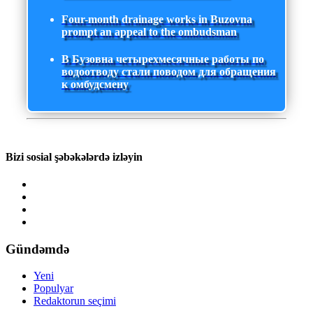
Four-month drainage works in Buzovna
prompt an appeal to the ombudsman
В Бузовна четырехмесячные работы по
водоотводу стали поводом для обращения
к омбудсмену
Bizi sosial şəbəkələrdə izləyin
Gündəmdə
Yeni
Populyar
Redaktorun seçimi