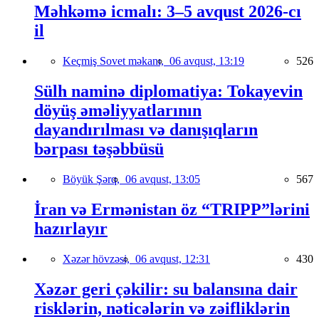
Məhkəmə icmalı: 3–5 avqust 2026-cı
il
Keçmiş Sovet məkanı,
06 avqust, 13:19
526
Sülh naminə diplomatiya: Tokayevin
döyüş əməliyyatlarının
dayandırılması və danışıqların
bərpası təşəbbüsü
Böyük Şərq,
06 avqust, 13:05
567
İran və Ermənistan öz “TRIPP”lərini
hazırlayır
Xəzər hövzəsi,
06 avqust, 12:31
430
Xəzər geri çəkilir: su balansına dair
risklərin, nəticələrin və zəifliklərin