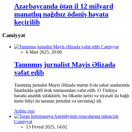
Azərbaycanda ötən il 12 milyard
manatlıq nağdsız ödəniş həyata
keçirilib
Cəmiyyət
Cəmiyyət
6 Mart 2025, 20:06
Tanınmış jurnalist Mayis Əlizadə
vəfat edib
Tanınmış jurnalist Mayis Əlizadə martın 6-da səhər saatlarında
İstanbulda qəfil ürək tutmasından vəfat edib. O Türkiyə
barədə analitik təfəkkürü, bu ölkənin tarixi və siyasəti ilə bağlı
dərin biliyi ilə tanınan jurnalist və tərcüməçi idi.
Ardını oxu
Cəmiyyət
13 Fevral 2025, 14:02