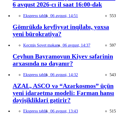
6 avqust 2026-cı il saat 16:00-dək
Ekspress təhlil,
06 avqust, 14:51
553
Gömrükdə keyfiyyət inqilabı, yoxsa
yeni bürokratiya?
Keçmiş Sovet məkanı,
06 avqust, 14:37
597
Ceyhun Bayramovun Kiyev səfərinin
arxasında nə dayanır?
Ekspress təhlil,
06 avqust, 14:32
543
AZAL, ASCO və “Azərkosmos” üçün
yeni idarəetmə modeli: Fərman hansı
dəyişiklikləri gətirir?
Ekspress təhlil,
06 avqust, 13:43
515