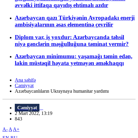
əvvəlki ittifaqa qayıdış ehtimalı azdır
Azərbaycan qazı Türkiyənin Avropadakı enerji
ambisiyalarının əsas elementinə çevrilir
Diplom var, iş yoxdur: Azərbaycanda təhsil
niyə gənclərin məşğulluğuna təminat vermir?
Azərbaycan minimumu: yaşamağı təmin edən,
lakin müstəqil həyata yetməyən əməkhaqqı
Ana səhifə
Cəmiyyət
Azərbaycanlıların Ukraynaya humanitar yardımı
Cəmiyyət
2 Mart 2022, 13:19
843
A-
A
A+
EN
RU