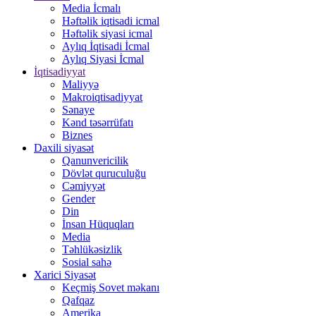
Media İcmalı
Həftəlik iqtisadi icmal
Həftəlik siyasi icmal
Aylıq İqtisadi İcmal
Aylıq Siyasi İcmal
İqtisadiyyat
Maliyyə
Makroiqtisadiyyat
Sənaye
Kənd təsərrüfatı
Biznes
Daxili siyasət
Qanunvericilik
Dövlət quruculuğu
Cəmiyyət
Gender
Din
İnsan Hüquqları
Media
Təhlükəsizlik
Sosial sahə
Xarici Siyasət
Keçmiş Sovet məkanı
Qafqaz
Amerika