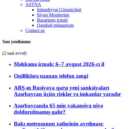
ASTNA
İqtisadiyyat Göstəriciləri
Siyası Monitorinq
Bazarların icmalı
Qarabağ münaqişəsi
Contact az
Son yenilənmə
(2 saat əvvəl)
Məhkəmə icmalı: 6–7 avqust 2026-cı il
Onilliklərə uzanan telefon zəngi
ABŞ-ın Rusiyaya qarşı yeni sanksiyaları
Azərbaycan üçün risklər və imkanlar yaradır
Azərbaycanda 65 min vakansiya niyə
doldurulmamış qalır?
Bakı metrosunun xətlərinin ayrılması: