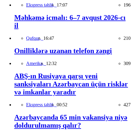
Ekspress təhlil,
17:07
196
Məhkəmə icmalı: 6–7 avqust 2026-cı
il
Qafqaz,
16:47
210
Onilliklərə uzanan telefon zəngi
Amerika,
12:32
309
ABŞ-ın Rusiyaya qarşı yeni
sanksiyaları Azərbaycan üçün risklər
və imkanlar yaradır
Ekspress təhlil,
00:52
427
Azərbaycanda 65 min vakansiya niyə
doldurulmamış qalır?