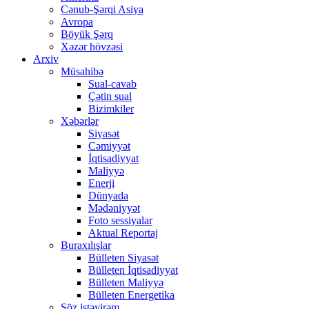
Cənub-Şərqi Asiya
Avropa
Böyük Şərq
Xəzər hövzəsi
Arxiv
Müsahibə
Sual-cavab
Çətin sual
Bizimkiler
Xəbərlər
Siyasət
Cəmiyyət
İqtisadiyyat
Maliyyə
Enerji
Dünyada
Mədəniyyət
Foto sessiyalar
Aktual Reportaj
Buraxılışlar
Bülleten Siyasət
Bülleten İqtisadiyyat
Bülleten Maliyyə
Bülleten Energetika
Söz istəyirəm