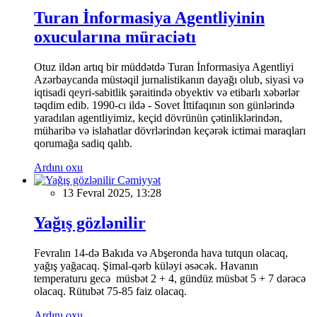
Turan İnformasiya Agentliyinin
oxucularına müraciətı
Otuz ildən artıq bir müddətdə Turan İnformasiya Agentliyi
Azərbaycanda müstəqil jurnalistikanın dayağı olub, siyasi və
iqtisadi qeyri-sabitlik şəraitində obyektiv və etibarlı xəbərlər
təqdim edib. 1990-cı ildə - Sovet İttifaqının son günlərində
yaradılan agentliyimiz, keçid dövrünün çətinliklərindən,
müharibə və islahatlar dövrlərindən keçərək ictimai maraqları
qorumağa sadiq qalıb.
Ardını oxu
Cəmiyyət
13 Fevral 2025, 13:28
Yağış gözlənilir
Fevralın 14-də Bakıda və Abşeronda hava tutqun olacaq,
yağış yağacaq. Şimal-qərb küləyi əsəcək. Havanın
temperaturu gecə müsbət 2 + 4, gündüz müsbət 5 + 7 dərəcə
olacaq. Rütubət 75-85 faiz olacaq.
Ardını oxu